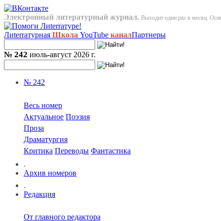
Электронный литературный журнал.
Выходит один раз в месяц. Осно
Лиterraтурная
Школа
YouTube
канал
Партнеры
№ 242
июль-август 2026 г.
№ 242
Весь номер
Актуальное
Поэзия
Проза
Драматургия
Критика
Переводы
Фантастика
.
Архив номеров
.
Редакция
От главного редактора