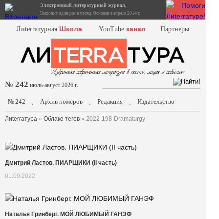
Электронный литературный журнал.
Выходит один раз в месяц. Основан в апреле 2014 г.
Школа
канал
Лиterraтурная
YouTube
Партнеры
№ 242
июль-август 2026 г.
№ 242
Архив номеров
Редакция
Издательство
.
.
.
Лиterraтура
»
Облако тегов
» 2022-198-Dramaturgy
Дмитрий Ластов. ПИАРЩИКИ (II часть)
01.09.2022
Наталья Гринберг. МОЙ ЛЮБИМЫЙ ГАНЭФ