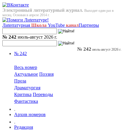
Электронный литературный журнал.
Выходит один раз в
месяц. Основан в апреле 2014 г.
Лиterraтурная
Школа
YouTube
канал
Партнеры
№ 242
июль-август 2026 г.
№ 242
июль-август 2026 г.
№ 242
Весь номер
Актуальное
Поэзия
Проза
Драматургия
Критика
Переводы
Фантастика
.
Архив номеров
.
Редакция