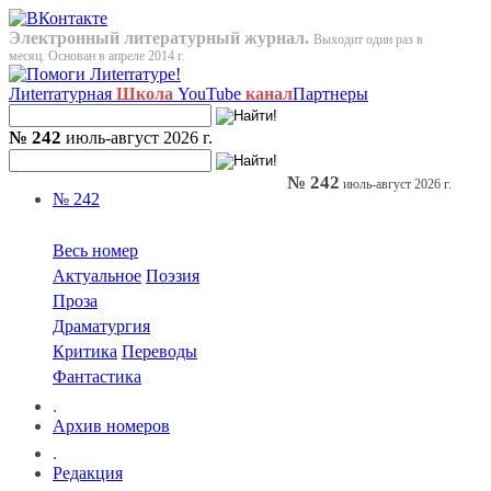
Электронный литературный журнал.
Выходит один раз в
месяц. Основан в апреле 2014 г.
Лиterraтурная
Школа
YouTube
канал
Партнеры
№ 242
июль-август 2026 г.
№ 242
июль-август 2026 г.
№ 242
Весь номер
Актуальное
Поэзия
Проза
Драматургия
Критика
Переводы
Фантастика
.
Архив номеров
.
Редакция