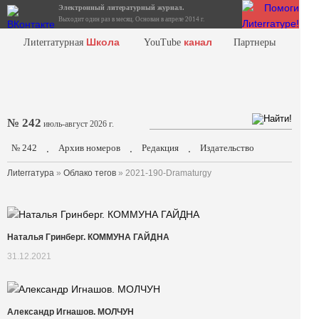
Электронный литературный журнал.
Выходит один раз в месяц. Основан в апреле 2014 г.
Школа
канал
Лиterraтурная
YouTube
Партнеры
№ 242
июль-август 2026 г.
№ 242
Архив номеров
Редакция
Издательство
.
.
.
Лиterraтура
»
Облако тегов
» 2021-190-Dramaturgy
Наталья Гринберг. КОММУНА ГАЙДНА
31.12.2021
Александр Игнашов. МОЛЧУН