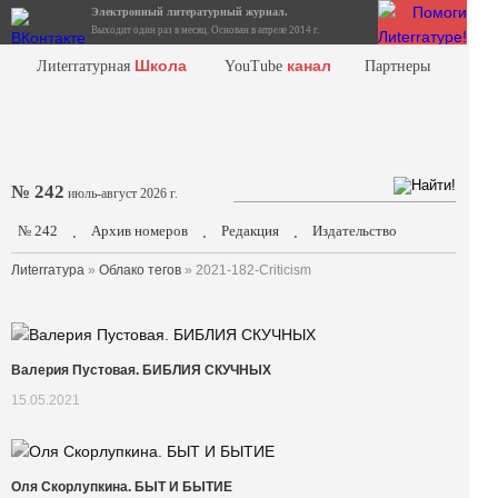
Электронный литературный журнал.
Выходит один раз в месяц. Основан в апреле 2014 г.
Школа
канал
Лиterraтурная
YouTube
Партнеры
№ 242
июль-август 2026 г.
№ 242
Архив номеров
Редакция
Издательство
.
.
.
Лиterraтура
»
Облако тегов
» 2021-182-Criticism
Валерия Пустовая. БИБЛИЯ СКУЧНЫХ
15.05.2021
Оля Скорлупкина. БЫТ И БЫТИЕ