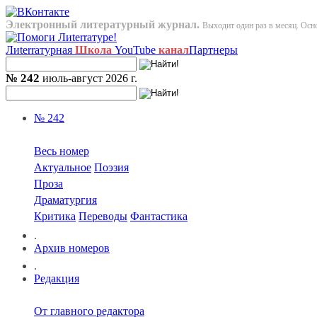
Электронный литературный журнал.
Выходит один раз в месяц. Осно
Лиterraтурная
Школа
YouTube
канал
Партнеры
№ 242
июль-август 2026 г.
№ 242
Весь номер
Актуальное
Поэзия
Проза
Драматургия
Критика
Переводы
Фантастика
.
Архив номеров
.
Редакция
От главного редактора