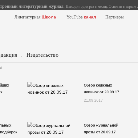
тронный литературный журнал.
Выходит один раз в месяц. Основан в апреле 2
Школа
канал
Лиterraтурная
YouTube
Партнеры
едакция
Издательство
.
ры
айших
Обзор книжных
ых
новинок от 20.09.17
21.09.2017
альных
Обзор журнальной
 подборок
прозы от 20.09.17