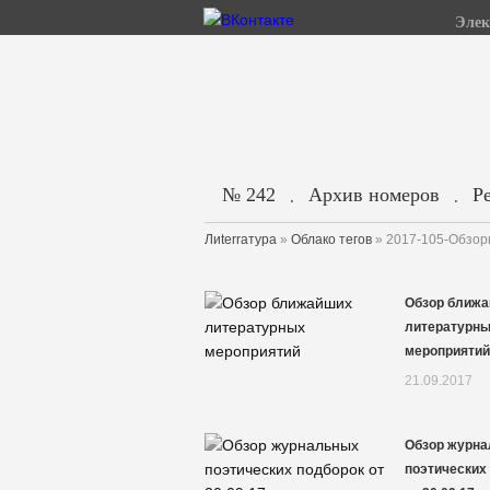
Элек
№ 242
Архив номеров
Р
.
.
Лиterraтура
»
Облако тегов
» 2017-105-Обзо
Обзор ближ
литературн
мероприятий
21.09.2017
Обзор журн
поэтических