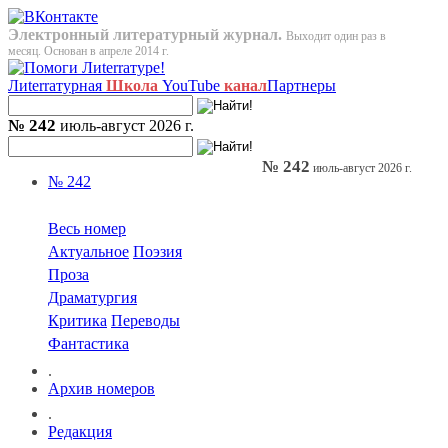
Электронный литературный журнал.
Выходит один раз в
месяц. Основан в апреле 2014 г.
Лиterraтурная
Школа
YouTube
канал
Партнеры
№ 242
июль-август 2026 г.
№ 242
июль-август 2026 г.
№ 242
Весь номер
Актуальное
Поэзия
Проза
Драматургия
Критика
Переводы
Фантастика
.
Архив номеров
.
Редакция