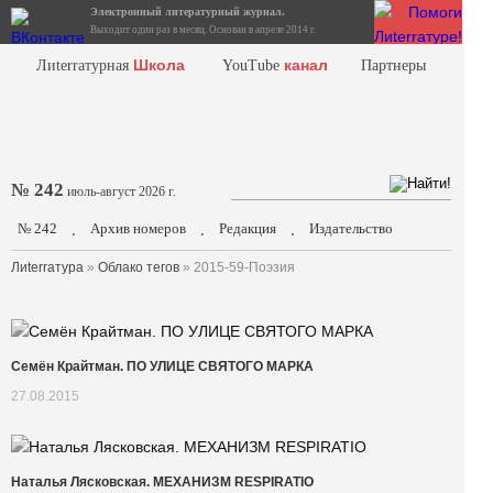
Электронный литературный журнал.
Выходит один раз в месяц. Основан в апреле 2014 г.
Школа
канал
Лиterraтурная
YouTube
Партнеры
№ 242
июль-август 2026 г.
№ 242
Архив номеров
Редакция
Издательство
.
.
.
Лиterraтура
»
Облако тегов
» 2015-59-Поэзия
Семён Крайтман. ПО УЛИЦЕ СВЯТОГО МАРКА
27.08.2015
Наталья Лясковская. МЕХАНИЗМ RESPIRATIO