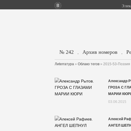
Элек
№ 242
Архив номеров
Р
.
.
Лиterraтура
»
Облако тегов
» 2015-53-Поэзия
Александр Р
ГРОЗА С ГЛ
МАРИИ КЮР
03.06.2015
Алексей Раф
АНГЕЛ ШЕП