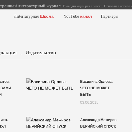
тронный литературный журнал.
Выходит один раз в месяц. Основан в апреле 2
Школа
канал
Лиterraтурная
YouTube
Партнеры
едакция
Издательство
.
ытов.
Василина Орлова.
АЗАМИ
ЧЕГО НЕ МОЖЕТ
И
БЫТЬ
03.06.2015
иев.
Александр Межиров.
НУЛ
ВЕРИЙСКИЙ СПУСК