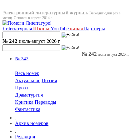
Электронный литературный журнал.
Выходит один раз в
месяц. Основан в апреле 2014 г.
Лиterraтурная
Школа
YouTube
канал
Партнеры
№ 242
июль-август 2026 г.
№ 242
июль-август 2026 г.
№ 242
Весь номер
Актуальное
Поэзия
Проза
Драматургия
Критика
Переводы
Фантастика
.
Архив номеров
.
Редакция