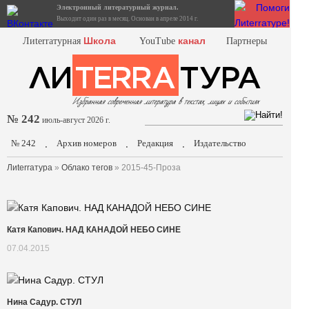
Электронный литературный журнал.
Выходит один раз в месяц. Основан в апреле 2014 г.
Школа
канал
Лиterraтурная
YouTube
Партнеры
№ 242
июль-август 2026 г.
№ 242
Архив номеров
Редакция
Издательство
.
.
.
Лиterraтура
»
Облако тегов
» 2015-45-Проза
Катя Капович. НАД КАНАДОЙ НЕБО СИНЕ
07.04.2015
Нина Садур. СТУЛ