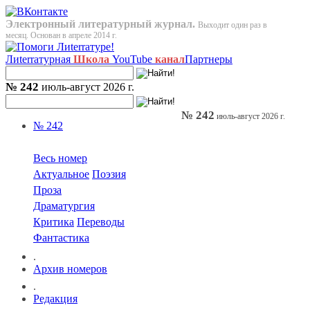
Электронный литературный журнал.
Выходит один раз в
месяц. Основан в апреле 2014 г.
Лиterraтурная
Школа
YouTube
канал
Партнеры
№ 242
июль-август 2026 г.
№ 242
июль-август 2026 г.
№ 242
Весь номер
Актуальное
Поэзия
Проза
Драматургия
Критика
Переводы
Фантастика
.
Архив номеров
.
Редакция