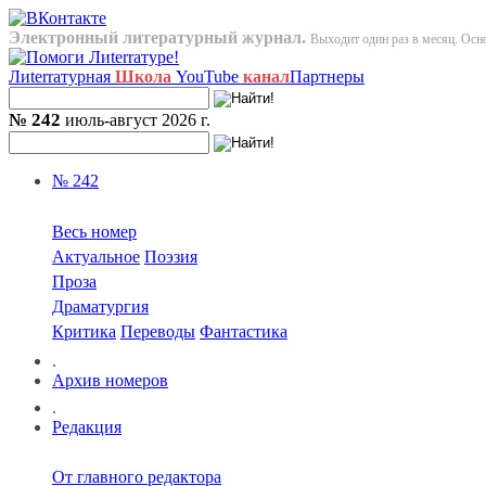
Электронный литературный журнал.
Выходит один раз в месяц. Осно
Лиterraтурная
Школа
YouTube
канал
Партнеры
№ 242
июль-август 2026 г.
№ 242
Весь номер
Актуальное
Поэзия
Проза
Драматургия
Критика
Переводы
Фантастика
.
Архив номеров
.
Редакция
От главного редактора