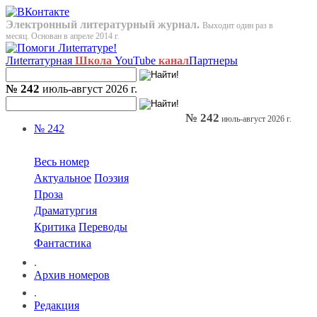
Электронный литературный журнал.
Выходит один раз в
месяц. Основан в апреле 2014 г.
Лиterraтурная
Школа
YouTube
канал
Партнеры
№ 242
июль-август 2026 г.
№ 242
июль-август 2026 г.
№ 242
Весь номер
Актуальное
Поэзия
Проза
Драматургия
Критика
Переводы
Фантастика
.
Архив номеров
.
Редакция