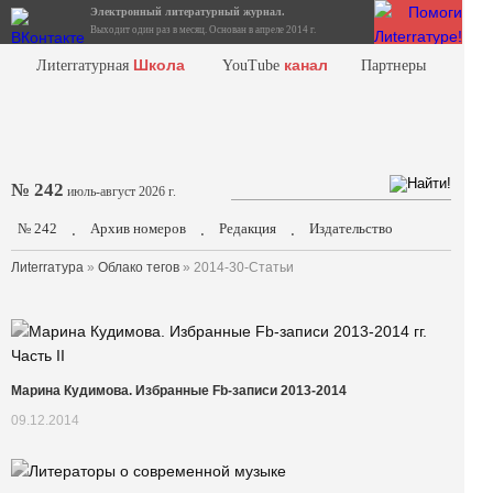
Электронный литературный журнал.
Выходит один раз в месяц. Основан в апреле 2014 г.
Школа
канал
Лиterraтурная
YouTube
Партнеры
№ 242
июль-август 2026 г.
№ 242
Архив номеров
Редакция
Издательство
.
.
.
Лиterraтура
»
Облако тегов
» 2014-30-Статьи
Марина Кудимова. Избранные Fb-записи 2013-2014
09.12.2014