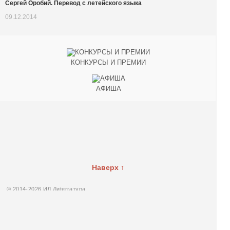
Cергей Оробий. Перевод с летейского языка
09.12.2014
КОНКУРСЫ И ПРЕМИИ
АФИША
Наверх ↑
© 2014-2026 ИД Лиterraтура
Правовая информация
Владелец - Наталья Комелькова
Авторизация