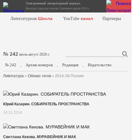
Электронный литературный журнал.
Выходит один раз в месяц. Основан в апреле 2014 г.
Школа
канал
Лиterraтурная
YouTube
Партнеры
№ 242
июль-август 2026 г.
№ 242
Архив номеров
Редакция
Издательство
.
.
.
Лиterraтура
»
Облако тегов
» 2014-28-Поэзия
Юрий Казарин. СОБИРАТЕЛЬ ПРОСТРАНСТВА
24.11.2014
Светлана Кекова. МУРАВЕЙНИК И МАК