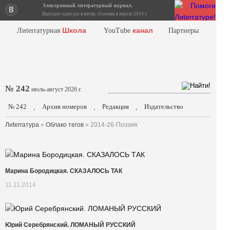
Электронный литературный журнал.
Выходит один раз в месяц. Основан в апреле 2014 г.
Школа
канал
Лиterraтурная
YouTube
Партнеры
№ 242
июль-август 2026 г.
№ 242
Архив номеров
Редакция
Издательство
.
.
.
Лиterraтура
»
Облако тегов
» 2014-26-Поэзия
Марина Бородицкая. СКАЗАЛОСЬ ТАК
11.11.2014
Юрий Серебрянский. ЛОМАНЫЙ РУССКИЙ