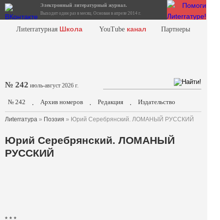
Электронный литературный журнал.
Выходит один раз в месяц. Основан в апреле 2014 г.
Школа
канал
Лиterraтурная
YouTube
Партнеры
№ 242
июль-август 2026 г.
№ 242
Архив номеров
Редакция
Издательство
.
.
.
Лиterraтура
»
Поэзия
» Юрий Серебрянский. ЛОМАНЫЙ РУССКИЙ
Юрий Серебрянский. ЛОМАНЫЙ
РУССКИЙ
* * *