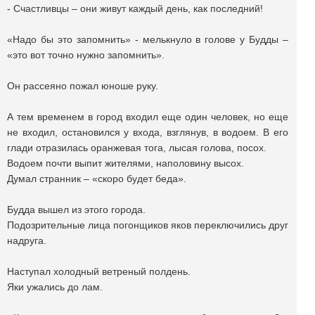
- Счастливцы – они живут каждый день, как последний!
«Надо бы это запомнить» - мелькнуло в голове у Будды –
«это вот точно нужно запомнить».
Он рассеяно пожал юноше руку.
А тем временем в город входил еще один человек, но еще
не входил, остановился у входа, взглянув, в водоем. В его
глади отразилась оранжевая тога, лысая голова, посох.
Водоем почти выпит жителями, наполовину высох.
Думал странник – «скоро будет беда».
Будда вышел из этого города.
Подозрительные лица погонщиков яков переключились друг
надруга.
Наступал холодный ветреный полдень.
Яки ужались до лам.