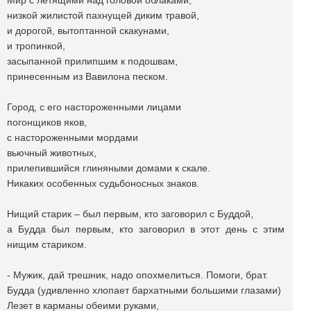
Мир с летящими над головой облаками,
низкой жилистой пахнущей диким травой,
и дорогой, вытоптанной скакунами,
и тропинкой,
засыпанной прилипшим к подошвам,
принесенным из Вавилона песком.
Город, с его настороженными лицами
погонщиков яков,
с настороженными мордами
вьючный животных,
прилепившийся глиняными домами к скале.
Никаких особенных судьбоносных знаков.
Нищий старик – был первым, кто заговорил с Буддой,
а Будда был первым, кто заговорил в этот день с этим
нищим стариком.
- Мужик, дай трешник, надо опохмелиться. Помоги, брат.
Будда (удивленно хлопает бархатными большими глазами)
Лезет в карманы обеими руками,