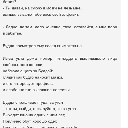
бежит?
- Ты давай, на сухую в мозги не лезь мне,
выпью, вывалю тебе весь свой алфавит.
- Ладно, че там, дело конечно, твое, оставайся, а мне пора
в забытьё.
Будда посмотрел ему вслед внимательно.
Из-за угла дома номер пятнадцать выглядывало лицо
любопытного юноши,
наблюдающего за Буддой:
глядит как будто наносит мазки,
и его интересует профиль,
и особенно эти выпавшие лепестки.
Будда спрашивает туда, за угол
- кто ты, выйди, пожалуйста, из-за угла.
Выходит юноша одних с ним лет,
Прилично обут, хорошо одет,
Говорит, улыбаясь – «привет - привет!»