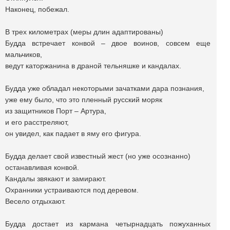
Наконец, побежал.
В трех километрах (меры длин адаптированы)
Будда встречает конвой – двое воинов, совсем еще
мальчиков,
ведут каторжанина в драной тельняшке и кандалах.
Будда уже обладал некоторыми зачатками дара познания,
уже ему было, что это пленный русский моряк
из защитников Порт – Артура,
и его расстреляют,
он увидел, как падает в яму его фигура.
Будда делает свой известный жест (но уже осознанно)
останавливая конвой.
Кандалы звякают и замирают.
Охранники устраиваются под деревом.
Весело отдыхают.
Будда достает из кармана четырнадцать пожуханных