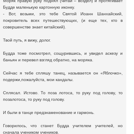
Моряк правую руку поднял (читай – воздел) и протягивает
Будде маленькую картонную иконку.
- Вот, возьми, это тебе Святой Иоанн Шанхайский,
покровитель всех путешествующих, (и еще тех, кто в
совершенстве знает китайский).
Твой путь, я вижу, долог.
Будда тоже посмотрел, сощурившись, и увидел аскезу и
баньян и перевел взгляд обратно, на моряка.
Сейчас я тебе спляшу танец, называется он «Яблочко»,
подержи,пожалуйста, мои кандалы.
Сплясал. Истово. То поза лотоса, то руку под голову, то
позалотоса, то руку под голову.
И были в танце предзнаменование и гармонь.
Говорилось, что станет Будда учителем учителей, но
сначала учеником учеников.