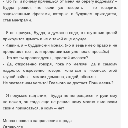
- Кто ты, и почему прячешься от меня на берегу водоема? –
Будда решил, что если уж говорить – то говорить
зацикленными фразами, которые в будущем пригодятся,
став мантрами.
- Я не прячусь, Будда, я думаю о воде, в отсутствие целей
приходится думать и не о такой еще ерунде.
- Извини, я – буддийский монах, (но я ведь имею право и не
представляться, или представиться уже после просьбы)
- Что же ты проповедуешь, простой человек?
- Да, откровенно говоря, пока по мелочи, да и самому
надоело, откровенно говоря, копаться в нюансах этой
глупой войны – мелких демонов, людей, обезьян.
Не хватает нам чего-то! Главного не достает. Понимаешь?
- Я подумаю над этим,- Будда не попрощался, и руки ему
не пожал, он тогда еще не решил, кому можно к монахам
своим прикасаться, а кому – нет.
Монах пошел в направлении города.
Оглянулся.