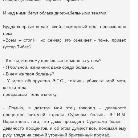
И над ними бегут облака дирижабельными тенями.
Будда впервые делает свой знаменитый жест, неосознанно
пока,
«Всем – стоп!», но сейчас это означает - тоже, привет.
(устар.Тибет.)
- Кто ты, и почему прячешься от меня за углом?
- Я больной, изгнанник даже среди больных.
- В чем же твоя болезнь?
- У меня обнаружено Э.Т.О., токсины убивают мой мозг,
клетки тела,
превращают тело в клетку.
- Помню, в детстве мой отец говорил – девяносто
процентов жителей страны Суринам больны Э.Т.И.М.
Вероятность того, что даже президент Суринама болен –
девяносто процентов, и об этом думают все, пожимая ему
руку, глядя на свежий утренний бритвенный промах.