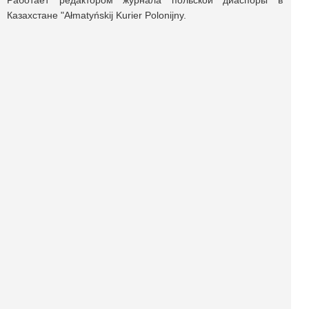
Работает редактором журнала польской диаспоры в
Казахстане "Ałmatyńskij Kurier Polonijny.
Поделиться публикацией:
4 219
Опубликовано
11 ноя 2014
КОНКУРСЫ И ПРЕМИИ
АФИША