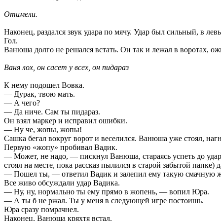
Отимели.
Наконец, раздался звук удара по мячу. Удар был сильный, в лев
Гол.
Ванюша долго не решался встать. Он так и лежал в воротах, о
Ваня лох, он сасет у всех, он пидараз
К нему подошел Вовка.
— Дурак, твою мать.
— А чего?
— Да ниче. Сам ты пидараз.
Он взял маркер и исправил ошибки.
— Ну че, жопы, жопы!
Сашка бегал вокруг ворот и веселился. Ванюша уже стоял, нагн
Первую «жопу» пробивал Вадик.
— Может, не надо, — пискнул Ванюша, стараясь успеть до удара
стоял на месте, пока рассказ пылился в старой забытой папке) 
— Пошел ты, — ответил Вадик и залепил ему такую смачную жоп
Все живо обсуждали удар Вадика.
— Ну, ну, нормально ты ему прямо в жопень, — вопил Юра.
— А ты б не ржал. Ты у меня в следующей игре постоишь.
Юра сразу помрачнел.
Наконец, Ванюша кряхтя встал.