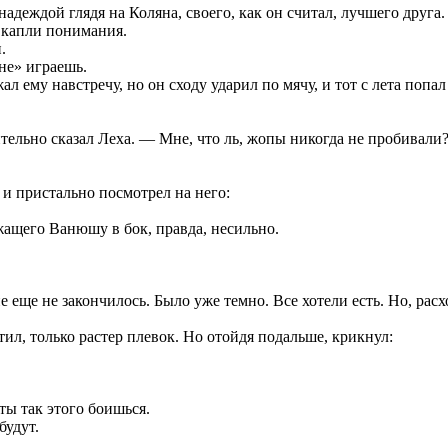
адеждой глядя на Коляна, своего, как он считал, лучшего друга.
и капли понимания.
.
не» играешь.
ему навстречу, но он сходу ударил по мячу, и тот с лета попал
ительно сказал Леха. — Мне, что ль, жопы никогда не пробивали
и пристально посмотрел на него:
жащего Ванюшу в бок, правда, несильно.
е еще не закончилось. Было уже темно. Все хотели есть. Но, ра
л, только растер плевок. Но отойдя подальше, крикнул:
ты так этого боишься.
будут.