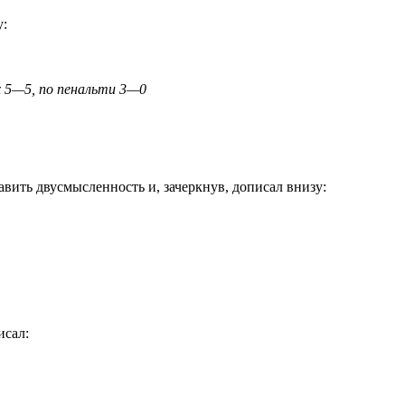
у:
х 5—5, по пенальти 3—0
вить двусмысленность и, зачеркнув, дописал внизу:
исал: