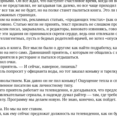
рными. Он все ждал, что наступит счастливое время, когда он во
не представлял, не загадывая так далеко, но все чаще приходил
ег все так же не будет, но на полке станет пылиться книга. Это л
бумажных страницах.
 на новостях, рекламных статьях, «продающих текстах» (как он 
стоянно. Статью могли не принять, текст признать не слишком пр
ксим писал, закрывались, и редакторы, виновато извиняясь, гов
все эти задания он принимался скрепя сердце, ведь они отвлекал
нтеллигентных, пусть и бедных родителей-врачей, не хотел «опуск
ась и книга. Все мысли были о другом: как найти подработку, к
шло на него само. Давнишний приятель, с которым не общались с
риятеля в ресторане и пытался отдышаться.
вил очки.
л приятель. — И сейчас, наверное, пишешь?
ль попросит у официанта воды, но тот заказал коньяку и тарелк
овольствием. Как давно он не пил коньяку! Ощущение тепла и с
твенное писателю как личностному типу.
то приятель работает на телевидении, и догадывался, что предл
азвлекательные сериалы, в надежде думал райтер — там, где треб
елу. Программу мы делаем новую. Не знаю, конечно, как пойдет
а. Но мы на нее ставим.
, как ему сейчас предложат должность на телевидении, как он 