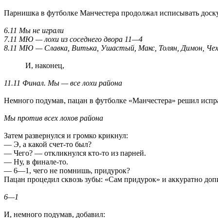
Парнишка в футболке Манчестера продолжал исписывать доск
6.11 Мы не играли
7.11 МЮ — лохи из соседнего двора 11—4
8.11 МЮ — Славка, Витька, Ушастый, Макс, Толян, Димон, Че
И, наконец,
11.11 Финал. Мы — все лохи района
Немного подумав, пацан в футболке «Манчестера» решил испра
Мы против всех лохов района
Затем развернулся и громко крикнул:
— Э, а какой счет-то был?
— Чего? — откликнулся кто-то из парней.
— Ну, в финале-то.
— 6—1, чего не помнишь, придурок?
Пацан процедил сквозь зубы: «Сам придурок» и аккуратно доп
6—1
И, немного подумав, добавил: