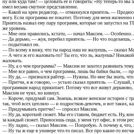
ну или куда там? — целовать ее и говорить: «Ну теперь-то мы з
имел весьма смутное представление.
— Какой на хрен редактор, — отмахнулся приятель. — Продюсер
могу. Если программа не покатит. Поэтому для меня жизненно 
Приятель назвал ему пару программ, которые он запустил на ТВ
же уровень.
— Мне они нравились, кстати, — начал Максим. — Особенно
— Да дерьмо, — жуя, перебил приятель. — Но что поделаешь, 
— подытожил он.
— По всему я вижу, что ты народ наш не жалуешь, — сказал Ма
— А чего ж его жаловать-то? Ты его, что ль, жалуешь? Никако
жаловать.
— Ну, а о чем программа? — Максим не захотел развивать тему
— Мне все равно, о чем программа, лишь бы бабки были, — пр
— Ну да, — признался райтер. — Нужны. Но мне бы знать, что 
— Притчи, я ж говорю, — устало сказал приятель. — Слушай, так
программам народ прикипает. Потому что все живут дерьмово, 
Максим не чуял, но кивнул.
— Короче, придумай сам. Знаешь, всякие женские истории с тр
так, чтоб всех цепляло — и подростков-девочек, и вот таких, к
— Придумывать притчи? — спросил Максим.
— Ну да, короткий сюжет. Мы его ставим, бюджет есть. Ну, кон
за каждый сюжет. Приносишь сюда, у меня тут офис, в этом ре
— Ну ладно, — сказал Максим. — Попробую. А почему я, что
— Ну ты ж еще в универе что-то писал. Все про какие-то несча