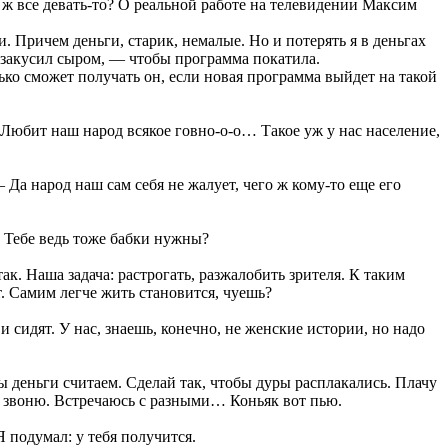
а ж все девать-то? О реальной работе на телевидении Максим
. Причем деньги, старик, немалые. Но и потерять я в деньгах
и закусил сыром, — чтобы программа покатила.
ько сможет получать он, если новая программа выйдет на такой
Любит наш народ всякое говно-о-о… Такое уж у нас население,
Да народ наш сам себя не жалует, чего ж кому-то еще его
. Тебе ведь тоже бабки нужны?
ак. Наша задача: растрогать, разжалобить зрителя. К таким
т. Самим легче жить становится, чуешь?
сидят. У нас, знаешь, конечно, не женские истории, но надо
мы деньги считаем. Сделай так, чтобы дуры расплакались. Плачу
ю, звоню. Встречаюсь с разными… Коньяк вот пью.
Я подумал: у тебя получится.