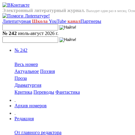
Электронный литературный журнал.
Выходит один раз в месяц. Осно
Лиterraтурная
Школа
YouTube
канал
Партнеры
№ 242
июль-август 2026 г.
№ 242
Весь номер
Актуальное
Поэзия
Проза
Драматургия
Критика
Переводы
Фантастика
.
Архив номеров
.
Редакция
От главного редактора