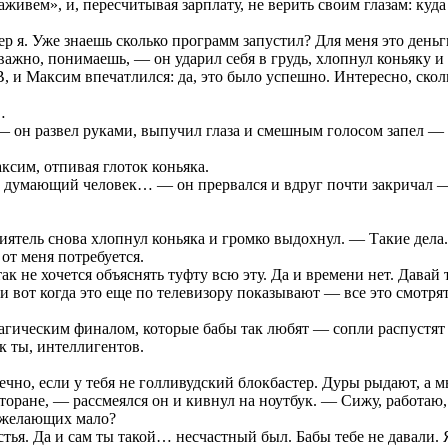
аживем», и, пересчитывая зарплату, не верить своим глазам: куд
 я. Уже знаешь сколько программ запустил? Для меня это деньги
важно, понимаешь, — он ударил себя в грудь, хлопнул коньяку 
, и Максим впечатлился: да, это было успешно. Интересно, скол
…
— он развел руками, выпучил глаза и смешным голосом запел — 
ксим, отпивая глоток коньяка.
й думающий человек… — он прервался и вдруг почти закричал — 
.
иятель снова хлопнул коньяка и громко выдохнул. — Такие дела
от меня потребуется.
 не хочется объяснять туфту всю эту. Да и времени нет. Давай т
и вот когда это еще по телевизору показывают — все это смотря
агическим финалом, которые бабы так любят — сопли распустят и 
ак ты, интеллигентов.
ечно, если у тебя не голливудский блокбастер. Дуры рыдают, а 
сторане, — рассмеялся он и кивнул на ноутбук. — Сижу, работа
, желающих мало?
стья. Да и сам ты такой… несчастный был. Бабы тебе не давали. 