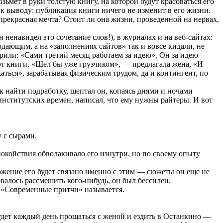
зьмет в руки толстую книгу, на которой будут красоваться его
 к выводу: публикация книги ничего не изменит в его жизни.
и прекрасная мечта? Стоит ли она жизни, проведенной на нервах,
ненавидел это сочетание слов!), в журналах и на веб-сайтах:
одающим, а на «заполнениях сайтов» так и вовсе кидали, не
орили: «Сами третий месяц работаем за идею». Он за идею
и от книги. «Шел бы уже грузчиком», — предлагала жена, «И
аться», зарабатывая физическим трудом, да и контингент, по
ак найти подработку, шептал он, копаясь днями и ночами
 институтских времен, написал, что ему нужны райтеры. И вот
у с сырами.
покойствия обволакивало его изнутри, но по своему опыту
ожение его будет связано именно с этим — сюжеты он еще не
овалось рассмешить кого-нибудь, он был бессилен.
. «Современные притчи» называется.
будет каждый день прощаться с женой и ездить в Останкино —