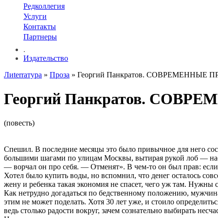
Редколлегия
Услуги
Контакты
Партнеры
.
Издательство
Лиterraтура
»
Проза
» Георгий Панкратов. СОВРЕМЕННЫЕ 
Георгий Панкратов. СОВ
(повесть)
Спешил. В последние месяцы это было привычное для него сост
большими шагами по улицам Москвы, вытирая рукой лоб — насту
— ворчал он про себя. — Отменят». В чем-то он был прав: если
Хотел было купить воды, но вспомнил, что денег осталось совс
жену и ребенка такая экономия не спасет, чего уж там. Нужны 
Как нетрудно догадаться по бедственному положению, мужчина
этим не может поделать. Хотя 30 лет уже, и стоило определить
ведь столько радости вокруг, зачем сознательно выбирать несча