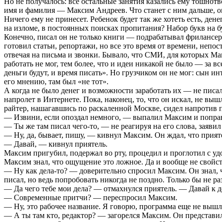
Но не получалось: все остальные занятия казались ему тошнотво
имя и фамилия — Максим Андреев. Что станет с ним дальше, он 
Ничего ему не принесет. Ребенок будет так же хотеть есть, ден
на изломе, в постоянных поисках пропитания? Набор букв на 
Конечно, писал он не только книги — подрабатывал фрилансером
готовил статьи, репортажи, но все это время от времени, непо
отвечая на письма и звонки. Бывало, что СМИ, для которых Ма
работать не мог, тем более, что и идеи никакой не было — за 
деньги будут, и время писать». Но грузчиком он не мог: сын и
его мнению, там был «не тот».
А когда не было денег и возможности заработать их — не писал
напролет в Интернете. Пока, наконец, то, что он искал, не вы
райтер, нашагавшись по раскаленной Москве, сидел напротив п
— Извини, если опоздал немного, — выпалил Максим и попра
— Ты же там писал чего-то, — не реагируя на его слова, заяви
— Ну, да, бывает, пишу, — кивнул Максим. Он ждал, что прияте
— Давай, — кивнул приятель.
Максим пригубил, подержал во рту, процедил и проглотил с уд
Максим знал, что ощущение это ложное. Да и вообще не свойс
— Ну как дела-то? — доверительно спросил Максим. Он знал, ч
писал, но ведь попробовать никогда не поздно. Только бы не р
— Да чего тебе мои дела? — отмахнулся приятель. — Давай к д
— Современные притчи? — переспросил Максим.
— Ну, это рабочее название. Я говорю, программа еще не вышл
— А ты там кто, редактор? — загорелся Максим. Он представил