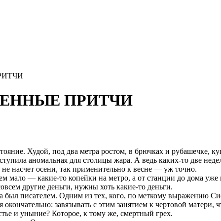
ПРИТЧИ
РЕМЕННЫЕ ПРИТЧИ
ояние. Худой, под два метра ростом, в брючках и рубашечке, ку
пила аномальная для столицы жара. А ведь каких-то две недели
 не насчет осени, так применительно к весне — уж точно.
ем мало — какие-то копейки на метро, а от станции до дома уже
совсем другие деньги, нужны хоть какие-то деньги.
 был писателем. Одним из тех, кого, по меткому выражению Си
ся окончательно: завязывать с этим занятием к чертовой матери, 
стье и уныние? Которое, к тому же, смертный грех.