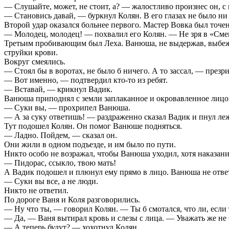
— Слушайте, может, не стоит, а? — жалостливо произнес он, с н
— Становись давай, — буркнул Колян. В его глазах не было н
Второй удар оказался больнее первого. Мастер Вовка был точен
— Молодец, молодец! — похвалил его Колян. — Не зря в «Сме
Третьим пробивающим был Леха. Ванюша, не выдержав, выбежал 
струйки крови.
Вокруг смеялись.
— Стоял бы в воротах, не было б ничего. А то зассал, — презр
— Вот именно, — подтвердил кто-то из ребят.
— Вставай, — крикнул Вадик.
Ванюша приподнял с земли заплаканное и окровавленное лицо 
— Суки вы, — прохрипел Ванюша.
— А за суку ответишь! — раздраженно сказал Вадик и пнул ле
Тут подошел Колян. Он помог Ванюше подняться.
— Ладно. Пойдем, — сказал он.
Они жили в одном подъезде, и им было по пути.
Никто особо не возражал, чтобы Ванюша уходил, хотя наказани
— Пидорас, ссыкло, твою мать!
А Вадик подошел и плюнул ему прямо в лицо. Ванюша не ответи
— Суки вы все, а не люди.
Никто не ответил.
По дороге Ваня и Коля разговорились.
— Ну что ты, — говорил Колян. — Ты б смотался, что ли, если 
— Да, — Ваня вытирал кровь и слезы с лица. — Уважать же не 
— А теперь будут? — хохотнул Колян.