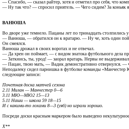
— Спасибо, — сказал райтер, хотя и отметил про себя, что ко
— Ну так что? — спросил приятель. — Чего сидим? За коньяк я 
ВАНЮША
Во дворе уже темнело. Пацаны лет по тринадцать столпились у
— Ванюша, — обратился он к вратарю. — Ну че, хоть один по
Он смеялся.
Ванюша дрожал в своих воротах и не отвечал.
— Да хрен он поймает, — с видом знатока футбольного дела про
— Заткнись, ты, урод! — заорал вратарь. Нервы не выдерживал
— Пацан, твою мать, — Вадик демонстративно отвернулся. — 
Неподалеку сидел парнишка в футболке команды «Манчестер Юн
следующие записи:
Почетная доска матчей сезона
2.11 Милан — Манчестер 0—6
3.11 МЮ—МЮ2 15—13
5.11 Наши — школа 59 18—15
И с какими-то лохами 8—3 (уяб) но играли хорошо.
Посреди доски красным маркером было выведено некультурное
Х**