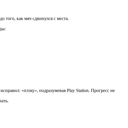
о того, как мяч сдвинулся с места.
цы:
справил: «плэху», подразумевая Play Station. Прогресс не
нать.