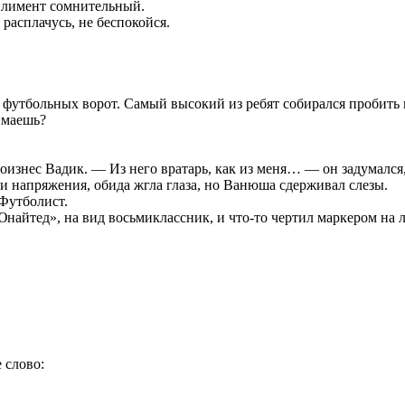
мплимент сомнительный.
расплачусь, не беспокойся.
 футбольных ворот. Самый высокий из ребят собирался пробить 
ймаешь?
изнес Вадик. — Из него вратарь, как из меня… — он задумался, к
и напряжения, обида жгла глаза, но Ванюша сдерживал слезы.
Футболист.
айтед», на вид восьмиклассник, и что-то чертил маркером на л
 слово: