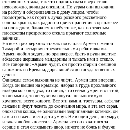
стеклянных этажа, так что поднять глаза вверх стало
невозможно, жильцы опешили. По утрам они выходили
на работу и оборачивались к дому лицом, чтобы
посмотреть, как горит в лучах розового рассветного
солнца крыша, как радостно цветут растения в оранжерее
на последнем, ближнем к небу этаже, как по зеленым
плоскостям прозрачного стекла прыгают солнечные
зайчики.
На всех трех верхних этажах поселился Армен с женой
Тамарой и четырьмя стремительными ребятишками.
Армен любил ходить по оранжерее, брать в руки желтые
абхазские шершавые мандарины и тыкать ими в стекло.
Все говорили: «Армен чудит, он просто старый смешной
сапожник из Еревана, дорвавшийся до государственных
денег».
Однажды семья выходила из лифта. Армен шел впереди.
Когда он вышел на крыльцо, набрал в грудь прохладного
ноябрьского воздуха, то понял, что сейчас умрет и от этой,
то ли мысли, то ли чувства ощутил невыносимую
хрупкость всего живого. Все эти камни, тротуары, асфальт
лежали и будут лежать до скончания мира, а эта вот серая,
блохастая кошка, ее одноглазый задрипанный котенок, он
сам и его жена и его дети умрут. Не в один день, но умрут,
и такая любовь посетила Армена что он схватился за
сердце и стал оглядывать двор, ничего не боясь и будучи