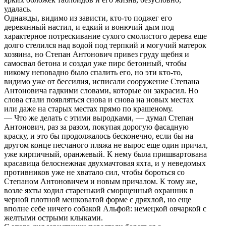
удалась.
Однажды, видимо из зависти, кто-то поджег его
деревянный настил, и едкий и вонючий дым под
характерное потрескивание сухого смолистого дерева еще
долго стелился над водой под терпкий и могучий матерок
хозяина, но Степан Антонович привез груду щебня и
самосвал бетона и создал уже пирс бетонный, чтобы
никому неповадно было спалить его, но эти кто-то,
видимо уже от бессилия, исписали сооружение Степана
Антоновича гадкими словами, которые он закрасил. Но
слова стали появляться снова и снова на новых местах
или даже на старых местах прямо по крашеному.
— Что же делать с этими выродками, — думал Степан
Антонович, раз за разом, покупая дорогую фасадную
краску, и это бы продолжалось бесконечно, если бы на
другом конце песчаного пляжа не вырос еще один причал,
уже кирпичный, оранжевый. К нему была пришвартована
красавица белоснежная двухмачтовая яхта, и у неведомых
противников уже не хватало сил, чтобы бороться со
Степаном Антоновичем и новым причалом. К тому же,
возле яхты ходил старенький сморщенный охранник в
черной плотной мешковатой форме с дряхлой, но еще
вполне себе ничего собакой Альфой: немецкой овчаркой с
желтыми острыми клыками.