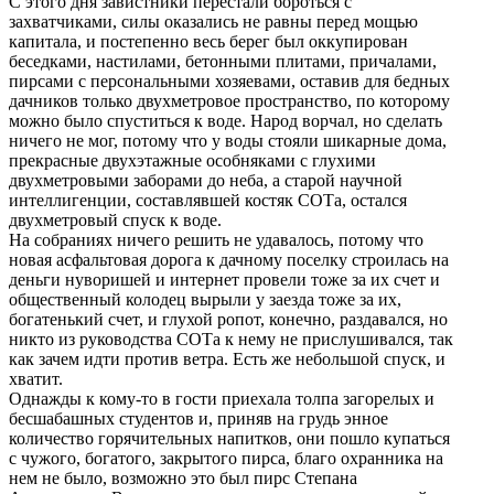
С этого дня завистники перестали бороться с
захватчиками, силы оказались не равны перед мощью
капитала, и постепенно весь берег был оккупирован
беседками, настилами, бетонными плитами, причалами,
пирсами с персональными хозяевами, оставив для бедных
дачников только двухметровое пространство, по которому
можно было спуститься к воде. Народ ворчал, но сделать
ничего не мог, потому что у воды стояли шикарные дома,
прекрасные двухэтажные особняками с глухими
двухметровыми заборами до неба, а старой научной
интеллигенции, составлявшей костяк СОТа, остался
двухметровый спуск к воде.
На собраниях ничего решить не удавалось, потому что
новая асфальтовая дорога к дачному поселку строилась на
деньги нуворишей и интернет провели тоже за их счет и
общественный колодец вырыли у заезда тоже за их,
богатенький счет, и глухой ропот, конечно, раздавался, но
никто из руководства СОТа к нему не прислушивался, так
как зачем идти против ветра. Есть же небольшой спуск, и
хватит.
Однажды к кому-то в гости приехала толпа загорелых и
бесшабашных студентов и, приняв на грудь энное
количество горячительных напитков, они пошло купаться
с чужого, богатого, закрытого пирса, благо охранника на
нем не было, возможно это был пирс Степана