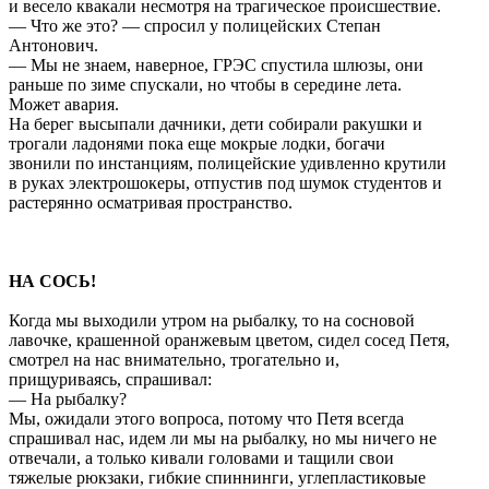
и весело квакали несмотря на трагическое происшествие.
— Что же это? — спросил у полицейских Степан
Антонович.
— Мы не знаем, наверное, ГРЭС спустила шлюзы, они
раньше по зиме спускали, но чтобы в середине лета.
Может авария.
На берег высыпали дачники, дети собирали ракушки и
трогали ладонями пока еще мокрые лодки, богачи
звонили по инстанциям, полицейские удивленно крутили
в руках электрошокеры, отпустив под шумок студентов и
растерянно осматривая пространство.
НА СОСЬ!
Когда мы выходили утром на рыбалку, то на сосновой
лавочке, крашенной оранжевым цветом, сидел сосед Петя,
смотрел на нас внимательно, трогательно и,
прищуриваясь, спрашивал:
— На рыбалку?
Мы, ожидали этого вопроса, потому что Петя всегда
спрашивал нас, идем ли мы на рыбалку, но мы ничего не
отвечали, а только кивали головами и тащили свои
тяжелые рюкзаки, гибкие спиннинги, углепластиковые