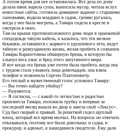
А потом время для нее остановилась. Все дела по дому
делала няня: варила супы, выносила мусор, читала вслух
новостные сайты, готовила домашнее задание с старшими
сыновьями, водила младших в садик, громко ругалась,
когда у нее была мигрень, а Тамара сидела в кресле и
смотрела в окно.
Там на крыше противоположного дома люди в оранжевой
спецодежде тянули кабель, и казалось, что эти мелкие
букашки, оставшиеся с жаркого и удушливого лета, ведут
тайную и разнузданную жизнь, желая пробить в сознании
Тамары Карапетовны обширную брешь, в которую бы
хлынул весь ужас и бред этого запутанного мира.
И вот когда эта брешь уже почти была пробита, когда она
с трудом стала узнавать лица домочадцев, она взяла
телефон и позвонила Сергею Платоновичу.
Его теплый и мужественный голос успокоил Тамару:
— Вы точно найдете убийцу?
— Разумеется.
— Я согласна, — с какой-то легкостью и радостью
произнесла Тамара, положила трубку и впервые за
последний месяц вышла во двор и завела свой «Лексус».
Суд был скорый и правый. За решеткой сидел щуплый
юнец, который все время молчал. На вопросы он отвечать
отказывался, поэтому все были довольны: и судья, и
прокурор, и адвокат, и нашедшиеся свидетели. Ему дали