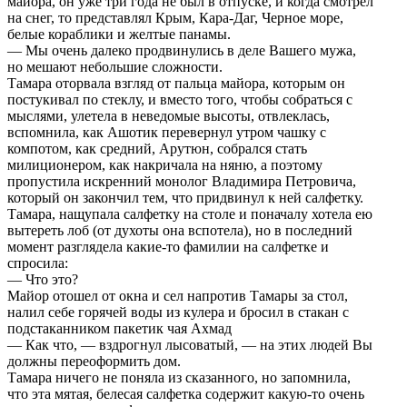
майора, он уже три года не был в отпуске, и когда смотрел
на снег, то представлял Крым, Кара-Даг, Черное море,
белые кораблики и желтые панамы.
— Мы очень далеко продвинулись в деле Вашего мужа,
но мешают небольшие сложности.
Тамара оторвала взгляд от пальца майора, которым он
постукивал по стеклу, и вместо того, чтобы собраться с
мыслями, улетела в неведомые высоты, отвлеклась,
вспомнила, как Ашотик перевернул утром чашку с
компотом, как средний, Арутюн, собрался стать
милиционером, как накричала на няню, а поэтому
пропустила искренний монолог Владимира Петровича,
который он закончил тем, что придвинул к ней салфетку.
Тамара, нащупала салфетку на столе и поначалу хотела ею
вытереть лоб (от духоты она вспотела), но в последний
момент разглядела какие-то фамилии на салфетке и
спросила:
— Что это?
Майор отошел от окна и сел напротив Тамары за стол,
налил себе горячей воды из кулера и бросил в стакан с
подстаканником пакетик чая Ахмад
— Как что, — вздрогнул лысоватый, — на этих людей Вы
должны переоформить дом.
Тамара ничего не поняла из сказанного, но запомнила,
что эта мятая, белесая салфетка содержит какую-то очень