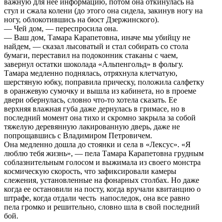
важную для нее информацию, потом она откинулась на
стул и сжала колени (до этого она сидела, закинув ногу на
ногу, облокотившись на бюст Дзержинского).
— Чей дом, — переспросила она.
— Ваш дом, Тамара Карапетовна, иначе мы убийцу не
найдем, — сказал лысоватый и стал собирать со стола
бумаги, переставил на подоконник стаканы с чаем,
завернул остатки шоколада «Альпенгольд» в фольгу.
Тамара медленно поднялась, отряхнула клетчатую,
шерстяную юбку, поправила прическу, положила салфетку
в оранжевую сумочку и вышла из кабинета, но в проеме
двери обернулась, словно что-то хотела сказать. Ee
верхняя влажная губа даже дернулась в гримасе, но в
последний момент она тихо и скромно закрыла за собой
тяжелую деревянную лакированную дверь, даже не
попрощавшись с Владимиром Петровичем.
Она медленно дошла до стоянки и села в «Лексус». «Я
люблю тебя жизнь», — пела Тамара Карапетовна грудным
соблазнительным голосом и выжимала из своего монстра
космическую скорость, что зафиксировали камеры
слежения, установленные на фонарных столбах. Но даже
когда ее остановили на посту, когда вручали квитанцию о
штрафе, когда отдали честь напоследок, она все равно
пела громко и решительно, словно шла в свой последний
бой.