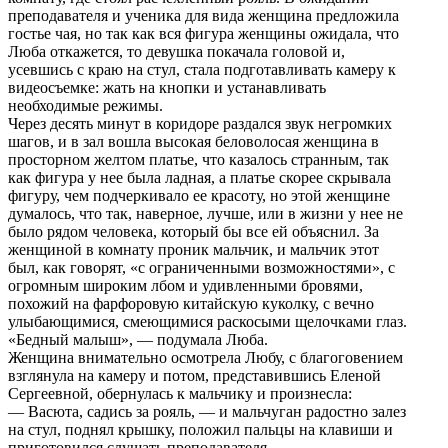
преподавателя и ученика для вида женщина предложила
гостье чая, но так как вся фигура женщины ожидала, что
Люба откажется, то девушка покачала головой и,
усевшись с краю на стул, стала подготавливать камеру к
видеосъемке: жать на кнопки и устанавливать
необходимые режимы.
Через десять минут в коридоре раздался звук негромких
шагов, и в зал вошла высокая беловолосая женщина в
просторном желтом платье, что казалось странным, так
как фигура у нее была ладная, а платье скорее скрывала
фигуру, чем подчеркивало ее красоту, но этой женщине
думалось, что так, наверное, лучше, или в жизни у нее не
было рядом человека, который бы все ей объяснил. За
женщиной в комнату проник мальчик, и мальчик этот
был, как говорят, «с ограниченными возможностями», с
огромным широким лбом и удивленными бровями,
похожий на фарфоровую китайскую куколку, с вечно
улыбающимися, смеющимися раскосыми щелочками глаз.
«Бедный малыш», — подумала Люба.
Женщина внимательно осмотрела Любу, с благоговением
взглянула на камеру и потом, представившись Еленой
Сергеевной, обернулась к мальчику и произнесла:
— Васюта, садись за рояль, — и мальчуган радостно залез
на стул, поднял крышку, положил пальцы на клавиши и
приготовился слушать преподавателя.