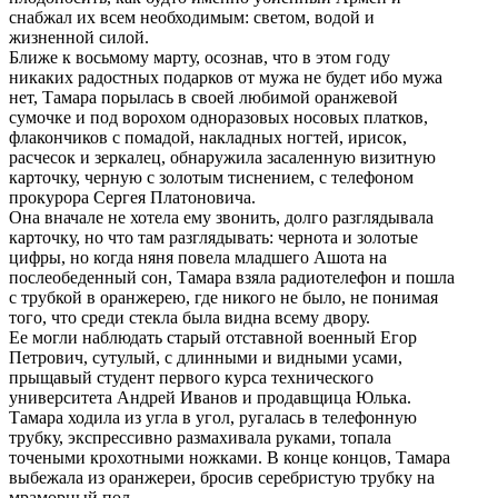
снабжал их всем необходимым: светом, водой и
жизненной силой.
Ближе к восьмому марту, осознав, что в этом году
никаких радостных подарков от мужа не будет ибо мужа
нет, Тамара порылась в своей любимой оранжевой
сумочке и под ворохом одноразовых носовых платков,
флакончиков с помадой, накладных ногтей, ирисок,
расчесок и зеркалец, обнаружила засаленную визитную
карточку, черную с золотым тиснением, с телефоном
прокурора Сергея Платоновича.
Она вначале не хотела ему звонить, долго разглядывала
карточку, но что там разглядывать: чернота и золотые
цифры, но когда няня повела младшего Ашота на
послеобеденный сон, Тамара взяла радиотелефон и пошла
с трубкой в оранжерею, где никого не было, не понимая
того, что среди стекла была видна всему двору.
Ее могли наблюдать старый отставной военный Егор
Петрович, сутулый, с длинными и видными усами,
прыщавый студент первого курса технического
университета Андрей Иванов и продавщица Юлька.
Тамара ходила из угла в угол, ругалась в телефонную
трубку, экспрессивно размахивала руками, топала
точеными крохотными ножками. В конце концов, Тамара
выбежала из оранжереи, бросив серебристую трубку на
мраморный пол.