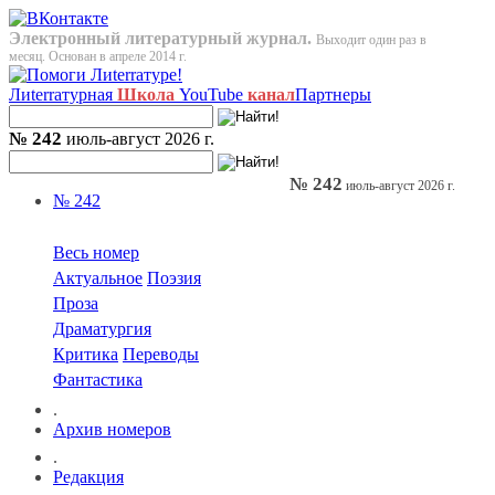
Электронный литературный журнал.
Выходит один раз в
месяц. Основан в апреле 2014 г.
Лиterraтурная
Школа
YouTube
канал
Партнеры
№ 242
июль-август 2026 г.
№ 242
июль-август 2026 г.
№ 242
Весь номер
Актуальное
Поэзия
Проза
Драматургия
Критика
Переводы
Фантастика
.
Архив номеров
.
Редакция