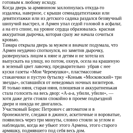
готовым к любому исходу.
Когда дверь за армянином захлопнулась откуда-то
издалека, наверное, с крыши семнадцатиэтажки или
девятиэтажки или из детского садика раздался беззвучный
шипучий выстрел, и Армен упал седой головой в асфальт,
а на его спине, на уровне сердца образовалась красная
аккуратная дырочка, которая сразу же начала сочиться
кровью.
Тамара открыла дверь за мужем и вначале подумала, что
Армен неудачно споткнулся, но заметив дырочку,
развернулась лицом к няне и детям и не хотела их
выпускать на улицу, но потом, охнув, осела на крашеную
в зеленый цвет лавочку, предварительно убрав с нее
куски газеты «Мои Черемушки», пластмассовые
стаканчики и пустую бутылку «Коньяк «Московский» три
звезды», оставшийся от неведомых ночных визитеров.
И только няня, старая няня, плюшевая и аккуратненькая
стала голосить на весь двор: «А-а-а, убили, убили», —
хотя даже дети стояли спокойно в проеме подъездной
двери и никуда не двигались.
Участковый Борис Петрович с автоматом и в
бронежилете, следаки в джинсе, аскетичные и вороватые,
появились через три минуты, словно стояли за углом и
наблюдали, когда же убьют этого Армена, этого старого
армяшку, подмявшего под себя весь дом.