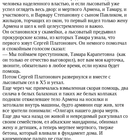
человека наделенного властью, и если лысоватый уже
успел оглядеть весь двор: и мертвого Армена, и Тамару, и
участкового, и Варвару Степановну с сыном Павликом, и
жильцов, торчащих из окон, то первый видел только жену
Армена и шел к ней целеустремленно и важно.
Он остановился у скамейки, а лысоватый предъявил
прокурорские ксивы, из которых Тамара узнала, что
первого зовут Сергей Платонович. Он немного помолчал
и спокойным голосом сказал:
— Мы поймаем преступников, Тамара Карапетовна (как
он только ее отчество выговорил), вот вам моя карточка,
звоните, обязательно в любое время, если нужна будет
помощь.
Потом Сергей Платонович развернулся и вместе с
лысоватым сел в Х5 и уехал.
Еще через час примчалась взмыленная скорая помощь, два
силача в белых балахонах и таких же белых колпаках
подняли отяжелевшее тело Армена на носилки и
затолкали внутрь машины, будто армянин еще жив, хотя
все зрители понимали: «Олигарх нашего двора мертв.
Еще два часа назад он живой и невредимый разгуливал со
своим семейством, ел абхазские мандарины, обнимал
жену и детишек, а теперь мертвее мертвого, тверже
бетона, который вливали в фундамент дома. И
кашемировое пальто не спасло».