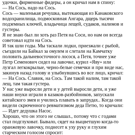
удочки, фирменные фидеры, а он кричал нам в спину:
— На Сось, надо на Сось.
Сось — маленькая речушка, вытекающая из Канаковского
водохранилища, подмосковная Ангара, дщерь тысячи
подземных ключей, владычица лещей, судаков, налимов и
густеры.
Я не знаю был ли хоть раз Петя на Соси, но нам он всегда
советовал идти на Сось.
И так шли годы. Мы таскали лодки, приезжали с рыбой,
съездили на Байкал за омулем и слетали на Камчатку
половить дальневосточного лосося, а Петя, точнее уже
Петр Семенович сидел на лавочке, курил «Яву» или
лузгал легкокрылые, черно-белые семечки и при виде нас,
закинув назад голову и улыбнувшись во все лицо, кричал:
— На Сось. Славик, на Сось. Там такой налим, там такой
лещ, там такая густера.
У нас уже выросли дети и у детей выросли дети, и уже
наши внуки играли в казаков-разбойников, запускали
китайского змея и учились плавать в запрудах.. Когда они
видели скрюченного ревматизмом деда Петю, то кричали:
— Идет дедушка Насос.
Хорошо, что он этого не слышал., потому что с годами
стал подглуховат. Бывало, сядет на выцветшую когда-то
оранжевую лавочку, поднесет к уху руку и глухим
старческим голосом спросит: