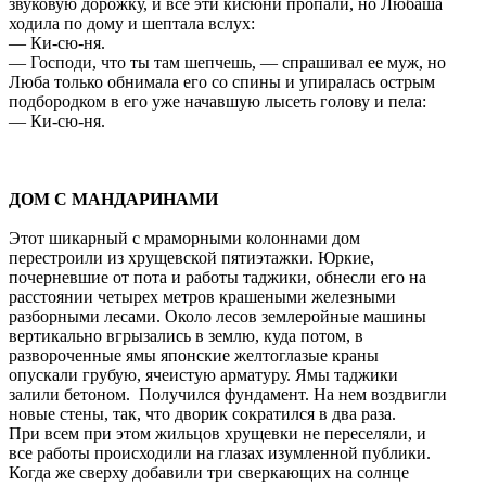
звуковую дорожку, и все эти кисюни пропали, но Любаша
ходила по дому и шептала вслух:
— Ки-сю-ня.
— Господи, что ты там шепчешь, — спрашивал ее муж, но
Люба только обнимала его со спины и упиралась острым
подбородком в его уже начавшую лысеть голову и пела:
— Ки-сю-ня.
ДОМ С МАНДАРИНАМИ
Этот шикарный с мраморными колоннами дом
перестроили из хрущевской пятиэтажки. Юркие,
почерневшие от пота и работы таджики, обнесли его на
расстоянии четырех метров крашеными железными
разборными лесами. Около лесов землеройные машины
вертикально вгрызались в землю, куда потом, в
развороченные ямы японские желтоглазые краны
опускали грубую, ячеистую арматуру. Ямы таджики
залили бетоном. Получился фундамент. На нем воздвигли
новые стены, так, что дворик сократился в два раза.
При всем при этом жильцов хрущевки не переселяли, и
все работы происходили на глазах изумленной публики.
Когда же сверху добавили три сверкающих на солнце