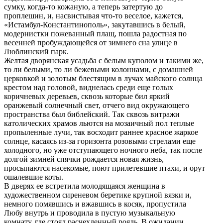
сумку, когда-то кожаную, а теперь затертую до
проплешин, и, насвистывая что-то веселое, кажется,
«Истамбул-Константинополь», закутавшись в белый,
модернистки пожеванный плащ, пошла радостная по
весенней пробуждающейся от зимнего сна улице в
Люблинский парк.
Желтая дворянская усадьба с белым куполом и такими же,
то ли белыми, то ли бежевыми колоннами, с домашней
церковкой и золотым блестящим в лучах майского солнца
крестом над головой, виднелась среди еще голых
коричневых деревьев, сквозь которые бил яркий
оранжевый солнечный свет, отчего вид окружающего
пространства был библейский. Так сквозь витражи
католических храмов льются на мозаичный пол теплые
пропыленные лучи, так восходит раннее красное жаркое
солнце, касаясь из-за горизонта розовыми стрелами еще
холодного, но уже отступающего ночного неба, так после
долгой зимней спячки рождается новая жизнь,
просыпаются насекомые, поют прилетевшие птахи, и орут
ошалевшие коты.
В дверях ее встретила молодящаяся женщина в
художественном сиреневом беретике крупной вязки и,
немного помявшись и вжавшись в косяк, пропустила
Любу внутрь и проводила в пустую музыкальную
комнату, где стоял расчехленный рояль. В ожидании