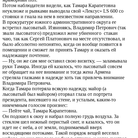
Потом наблюдатели видели, как Тамара Карапетовна
неуклюже и рывками выводила свой «Лексус» LS 600 со
стоянки и гнала на нем в неизвестном направлении.
В прокуратуре южного административного округа ее
встретил лысоватый. Извиняясь, Владимир Петрович (так
звали лысоватого) предложил жене убиенного стакан
чаю, так как Сергей Платонович на месте отсутствовал, и
было абсолютно непонятно, когда он вообще появится в
помещении и сможет ли принять Тамару и оказать ей
надлежащее почтение.
— Ну, он же сам мне оставил свою визитку, — заламывала
руки Тамара. Иногда ей казалось, что лысоватый совсем
не обращает на нее внимание и тогда жена Армена
стреляла глазками в надежде хоть так привлечь внимание
Владимира Петровича.
Когда Тамара потеряла всякую надежду, майор (а
лысоватый был майором) оторвал глаза от портрета
президента, висевшего на стене, и усталым, каким-то
никчемным голосом произнес:
— Пейте чай, Тамара Карапетовна.
Он подошел к окну и набрал полную грудь воздуха. За
стеклом шел нежный перистый снег, и казалось, что он
идет не с неба, а от земли, поднимаемый вверх
восходящими потоками. Такой порядок вещей веселил