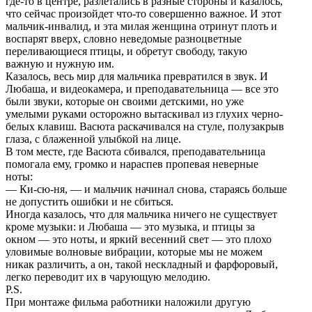
где-то в центре, разлетались в разные стороны и казалось,
что сейчас произойдет что-то совершенно важное. И этот
мальчик-инвалид, и эта милая женщина отринут плоть и
воспарят вверх, словно неведомые разноцветные
переливающиеся птицы, и обретут свободу, такую
важную и нужную им.
Казалось, весь мир для мальчика превратился в звук. И
Любаша, и видеокамера, и преподавательница — все это
были звуки, которые он своими детскими, но уже
умелыми руками осторожно вытаскивал из глухих черно-
белых клавиш. Васюта раскачивался на стуле, полузакрыв
глаза, с блаженной улыбкой на лице.
В том месте, где Васюта сбивался, преподавательница
помогала ему, громко и нараспев пропевая неверные
ноты:
— Ки-сю-ня, — и мальчик начинал снова, стараясь больше
не допустить ошибки и не сбиться.
Иногда казалось, что для мальчика ничего не существует
кроме музыки: и Любаша — это музыка, и птицы за
окном — это ноты, и яркий весенний свет — это плохо
уловимые волновые вибрации, которые мы не можем
никак различить, а он, такой нескладный и фарфоровый,
легко переводит их в чарующую мелодию.
P.S.
При монтаже фильма работники наложили другую