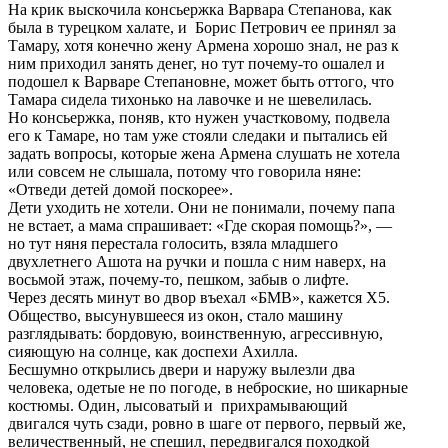
На крик выскочила консьержка Варвара Степанова, как
была в турецком халате, и Борис Петрович ее принял за
Тамару, хотя конечно жену Армена хорошо знал, не раз к
ним приходил занять денег, но тут почему-то ошалел и
подошел к Варваре Степановне, может быть оттого, что
Тамара сидела тихонько на лавочке и не шевелилась.
Но консьержка, поняв, кто нужен участковому, подвела
его к Тамаре, но там уже стояли следаки и пытались ей
задать вопросы, которые жена Армена слушать не хотела
или совсем не слышала, потому что говорила няне:
«Отведи детей домой поскорее».
Дети уходить не хотели. Они не понимали, почему папа
не встает, а мама спрашивает: «Где скорая помощь?», —
но тут няня перестала голосить, взяла младшего
двухлетнего Ашота на ручки и пошла с ним наверх, на
восьмой этаж, почему-то, пешком, забыв о лифте.
Через десять минут во двор въехал «БМВ», кажется X5.
Общество, высунувшееся из окон, стало машину
разглядывать: бордовую, воинственную, агрессивную,
сияющую на солнце, как доспехи Ахилла.
Бесшумно открылись двери и наружу вылезли два
человека, одетые не по погоде, в неброские, но шикарные
костюмы. Один, лысоватый и прихрамывающий
двигался чуть сзади, ровно в шаге от первого, первый же,
величественный, не спешил, передвигался походкой