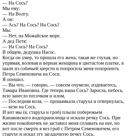
— На Сось?
Мы ему:
— На Волгу.
А он:
— Ась? На Сось? На Сось?
Мы:
— Нет, на Можайское море.
А дед Петя:
— На Сось? На Сось?
В общем, дедушка Насос.
Когда он умер, то пришла его жена, такая же глухая, но
упрямая, волевая и верная женщина в цветастом платке, в
шали из собачьей шерсти и попросила меня похоронить
Петра Семеновича на Соси.
Я опешил.
— Вы что, — говорю, — совсем очумели, издеваетесь,
Тамара Ивановна. Где теперь ваша Сось? Заросла, небось,
всю занесло песочком и илом.
— Последняя воля, — прошамкала старуха и отвернулась,
— вези на Сось.
И вот мы (я, старуха и гроб) плыли побережьем
Канаковского водохранилища и искали речку Сось. При
жизни покойничек не заставил меня сплавать на нее, но
вот после смерти я вез гроб с Петром Семеновичем, его
старуху и искал эту загадочную речку Сось.