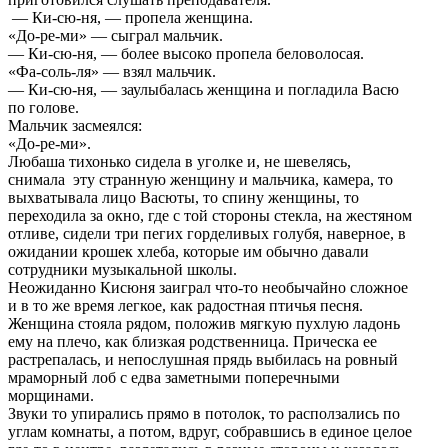
— Ки-сю-ня, — пропела женщина.
«До-ре-ми» — сыграл мальчик.
— Ки-сю-ня, — более высоко пропела беловолосая.
«Фа-соль-ля» — взял мальчик.
— Ки-сю-ня, — заулыбалась женщина и погладила Васю
по голове.
Мальчик засмеялся:
«До-ре-ми».
Любаша тихонько сидела в уголке и, не шевелясь,
снимала эту странную женщину и мальчика, камера, то
выхватывала лицо Васюты, то спину женщины, то
переходила за окно, где с той стороны стекла, на жестяном
отливе, сидели три пегих горделивых голубя, наверное, в
ожидании крошек хлеба, которые им обычно давали
сотрудники музыкальной школы.
Неожиданно Кисюня заиграл что-то необычайно сложное
и в то же время легкое, как радостная птичья песня.
Женщина стояла рядом, положив мягкую пухлую ладонь
ему на плечо, как близкая родственница. Прическа ее
растрепалась, и непослушная прядь выбилась на ровный
мраморный лоб с едва заметными поперечными
морщинами.
Звуки то упирались прямо в потолок, то расползались по
углам комнаты, а потом, вдруг, собравшись в единое целое