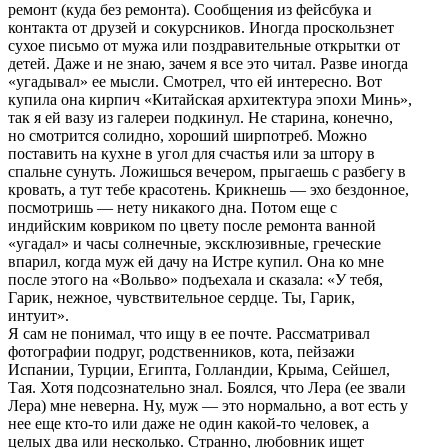
ремонт (куда без ремонта). Сообщения из фейсбука и
контакта от друзей и сокурсников. Иногда проскользнет
сухое письмо от мужа или поздравительные открытки от
детей. Даже и не знаю, зачем я все это читал. Разве иногда
«угадывал» ее мысли. Смотрел, что ей интересно. Вот
купила она кирпич «Китайская архитектура эпохи Минь»,
так я ей вазу из галереи подкинул. Не старина, конечно,
но смотрится солидно, хороший ширпотреб. Можно
поставить на кухне в угол для счастья или за штору в
спальне сунуть. Ложишься вечером, прыгаешь с разбегу в
кровать, а тут тебе красотень. Крикнешь — эхо бездонное,
посмотришь — нету никакого дна. Потом еще с
индийским ковриком по цвету после ремонта ванной
«угадал» и часы солнечные, эксклюзивные, греческие
впарил, когда муж ей дачу на Истре купил. Она ко мне
после этого на «Вольво» подъехала и сказала: «У тебя,
Гарик, нежное, чувствительное сердце. Ты, Гарик,
интуит».
Я сам не понимал, что ищу в ее почте. Рассматривал
фотографии подруг, родственников, кота, пейзажи
Испании, Турции, Египта, Голландии, Крыма, Сейшел,
Тая. Хотя подсознательно знал. Боялся, что Лера (ее звали
Лера) мне неверна. Ну, муж — это нормально, а вот есть у
нее еще кто-то или даже не один какой-то человек, а
целых два или несколько. Странно, любовник ищет