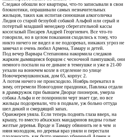
Следаки обошли все квартиры, что-то записывали в свои
блокнотики, опрашивали самых незначительных
жильцов, таких как испитая синюшная алкоголичка
Лидия со старой беззубой собакой Альфой или серый и
потертый младший менеджер сберегательной кассы
косоглазый Писарев Андрей Георгиевич. Все что-то
говорили, но в целом показания сходились к тому, что
никто ничего не видел и не подозревал, никаких угроз не
замечал и очень любил Армена, Тамару и детей.
Под вечер Варвара Степановна накормила следаков
жарким дымящимся борщом с чесночной пампушкой, они
немного поспали на ее диване в темнушке и уже в 21-00
уехали на вонючем козле в отделение по улице
Новочеремушкинская, дом 65, корпус 2.
А потом ничего не происходило. Ноябрь перекатил в
зиму, отгремели Новогодние праздники, Павлика отдали
в драмкружок при бывшем Дворце пионеров, умерла
собака Альфа и ее похоронили черт знает где, но все
жильцы подозревали, что в подвале, уж больно оттуда
шел дикий и смердящий запах.
Оранжерея увяла. Если теперь поднять глаза вверх, на
крышу, то вместо абхазских мандаринов видны голые
желтые деревья. Вроде и Тамару обвинить не в чем и
няня молодцом, но деревья враз увяли и перестали
плодоносить, как будто именно убиенный Армен и