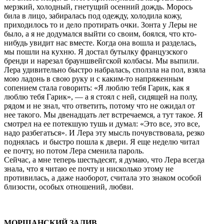
мерзкий, холодный, гнетущий осенний дождь. Морось
била в лицо, забиралась под одежду, холодила кожу,
приходилось то и дело протирать очки. Зонта у Леры не
было, а я не додумался выйти со своим, боялся, что кто-
нибудь увидит нас вместе. Когда она вошла и разделась,
мы пошли на кухню. Я достал бутылку французского
бренди и нарезал брауншвейгской колбасы. Мы выпили.
Лера удивительно быстро набралась, сползла на пол, взяла
мою ладонь в свою руку и с каким-то напряженным
сопением стала говорить: «Я люблю тебя Гарик, как я
люблю тебя Гарик», — а я стоял с ней, сидящей на полу,
рядом и не знал, что ответить, потому что не ожидал от
нее такого. Мы двенадцать лет встречаемся, а тут такое. Я
смотрел на ее потекшую тушь и думал: «Это все, это все,
надо разбегаться». И Лера эту мысль почувствовала, резко
поднялась и быстро пошла к двери. Я еще неделю читал
ее почту, но потом Лера сменила пароль.
Сейчас, а мне теперь шестьдесят, я думаю, что Лера всегда
знала, что я читаю ее почту и нисколько этому не
противилась, а даже наоборот, считала это знаком особой
близости, особых отношений, любви.
МОРШАНСКИЙ ЗАЛИВ