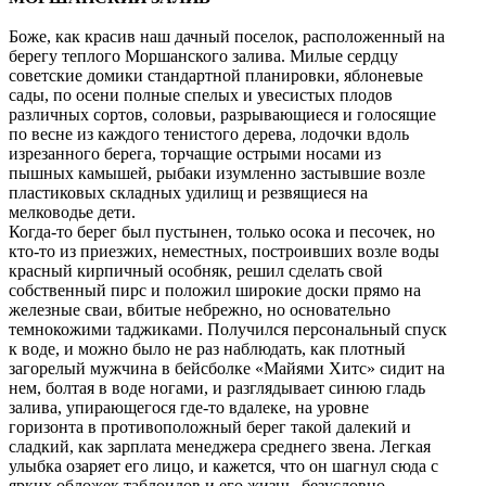
Боже, как красив наш дачный поселок, расположенный на
берегу теплого Моршанского залива. Милые сердцу
советские домики стандартной планировки, яблоневые
сады, по осени полные спелых и увесистых плодов
различных сортов, соловьи, разрывающиеся и голосящие
по весне из каждого тенистого дерева, лодочки вдоль
изрезанного берега, торчащие острыми носами из
пышных камышей, рыбаки изумленно застывшие возле
пластиковых складных удилищ и резвящиеся на
мелководье дети.
Когда-то берег был пустынен, только осока и песочек, но
кто-то из приезжих, неместных, построивших возле воды
красный кирпичный особняк, решил сделать свой
собственный пирс и положил широкие доски прямо на
железные сваи, вбитые небрежно, но основательно
темнокожими таджиками. Получился персональный спуск
к воде, и можно было не раз наблюдать, как плотный
загорелый мужчина в бейсболке «Майями Хитс» сидит на
нем, болтая в воде ногами, и разглядывает синюю гладь
залива, упирающегося где-то вдалеке, на уровне
горизонта в противоположный берег такой далекий и
сладкий, как зарплата менеджера среднего звена. Легкая
улыбка озаряет его лицо, и кажется, что он шагнул сюда с
ярких обложек таблоидов и его жизнь, безусловно,