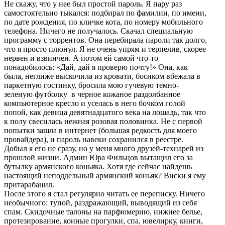
Не скажу, что у нее был простой пароль. Я пару раз
самостоятельно тыкался: подбирал по фамилии, по имени,
по дате рождения, по кличке кота, по номеру мобильного
телефона. Ничего не получалось. Скачал специальную
программу с торрентов. Она перебирала пароли так долго,
что я просто плюнул. Я не очень упрям и терпелив, скорее
нервен и взвинчен. А потом ей самой что-то
понадобилось: «Дай, дай я проверю почту!» Она, как
была, неглиже выскочила из кровати, босиком вбежала в
паркетную гостинку, бросила мою гучевую темно-
зеленую футболку в черное кожаное раздолбанное
компьютерное кресло и уселась в него бочком голой
попой, как девица девятнадцатого века на лошадь, так что
к полу свесилась нежная розовая половинка. Не с первой
попытки зашла в интернет (большая редкость для моего
провайдера), и пароль навеки сохранился в реестре.
Добыл я его не сразу, но у меня много друзей-технарей из
прошлой жизни. Админ Юра Фильцов вытащил его за
бутылку армянского коньяка. Хотя где сейчас найдешь
настоящий неподдельный армянский коньяк? Виски я ему
притарабанил.
После этого я стал регулярно читать ее переписку. Ничего
необычного: тупой, раздражающий, выводящий из себя
спам. Скидочные талоны на парфюмерию, нижнее белье,
протезирование, конные прогулки, спа, ювелирку, книги,