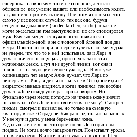
соперника, словно муж это и не соперник, а что-то
обыденное, как умение дышать или необходимость ходить
в туалет или принимать пищу. При этом я понимал, что
сам-то у нее возник случайно, так как она, будучи
существом домашним (kinder, kirchen, kirche) никак не
могла оказаться на том выступлении, но его спонсировал
муж. Ему как меценату нужно было появиться с
официальной женой, а не с жопоногой блондой под два
метра. Просто поговорили, перекинулись словами, я даже
не уверен, что что-то к ней испытывал, да и Лера, я
думаю, ничего не ощущала, просто устала от этих
мужненых девок, а тут я из другой жизни, вот она и
пришла на следующий сейшен уже одна. И вот уже
одиннадцать лет ее муж Алик думает, что Лера по
четвергам на йогу ходит, а она ко мне в Отрадное ездит. С
возрастом меньше видимся, а когда женился, так вообще
думал: «Лере отходную и разворот-поворот». Но
буквально через месяц потянуло на чтение (жену значит
не взломал, а без Лериного творчества не могу). Смотрел
письма, смотрел и вызвал ее, но только на съемную
квартиру в тоже Отрадное. Как раньше, только на равных.
У нее муж и дети, у меня беременная жена.
А дальше я и не знаю, что произошло. Лера приехала
поздно. Не могла долго запарковаться. Понаставят, уроды,
что влезть негде. В итоге приткнулась за квартал. Шел