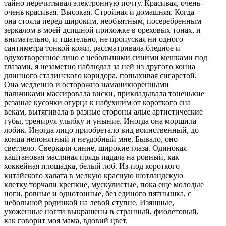
тайно перечитывал электронную почту. Красивая, очень-
очень красивая. Высокая. Стройная и домашняя. Когда
она стояла перед широким, необъятным, посеребренным
зеркалом в моей дспшной прихожке в ореховых тонах, и
внимательно, и тщательно, не пропуская ни одного
сантиметра тонкой кожи, рассматривала бледное и
одухотворенное лицо с небольшими синими мешками под
глазами, я незаметно наблюдал за ней из другого конца
длинного сталинского коридора, попыхивая сигаретой.
Она медленно и осторожно наманикюренными
пальчиками массировала виски, прикладывала тоненькие
резаные кусочки огурца к набухшим от короткого сна
векам, вытягивала в разные стороны алые артистические
губы, тренируя улыбку и уныние. Иногда она морщила
лобик. Иногда лицо приобретало вид воинственный, до
конца непонятный и неудобный мне. Бывало, оно
светлело. Сверкали синие, широкие глаза. Одинокая
каштановая масляная прядь падала на ровный, как
хоккейная площадка, белый лоб. Из-под короткого
китайского халата в мелкую красную шотландскую
клетку торчали крепкие, мускулистые, пока еще молодые
ноги, ровные и однотонные, без единого пятнышка, с
небольшой родинкой на левой ступне. Изящные,
ухоженные ногти выкрашены в странный, фиолетовый,
как говорит моя мама, вдовий цвет.