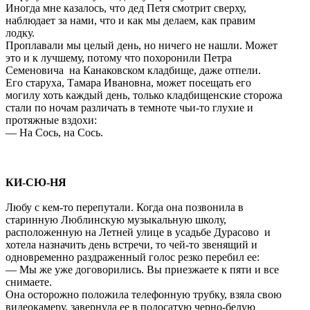
Иногда мне казалось, что дед Петя смотрит сверху,
наблюдает за нами, что и как мы делаем, как правим
лодку.
Проплавали мы целый день, но ничего не нашли. Может
это и к лучшему, потому что похоронили Петра
Семеновича на Канаковском кладбище, даже отпели.
Его старуха, Тамара Ивановна, может посещать его
могилу хоть каждый день, только кладбищенские сторожа
стали по ночам различать в темноте чьи-то глухие и
протяжные вздохи:
— На Сось, на Сось.
КИ-СЮ-НЯ
Любу с кем-то перепутали. Когда она позвонила в
старинную Люблинскую музыкальную школу,
расположенную на Летней улице в усадьбе Дурасово и
хотела назначить день встречи, то чей-то звенящий и
одновременно раздраженный голос резко перебил ее:
— Мы же уже договорились. Вы приезжаете к пяти и все
снимаете.
Она осторожно положила телефонную трубку, взяла свою
видеокамеру, завернула ее в полосатую черно-белую