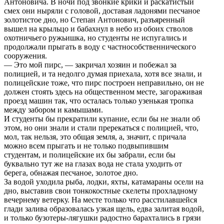
Антоновича. В ночи под звонкие крики и раскатистый
смех они ныряли с головой, доставая ладонями песчаное
золотистое дно, но Степан Антонович, разъяренный
вышел на крыльцо и бабахнул в небо из обоих стволов
охотничьего ружьишка, но студенты не испугались и
продолжали прыгать в воду с частнособственнического
сооружения.
— Это мой пирс, — закричал хозяин и побежал за
полицией, и та недолго думая приехала, хотя все знали, и
полицейские тоже, что пирс построен неправильно, он не
должен стоять здесь на общественном месте, загораживая
проезд машин так, что осталась только узенькая тропка
между забором и камышами.
И студенты бы прекратили купание, если бы не знали об
этом, но они знали и стали пререкаться с полицией, что,
мол, так нельзя, это общая земля, а, значит, с причала
можно всем прыгать и не только подвыпившим
студентам, и полицейские их бы забрали, если бы
буквально тут же на глазах вода не стала уходить от
берега, обнажая песчаное, золотое дно.
За водой уходила рыба, лодки, яхты, катамараны осели на
дно, выставив свои тонкокостные скелеты прохладному
вечернему ветерку. На месте только что расстилавшейся
глади залива образовалась узкая щель, едва залитая водой,
и только бузотеры-лягушки радостно барахтались в грязи