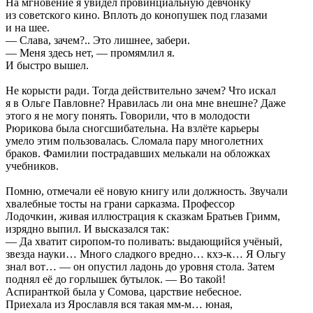
На мгновение я увидел провинциальную девчонку
из советского кино. Вплоть до конопушек под глазами
и на шее.
— Слава, зачем?.. Это лишнее, забери.
— Меня здесь нет, — промямлил я.
И быстро вышел.
Не корысти ради. Тогда действительно зачем? Что искал
я в Ольге Павловне? Нравилась ли она мне внешне? Даже
этого я не могу понять. Говорили, что в молодости
Рюрикова была сногсшибательна. На взлёте карьеры
умело этим пользовалась. Сломала пару многолетних
браков. Фамилии пострадавших мелькали на обложках
учебников.
Помню, отмечали её новую книгу или должность. Звучали
хвалебные тосты на грани сарказма. Профессор
Лодочкин, живая иллюстрация к сказкам Братьев Гримм,
изрядно выпил. И высказался так:
— Да хватит сиропом-то поливать: выдающийся учёный,
звезда науки… Много сладкого вредно… кхэ-к… Я Ольгу
знал вот… — он опустил ладонь до уровня стола. Затем
поднял её до горлышек бутылок. — Во такой!
Аспиранткой была у Сомова, царствие небесное.
Приехала из Ярославля вся такая мм-м… юная,