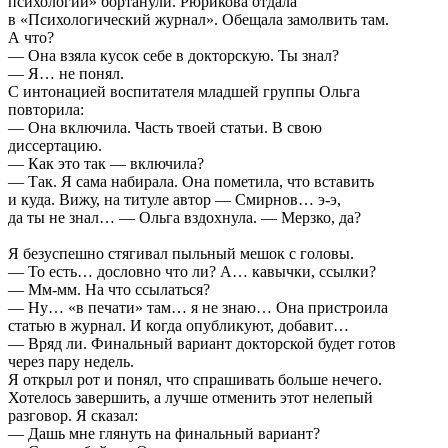
психологии» бортанули. Рюрикова отдала
в «Психологический журнал». Обещала замолвить там.
А что?
— Она взяла кусок себе в докторскую. Ты знал?
— Я… не понял.
С интонацией воспитателя младшей группы Ольга
повторила:
— Она включила. Часть твоей статьи. В свою
диссертацию.
— Как это так — включила?
— Так. Я сама набирала. Она пометила, что вставить
и куда. Вижу, на титуле автор — Смирнов… э-э,
да ты не знал… — Ольга вздохнула. — Мерзко, да?
Я безуспешно стягивал пыльный мешок с головы.
— То есть… дословно что ли? А… кавычки, ссылки?
— Мм-мм. На что ссылаться?
— Ну… «в печати» там… я не знаю… Она пристроила
статью в журнал. И когда опубликуют, добавит…
— Вряд ли. Финальный вариант докторской будет готов
через пару недель.
Я открыл рот и понял, что спрашивать больше нечего.
Хотелось завершить, а лучше отменить этот нелепый
разговор. Я сказал:
— Дашь мне глянуть на финальный вариант?