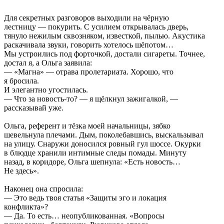
Для секретных разговоров выходили на чёрную
лестницу — покурить. С усилием открывалась дверь,
тянуло нежилым сквозняком, известкой, пылью. Акустика
раскачивала звуки, говорить хотелось шёпотом…
Мы устроились под форточкой, достали сигареты. Точнее,
достал я, а Ольга заявила:
— «Магна» — отрава пролетариата. Хорошо, что
я бросила.
И элегантно угостилась.
— Что за новость-то? — я щёлкнул зажигалкой, —
рассказывай уже.
Ольга, референт и тёзка моей начальницы, зябко
шевельнула плечами. Дым, поколебавшись, выскальзывал
на улицу. Снаружи доносился ровный гул шоссе. Окурки
в блюдце хранили интимные следы помады. Минуту
назад, в коридоре, Ольга шепнула: «Есть новость…
Не здесь».
Наконец она спросила:
— Это ведь твоя статья «Защиты эго и локация
конфликта»?
— Да. То есть… неопубликованная. «Вопросы