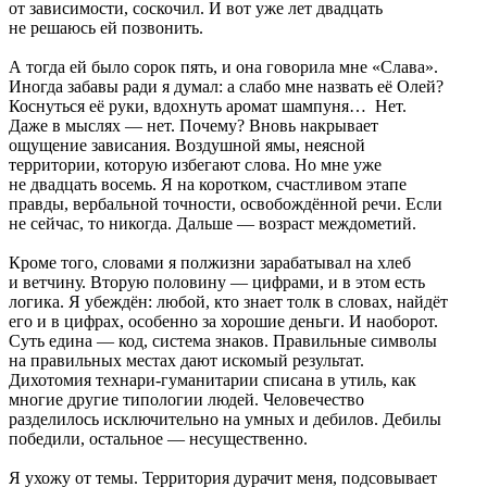
от зависимости, соскочил. И вот уже лет двадцать
не решаюсь ей позвонить.
А тогда ей было сорок пять, и она говорила мне «Слава».
Иногда забавы ради я думал: а слабо мне назвать её Олей?
Коснуться её руки, вдохнуть аромат шампуня… Нет.
Даже в мыслях — нет. Почему? Вновь накрывает
ощущение зависания. Воздушной ямы, неясной
территории, которую избегают слова. Но мне уже
не двадцать восемь. Я на коротком, счастливом этапе
правды, вербальной точности, освобождённой речи. Если
не сейчас, то никогда. Дальше — возраст междометий.
Кроме того, словами я полжизни зарабатывал на хлеб
и ветчину. Вторую половину — цифрами, и в этом есть
логика. Я убеждён: любой, кто знает толк в словах, найдёт
его и в цифрах, особенно за хорошие деньги. И наоборот.
Суть едина — код, система знаков. Правильные символы
на правильных местах дают искомый результат.
Дихотомия технари-гуманитарии списана в утиль, как
многие другие типологии людей. Человечество
разделилось исключительно на умных и дебилов. Дебилы
победили, остальное — несущественно.
Я ухожу от темы. Территория дурачит меня, подсовывает