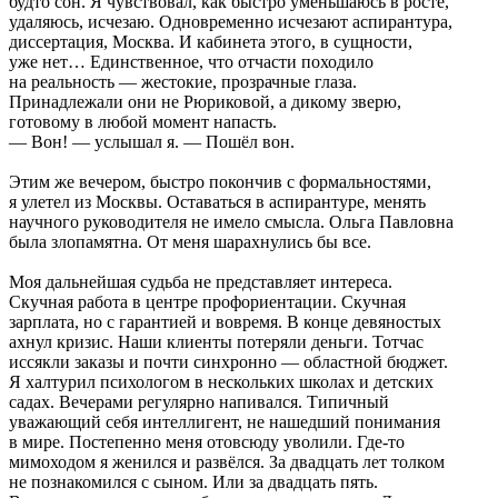
будто сон. Я чувствовал, как быстро уменьшаюсь в росте,
удаляюсь, исчезаю. Одновременно исчезают аспирантура,
диссертация, Москва. И кабинета этого, в сущности,
уже нет… Единственное, что отчасти походило
на реальность — жестокие, прозрачные глаза.
Принадлежали они не Рюриковой, а дикому зверю,
готовому в любой момент напасть.
— Вон! — услышал я. — Пошёл вон.
Этим же вечером, быстро покончив с формальностями,
я улетел из Москвы. Оставаться в аспирантуре, менять
научного руководителя не имело смысла. Ольга Павловна
была злопамятна. От меня шарахнулись бы все.
Моя дальнейшая судьба не представляет интереса.
Скучная работа в центре профориентации. Скучная
зарплата, но с гарантией и вовремя. В конце девяностых
ахнул кризис. Наши клиенты потеряли деньги. Тотчас
иссякли заказы и почти синхронно — областной бюджет.
Я халтурил психологом в нескольких школах и детских
садах. Вечерами регулярно напивался. Типичный
уважающий себя интеллигент, не нашедший понимания
в мире. Постепенно меня отовсюду уволили. Где-то
мимоходом я женился и развёлся. За двадцать лет толком
не познакомился с сыном. Или за двадцать пять.