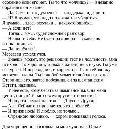
особенно если его нет. Ты-то что молчишь? — внезапно
обратился он ко мне.
— Да. Сам-то что думаешь? — поддержал идеалист.
— Я? Я думаю, что надо подождать и убедиться.
Я думаю… здесь все-таки… какая-то ошибка.
— А если нет?
— Тогда… мм… будет сложный разговор.
— Не льсти себе. Не будет разговора — схаваешь
и поклонишься.
— Да пошёл ты!..
Мерзавец усмехнулся.
— Знаешь, может, это решающий тест на лояльность. Она
психолог-то хороший, только в жизни, не в науке. Ты уже
её курьер. И переводчик, и корректор. Ты по её звонку
меняешь планы. Ты в любой момент свободен для неё.
Стерпишь это, завтра побежишь ей за шампанским.
Кстати, наливай.
— У неё есть, кому бегать за шампанским. Она меня
ценит, понял? У нас совсем другие отношения!
— Я опустил кулак на стол. — Другие. Другие.
— Ага. Сейчас он признается, что любит её.
— И признаюсь! И люблю, но только…
— Странною любовью, — хором подсказали голоса.
Для упрощенного взгляда на мои чувства к Ольге