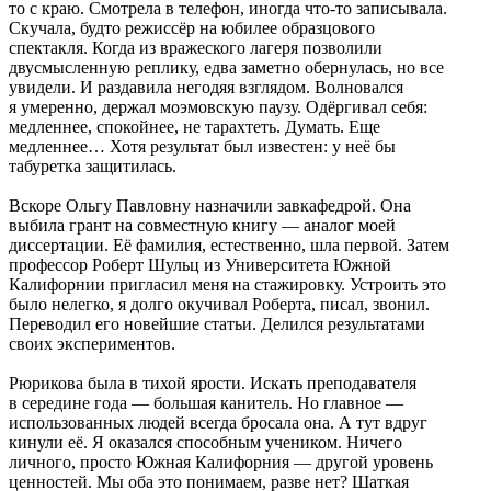
то с краю. Смотрела в телефон, иногда что-то записывала.
Скучала, будто режиссёр на юбилее образцового
спектакля. Когда из вражеского лагеря позволили
двусмысленную реплику, едва заметно обернулась, но все
увидели. И раздавила негодяя взглядом. Волновался
я умеренно, держал моэмовскую паузу. Одёргивал себя:
медленнее, спокойнее, не тарахтеть. Думать. Еще
медленнее… Хотя результат был известен: у неё бы
табуретка защитилась.
Вскоре Ольгу Павловну назначили завкафедрой. Она
выбила грант на совместную книгу — аналог моей
диссертации. Её фамилия, естественно, шла первой. Затем
профессор Роберт Шульц из Университета Южной
Калифорнии пригласил меня на стажировку. Устроить это
было нелегко, я долго окучивал Роберта, писал, звонил.
Переводил его новейшие статьи. Делился результатами
своих экспериментов.
Рюрикова была в тихой ярости. Искать преподавателя
в середине года — большая канитель. Но главное —
использованных людей всегда бросала она. А тут вдруг
кинули её. Я оказался способным учеником. Ничего
личного, просто Южная Калифорния — другой уровень
ценностей. Мы оба это понимаем, разве нет? Шаткая