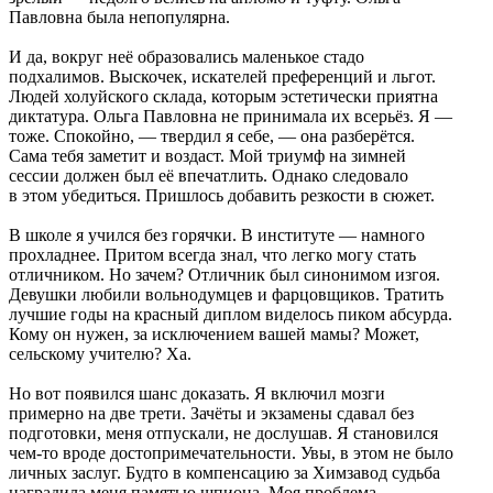
Павловна была непопулярна.
И да, вокруг неё образовались маленькое стадо
подхалимов. Выскочек, искателей преференций и льгот.
Людей холуйского склада, которым эстетически приятна
диктатура. Ольга Павловна не принимала их всерьёз. Я —
тоже. Спокойно, — твердил я себе, — она разберётся.
Сама тебя заметит и воздаст. Мой триумф на зимней
сессии должен был её впечатлить. Однако следовало
в этом убедиться. Пришлось добавить резкости в сюжет.
В школе я учился без горячки. В институте — намного
прохладнее. Притом всегда знал, что легко могу стать
отличником. Но зачем? Отличник был синонимом изгоя.
Девушки любили вольнодумцев и фарцовщиков. Тратить
лучшие годы на красный диплом виделось пиком абсурда.
Кому он нужен, за исключением вашей мамы? Может,
сельскому учителю? Ха.
Но вот появился шанс доказать. Я включил мозги
примерно на две трети. Зачёты и экзамены сдавал без
подготовки, меня отпускали, не дослушав. Я становился
чем-то вроде достопримечательности. Увы, в этом не было
личных заслуг. Будто в компенсацию за Химзавод судьба
наградила меня памятью шпиона. Моя проблема —