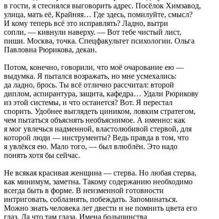
в гости, я стеснялся выговорить адрес. Посёлок Химзавод,
улица, мать её, Крайняя… Где здесь, помилуйте, смысл?
И кому теперь всё это исправлять? Ладно, вытри
сопли, — кивнули наверху. — Вот тебе чистый лист,
пиши. Москва, точка. Спецфакультет психологии. Ольга
Павловна Рюрикова, декан.
Потом, конечно, говорили, что моё очарование ею —
выдумка. Я пытался возражать, но мне усмехались:
да ладно, брось. Ты всё отлично рассчитал: второй
диплом, аспирантура, защита, кафедра… Удали Рюрикову
из этой системы, и что останется? Вот. Я перестал
спорить. Удобнее выглядеть циником, ловким стратегом,
чем пытаться объяснять необъяснимое. А именно: как
я мог увлечься надменной, властолюбивой стервой, для
которой люди — инструменты? Ведь правда в том, что
я увлёкся ею. Мало того, — был влюблён. Это надо
понять хотя бы сейчас.
Не всякая красивая женщина — стерва. Но любая стерва,
как минимум, заметна. Такому содержанию необходимо
всегда быть в форме. В неизменной готовности
интриговать, соблазнять, побеждать. Запоминаться.
Можно знать человека лет двести и не помнить цвета его
глаз. Да что там глаза. Имена большинства