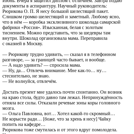
Июнь. Вчера я защитил диплом с отличием. Завтра подаю
документы в аспирантуру. Научный руководитель:
Рюрикова О. П. Я несу большой шелестящий пакет.
Слишком громко шелестящий и заметный. Любому ясно,
что в нём — коробка эксклюзивного шоколада самарской
фабрики «Россия». Изысканная, белая с золотым
тиснением. Можно представить, что за шедевры там
внутри. Шоколад организовала мама. Переправила
с оказией в Москву.
— Рюрикову трудно удивить, — сказал я в телефонном
разговоре, — за границей часто бывает, и вообще.
— А надо удивить? — спросила мама.
— Ну, да… Отвлечь внимание. Мне как-то… ну…
стеснительно, не знаю.
— Не волнуйся, отвлечём.
Достать презент мне удалось почти спонтанно. Он возник
на краю стола, будто давно там лежал. Непринуждённость
отняла все силы. Отказали речевые зоны коры головного
мозга.
— Ольга Павловна, вот… Хотел какой-то скромный…
Не корысти ради… [боже, что за хрень я несу] Чайку
попить на кафедре…
Рюрикова тоже смутилась и от этого вдруг помолодела.