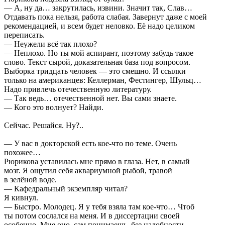
— А, ну да… закрутилась, извини. Значит так, Слав…
Отдавать пока нельзя, работа слабая. Завернут даже с моей
рекомендацией, и всем будет неловко. Её надо целиком
переписать.
— Неужели всё так плохо?
— Неплохо. Но ты мой аспирант, поэтому забудь такое
слово. Текст сырой, доказательная база под вопросом.
Выборка тридцать человек — это смешно. И ссылки
только на американцев: Келлерман, Фестингер, Шульц…
Надо привлечь отечественную литературу.
— Так ведь… отечественной нет. Вы сами знаете.
— Кого это волнует? Найди.
Сейчас. Решайся. Ну?..
— У вас в докторской есть кое-что по теме. Очень
похожее…
Рюрикова уставилась мне прямо в глаза. Нет, в самый
мозг. Я ощутил себя аквариумной рыбой, травой
в зелёной воде.
— Кафедральный экземпляр читал?
Я кивнул.
— Быстро. Молодец. Я у тебя взяла там кое-что… Чтоб
ты потом сослался на меня. И в диссертации своей
особенно. Мне оно, сам понимаешь, без надобности.