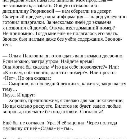
не запомнить, а забыть. Общую психологию —
дисциплину Рюриковой — нам сберегли на десерт.
Скверный предмет, одна информация — народ увлеченно
готовил шпаргалки. За несколько дней до экзамена
я позвонил ей домой. Откуда взял домашний номер?
Не припомню. Тогда мне еще не полагалось его знать.
Звонок был наглым даже без учёта содержания. Звонок-
тест.
— Ольга Павловна, я готов сдать ваш экзамен досрочно.
Если можно, завтра утром. Найдёте время?
Она могла бы сказать: «Что вы себе позволяете?» Или:
«Кто вам, собственно, дал этот номер?». Или просто:
«Нет». Но она сказала:
— Смирнов, на последней лекции я, кажется, закрыла эту
тему…
Пауза. И вдруг:
— Хорошо, предположим, я сделаю для вас исключение.
Но вы сильно рискуете. Билетов не будет, задаю любые
вопросы, отвечаете без подготовки. Согласны?
Ещё бы не согласен. Ура. Я её зацепил. Через полгода
я услышу от неё «Слава» и «ты».