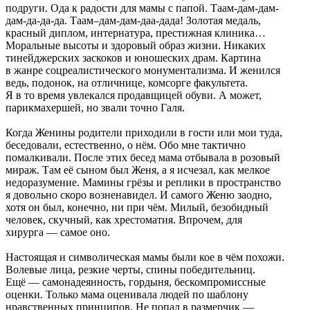
подруги. Ода к радости для мамы с папой. Таам-дам-дам-
дам-да-да-да. Таам–дам-дам-даа-дада! Золотая медаль,
красный диплом, интернатура, престижная клиника…
Моральные высоты и здоровый образ жизни. Никаких
тинейджерских заскоков и юношеских драм. Картина
в жанре соцреалистического монументализма. И женился
ведь, подонок, на отличнице, комсорге факультета.
Я в то время увлекался продавщицей обуви. А может,
парикмахершей, но звали точно Галя.
Когда Женины родители приходили в гости или мои туда,
беседовали, естественно, о нём. Обо мне тактично
помалкивали. После этих бесед мама отбывала в розовый
мираж. Там её сыном был Женя, а я исчезал, как мелкое
недоразумение. Мамины грёзы и реплики в пространство
я довольно скоро возненавидел. И самого Женю заодно,
хотя он был, конечно, ни при чём. Милый, безобидный
человек, скучный, как хрестоматия. Впрочем, для
хирурга — самое оно.
Настоящая и символическая мамы были кое в чём похожи.
Волевые лица, резкие черты, спины победительниц.
Ещё — самонадеянность, гордыня, бескомпромиссные
оценки. Только мама оценивала людей по шаблону
нравственных принципов. Не попал в размерчик —