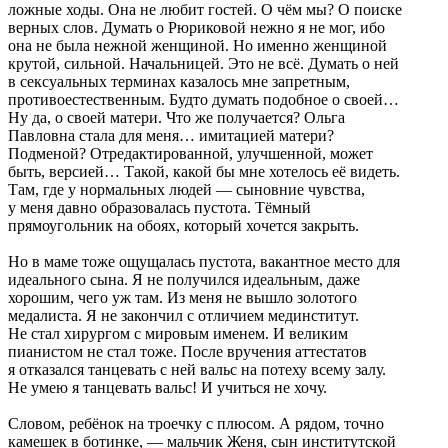
ложные ходы. Она не любит гостей. О чём мы? О поиске
верных слов. Думать о Рюриковой нежно я не мог, ибо
она не была нежной женщиной. Но именно женщиной
крутой, сильной. Начальницей. Это не всё. Думать о ней
в сексуальных терминах казалось мне запретным,
противоестественным. Будто думать подобное о своей…
Ну да, о своей матери. Что же получается? Ольга
Павловна стала для меня… имитацией матери?
Подменой? Отредактированной, улучшенной, может
быть, версией… Такой, какой бы мне хотелось её видеть.
Там, где у нормальных людей — сыновние чувства,
у меня давно образовалась пустота. Тёмный
прямоугольник на обоях, который хочется закрыть.
Но в маме тоже ощущалась пустота, вакантное место для
идеального сына. Я не получился идеальным, даже
хорошим, чего уж там. Из меня не вышло золотого
медалиста. Я не закончил с отличием мединститут.
Не стал хирургом с мировым именем. И великим
пианистом не стал тоже. После вручения аттестатов
я отказался танцевать с ней вальс на потеху всему залу.
Не умею я танцевать вальс! И учиться не хочу.
Словом, ребёнок на троечку с плюсом. А рядом, точно
камешек в ботинке, — мальчик Женя, сын институтской