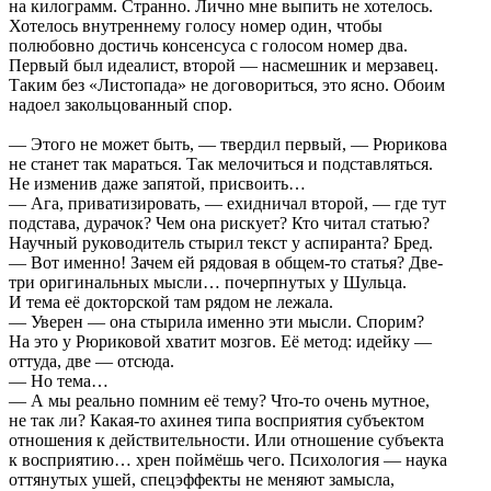
на килограмм. Странно. Лично мне выпить не хотелось.
Хотелось внутреннему голосу номер один, чтобы
полюбовно достичь консенсуса с голосом номер два.
Первый был идеалист, второй — насмешник и мерзавец.
Таким без «Листопада» не договориться, это ясно. Обоим
надоел закольцованный спор.
— Этого не может быть, — твердил первый, — Рюрикова
не станет так мараться. Так мелочиться и подставляться.
Не изменив даже запятой, присвоить…
— Ага, приватизировать, — ехидничал второй, — где тут
подстава, дурачок? Чем она рискует? Кто читал статью?
Научный руководитель стырил текст у аспиранта? Бред.
— Вот именно! Зачем ей рядовая в общем-то статья? Две-
три оригинальных мысли… почерпнутых у Шульца.
И тема её докторской там рядом не лежала.
— Уверен — она стырила именно эти мысли. Спорим?
На это у Рюриковой хватит мозгов. Её метод: идейку —
оттуда, две — отсюда.
— Но тема…
— А мы реально помним её тему? Что-то очень мутное,
не так ли? Какая-то ахинея типа восприятия субъектом
отношения к действительности. Или отношение субъекта
к восприятию… хрен поймёшь чего. Психология — наука
оттянутых ушей, спецэффекты не меняют замысла,