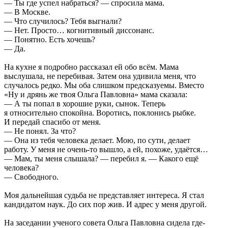
— Ты где успел набраться? — спросила мама.
— В Москве.
— Что случилось? Тебя выгнали?
— Нет. Просто… когнитивный диссонанс.
— Понятно. Есть хочешь?
— Да.
На кухне я подробно рассказал ей обо всём. Мама
выслушала, не перебивая. Затем она удивила меня, что
случалось редко. Мы оба слишком предсказуемы. Вместо
«Ну и дрянь же твоя Ольга Павловна» мама сказала:
— А ты попал в хорошие руки, сынок. Теперь
я относительно спокойна. Воротись, поклонись рыбке.
И передай спасибо от меня.
— Не понял. За что?
— Она из тебя человека делает. Мою, по сути, делает
работу. У меня не очень-то вышло, а ей, похоже, удаётся…
— Мам, ты меня слышала? — перебил я. — Какого ещё
человека?
— Свободного.
Моя дальнейшая судьба не представляет интереса. Я стал
кандидатом наук. До сих пор жив. И адрес у меня другой.
На заседании ученого совета Ольга Павловна сидела где-