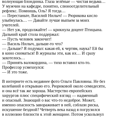
волнующая блондинка. Глаза зелёные — чистая ведьма…
У мужчин на кафедре, понятно, слюноотделительный
рефлекс. Помнишь, Оль? Я тогда…
— Перестаньте, Василий Нилыч! — Рюрикова кисло
улыбнулась… — Давайте лучше выпьем за моих
учителей.
— Нет уж, продолжайте! — крикнула доцент Птицына.
Дальний край стола поддержал:
— Пусть человек закончит!
— Василь Нилыч, дальше-то что?
— Дальше? Я подумал: какая ей, к чертям, наука? Ей бы
в кино сниматься! В журналы эти, как их… И сразу
захотелось…
— Принять валокордина, — тихо вставил кто-то.
Профессор усмехнулся:
— И это тоже.
В интернете есть недавнее фото Ольги Павловны. Не без
колебаний я открываю его. Рюриковой около семидесяти,
и она всё так же хороша. Мастерство европейских
хирургов плюс специфический взгляд — надменный
и опасный. Знающий о вас что-то недоброе. Может,
именно опасность завораживает в ней, соблазн риска,
искушение бездной? Четверть века назад я погрузился
в иллюзию близости к этой женщине. Потом ускользнул