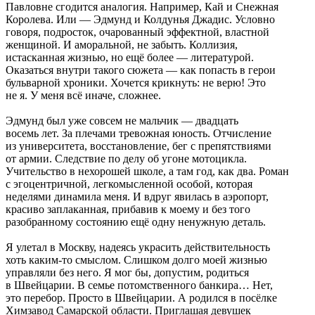
Павловне сгодится аналогия. Например, Кай и Снежная
Королева. Или — Эдмунд и Колдунья Джадис. Условно
говоря, подросток, очарованный эффектной, властной
женщиной. И аморальной, не забыть. Коллизия,
истасканная жизнью, но ещё более — литературой.
Оказаться внутри такого сюжета — как попасть в герои
бульварной хроники. Хочется крикнуть: не верю! Это
не я. У меня всё иначе, сложнее.
Эдмунд был уже совсем не мальчик — двадцать
восемь лет. За плечами тревожная юность. Отчисление
из университета, восстановление, бег с препятствиями
от армии. Следствие по делу об угоне мотоцикла.
Учительство в нехорошей школе, а там год, как два. Роман
с эгоцентричной, легкомысленной особой, которая
неделями динамила меня. И вдруг явилась в аэропорт,
красиво заплаканная, прибавив к моему и без того
разобранному состоянию ещё одну ненужную деталь.
Я улетал в Москву, надеясь украсить действительность
хоть каким-то смыслом. Слишком долго моей жизнью
управляли без него. Я мог бы, допустим, родиться
в Швейцарии. В семье потомственного банкира… Нет,
это перебор. Просто в Швейцарии. А родился в посёлке
Химзавод Самарской области. Приглашая девушек