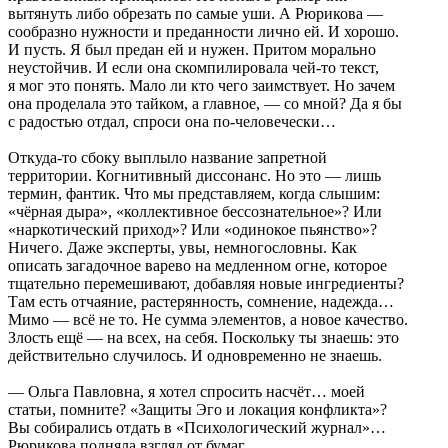
вытянуть либо обрезать по самые уши. А Рюрикова —
сообразно нужности и преданности лично ей. И хорошо.
И пусть. Я был предан ей и нужен. Притом морально
неустойчив. И если она скомпилировала чей-то текст,
я мог это понять. Мало ли кто чего заимствует. Но зачем
она проделала это тайком, а главное, — со мной? Да я бы
с радостью отдал, спроси она по-человечески…
Откуда-то сбоку выплыло название запретной
территории. Когнитивный диссонанс. Но это — лишь
термин, фантик. Что мы представляем, когда слышим:
«чёрная дыра», «коллективное бессознательное»? Или
«наркотический приход»? Или «одинокое пьянство»?
Ничего. Даже эксперты, увы, немногословны. Как
описать загадочное варево на медленном огне, которое
тщательно перемешивают, добавляя новые ингредиенты?
Там есть отчаяние, растерянность, сомнение, надежда…
Мимо — всё не то. Не сумма элементов, а новое качество.
Злость ещё — на всех, на себя. Поскольку ты знаешь: это
действительно случилось. И одновременно не знаешь.
— Ольга Павловна, я хотел спросить насчёт… моей
статьи, помните? «Защиты Эго и локация конфликта»?
Вы собирались отдать в «Психологический журнал»…
Рюрикова подняла взгляд от бумаг.