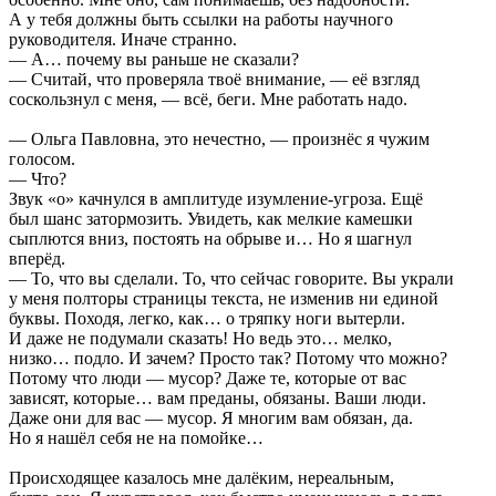
А у тебя должны быть ссылки на работы научного
руководителя. Иначе странно.
— А… почему вы раньше не сказали?
— Считай, что проверяла твоё внимание, — её взгляд
соскользнул с меня, — всё, беги. Мне работать надо.
— Ольга Павловна, это нечестно, — произнёс я чужим
голосом.
— Что?
Звук «о» качнулся в амплитуде изумление-угроза. Ещё
был шанс затормозить. Увидеть, как мелкие камешки
сыплются вниз, постоять на обрыве и… Но я шагнул
вперёд.
— То, что вы сделали. То, что сейчас говорите. Вы украли
у меня полторы страницы текста, не изменив ни единой
буквы. Походя, легко, как… о тряпку ноги вытерли.
И даже не подумали сказать! Но ведь это… мелко,
низко… подло. И зачем? Просто так? Потому что можно?
Потому что люди — мусор? Даже те, которые от вас
зависят, которые… вам преданы, обязаны. Ваши люди.
Даже они для вас — мусор. Я многим вам обязан, да.
Но я нашёл себя не на помойке…
Происходящее казалось мне далёким, нереальным,