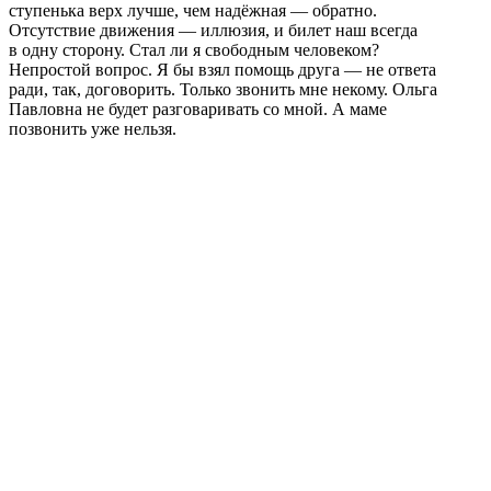
ступенька верх лучше, чем надёжная — обратно.
Отсутствие движения — иллюзия, и билет наш всегда
в одну сторону. Стал ли я свободным человеком?
Непростой вопрос. Я бы взял помощь друга — не ответа
ради, так, договорить. Только звонить мне некому. Ольга
Павловна не будет разговаривать со мной. А маме
позвонить уже нельзя.
_________________________________________
Об авторе:
МАКС НЕВОЛОШИН
Прозаик. Автор двух сборников рассказов — «Шла шаша
по соше» (2015) и «Срез» (2018). Первая книга попала
в лонг-лист премии «НОС». Лауреат нескольких
литературных конкурсов. Рассказы публиковались
в изданиях России, Австралии, Новой Зеландии, США,
Канады, Украины, Бельгии и Германии. Работал учителем
средней школы. После защиты кандидатской диссертации