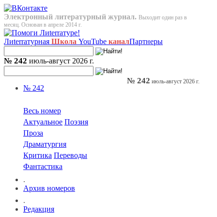
Электронный литературный журнал.
Выходит один раз в
месяц. Основан в апреле 2014 г.
Лиterraтурная
Школа
YouTube
канал
Партнеры
№ 242
июль-август 2026 г.
№ 242
июль-август 2026 г.
№ 242
Весь номер
Актуальное
Поэзия
Проза
Драматургия
Критика
Переводы
Фантастика
.
Архив номеров
.
Редакция