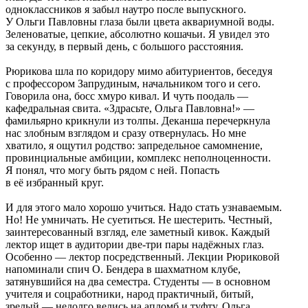
одноклассников я забыл наутро после выпускного.
У Ольги Павловны глаза были цвета аквариумной воды.
Зеленоватые, цепкие, абсолютно кошачьи. Я увидел это
за секунду, в первый день, с большого расстояния.
Рюрикова шла по коридору мимо абитуриентов, беседуя
с профессором Запрудиным, начальником того и сего.
Говорила она, босс хмуро кивал. И чуть поодаль —
кафедральная свита. «Здрасьте, Ольга Павловна!» —
фамильярно крикнули из толпы. Деканша перечеркнула
нас злобным взглядом и сразу отвернулась. Но мне
хватило, я ощутил родство: запредельное самомнение,
провинциальные амбиции, комплекс неполноценности.
Я понял, что могу быть рядом с ней. Попасть
в её избранный круг.
И для этого мало хорошо учиться. Надо стать узнаваемым.
Но! Не умничать. Не суетиться. Не шестерить. Честный,
заинтересованный взгляд, еле заметный кивок. Каждый
лектор ищет в аудитории две-три пары надёжных глаз.
Особенно — лектор посредственный. Лекции Рюриковой
напоминали спич О. Бендера в шахматном клубе,
затянувшийся на два семестра. Студенты — в основном
учителя и соцработники, народ практичный, битый,
зрелый — недолго велись на апломб и туфту. Ольга