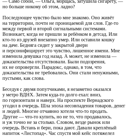
— Само собой, — Ольга, морщась, затушила сигарету, —
но больше никому об этом, ладно?
Последующее чувство было мне знакомо. Оно живёт
на территории, почти не проницаемой для слов. Где-то
между первой и второй сигнальными системами.
Возникает, когда не пришли за ребёнком в детсад. Или
кто-то из друзей внезапно умер. Или оставили кошку
на даче. Бедняга сидит у закрытой двери
и персонифицирует это чувство, лишенное имени. Мне
изменила девушка год назад. А может, не изменила —
доказательства отсутствовали. Были подозрения,
их не опровергли. Парадокс, однако, в том, что
доказательства не требовались. Они стали ненужными,
пустыми, как слова.
Беседуя с двумя попутчиками, я незаметно оказался
у метро ВДНХ. Затем куда-то долго ехал: вниз,
по горизонтали и наверх. На проспекте Вернадского
угодил в очередь. Шла эпоха несовпадения товаров, денег
и людей. Многие отчаянно хотели что-то продать.
Другие — что-то купить, но не то, что продавалось,
и уж точно не за столько. Словом, везде рынок или
очередь. Встань и бери, пока дают. Давали креплёный
напиток «Листопад». Час спустя мой кейс потяжелел