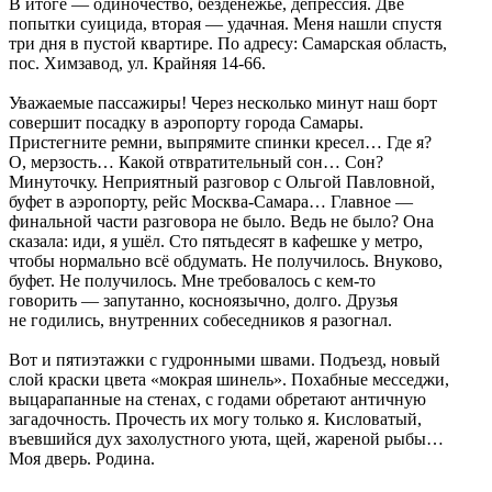
В итоге — одиночество, безденежье, депрессия. Две
попытки суицида, вторая — удачная. Меня нашли спустя
три дня в пустой квартире. По адресу: Самарская область,
пос. Химзавод, ул. Крайняя 14-66.
Уважаемые пассажиры! Через несколько минут наш борт
совершит посадку в аэропорту города Самары.
Пристегните ремни, выпрямите спинки кресел… Где я?
О, мерзость… Какой отвратительный сон… Сон?
Минуточку. Неприятный разговор с Ольгой Павловной,
буфет в аэропорту, рейс Москва-Самара… Главное —
финальной части разговора не было. Ведь не было? Она
сказала: иди, я ушёл. Сто пятьдесят в кафешке у метро,
чтобы нормально всё обдумать. Не получилось. Внуково,
буфет. Не получилось. Мне требовалось с кем-то
говорить — запутанно, косноязычно, долго. Друзья
не годились, внутренних собеседников я разогнал.
Вот и пятиэтажки с гудронными швами. Подъезд, новый
слой краски цвета «мокрая шинель». Похабные месседжи,
выцарапанные на стенах, с годами обретают античную
загадочность. Прочесть их могу только я. Кисловатый,
въевшийся дух захолустного уюта, щей, жареной рыбы…
Моя дверь. Родина.