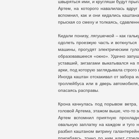
швыряться ими, и кругляши будут прыга
Артем, на которого навалилась вдруг
вспомнил, как и они кидались каштана
прыская со смеху и толкаясь, сдавлен
Кидали понизу, лягушечкой – как галь
одолеть проезжую часть и воткнуться
машины, прогудят электрическим гуло
образовавшееся «окно». Удачно запущ
уставший, зигзагами выкатывался на
арки, под которую заглядывала строго
Иногда каштан отскакивал от забора и
троллейбуса или в дверь автомобиля,
опасаясь расправы.
Крона качнулась под порывом ветра,
головой Артема, этажом выше, что-то з
Артем вспомнил приятную прохладн
овальную заплатку на каждом и туго 
разбил каштаном витрину галантерейн
пригибаясь, точно по ним идет стрел