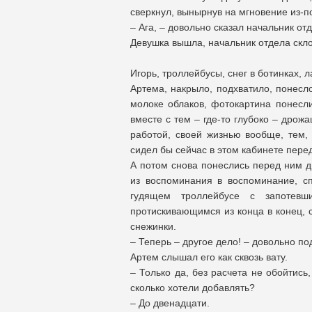
сверкнул, вынырнув на мгновение из-по
– Ага, – довольно сказал начальник от
Девушка вышла, начальник отдела скло
Игорь, троллейбусы, снег в ботинках,
Артема, накрыло, подхватило, понесло
молоке облаков, фотокартина понесли
вместе с тем – где-то глубоко – дрож
работой, своей жизнью вообще, тем,
сидел бы сейчас в этом кабинете перед 
А потом снова понеслись перед ним дв
из воспоминания в воспоминание, сп
гудящем троллейбусе с запотевш
протискивающимся из конца в конец, 
снежинки.
– Теперь – другое дело! – довольно по
Артем слышал его как сквозь вату.
– Только да, без расчета не обойтись
сколько хотели добавлять?
– До двенадцати.