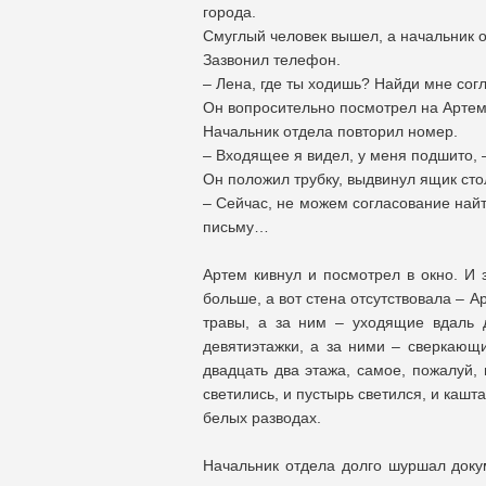
города.
Смуглый человек вышел, а начальник о
Зазвонил телефон.
– Лена, где ты ходишь? Найди мне со
Он вопросительно посмотрел на Артем
Начальник отдела повторил номер.
– Входящее я видел, у меня подшито, 
Он положил трубку, выдвинул ящик ст
– Сейчас, не можем согласование найт
письму…
Артем кивнул и посмотрел в окно. И 
больше, а вот стена отсутствовала – 
травы, а за ним – уходящие вдаль д
девятиэтажки, а за ними – сверкающи
двадцать два этажа, самое, пожалуй,
светились, и пустырь светился, и кашт
белых разводах.
Начальник отдела долго шуршал докум