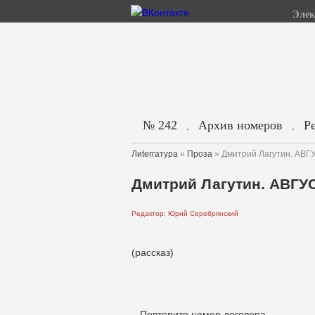
Элек
№ 242
Архив номеров
Р
.
.
Лиterraтура
»
Проза
» Дмитрий Лагутин. А
Дмитрий Лагутин. АВГ
Редактор: Юрий Серебрянский
(рассказ)
– Повторите номер договора.