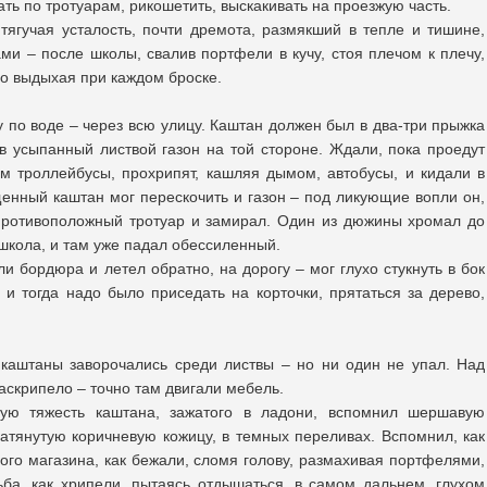
ть по тротуарам, рикошетить, выскакивать на проезжую часть.
 тягучая усталость, почти дремота, размякший в тепле и тишине,
ми – после школы, свалив портфели в кучу, стоя плечом к плечу,
но выдыхая при каждом броске.
ку по воде – через всю улицу. Каштан должен был в два-три прыжка
 в усыпанный листвой газон на той стороне. Ждали, пока проедут
м троллейбусы, прохрипят, кашляя дымом, автобусы, и кидали в
енный каштан мог перескочить и газон – под ликующие вопли он,
 противоположный тротуар и замирал. Один из дюжины хромал до
 школа, и там уже падал обессиленный.
ли бордюра и летел обратно, на дорогу – мог глухо стукнуть в бок
 и тогда надо было приседать на корточки, прятаться за дерево,
 каштаны заворочались среди листвы – но ни один не упал. Над
аскрипело – точно там двигали мебель.
ую тяжесть каштана, зажатого в ладони, вспомнил шершавую
натянутую коричневую кожицу, в темных переливах. Вспомнил, как
ого магазина, как бежали, сломя голову, размахивая портфелями,
ьба, как хрипели, пытаясь отдышаться, в самом дальнем, глухом