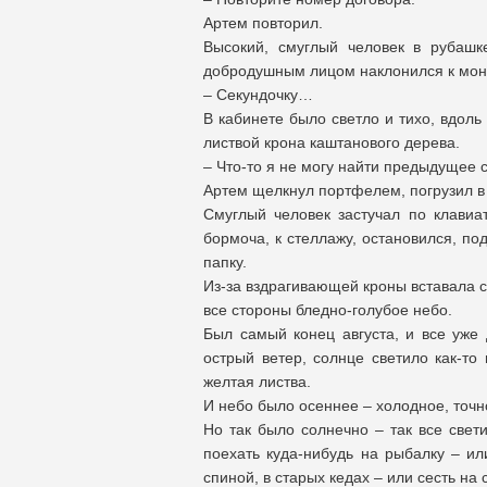
Артем повторил.
Высокий, смуглый человек в рубашк
добродушным лицом наклонился к мон
– Секундочку…
В кабинете было светло и тихо, вдоль
листвой крона каштанового дерева.
– Что-то я не могу найти предыдущее 
Артем щелкнул портфелем, погрузил в н
Смуглый человек застучал по клавиат
бормоча, к стеллажу, остановился, п
папку.
Из-за вздрагивающей кроны вставала с
все стороны бледно-голубое небо.
Был самый конец августа, и все уже 
острый ветер, солнце светило как-т
желтая листва.
И небо было осеннее – холодное, точн
Но так было солнечно – так все свети
поехать куда-нибудь на рыбалку – ил
спиной, в старых кедах – или сесть на 