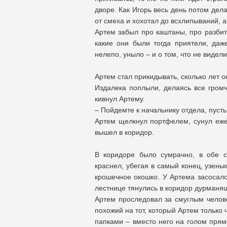
дворе. Как Игорь весь день потом дел
от смеха и хохотал до всхлипываний, 
Артем забыл про каштаны, про разбит
какие они были тогда приятели, даже
нелепо, уныло – и о том, что не видел
Артем стал прикидывать, сколько лет о
Издалека поплыли, делаясь все громч
кивнул Артему.
– Пойдемте к начальнику отдела, пусть
Артем щелкнул портфелем, сунул еже
вышел в коридор.
В коридоре было сумрачно, в обе с
краснел, убегая в самый конец, узеньк
крошечное окошко. У Артема засосало
лестнице тянулись в коридор дурманя
Артем проследовал за смуглым челове
похожий на тот, который Артем только ч
папками – вместо него на голом прям