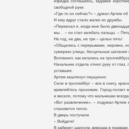
изредка соглашаясь, задавая коротки
свободной руки.
«Где-то он сейчас?» – думал Артем об
И ему вдруг стало жалко их дружбы.
«Переехал я, когда мне было двенадцат
мы… – он стал загибать пальцы. – Пять
Не год, не два, не три – целых пять!
«Общались с перерывами, неровно, но
сумерках улицы, бесцельные шатания п
Вспомнил, как катались на троллейбус
Начальник отдела отнял руку от глаз,
уставшие.
Артем кашлянул смущенно.
Сели в троллейбус – все в снегу, крас
кривляйтесь прохожим. Город ползет 
и весело, потому что мальчишки всегда
«Вот развлечение», – подумал Артем к
становится тепло.
В дверь постучали.
– Войдите!
В кабинет шагнула девушка в пиджаке,