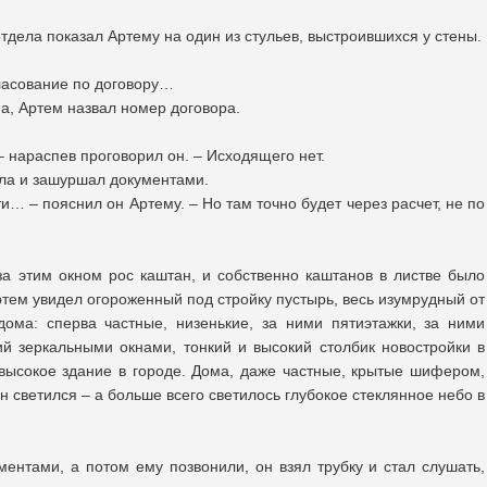
тдела показал Артему на один из стульев, выстроившихся у стены.
гласование по договору…
а, Артем назвал номер договора.
– нараспев проговорил он. – Исходящего нет.
ола и зашуршал документами.
и… – пояснил он Артему. – Но там точно будет через расчет, не по
за этим окном рос каштан, и собственно каштанов в листве было
Артем увидел огороженный под стройку пустырь, весь изумрудный от
ома: сперва частные, низенькие, за ними пятиэтажки, за ними
й зеркальными окнами, тонкий и высокий столбик новостройки в
 высокое здание в городе. Дома, даже частные, крытые шифером,
ан светился – а больше всего светилось глубокое стеклянное небо в
ентами, а потом ему позвонили, он взял трубку и стал слушать,