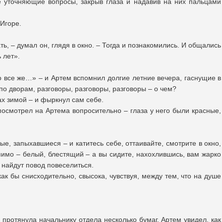
е уточняющие вопросы, закрыв глаза и надавив на них пальцами
 Игоре.
ь, – думал он, глядя в окно. – Тогда и познакомились. И общались
 лет».
 все же…» – и Артем вспомнил долгие летние вечера, гаснущие в
о дворам, разговоры, разговоры, разговоры – о чем?
ах зимой – и фыркнул сам себе.
 посмотрел на Артема вопросительно – глаза у него были красные,
ные, запыхавшиеся – и катитесь себе, оттаивайте, смотрите в окно,
мимо – белый, блестящий – а вы сидите, нахохлившись, вам жарко
 найдут повод повеселиться.
ак бы снисходительно, свысока, чувствуя, между тем, что на душе
 протянула начальнику отдела несколько бумаг. Артем увидел, как