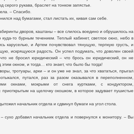
д серого рукава, браслет на тонком запястье.
дела. – Спасибо.
нился над бумагами, стал листать их, кивая сам себе.
 лабиринты дворов, каштаны – все слилось воедино и обрушилось на
 куда-то бурным течением. Теплый кабинет, светлое окно, небо в
сь каруселью, и Артем почувствовал тянущую, терпкую грусть, и
ащую, искрящуюся радость. Он успел подумать, что доволен своей
 что не бросил юридический – что брось он юридический, он не
этим окном, и тогда… кто знает, что было бы тогда!
оры, тротуары, арки – и он уже не знал, за что хвататься, прыгал
отыкался, путался, раз за разом оказывался в переполненном,
ими окнами, мокрыми от снега куртками, с кондуктором,
с приоткрытым на щелочку окошком, в которое задувает пушистые
дытожил начальник отдела и сдвинул бумаги на угол стола.
, – сухо добавил начальник отдела и повернулся к монитору. – Вы