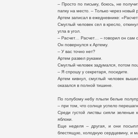
– Просто по письму, боюсь, не получи
папку на место. – Только через новый р
Артем записал в ежедневнике: «Расчет
Смуглый человек сел в кресло, откину
угла в угол.
– Расчет… Расчет… – говорил он сам се
Он повернулся к Артему.
– У вас точно нет?
Артем развел руками.
Смуглый человек задумался, потом пош
– Я спрошу у секретаря, посидите.
Артем кивнул, смуглый человек вышел
оказался в полной тишине.
По голубому небу плыли белые полупр
– при том, что солнце успело перешагн
Среди густой листвы сияли зеленые 
яблоки.
Еще неделя – другая, и они посыплю
блестящую, холодную сердцевину, и м