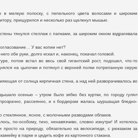
е в мелкую полоску, с пепельного цвета волосами и широким
итору, прищурился и несколько раз щелкнул мышью.
 стены тянулся стеллаж с папками, за широким окном вздрагивала
согласование… У вас копии нет?
его обе руки, долго искал и, наконец, покачал головой.
уре, потом встал во весь свой гигантский рост, подошел, что-то
однялся на цыпочки и потянул с верхней полки потрепанную серую
ияющая от солнца кирпичная стена, а над ней разворачивалось во
дышало осенью – утром было зябко без куртки, по городу гулял
о прозрачно, рассеянно, и к бордюрам жалась шуршащая бледно-
о стеклянное, ясное, с молочными разводами облаков.
лось, по-особому, тихо, ненавязчиво, словно изнутри! И хотелось
и просто на природу, обязательно на велосипеде, с рюкзаком за
скамейку в парке и цедить кофе из картонного стакана.