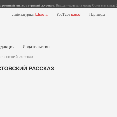
тронный литературный журнал.
Выходит один раз в месяц. Основан в апреле 2
Школа
канал
Лиterraтурная
YouTube
Партнеры
едакция
Издательство
.
ВГУСТОВСКИЙ РАССКАЗ
УСТОВСКИЙ РАССКАЗ