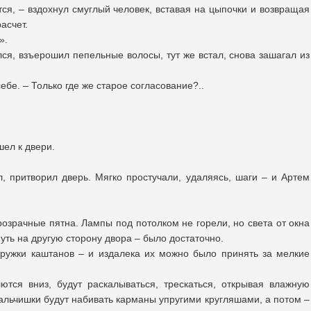
тся, – вздохнул смуглый человек, вставая на цыпочки и возвращая
асчет.
».
лся, взъерошил пепельные волосы, тут же встал, снова зашагал из
бе. – Только где же старое согласование?..
ел к двери.
, притворил дверь. Мягко простучали, удаляясь, шаги – и Артем
озрачные пятна. Лампы под потолком не горели, но света от окна
уть на другую сторону двора – было достаточно.
кружки каштанов – и издалека их можно было принять за мелкие
тся вниз, будут раскалываться, трескаться, открывая влажную
альчишки будут набивать карманы упругими кругляшами, а потом –