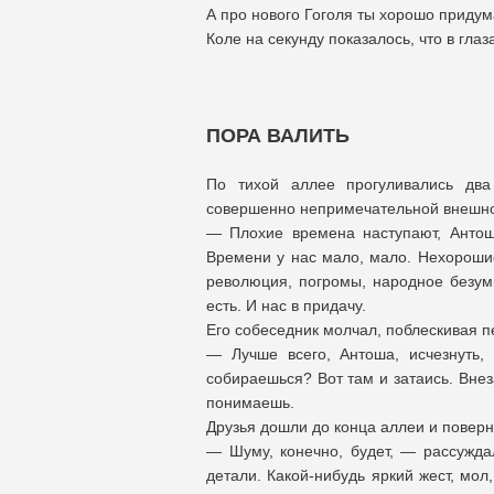
А про нового Гоголя ты хорошо придум
Коле на секунду показалось, что в гл
ПОРА ВАЛИТЬ
По тихой аллее прогуливались два
совершенно непримечательной внешнос
— Плохие времена наступают, Антош
Времени у нас мало, мало. Нехорошие
революция, погромы, народное безуми
есть. И нас в придачу.
Его собеседник молчал, поблескивая п
— Лучше всего, Антоша, исчезнуть,
собираешься? Вот там и затаись. Вне
понимаешь.
Друзья дошли до конца аллеи и поверн
— Шуму, конечно, будет, — рассужда
детали. Какой-нибудь яркий жест, мо