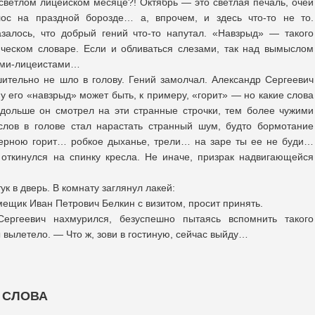
 светлом лицейском месяце?! Октябрь — это светлая печаль, очей
лос на праздной борозде… а, впрочем, и здесь что-то не то.
залось, что добрый гений что-то напутал. «Навзрыд» — такого
тическом словаре. Если и обливаться слезами, так над вымыслом
ями-лицеистами…
ительно не шло в голову. Гений замолчал. Александр Сергеевич
 его «навзрыд» может быть, к примеру, «горит» — но какие слова
дольше он смотрел на эти странные строчки, тем более чужими
слов в голове стал нарастать странный шум, будто бормотание
черною горит… робкое дыханье, трели… на заре ты ее не буди…
 откинулся на спинку кресла. Не иначе, призрак надвигающейся
ук в дверь. В комнату заглянул лакей:
ещик Иван Петрович Белкин с визитом, просит принять.
ргеевич нахмурился, безуспешно пытаясь вспомнить такого
ы вылетело. — Что ж, зови в гостиную, сейчас выйду…
 СЛОВА