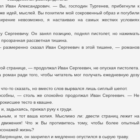
л Иван Александрович. — Вы, господин Тургенев, прибегнули к
же идей, мыслей. Вы похитили мой сокровенный образ и погубили
мирение невозможно, я настаиваю на самых жестких условиях
 Сергеевичу. Он занял позицию, поднял пистолет, но нажимать
 прозрачная рассветная тишина.
— размеренно сказал Иван Сергеевич в этой тишине, — романов
ой странице, — продолжал Иван Сергеевич, не опуская пистолета.
а роман ради того, чтобы читатель мог получать ежедневную дозу
что-то сказать, но вместо слов вырвался лишь сиплый шепот.
особны, — столь же спокойно продолжал Иван Сергеевич. — Не
прокисшее тесто в квашне.
, задыхаясь, прижал руку к груди.
ьным, и тот ваша копия. Мыслимо ли: двести страниц лежит на
го движения! Что ж Вы противитесь тому, чтобы более опытный
рсонажей жизнь?
агрянцем, он захрипел и медленно опустился в сырую траву.