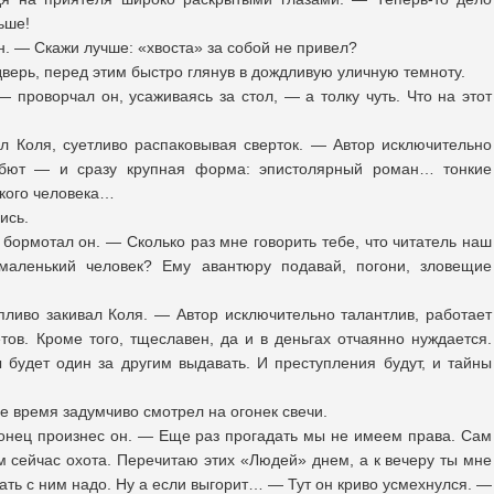
ьше!
. — Скажи лучше: «хвоста» за собой не привел?
дверь, перед этим быстро глянув в дождливую уличную темноту.
 — проворчал он, усаживаясь за стол, — а толку чуть. Что на этот
л Коля, суетливо распаковывая сверток. — Автор исключительно
ебют — и сразу крупная форма: эпистолярный роман… тонкие
кого человека…
ись.
бормотал он. — Сколько раз мне говорить тебе, что читатель наш
маленький человек? Ему авантюру подавай, погони, зловещие
пливо закивал Коля. — Автор исключительно талантлив, работает
тов. Кроме того, тщеславен, да и в деньгах отчаянно нуждается.
 будет один за другим выдавать. И преступления будут, и тайны
е время задумчиво смотрел на огонек свечи.
онец произнес он. — Еще раз прогадать мы не имеем права. Сам
м сейчас охота. Перечитаю этих «Людей» днем, а к вечеру ты мне
вать с ним надо. Ну а если выгорит… — Тут он криво усмехнулся. —