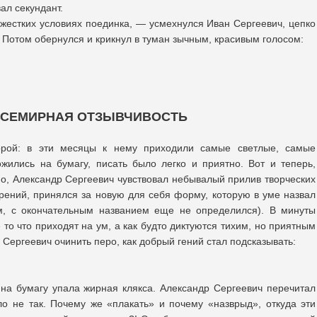
ал секундант.
 жестких условиях поединка, — усмехнулся Иван Сергеевич, цепко
 Потом обернулся и крикнул в туман зычным, красивым голосом:
 ВСЕМИРНАЯ ОТЗЫВЧИВОСТЬ
рой: в эти месяцы к нему приходили самые светлые, самые
жились на бумагу, писать было легко и приятно. Вот и теперь,
о, Александр Сергеевич чувствовал небывалый прилив творческих
орений, принялся за новую для себя форму, которую в уме назвал
м, с окончательным названием еще не определился). В минуты
е то что приходят на ум, а как будто диктуются тихим, но приятным
 Сергеевич очинить перо, как добрый гений стал подсказывать:
на бумагу упала жирная клякса. Александр Сергеевич перечитал
о не так. Почему же «плакать» и почему «назврыд», откуда эти