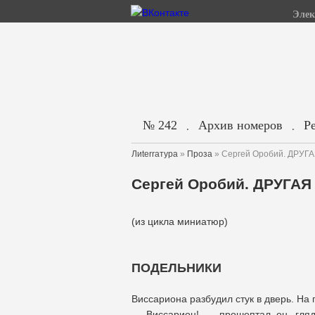
Элек
№ 242
Архив номеров
Р
.
.
Лиterraтура
»
Проза
» Сергей Оробий. ДР
Сергей Оробий. ДРУГ
(из цикла миниатюр)
ПОДЕЛЬНИКИ
Виссариона разбудил стук в дверь. На 
— Виссарион! — прошептал он, гляд