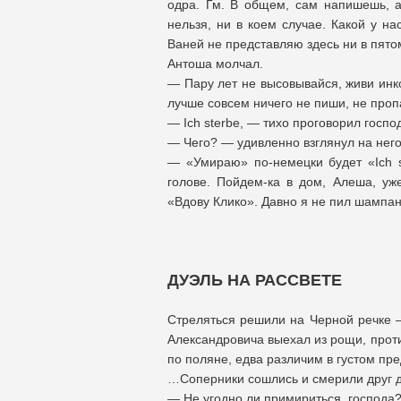
одра. Гм. В общем, сам напишешь, а
нельзя, ни в коем случае. Какой у н
Ваней не представляю здесь ни в пятом
Антоша молчал.
— Пару лет не высовывайся, живи инк
лучше совсем ничего не пиши, не проп
— Ich sterbe, — тихо проговорил госпо
— Чего? — удивленно взглянул на него
— «Умираю» по-немецки будет «Ich s
голове. Пойдем-ка в дом, Алеша, уж
«Вдову Клико». Давно я не пил шампа
ДУЭЛЬ НА РАССВЕТЕ
Стреляться решили на Черной речке —
Александровича выехал из рощи, проти
по поляне, едва различим в густом пр
…Соперники сошлись и смерили друг д
— Не угодно ли примириться, господа