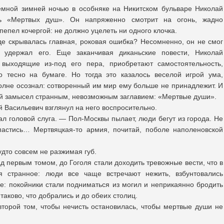
темной зимней ночью в особняке на Никитском бульваре Николай
сь «Мертвых душ». Он напряженно смотрит на огонь, жадно
епел кочергой: не должно уцелеть ни одного клочка.
где скрывалась главная, роковая ошибка? Несомненно, он не смог
 удержал его. Еще заканчивая диканьские повести, Николай
, выходящие из-под его пера, приобретают самостоятельность,
о тесно на бумаге. Но тогда это казалось веселой игрой ума,
полне осознал: сотворенный им мир ему больше не принадлежит. И
ий замысел странным, невозможным заглавием: «Мертвые души».
й Васильевич взглянул на него воспросительно.
л головой слуга. — Пол-Москвы пылает, люди бегут из города. Не
спастись… Мертвяцкая-то армия, почитай, поболе наполеновской
удто совсем не разжимая губ.
ад первым томом, до Гоголя стали доходить тревожные вести, что в
я странное: люди все чаще встречают нежить, взбунтовались
е: покойники стали подниматься из могил и неприкаянно бродить
 таково, что добрались и до обеих столиц.
второй том, чтобы нечисть остановилась, чтобы мертвые души не