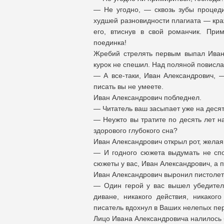
— Не угодно, — сквозь зубы процеди
худшей разновидности плагиата — кра
его, втиснув в свой романчик. При
поединка!
Жребий стрелять первым выпал Ивану
курок не спешил. Над поляной повисла
— А все-таки, Иван Александрович, 
писать вы не умеете.
Иван Александрович побледнел.
— Читатель ваш засыпает уже на десят
— Неужто вы тратите по десять лет н
здорового глубокого сна?
Иван Александрович открыл рот, желая 
— И годного сюжета выдумать не сп
сюжеты у вас, Иван Александрович, а 
Иван Александрович выронил пистолет и
— Один герой у вас вышел убедител
диване, никакого действия, никако
писатель вдохнул в Ваших нелепых пе
Лицо Ивана Александровича налилось б