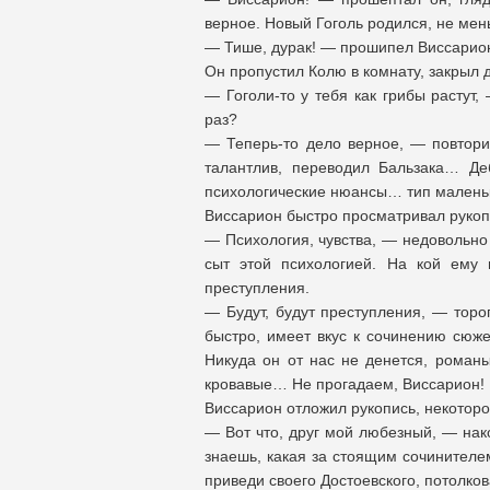
верное. Новый Гоголь родился, не мен
— Тише, дурак! — прошипел Виссарион
Он пропустил Колю в комнату, закрыл 
— Гоголи-то у тебя как грибы растут,
раз?
— Теперь-то дело верное, — повтори
талантлив, переводил Бальзака… Д
психологические нюансы… тип малень
Виссарион быстро просматривал рукоп
— Психология, чувства, — недовольно 
сыт этой психологией. На кой ему 
преступления.
— Будут, будут преступления, — торо
быстро, имеет вкус к сочинению сюже
Никуда он от нас не денется, романы
кровавые… Не прогадаем, Виссарион!
Виссарион отложил рукопись, некоторо
— Вот что, друг мой любезный, — нак
знаешь, какая за стоящим сочинителе
приведи своего Достоевского, потолко