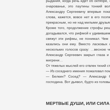
рыдания, когда речь идет об октябре,
очарованье, это паутины тонкий во
Александру Сергеевичу впервые пока
слова, кажется, вовсе нет в его поэ
прекрасным, но не над милыми друзь
Кроме того, продолжение строфы реш
догадывался, что рифмой к удивившему
свяжут эти рифмы, не понимал. Чем 
казались они ему. Вместо ласковых 
нескольких голосов сразу: …весною 
Александр Сергеевич закрыл глаза и
мигрени…
От тяжелых мыслей его отвлек тихий ст
— Из соседнего имения пожаловал пом
— Белкин? Сосед? — Александр Се
господина. Вот дьявол, будто из голов
МЕРТВЫЕ ДУШИ, ИЛИ СИЛА