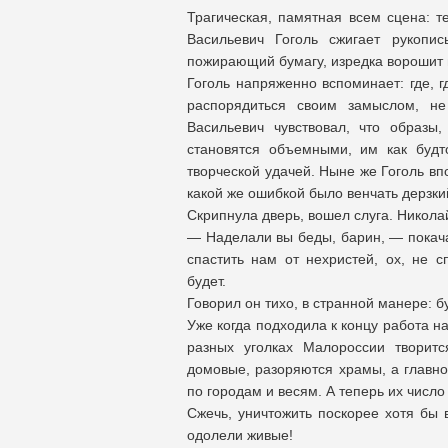
Трагическая, памятная всем сцена: 
Васильевич Гоголь сжигает рукопи
пожирающий бумагу, изредка ворошит п
Гоголь напряженно вспоминает: где, 
распорядиться своим замыслом, не
Васильевич чувствовал, что образы
становятся объемными, им как будт
творческой удачей. Ныне же Гоголь в
какой же ошибкой было венчать дерзк
Скрипнула дверь, вошел слуга. Никола
— Наделали вы беды, барин, — покача
спастить нам от нехристей, ох, не 
будет.
Говорил он тихо, в странной манере: б
Уже когда подходила к концу работа н
разных уголках Малороссии творитс
домовые, разоряются храмы, а главно
по городам и весям. А теперь их число
Сжечь, уничтожить поскорее хотя бы 
одолели живые!