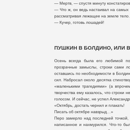
— Мертв, — спустя минуту констатиров
— Что ж, он ведь настаивал на самых
рассматривая лежащее на земле тело.
— Кучер, готовь лошадей!
ПУШКИН В БОЛДИНО, ИЛИ
Осень всегда была его любимой по
прозрачные замыслы, строки сами ло
оставшись по необходимости в Болдин
сил. Набросал около десятка стихотв
«маленькими трагедиями» (а впроче
творчества ему казалось, что строки н
голосом. И сейчас, не успел Александр
«Октябрь, достать чернил и плакать!
Писать об октябре навзрыд…»
Перо замерло над последней точкой, 
написанное и нахмурился. Что-то был