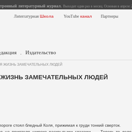
тронный литературный журнал.
Выходит один раз в месяц. Основан в апреле 2
Школа
канал
Лиterraтурная
YouTube
Партнеры
едакция
Издательство
.
УГАЯ ЖИЗНЬ ЗАМЕЧАТЕЛЬНЫХ ЛЮДЕЙ
АЯ ЖИЗНЬ ЗАМЕЧАТЕЛЬНЫХ ЛЮДЕЙ
пороге стоял бледный Коля, прижимая к груди тонкий сверток.
я на приятеля широко раскрытыми глазами. — Теперь-то дело