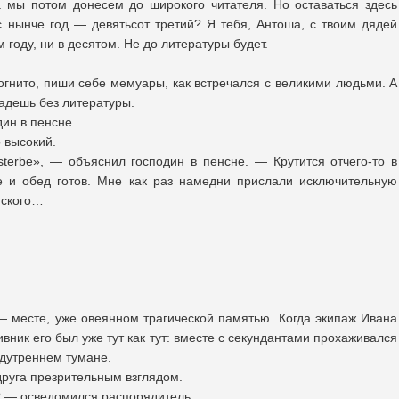
 мы потом донесем до широкого читателя. Но оставаться здесь
ас нынче год — девятьсот третий? Я тебя, Антоша, с твоим дядей
 году, ни в десятом. Не до литературы будет.
огнито, пиши себе мемуары, как встречался с великими людьми. А
адешь без литературы.
дин в пенсне.
 высокий.
terbe», — объяснил господин в пенсне. — Крутится отчего-то в
е и обед готов. Мне как раз намедни прислали исключительную
нского…
 месте, уже овеянном трагической памятью. Когда экипаж Ивана
вник его был уже тут как тут: вместе с секундантами прохаживался
едутреннем тумане.
руга презрительным взглядом.
? — осведомился распорядитель.