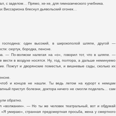
ал, с заделом… Прямо, хе-хе, для гимназического учебника.
азах Виссариона блеснул дьявольский огонек…
 господина: один высокий, в широкополой шляпе, другой —
ти: сюртук, бородка, пенсне.
а. — По-волжски налегая на «о», говорил тот, что в шляпе. —
 вести в воздухе носятся. Ну, год, полтора, а дальше неминуемо
е. Пожгут и дворянские поместья, и вишневые сады, сколько их
енсне.
 чтоб и концов не нашли. Ты ведь летом на курорт к немцам
запный приступ болезни, доктора ничего не смогли поделать… сам
ули обратно.
л «волжанин». — Но ты же человек театральный, вот и обдумай
л, «Я умираю», странная предсмертная просьба, жена у смертного