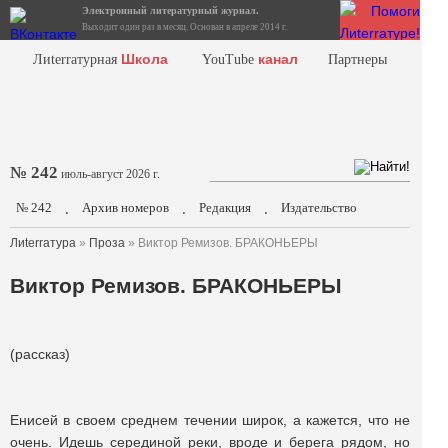
Электронный литературный журнал.
Выходит один раз в месяц. Основан в апреле 2014 г.
Школа
канал
Лиterraтурная
YouTube
Партнеры
№ 242
июль-август 2026 г.
№ 242
Архив номеров
Редакция
Издательство
.
.
.
Лиterraтура
»
Проза
» Виктор Ремизов. БРАКОНЬЕРЫ
Виктор Ремизов. БРАКОНЬЕРЫ
(рассказ)
Енисей в своем среднем течении широк, а кажется, что не
очень. Идешь серединой реки, вроде и берега рядом, но