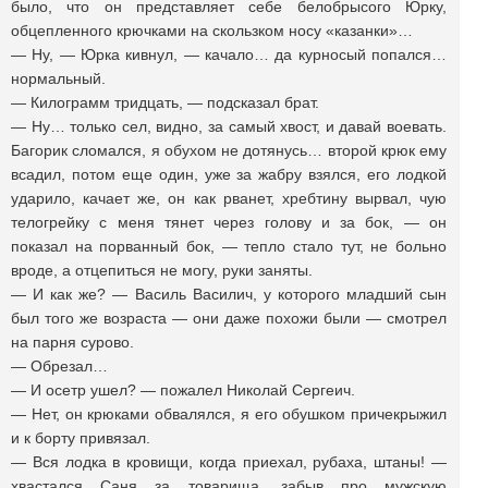
было, что он представляет себе белобрысого Юрку,
обцепленного крючками на скользком носу «казанки»…
— Ну, — Юрка кивнул, — качало… да курносый попался…
нормальный.
— Килограмм тридцать, — подсказал брат.
— Ну… только сел, видно, за самый хвост, и давай воевать.
Багорик сломался, я обухом не дотянусь… второй крюк ему
всадил, потом еще один, уже за жабру взялся, его лодкой
ударило, качает же, он как рванет, хребтину вырвал, чую
телогрейку с меня тянет через голову и за бок, — он
показал на порванный бок, — тепло стало тут, не больно
вроде, а отцепиться не могу, руки заняты.
— И как же? — Василь Василич, у которого младший сын
был того же возраста — они даже похожи были — смотрел
на парня сурово.
— Обрезал…
— И осетр ушел? — пожалел Николай Сергеич.
— Нет, он крюками обвалялся, я его обушком причекрыжил
и к борту привязал.
— Вся лодка в кровищи, когда приехал, рубаха, штаны! —
хвастался Саня за товарища, забыв про мужскую