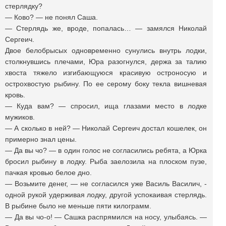
стерлядку?
— Ково? — не понял Саша.
— Стерлядь же, вроде, попалась… — замялся Николай
Сергеич.
Двое белобрысых одновременно сунулись внутрь лодки,
столкнувшись плечами, Юра разогнулся, держа за талию
хвоста тяжело изгибающуюся красивую остроносую и
острохвостую рыбину. По ее серому боку текла вишневая
кровь.
— Куда вам? — спросил, ища глазами место в лодке
мужиков.
— А сколько в ней? — Николай Сергеич достал кошелек, он
примерно знал цены.
— Да вы чо? — в один голос не согласились ребята, а Юрка
бросил рыбину в лодку. Рыба заелозила на плоском пузе,
пачкая кровью белое дно.
— Возьмите денег, — не согласился уже Василь Василич, -
одной рукой удерживая лодку, другой успокаивая стерлядь.
В рыбине было не меньше пяти килограмм.
— Да вы чо-о! — Сашка распрямился на носу, улыбаясь. —