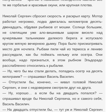
те же горбатые и красивые окуни, или крупная плотва.
Николай Сергеич сбросил скорость и раскрыл карту. Мотор
работал негромко, лодка двигалась километров десять-
двенадцать, обдувая рыбаков от мошки. Солнце большим,
не слепящим уже ало-вишневым шаром висело над
кучерявыми тальниками далекого берега и испускало
кругом мягкую вечернюю дымку. Пора было присматривать
место для ночлега. Рыбаки пили чай из термоса и лениво
рассуждали, как бы поймать нельму или осетра. Они
вообще, надо признаться, в этом рыбном Эльдорадо
расслабленно относились к рыбалке.
— Ну, чего бы мы стали делать, попадись осетр на десять
килограмм? — спрашивал Василь Василич.
— Отпустили бы, конечно, — кивал головой Николай
Сергеич, и они с недоверием смотрели друг на друга.
— Ну, хорошо… а если бы на двадцать попался? —
спрашивал вроде бы Николай Сергеича, но и самого себя,
Василь Василич.
— На двадцать отпустили бы, — тут уж и Николай Сергеич