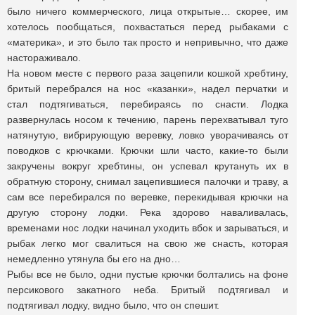
было ничего коммерческого, лица открытые… скорее, им
хотелось пообщаться, похвастаться перед рыбаками с
«материка», и это было так просто и непривычно, что даже
настораживало.
На новом месте с первого раза зацепили кошкой хребтину,
бритый перебрался на нос «казанки», надел перчатки и
стал подтягиваться, перебираясь по снасти. Лодка
развернулась носом к течению, парень перехватывал туго
натянутую, вибрирующую веревку, ловко уворачиваясь от
поводков с крючками. Крючки шли часто, какие-то были
закручены вокруг хребтины, он успевал крутануть их в
обратную сторону, снимал зацепившиеся палочки и траву, а
сам все перебирался по веревке, перекидывая крючки на
другую сторону лодки. Река здорово наваливалась,
временами нос лодки начинал уходить вбок и зарываться, и
рыбак легко мог свалиться на свою же снасть, которая
немедленно утянула бы его на дно…
Рыбы все не было, одни пустые крючки болтались на фоне
персикового закатного неба. Бритый подтягивал и
подтягивал лодку, видно было, что он спешит.