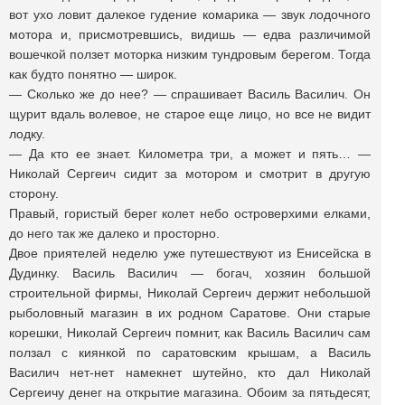
вот ухо ловит далекое гудение комарика — звук лодочного
мотора и, присмотревшись, видишь — едва различимой
вошечкой ползет моторка низким тундровым берегом. Тогда
как будто понятно — широк.
— Сколько же до нее? — спрашивает Василь Василич. Он
щурит вдаль волевое, не старое еще лицо, но все не видит
лодку.
— Да кто ее знает. Километра три, а может и пять… —
Николай Сергеич сидит за мотором и смотрит в другую
сторону.
Правый, гористый берег колет небо островерхими елками,
до него так же далеко и просторно.
Двое приятелей неделю уже путешествуют из Енисейска в
Дудинку. Василь Василич — богач, хозяин большой
строительной фирмы, Николай Сергеич держит небольшой
рыболовный магазин в их родном Саратове. Они старые
корешки, Николай Сергеич помнит, как Василь Василич сам
ползал с киянкой по саратовским крышам, а Василь
Василич нет-нет намекнет шутейно, кто дал Николай
Сергеичу денег на открытие магазина. Обоим за пятьдесят,