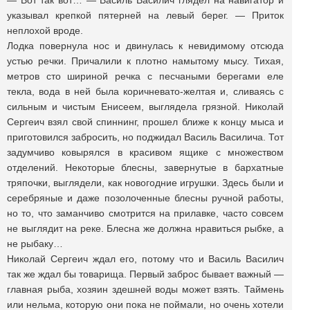
— Вот так вот… — Василь Василич глядел на навигатор и
указывал крепкой пятерней на левый берег. — Приток
неплохой вроде.
Лодка повернула нос и двинулась к невидимому отсюда
устью речки. Причалили к плотно намытому мысу. Тихая,
метров сто шириной речка с песчаными берегами еле
текла, вода в ней была коричневато-желтая и, сливаясь с
сильным и чистым Енисеем, выглядела грязной. Николай
Сергеич взял свой спиннинг, прошел ближе к концу мыса и
приготовился забросить, но поджидал Василь Василича. Тот
задумчиво ковырялся в красивом ящике с множеством
отделений. Некоторые блесны, завернутые в бархатные
тряпочки, выглядели, как новогодние игрушки. Здесь были и
серебряные и даже позолоченные блесны ручной работы,
но то, что заманчиво смотрится на прилавке, часто совсем
не выглядит на реке. Блесна же должна нравиться рыбке, а
не рыбаку…
Николай Сергеич ждал его, потому что и Василь Василич
так же ждал бы товарища. Первый заброс бывает важный —
главная рыба, хозяин здешней воды может взять. Таймень
или нельма, которую они пока не поймали, но очень хотели