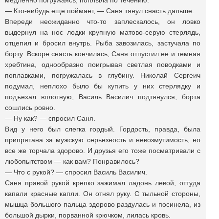
медленно погружаясь, поплыла по течению.
— Кто-нибудь еще поймает, — Саня тянул снасть дальше.
Впереди неожиданно что-то заплескалось, он ловко
выдернул на нос лодки крупную матово-серую стерлядь,
отцепил и бросил внутрь. Рыба завозилась, застучала по
борту. Вскоре снасть кончилась, Саня отпустил ее и темная
хребтина, однообразно поигрывая светлая поводками и
поплавками, погружалась в глубину. Николай Сергеич
подумал, неплохо было бы купить у них стерлядку и
подъехал вплотную, Василь Василич подтянулся, борта
сошлись ровно.
— Ну как? — спросил Саня.
Вид у него был слегка гордый. Гордость, правда, была
припрятана за мужскую серьезность и невозмутимость, но
все же торчала здорово. И друзья его тоже посматривали с
любопытством — как вам? Понравилось?
— Что с рукой? — спросил Василь Василич.
Саня правой рукой крепко зажимал ладонь левой, оттуда
капали красные капли. Он отнял руку. С тыльной стороны,
мышца большого пальца здорово раздулась и посинела, из
большой дырки, порванной крючком, лилась кровь.