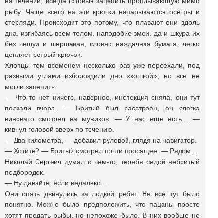
на течении, всегда готовые зацепить проплывающую мимо
рыбу. Чаще всего на эти крючки напарываются осетры и
стерляди. Происходит это потому, что плавают они вдоль
дна, изгибаясь всем телом, наподобие змеи, да и шкура их
без чешуи и шершавая, словно наждачная бумага, легко
цепляет острый крючок.
Хлопцы тем временем несколько раз уже переехали, под
разными углами избороздили дно «кошкой», но все не
могли зацепить.
— Что-то нет ничего, наверное, инспекция сняла, они тут
ползали вчера. — Бритый был расстроен, он слегка
виновато смотрел на мужиков. — У нас еще есть… —
кивнул головой вверх по течению.
— Два километра, — добавил рулевой, глядя на навигатор.
— Хотите? — Бритый смотрел почти просящее. — Рядом…
Николай Сергеич думал о чем-то, теребя седой небритый
подбородок.
— Ну давайте, если недалеко…
Они опять двинулись за лодкой ребят. Не все тут было
понятно. Можно было предположить, что пацаны просто
хотят продать рыбы, но непохоже было. В них вообще не