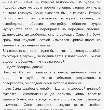
— Не гони, Саня, — буркнул белобрысый за рулем, он
подрабатывал мотором против течения, стоило ему чуть
лишнего газануть, Саня оказался бы на крючках. Второй
белоголовый что-то распутывал в корме, наконец, он
освободился, сбросил телогрейку, обнажив худое
мускулистое тело, и перебрался на переднее сиденье.
Дотянувшись до хребтины, стал страховать Саню. На боку,
сразу под грудной клеткой извивался кривой шрам со
свежими еще следами шитья.
Вот веревка заиграла, видно было, как она, вслед за рыбой,
то уходит в глубину, то поднимается к поверхности, рыбак
радостно обернулся, глянув на гостей:
— Идет! Багорчик давай!
Николай Сергеич, опасаясь крючков, держался чуть в
стороне, в глубине что-то забелело, поднимаясь к
поверхности, он подтолкнулся мотором поближе.
…это была швабра с корабля. Целая, с хорошей длинной
рукояткой. Измочаленные до белизны концы толстых
канатов болтались в воде во все стороны, как щупальца
осьминога, Саня склонился, выпутал крюки, швабра,