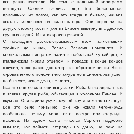
все равно взвесили. На семь с половиной килограмм
потянула. Следом взялись еще 5-6 более-менее
приличных, но потом, как это всегда и бывало, начала
хватать мелочевка на кило-полтора. Они перешли на
другую сторону косы и уже из Енисея выдернули с десяток
крупных окуней. И пяток красавцев-язей.
С последним двухкилограммовым язем, заглотившим
тройник до кишок, Василь Василич намучился. И
специальным пинцетом лазил в небольшой чуткий рот, и
итальянским гибким отцепом, и поводок в конце концов
откусил, а все равно достал крюк с обрывком кишки. Всего
окровавленного положил его аккуратно в Енисей, язь ушел,
но был уже, ясное дело, не жилец.
Все что они ловили, они выпускали. Рыба была жирная, как
и всякая другая рыба, обитающая в холодном Енисее. И
вкусная. Они варили уху из окуней, крутили котлеты из щук.
Все это было привычно, они же ждали чего-нибудь
особенного: нельму, чира, сига, осетра или стерлядь,
наконец. На одном сайте Николай Сергеич подробно
вычитал, как поймать стерлядь на донку, но пока не
получалось — крючки с наживкой немедленно хватали все