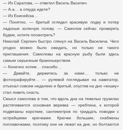
— Из Саратова, — ответил Василь Василич.
— А-а… а откуда идете?
— Из Енисейска…
— Понятно, — бритый оглядел красивую лодку и потер
ладонью колючую голову. — Самолов сейчас проверять
будем, хотите посмотреть?
Николай Сергеич быстро глянул на Василь Василича. Чего
угодно можно было ожидать, но только не такого
приглашения. Самоловы на красную рыбу были здесь
самым серьезным браконьерством.
— Конечно хотим… спасибо…
— Давайте, держитесь за нами… только не
фотографируйте… — рулевой поглядывая на навигатор,
отъехал совсем недалеко и бритый, опустив на дно «кошку»
стал ловить снасть.
Смысл самолова в том, что вдоль дна на тяжелых грузилах
растягивается основная веревка — хребтина, к которой
подвязаны короткие, сантиметров по тридцать поводки с
острейшими крючками. Крючки большие, снабжены
поплавочками, поэтому они не лежат на дне, но болтаются