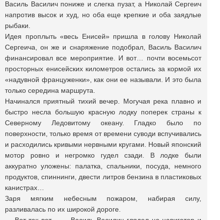
Василь Василич пониже и слегка пузат, а Николай Сергеич
напротив высок и худ, но оба еще крепкие и оба заядлые
рыбаки.
Идея проплыть «весь Енисей» пришла в голову Николай
Сергеича, он же и снаряжение подобрал, Василь Василич
финансировал все мероприятие. И вот… почти восемьсот
просторных енисейских километров остались за кормой их
«надувной француженки», как они ее называли. И это была
только середина маршрута.
Начинался приятный тихий вечер. Могучая река плавно и
быстро несла большую красную лодку поперек страны к
Северному Ледовитому океану. Гладко было по
поверхности, только время от времени суводи вспучивались
и расходились кривыми нервными кругами. Новый японский
мотор ровно и негромко гудел сзади. В лодке были
аккуратно уложены: палатка, спальники, посуда, немного
продуктов, спиннинги, двести литров бензина в пластиковых
канистрах…
Заря мягким небесным пожаром, набирая силу,
разливалась по их широкой дороге.