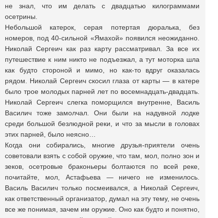
не знал, что им делать с двадцатью килограммами
осетрины.
Небольшой катерок, серая потертая дюралька, без
номеров, под 40-сильной «Ямахой» появился неожиданно.
Николай Сергеич как раз карту рассматривал. За все их
путешествие к ним никто не подъезжал, а тут моторка шла
как будто стороной и мимо, но как-то вдруг оказалась
рядом. Николай Сергеич скосил глаза от карты — в катере
было трое молодых парней лет по восемнадцать-двадцать.
Николай Сергеич слегка поморщился внутренне, Василь
Василич тоже замолчал. Они были на надувной лодке
среди большой безлюдной реки, и что за мысли в головах
этих парней, было неясно…
Когда они собирались, многие друзья-приятели очень
советовали взять с собой оружие, что там, мол, полно зон и
зеков, осетровые браконьеры болтаются по всей реке,
почитайте, мол, Астафьева — ничего не изменилось.
Василь Василич только посмеивался, а Николай Сергеич,
как ответственный организатор, думал на эту тему, не очень
все же понимая, зачем им оружие. Оно как будто и понятно,