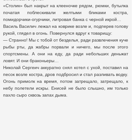
«Столик» был накрыт на клееночке рядом, рюмки, бутылка
початая поблескивали желтыми бликами костра,
помидорчики-огурчики, литровая банка с черной икрой…
Василь Василич лежал на коврике возле и, подперев голову
рукой, глядел в огонь. Повернулся вдруг к товарищу:
— Странно! Мы с тобой от безделья, ради развлечения куче
рыбы рты, да жабры порвали и ничего, мы после этого
спортсмены. А они на еду, да ради небольших деньжат
ловят. И они браконьеры…
Николай Сергеич аккуратно снял котел с ухой, поставил на
песок возле костра, дров подбросил и стал разливать водку.
Огонь примолк на время, потом затрещало, затрещало, к
небу полетели искры. Енисей не было слышно, им только
пахло сыро сквозь запах дыма.