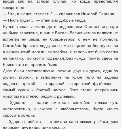
вроде как на всякий случай, но когда представлял
конкретнее…
— Что, в людей стрелять? — спрашивал Николай Сергеич.
— Пусть будет… — отвечали добрые люди.
Ружье в чехле лежало где-то под вещами. Оно так ни разу и
не было заряжено, и они с Василь Василичем за полпути не
встретив ни зеков, ни браконьеров, о нем не помнили.
Спокойно бросали лодку со всеми вещами на берегу и шли
в деревенский магазин за хлебом. И теперь вот было слегка
неприятно, что кто-то подъехал. Без нужды. Как-то здесь на
Енисее это не принято было.
Двое были светловолосые, похожи друг на друга, один за
рулем, второй, в телогрейке на голое тело на заднем
сиденье, третий — в красной выгоревшей футболке —
самый худой и бритый наголо. Этот стоял, оперевшись
животом на стекло, рядом с рулевым.
— Здрасте! — парни смотрели спокойно, только чуть
настороженно, а скорее с любопытством, будто что-то
спросить хотели.
— Здорово, ребята, — отвечали саратовские рыбаки, уже
понимая, что парни нормальные.