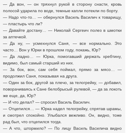
— Да вон, — он тряхнул рукой в сторону снасти, кровь
полосой ударила по воде, темные капли потекли по борту.
— Надо что-то… — обернулся Василь Василич к товарищу,
— пластырь что ли?
— Давайте достану… — Николай Сергеич полез в шмотки
за аптечкой.
— Да ну, — усмехнулся Саня, — все нормально. Это
часто… Вон у Юрки в прошлом году, покажь, Юр?
— Да ладно… — Юрка, помогавший держать хребтину,
видимо, был самый старший из них.
— За бок, вон, сам себя поймал, прямо за мясо… —
продолжил Саня, показывая на друга.
— Один за бок, другой за плечо, за телогрейку, — добавил,
поворачиваясь к Сане белобрысый рулевой, — да за локоть
же еще, да, Юр?
— И что делал? — спросил Василь Василич.
— Отцепился… — Юрка надел телогрейку, спрятав шрамы,
и смотрел спокойно. Улыбался вежливо. Он, видно, тоже
рад был, что отцепился тогда.
— А что, штормило? — По лицу Василь Василича видно