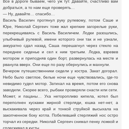
Все в дороге бываем, чего уж тут. Давайте, счастливо вам
добраться, а то нам еще проверять…
— Ну, давайте… спасибо…
Василь Василич протянул руку рулевому, потом Саше и
Юре, Николай Сергеич тоже жал крепкие загорелые руки,
перекрещиваясь с Василь Василичем. Лодки разошлись,
улыбчивый рулевой, имени которого они так и не узнали,
аккуратно сдал назад, Саша перешагнул через стекло на
переднее сиденье и сел к ним третьим. Лодка, взревев
мотором и приподняв один борт, развернулась на месте и
рванула вверх. Они еще по разу обернулись и махнули.
Вечером путешественники сидели у костра. Закат догорал.
Небо было светлое, белые ночи еще чувствовались, где-то
невидимо гудел мотор. Затихал на время, потом его снова
заводили. Скорее всего, рыбаки проверяли снасти или сети.
Может, и пацаны… Уха неторопливо кипела, котел был
переполнен кусками жирной стерляди, юшка нет-нет, а
выскакивала через край и тонкой струйкой высыхала на
закопченном боку котла. Побелевший стерляжий нос остро
торчал из середки. Николай Сергеич снимал пенку ложкой и
сплескивал в кусты.