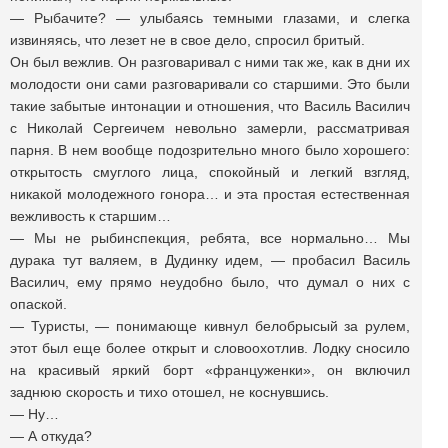
— Рыбачите? — улыбаясь темными глазами, и слегка
извиняясь, что лезет не в свое дело, спросил бритый.
Он был вежлив. Он разговаривал с ними так же, как в дни их
молодости они сами разговаривали со старшими. Это были
такие забытые интонации и отношения, что Василь Василич
с Николай Сергеичем невольно замерли, рассматривая
парня. В нем вообще подозрительно много было хорошего:
открытость смуглого лица, спокойный и легкий взгляд,
никакой молодежного гонора… и эта простая естественная
вежливость к старшим…
— Мы не рыбинспекция, ребята, все нормально… Мы
дурака тут валяем, в Дудинку идем, — пробасил Василь
Василич, ему прямо неудобно было, что думал о них с
опаской.
— Туристы, — понимающе кивнул белобрысый за рулем,
этот был еще более открыт и словоохотлив. Лодку сносило
на красивый яркий борт «француженки», он включил
заднюю скорость и тихо отошел, не коснувшись.
— Ну…
— А откуда?