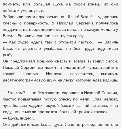
поймать, или большая щука на худой конец, их они
поймали уже штук сто.
Забросили почти одновременно. Шлюп! Блюп! — ударились
блесны о поверхность. У Николай Сергеича получилось
неудачно, на продолжение мыса попал, на самую мель, а у
Василь Василича спиннинг согнулся сразу:
— Как будто ждала там с открытой пастью… — Василь
Василич, довольно улыбаясь, не без труда подтягивая
рыбу.
Он предпочитал мощную снасть и всегда выводил силой.
Николай Сергеич же ловил на элегантный «ультра-лайт» с
тонкой снастью. Неплохо, согласитесь, вытянуть
десятикилограммовую щуку на леску, которую едва видишь.
— Что там? — не без зависти, спрашивал Николай Сергеич,
быстро подматывая пустую блесну по мели. Стая мелких,
чуть больше ладони, окуней бежали за ней, атаковали на
ходу, но не могли проглотить большой тройной крючок.
— Щука, видно…
Это действительно была щука. Явно не рекордная, но они