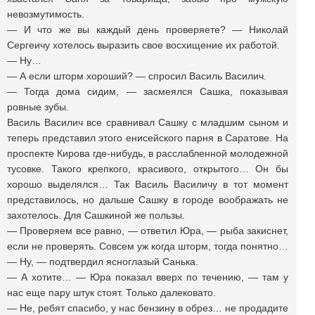
невозмутимость.
— И что же вы каждый день проверяете? — Николай
Сергеичу хотелось выразить свое восхищение их работой.
— Ну…
— А если шторм хороший? — спросил Василь Василич.
— Тогда дома сидим, — засмеялся Сашка, показывая
ровные зубы.
Василь Василич все сравнивал Сашку с младшим сыном и
теперь представил этого енисейского парня в Саратове. На
проспекте Кирова где-нибудь, в расслабленной молодежной
тусовке. Такого крепкого, красивого, открытого… Он бы
хорошо выделялся… Так Василь Василичу в тот момент
представилось, но дальше Сашку в городе воображать не
захотелось. Для Сашкиной же пользы.
— Проверяем все равно, — ответил Юра, — рыба закиснет,
если не проверять. Совсем уж когда шторм, тогда понятно…
— Ну, — подтвердил ясноглазый Санька.
— А хотите… — Юра показал вверх по течению, — там у
нас еще пару штук стоят. Только далековато.
— Не, ребят спасибо, у нас бензину в обрез… не продадите