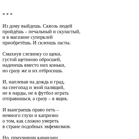
* * *
Из дому выйдешь. Сквозь людей
пройдёшь – печальный и скуластый,
и в магазине суперклей
приобретёшь. И склеишь ласты.
Смахнув слезинку со щеки,
густой щетиною обросшей,
наденешь вместо них коньки,
но сразу же и их отбросишь.
И, наплевав на дождь и град,
на снегопад и зной палящий,
не в нарды, не в футбол играть
отправишься, а сразу – в ящик.
И выиграешь право петь –
немного глухо и капризно
о том, как сложно умереть
в стране подобных эвфемизмов.
Но, приучивши карандаш