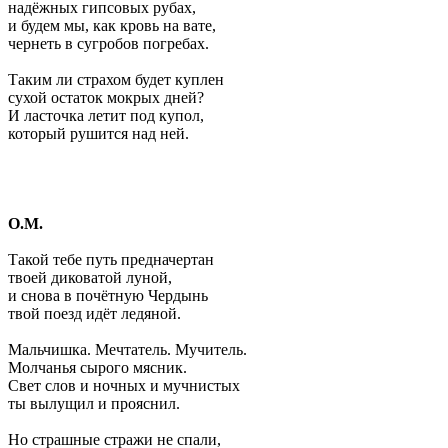
надёжных гипсовых рубах,
и будем мы, как кровь на вате,
чернеть в сугробов погребах.
Таким ли страхом будет куплен
сухой остаток мокрых дней?
И ласточка летит под купол,
который рушится над ней.
О.М.
Такой тебе путь предначертан
твоей диковатой луной,
и снова в почётную Чердынь
твой поезд идёт ледяной.
Мальчишка. Мечтатель. Мучитель.
Молчанья сырого мясник.
Свет слов и ночных и мучнистых
ты вылущил и прояснил.
Но страшные стражи не спали,