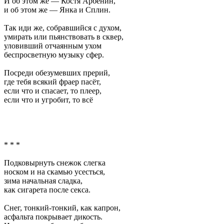
И об этом же — Костя Арбенин,
и об этом же — Янка и Сплин.
Так иди же, собравшийся с духом,
умирать или пьянствовать в сквер,
уловивший отчаянным ухом
беспросветную музыку сфер.
Посреди обезумевших прерий,
где тебя всякий фраер пасёт,
если что и спасает, то плеер,
если что и угробит, то всё
* * *
Подковырнуть снежок слегка
носком и на скамью усесться,
зима начальная сладка,
как сигарета после секса.
Снег, тонкий-тонкий, как капрон,
асфальта покрывает дикость.