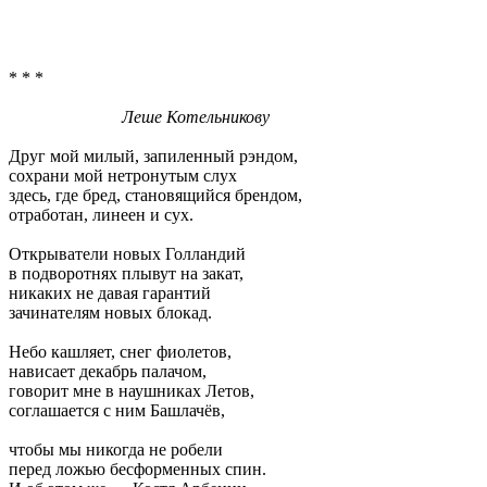
* * *
Леше Котельникову
Друг мой милый, запиленный рэндом,
сохрани мой нетронутым слух
здесь, где бред, становящийся брендом,
отработан, линеен и сух.
Открыватели новых Голландий
в подворотнях плывут на закат,
никаких не давая гарантий
зачинателям новых блокад.
Небо кашляет, снег фиолетов,
нависает декабрь палачом,
говорит мне в наушниках Летов,
соглашается с ним Башлачёв,
чтобы мы никогда не робели
перед ложью бесформенных спин.