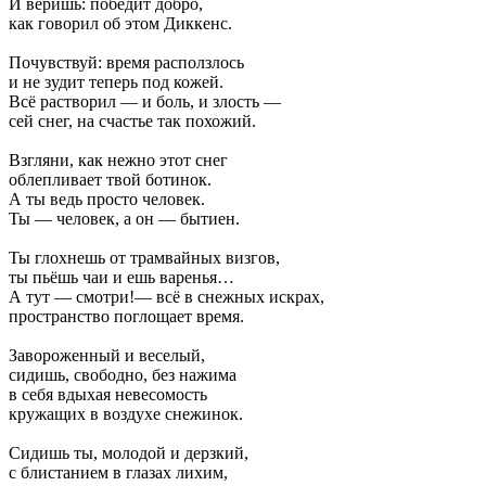
И веришь: победит добро,
как говорил об этом Диккенс.
Почувствуй: время расползлось
и не зудит теперь под кожей.
Всё растворил — и боль, и злость —
сей снег, на счастье так похожий.
Взгляни, как нежно этот снег
облепливает твой ботинок.
А ты ведь просто человек.
Ты — человек, а он — бытиен.
Ты глохнешь от трамвайных визгов,
ты пьёшь чаи и ешь варенья…
А тут — смотри!— всё в снежных искрах,
пространство поглощает время.
Завороженный и веселый,
сидишь, свободно, без нажима
в себя вдыхая невесомость
кружащих в воздухе снежинок.
Сидишь ты, молодой и дерзкий,
с блистанием в глазах лихим,