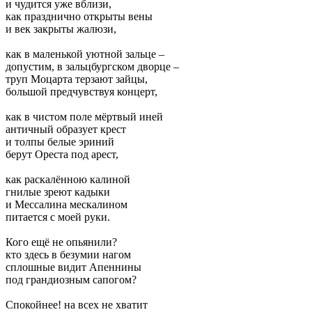
и чудится уже вблизи,
как празднично открыты вены
и век закрыты жалюзи,
как в маленькой уютной зальце –
допустим, в зальцбургском дворце –
труп Моцарта терзают зайцы,
большой предчувствуя концерт,
как в чистом поле мёртвый иней
античный образует крест
и толпы белые эриний
берут Ореста под арест,
как раскалённою калиной
гнилые зреют кадыки
и Мессалина мескалином
питается с моей руки.
Кого ещё не опьянили?
кто здесь в безумии нагом
сплошные видит Апеннины
под грандиозным сапогом?
Спокойнее! на всех не хватит