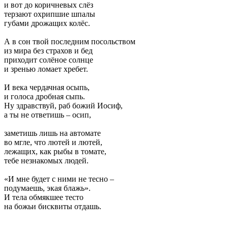
и вот до коричневых слёз
терзают охрипшие шпалы
губами дрожащих колёс.
А в сон твой последним посольством
из мира без страхов и бед
приходит солёное солнце
и зренью ломает хребет.
И века чердачная осыпь,
и голоса дробная сыпь.
Ну здравствуй, раб божий Иосиф,
а ты не ответишь – осип,
заметишь лишь на автомате
во мгле, что лютей и лютей,
лежащих, как рыбы в томате,
тебе незнакомых людей.
«И мне будет с ними не тесно –
подумаешь, экая блажь».
И тела обмякшее тесто
на божьи бисквиты отдашь.