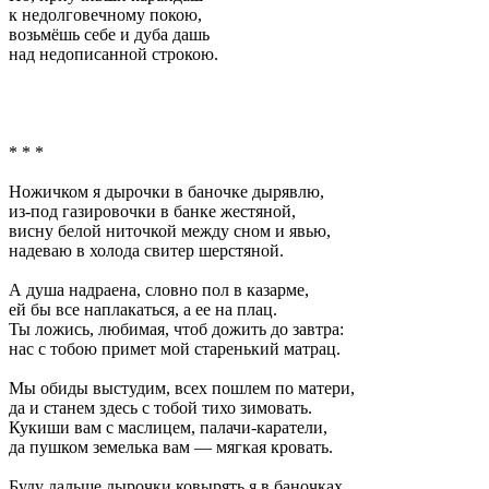
к недолговечному покою,
возьмёшь себе и дуба дашь
над недописанной строкою.
* * *
Ножичком я дырочки в баночке дырявлю,
из-под газировочки в банке жестяной,
висну белой ниточкой между сном и явью,
надеваю в холода свитер шерстяной.
А душа надраена, словно пол в казарме,
ей бы все наплакаться, а ее на плац.
Ты ложись, любимая, чтоб дожить до завтра:
нас с тобою примет мой старенький матрац.
Мы обиды выстудим, всех пошлем по матери,
да и станем здесь с тобой тихо зимовать.
Кукиши вам с маслицем, палачи-каратели,
да пушком земелька вам — мягкая кровать.
Буду дальше дырочки ковырять я в баночках,