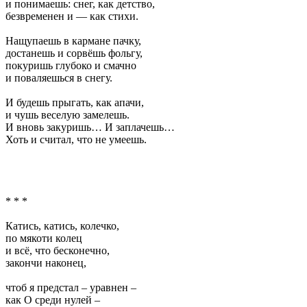
и понимаешь: снег, как детство,
безвременен и — как стихи.
Нащупаешь в кармане пачку,
достанешь и сорвёшь фольгу,
покуришь глубоко и смачно
и поваляешься в снегу.
И будешь прыгать, как апачи,
и чушь веселую замелешь.
И вновь закуришь… И заплачешь…
Хоть и считал, что не умеешь.
* * *
Катись, катись, колечко,
по мякоти колец
и всё, что бесконечно,
закончи наконец,
чтоб я предстал – уравнен –
как О среди нулей –