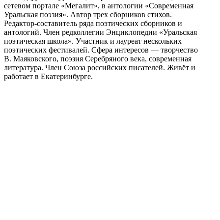
сетевом портале «Мегалит», в антологии «Современная
Уральская поэзия». Автор трех сборников стихов.
Редактор-составитель ряда поэтических сборников и
антологий. Член редколлегии Энциклопедии «Уральская
поэтическая школа». Участник и лауреат нескольких
поэтических фестивалей. Сфера интересов — творчество
В. Маяковского, поэзия Серебряного века, современная
литература. Член Союза российских писателей. Живёт и
работает в Екатеринбурге.
Поделиться публикацией:
3 641
Опубликовано
07 авг 2014
КОНКУРСЫ И ПРЕМИИ
АФИША