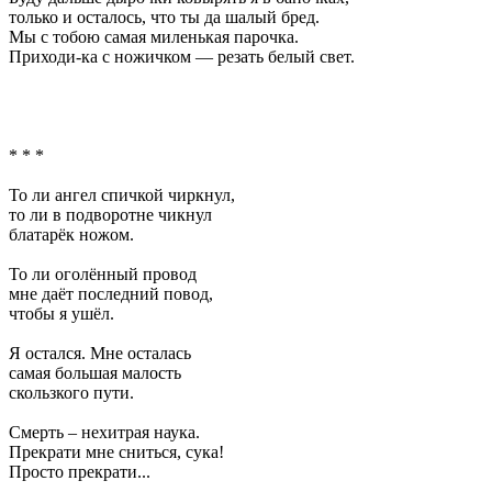
только и осталось, что ты да шалый бред.
Мы с тобою самая миленькая парочка.
Приходи-ка с ножичком — резать белый свет.
* * *
То ли ангел спичкой чиркнул,
то ли в подворотне чикнул
блатарёк ножом.
То ли оголённый провод
мне даёт последний повод,
чтобы я ушёл.
Я остался. Мне осталась
самая большая малость
скользкого пути.
Смерть – нехитрая наука.
Прекрати мне сниться, сука!
Просто прекрати...