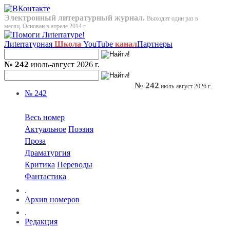
Электронный литературный журнал.
Выходит один раз в
месяц. Основан в апреле 2014 г.
Лиterraтурная
Школа
YouTube
канал
Партнеры
№ 242
июль-август 2026 г.
№ 242
июль-август 2026 г.
№ 242
Весь номер
Актуальное
Поэзия
Проза
Драматургия
Критика
Переводы
Фантастика
.
Архив номеров
.
Редакция