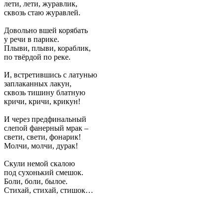
лети, лети, журавлик,
сквозь стаю журавлей.
Довольно вшей корябать
у речи в парике.
Плыви, плыви, кораблик,
по твёрдой по реке.
И, встретившись с латунью
заплаканных лакун,
сквозь тишину блатную
кричи, кричи, крикун!
И через предфинальный
слепой фанерный мрак –
свети, свети, фонарик!
Молчи, молчи, дурак!
Скули немой скалою
под сухонький смешок.
Боли, боли, былое.
Стихай, стихай, стишок…