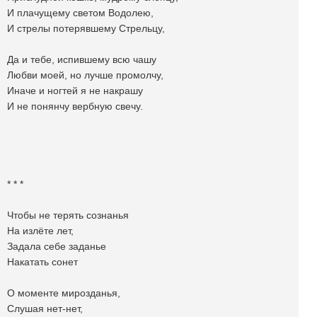
И плачущему светом Водолею,
И стрелы потерявшему Стрельцу,
Да и тебе, испившему всю чашу
Любви моей, но лучше промолчу,
Иначе и ногтей я не накрашу
И не понянчу вербную свечу.
* * *
Чтобы не терять сознанья
На излёте лет,
Задала себе заданье
Накатать сонет
О моменте мирозданья,
Слушая нет-нет,