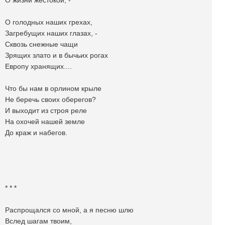
О жизни жестокой, -
О голодных наших грехах,
Загребущих наших глазах, -
Сквозь снежные чащи
Зрящих злато и в бычьих рогах
Европу хранящих....
Что бы нам в орлином крыле
Не беречь своих оберегов?
И выходит из строя реле
На охочей нашей земле
До краж и набегов.
* * *
Распрощался со мной, а я песню шлю
Вслед шагам твоим,