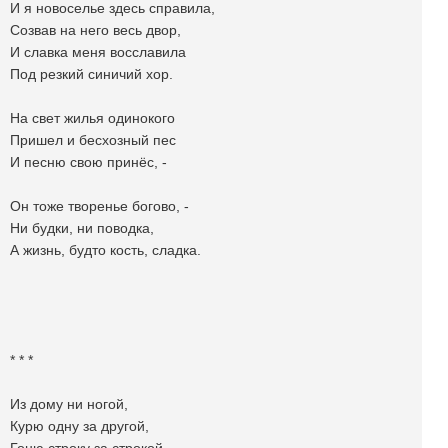
И я новоселье здесь справила,
Созвав на него весь двор,
И славка меня восславила
Под резкий синичий хор.
На свет жилья одинокого
Пришел и бесхозный пес
И песню свою принёс, -
Он тоже творенье богово, -
Ни будки, ни поводка,
А жизнь, будто кость, сладка.
* * *
Из дому ни ногой,
Курю одну за другой,