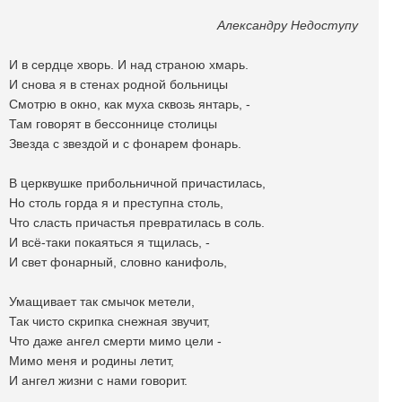
Александру Недоступу
И в сердце хворь. И над страною хмарь.
И снова я в стенах родной больницы
Смотрю в окно, как муха сквозь янтарь, -
Там говорят в бессоннице столицы
Звезда с звездой и с фонарем фонарь.
В церквушке прибольничной причастилась,
Но столь горда я и преступна столь,
Что сласть причастья превратилась в соль.
И всё-таки покаяться я тщилась, -
И свет фонарный, словно канифоль,
Умащивает так смычок метели,
Так чисто скрипка снежная звучит,
Что даже ангел смерти мимо цели -
Мимо меня и родины летит,
И ангел жизни с нами говорит.