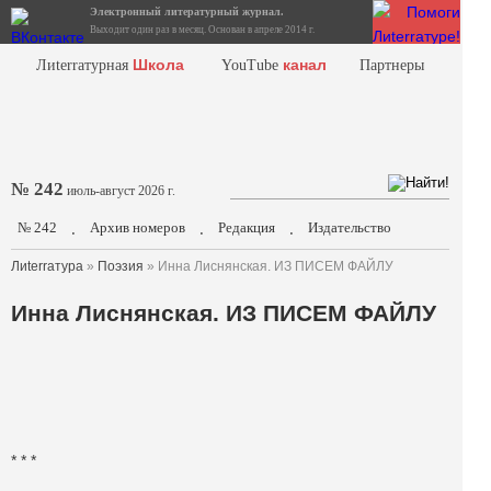
Электронный литературный журнал.
Выходит один раз в месяц. Основан в апреле 2014 г.
Школа
канал
Лиterraтурная
YouTube
Партнеры
№ 242
июль-август 2026 г.
№ 242
Архив номеров
Редакция
Издательство
.
.
.
Лиterraтура
»
Поэзия
» Инна Лиснянская. ИЗ ПИСЕМ ФАЙЛУ
Инна Лиснянская. ИЗ ПИСЕМ ФАЙЛУ
* * *