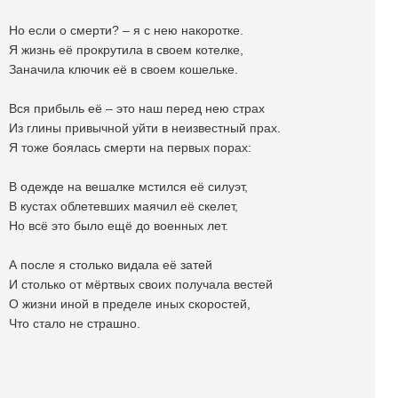
Но если о смерти? – я с нею накоротке.
Я жизнь её прокрутила в своем котелке,
Заначила ключик её в своем кошельке.
Вся прибыль её – это наш перед нею страх
Из глины привычной уйти в неизвестный прах.
Я тоже боялась смерти на первых порах:
В одежде на вешалке мстился её силуэт,
В кустах облетевших маячил её скелет,
Но всё это было ещё до военных лет.
А после я столько видала её затей
И столько от мёртвых своих получала вестей
О жизни иной в пределе иных скоростей,
Что стало не страшно.