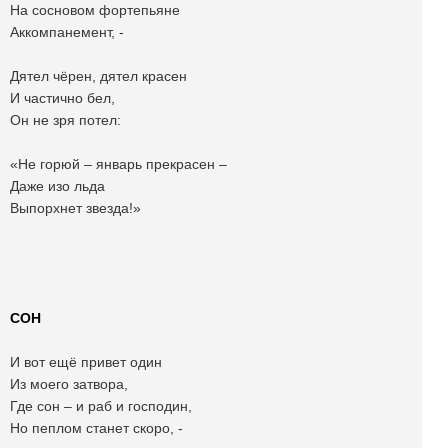
На сосновом фортепьяне
Аккомпанемент, -
Дятел чёрен, дятел красен
И частично бел,
Он не зря потел:
«Не горюй – январь прекрасен –
Даже изо льда
Выпорхнет звезда!»
СОН
И вот ещё привет один
Из моего затвора,
Где сон – и раб и господин,
Но пеплом станет скоро, -