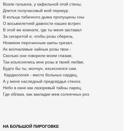
Возле гальюна, у кафельной этой стены,
Длится получасовый мой перекур.
В кольца табачного дыма пропущены сны
О восьмилетней давности наших встреч
В этой же комнате, где ты меня заставал
За сигаретой и, чтобы розы сберечь,
Ножиком перочинным шипы срезал.
Ах молчаливые чайные розы твои -
Сколько они говорили моим глазам,
Так изъяснялись мне розы в твоей любви,
Будто бы ты, молчун, изъяснялся сам.
Кардиология - место больных сердец,
А у меня наследный предсердья стеноз.
Небо в окне как лазоревый тайны ларец,
Где облака, как закладки меж солнечных роз.
НА БОЛЬШОЙ ПИРОГОВКЕ