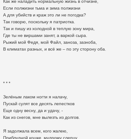
Как же наладить нормальную жизнь в отчизне,
Если полжизни тьма и зима полжизни
А для убийств и краж это ли не погодка?
Так говорю, поскольку я патриотка.
Так и пишу из холодной в теплую зону мира,
Где ты не виршами занят, а варкой сыра.
Рыжий мой Федя, мой Файл, заноза, зазноба,
В климатах разных, и всё же – по эту сторону оба.
* * *
Зелёным лаком ногти я налачу,
Пускай сулят все десять лепестков
Еще одну весну, да и удачу, -
Как из снегов, мне вылезть из долгов.
Я задолжала всем, кого жалею,
Приблудной кошке, мудрому слепцу,