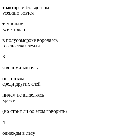
трактора и бульдозеры
усердно роятся
там внизу
все в пыли
в полуобмороке ворочаясь
в лепестках земли
3
я вспоминаю ель
она стояла
среди других елей
ничем не выделяясь
кроме
(но стоит ли об этом говорить)
4
однажды в лесу