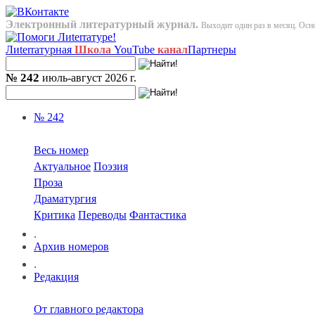
Электронный литературный журнал.
Выходит один раз в месяц. Осно
Лиterraтурная
Школа
YouTube
канал
Партнеры
№ 242
июль-август 2026 г.
№ 242
Весь номер
Актуальное
Поэзия
Проза
Драматургия
Критика
Переводы
Фантастика
.
Архив номеров
.
Редакция
От главного редактора