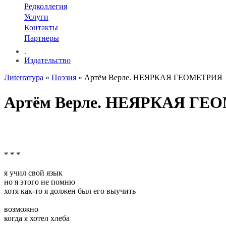
Редколлегия
Услуги
Контакты
Партнеры
.
Издательство
Лиterraтура
»
Поэзия
» Артём Верле. НЕЯРКАЯ ГЕОМЕТРИЯ
Артём Верле. НЕЯРКАЯ ГЕ
* * *
я учил свой язык
но я этого не помню
хотя как-то я должен был его выучить
возможно
когда я хотел хлеба