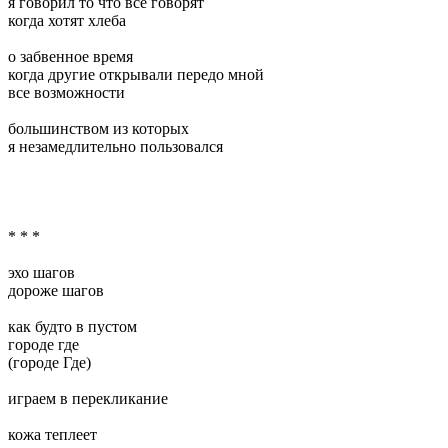
я говорил то что все говорят
когда хотят хлеба
о забвенное время
когда другие открывали передо мной
все возможности
большинством из которых
я незамедлительно пользовался
* * *
эхо шагов
дороже шагов
как будто в пустом
городе где
(городе Где)
играем в перекликание
кожа теплеет