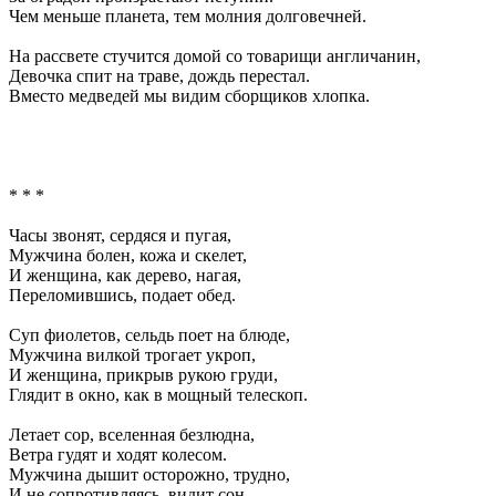
Чем меньше планета, тем молния долговечней.
На рассвете стучится домой со товарищи англичанин,
Девочка спит на траве, дождь перестал.
Вместо медведей мы видим сборщиков хлопка.
* * *
Часы звонят, сердяся и пугая,
Мужчина болен, кожа и скелет,
И женщина, как дерево, нагая,
Переломившись, подает обед.
Суп фиолетов, сельдь поет на блюде,
Мужчина вилкой трогает укроп,
И женщина, прикрыв рукою груди,
Глядит в окно, как в мощный телескоп.
Летает сор, вселенная безлюдна,
Ветра гудят и ходят колесом.
Мужчина дышит осторожно, трудно,
И не сопротивляясь, видит сон.