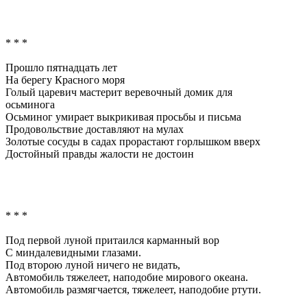
* * *
Прошло пятнадцать лет
На берегу Красного моря
Голый царевич мастерит веревочный домик для
осьминога
Осьминог умирает выкрикивая просьбы и письма
Продовольствие доставляют на мулах
Золотые сосуды в садах прорастают горлышком вверх
Достойный правды жалости не достоин
* * *
Под первой луной притаился карманный вор
С миндалевидными глазами.
Под второю луной ничего не видать,
Автомобиль тяжелеет, наподобие мирового океана.
Автомобиль размягчается, тяжелеет, наподобие ртути.