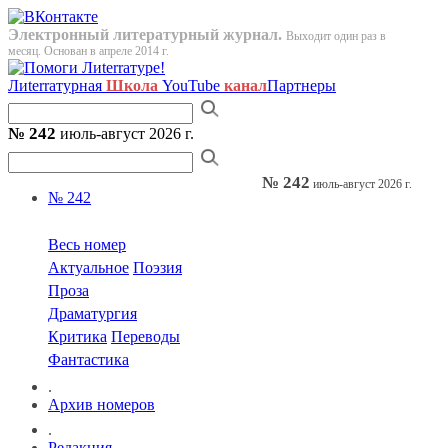
Электронный литературный журнал.
Выходит один раз в
месяц. Основан в апреле 2014 г.
Лиterraтурная
Школа
YouTube
канал
Партнеры
№ 242
июль-август 2026 г.
№ 242
июль-август 2026 г.
№ 242
Весь номер
Актуальное
Поэзия
Проза
Драматургия
Критика
Переводы
Фантастика
.
Архив номеров
.
Редакция