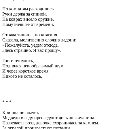
По комнатам расходились
Руки держа за спиной.
На коврах висело оружие,
Помутневшее от времени.
Стояла тишина, но княгиня
Сказала, молитвенно сложив ладони:
«Пожалуйста, уедем отсюда.
Здесь страшно. Я вас прошу».
Гости очнулись,
Поднялся невообразимый шум,
И через короткое время
Никого не осталось.
* * *
Кришна не плачет.
Медведи в саду преследуют дочь англичанина.
Назревает гроза, девочка схоронилась за камнем.
За оградой произрастают петунии.