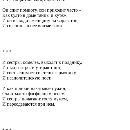
Он спит помногу, сон приходит часто –
Как будто в доме танцы и кутеж,
И он выводит женщину на ч
а
рльстон,
И со спины в нее вонзает нож.
* * *
И сестры, осмелев, выходят к полднику,
И пьют ситро, и утирают пот,
И гость снимает со стены гармонику,
И неаполитанскую поет.
И как прибой накатывает ужин,
Окно задето фосфорным огнем,
И сестры полагают гостя мужем,
И переодеваются при нем.