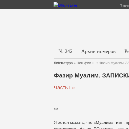
Элек
№ 242
Архив номеров
Р
.
.
Лиterraтура
»
Нон-фикшн
» Фазир Муалим. 
Фазир Муалим. ЗАПИСК
Часть I »
***
Я хотел сказать, что «Муалим», имя, 
лезгинского. Но не ПОучитель, как