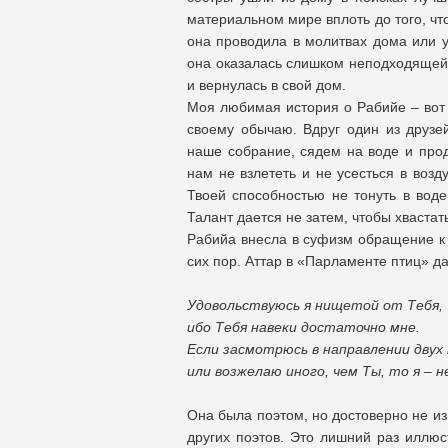
материальном мире вплоть до того, чт
она проводила в молитвах дома или у
она оказалась слишком неподходящей 
и вернулась в свой дом.
Моя любимая история о Рабийе – вот
своему обычаю. Вдруг один из друзей
наше собрание, сядем на воде и про
нам не взлететь и не усесться в возд
Твоей способностью не тонуть в воде
Талант дается не затем, чтобы хвастат
Рабийа внесла в суфизм обращение к 
сих пор. Аттар в «Парламенте птиц» д
Удовольствуюсь я нищетой от Тебя,
ибо Тебя навеки достаточно мне.
Если засмотрюсь в направлении двух
или возжелаю иного, чем Ты, то я – н
Она была поэтом, но достоверно не из
других поэтов. Это лишний раз иллю