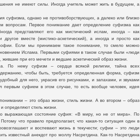
ошения не имеют силы. Иногда учитель может жить в будущем, а
я суфизма, однако не противоборствующих, а далеко или близко
рым вопросам. Первое понимание дает определение суфизма как
Иногда представляют его как мистический ислам, иногда – как
и другое вместе (мистико-аскетический), а иногда и просто как
софии. Если мы принимаем такое понимание, то смело можно
икновением Ислама. Первыми суфиями в таком случае были «люди
 жившие при его мечети и ведшие аскетический образ жизни.
а. По нему суфизм – сердце всякой религии, тайна всех
одержанию, чтобы быть, требуется определенная форма, суфизм
удобный для него, украсив его рисунками, и запахами, и звуками
л первым суфием в этом случае, то есть вообще человек, идея
понимании – это образ жизни, стиль жизни. А во втором – образ
 и определяют стиль жизни.
о выражающая состояние суфия: «В миру, но не от мира». По
 Потому что правило предполагает, что какая-то ситуация один в
ровозглашают и воспевают жизнь в текучести; суфии – это люди
ть известный анекдот про моллу Насретдина. Как-то Насретдина