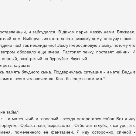
 оставленный, и заблудился. В диком парке между нами. Блуждал,
 отчий дом. Выберусь из этого леса к низкому дому, постучу в окно -
поздний час! так неожиданно! Зажгут керосиновую лампу, потому что
 ветром оборвало еще вчера. Растопят печку, поставят чайник. И
стоянный, разогретый на буржуйке. Вкусный.
треть, слушать.
ась память блудного сына. Подвернулась ситуация - и нате! Ведь в
 память всего человечества. Кого бы еще вспомнить?
 не забыл.
я - и маленький, и взрослый - всегда остерегался собак. Вот я иду
ереулке. Собака лает, вырывается. Отбегает вглубь, к конуре, и с
 меня, помеченного её фантазией. Я иду осторожно, спиной -