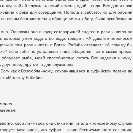
о подушкой ей служил плоский камень, едой – вода. Все дни и ночи
ходила к реке для созерцания. Попала в рабство, но для рабыни
со своим благочестием и обращениями к Богу, была освобождена
 она. Однажды она в кругу сотоварищей сидела и размышляла по
, который умел ходить по воде, говорит: «А давайте перенесем
должим там размышлять о Боге». Рабийа отвечает: «А почему бы
ухе? Если тебя не устраивает наше общество, так и скажи прямо.
 обладает рыба, моей способностью летать Бог наделил и муху.
ь друг перед другом, а для служения».
Богу как к Возлюбленному, сохранившееся в суфийской поэзии до
ает «Молитву Рабийи»:
 миров
еверная.
вестно, свои ли читала она стихи или читала к конкретному случаю
стрирует мою идею, что суфии – люди бесписьменного сознания,