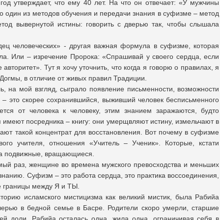
год утверждает, что ему 40 лет. На что он отвечает: «У мужчины
то один из методов обучения и передачи знания в суфизме – метод
етод вывернутой истины: говорить с дверью так, чтобы слышала
рдец человеческих» - другая важная формула в суфизме, которая
ла. Или – изречение Пророка: «Спрашивай у своего сердца, если
авторитет». Тут я хочу уточнить, что когда я говорю о правилах, я
Догмы, в отличие от живых правил Традиции.
, на мой взгляд, сыграло появление письменности, возможности
 – это скорее сохранившийся, выживший человек бесписьменного
ется от человека к человеку, этим знанием заражаются, будто
 имеют посредника – книгу: они умерщвляют истину, измельчают в
дают такой концентрат для восстановления. Вот почему в суфизме
ого учителя, отношения «Учитель – Ученик». Которые, кстати
, а подвижные, вращающиеся.
амый раз, женщине во времена мужского превосходства и меньших
нанию. Суфизм – это работа сердца, это практика воссоединения,
е границы между Я и ТЫ.
торию исламского мистицизма как великий мистик, была Рабийа
черью в бедной семье в Басре. Родители скоро умерли, старшие
ей доли. Рабийа осталась одна, жила одна, ограничивая себя в