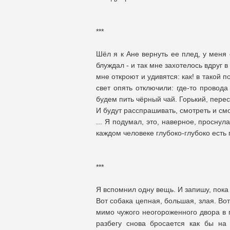
***
Шёл я к Ане вернуть ее плед, у меня
блуждал - и так мне захотелось вдруг в
мне откроют и удивятся: как! в такой 
свет опять отключили: где-то провода
будем пить чёрный чай. Горький, пере
И будут расспрашивать, смотреть и смо
... Я подумал, это, наверное, проснул
каждом человеке глубоко-глубоко есть
***
Я вспомнил одну вещь. И запишу, пока
Вот собака цепная, большая, злая. Вот 
мимо чужого неогороженного двора в п
разбегу снова бросается как бы на