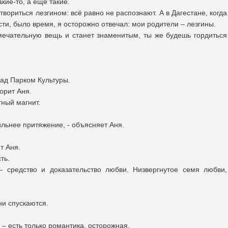
акие-то, а еще такие.
твориться лезгином: всё равно не распознают. А в Дагестане, когда
ти, было время, я осторожно отвечал: мои родители – лезгины.
мечательную вещь и станет знаменитым, ты же будешь гордиться
ад Парком Культуры.
ворит Аня.
тный магнит.
ильнее притяжение, - объясняет Аня.
т Аня.
ть.
– средство и доказательство любви. Низвергнутое семя любви,
ни спускаются.
– есть только романтика, осторожная.