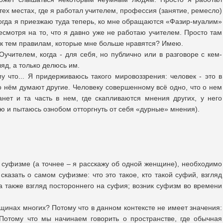
тех местах, где я работал учителем, профессия (занятие, ремесло)
Когда я приезжаю туда теперь, ко мне обращаются «Фазир-муалим»
есмотря на то, что я давно уже не работаю учителем. Просто там
 к тем правилам, которые мне больше нравятся? Имею.
учителем, когда - для себя, но публично или в разговоре с кем-
ляд, а только делюсь им.
у что... Я придерживаюсь такого мировоззрения: человек - это в
о нём думают другие. Человеку совершенному всё одно, что о нем
нет и та часть в нем, где скапливаются мнения других, у него
ю и пытаюсь ознобом отторгнуть от себя «дурные» мнения).
 суфизме (а точнее – я расскажу об одной женщине), необходимо
сказать о самом суфизме: что это такое, кто такой суфий, взгляд
а также взгляд постороннего на суфия; возник суфизм во времени
щинах многих? Потому что в данном контексте не имеет значения:
 Потому что мы начинаем говорить о пространстве, где обычная