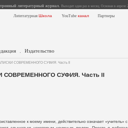
тронный литературный журнал.
Выходит один раз в месяц. Основан в апреле 2
Школа
канал
Лиterraтурная
YouTube
Партнеры
едакция
Издательство
.
ЗАПИСКИ СОВРЕМЕННОГО СУФИЯ. Часть II
И СОВРЕМЕННОГО СУФИЯ. Часть II
приставленное к моему имени, действительно означает «учитель» с
 может слышаться некоторым неумным людям. Просто я работал