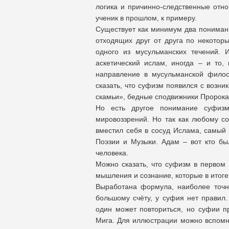
логика и причинно-следственные отн
ученик в прошлом, к примеру.
Существует как минимум два понимани
отходящих друг от друга по некото
одного из мусульманских течений. 
аскетический ислам, иногда – и то, 
направление в мусульманской фило
сказать, что суфизм появился с возн
скамьи», бедные сподвижники Пророка,
Но есть другое понимание суфизм
мировоззрений. Но так как любому с
вместил себя в сосуд Ислама, самый 
Поэзии и Музыки. Адам – вот кто бы
человека.
Можно сказать, что суфизм в первом 
мышления и сознание, которые в итоге
Выработана формула, наиболее точн
большому счёту, у суфия нет правил.
один может повториться, но суфии п
Мига. Для иллюстрации можно вспомни