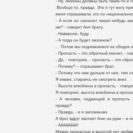
- Ну, лезгины должны быть такие-то и т
Вообще-то, правда. Это я тут могу при
меня спрашивали, кто по национальнос
- А если он напишет какую-нибудь за
им? - говорит Аня брату.
- Наверное, буду.
- А тогда он будет лезгином?
… Потом мы поднимаемся на ободок н
- Пропасть – это обратный магнит, - го
- Да, - повторяю, - пропасть – это обра
- Почему? – спрашивает брат.
- Потому что чем дальше от нее, тем с
Я киваю, стараясь не смотреть вниз.
- Высота влюблена в пропасть, - говори
Я повторяю: высота влюблена в пропас
- А человек, падающий в пропасть 
правда?
- Правда, - и я запоминаю.
А брат вдруг хватает Аню на руки – и о
- Аййййййй!
Между пропастью и высотой нет любви 