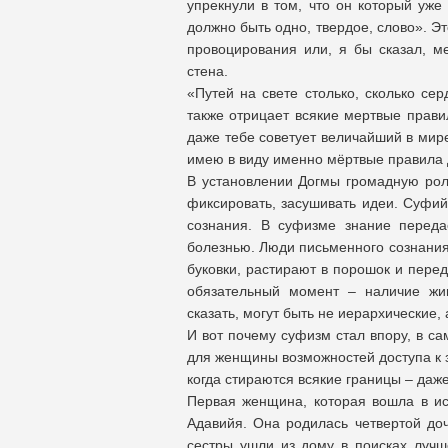
упрекнули в том, что он который уже 
должно быть одно, твердое, слово». Э
провоцирования или, я бы сказал, м
стена.
«Путей на свете столько, сколько се
также отрицает всякие мертвые прави
даже тебе советует величайший в мире 
имею в виду именно мёртвые правила 
В установлении Догмы громадную роль
фиксировать, засушивать идеи. Суфий
сознания. В суфизме знание переда
болезнью. Люди письменного сознания
буковки, растирают в порошок и пере
обязательный момент – наличие жив
сказать, могут быть не иерархические
И вот почему суфизм стал впору, в с
для женщины возможностей доступа к з
когда стираются всякие границы – даж
Первая женщина, которая вошла в ис
Адавийя. Она родилась четвертой до
сестры ушли из дому в поисках лучш