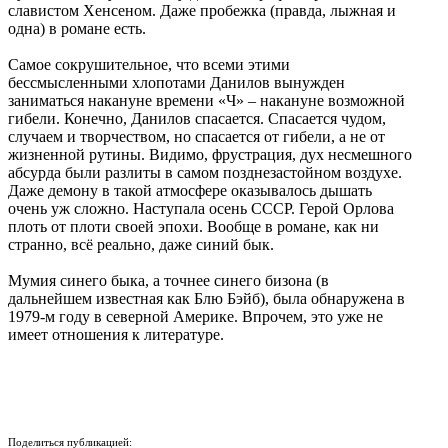
славистом Хенсеном. Даже пробежка (правда, лыжная и
одна) в романе есть.
Самое сокрушительное, что всеми этими
бессмысленными хлопотами Данилов вынужден
заниматься накануне времени «Ч» – накануне возможной
гибели. Конечно, Данилов спасается. Спасается чудом,
случаем и творчеством, но спасается от гибели, а не от
жизненной рутины. Видимо, фрустрация, дух несмешного
абсурда были разлиты в самом позднезастойном воздухе.
Даже демону в такой атмосфере оказывалось дышать
очень уж сложно. Наступала осень СССР. Герой Орлова
плоть от плоти своей эпохи. Вообще в романе, как ни
странно, всё реально, даже синий бык.
Мумия синего быка, а точнее синего бизона (в
дальнейшем известная как Блю Бэйб), была обнаружена в
1979-м году в северной Америке. Впрочем, это уже не
имеет отношения к литературе.
Поделиться публикацией: