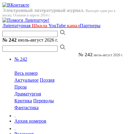
Электронный литературный журнал.
Выходит один раз в
месяц. Основан в апреле 2014 г.
Лиterraтурная
Школа
YouTube
канал
Партнеры
№ 242
июль-август 2026 г.
№ 242
июль-август 2026 г.
№ 242
Весь номер
Актуальное
Поэзия
Проза
Драматургия
Критика
Переводы
Фантастика
.
Архив номеров
.
Редакция