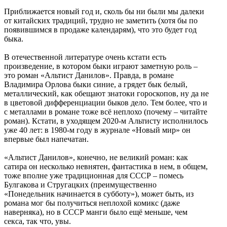
Приближается новый год и, сколь бы ни были мы далеки
от китайских традиций, трудно не заметить (хотя бы по
появившимся в продаже календарям), что это будет год
быка.
В отечественной литературе очень кстати есть
произведение, в котором быки играют заметную роль –
это роман «Альтист Данилов». Правда, в романе
Владимира Орлова быки синие, а грядет бык белый,
металлический, как обещают знатоки гороскопов, ну да не
в цветовой дифференциации быков дело. Тем более, что и
с металлами в романе тоже всё неплохо (почему – читайте
роман). Кстати, в уходящем 2020-м Альтисту исполнилось
уже 40 лет: в 1980-м году в журнале «Новый мир» он
впервые был напечатан.
«Альтист Данилов», конечно, не великий роман: как
сатира он несколько невнятен, фантастика в нем, в общем,
тоже вполне уже традиционная для СССР – помесь
Булгакова и Стругацких (преимущественно
«Понедельник начинается в субботу»), может быть, из
романа мог бы получиться неплохой комикс (даже
наверняка), но в СССР манги было ещё меньше, чем
секса, так что, увы.