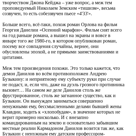
творчеством Джона Кейджа – уже вопрос, а меж тем
проповедуемый Николаем Земским «тишизм», весьма
созвучен, то есть собеззвучен пьесе «4'33'».
Больше всего, всё-таки, похож роман Орлова на фильм
Георгия Данелии «Осенний марафон». Фильм снят всего
на год раньше романа, а вышел на экраны и вовсе в
январе того же 1980-го, в котором опубликован роман,
посему все совпадения случайны, вернее, они
обусловлены эпохой, а не прямыми заимствованиями и
цитатами.
Меж тем произведения похожи. Это только кажется, что
демон Данилов во всём противоположен Андрею
Бузыкину: и неприятному ему субъекту руки при случае
не подаст, и, если что, даже на дуэль грозного противника
вызовет… На самом же деле Данилов столь же
фрустрированное, столь же загнанное существо, как и
Бузыкин. Он вынужден заниматься совершенно
ненужными ему, бессмысленными делами бывшей жены
Клавдии, ходить к «хлопобудам», в значение которых не
верит примерно нисколько. И с внезапно
командированным на землю и основательно забывшим
местные реалии Кармадоном Данилов возится так же, как
Бузыкин с ненужным ему датским профессором-