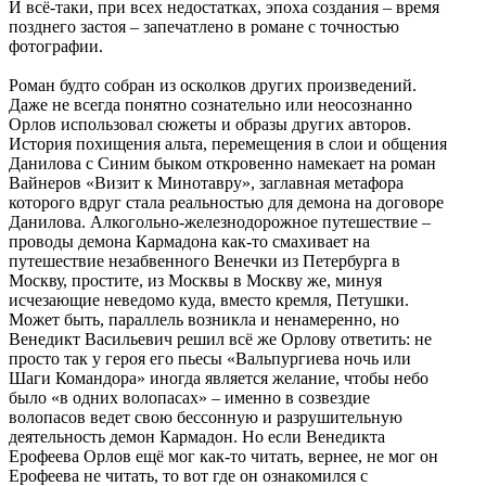
И всё-таки, при всех недостатках, эпоха создания – время
позднего застоя – запечатлено в романе с точностью
фотографии.
Роман будто собран из осколков других произведений.
Даже не всегда понятно сознательно или неосознанно
Орлов использовал сюжеты и образы других авторов.
История похищения альта, перемещения в слои и общения
Данилова с Синим быком откровенно намекает на роман
Вайнеров «Визит к Минотавру», заглавная метафора
которого вдруг стала реальностью для демона на договоре
Данилова. Алкогольно-железнодорожное путешествие –
проводы демона Кармадона как-то смахивает на
путешествие незабвенного Венечки из Петербурга в
Москву, простите, из Москвы в Москву же, минуя
исчезающие неведомо куда, вместо кремля, Петушки.
Может быть, параллель возникла и ненамеренно, но
Венедикт Васильевич решил всё же Орлову ответить: не
просто так у героя его пьесы «Вальпургиева ночь или
Шаги Командора» иногда является желание, чтобы небо
было «в одних волопасах» – именно в созвездие
волопасов ведет свою бессонную и разрушительную
деятельность демон Кармадон. Но если Венедикта
Ерофеева Орлов ещё мог как-то читать, вернее, не мог он
Ерофеева не читать, то вот где он ознакомился с