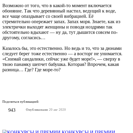
Возможно от того, что в какой-то момент включается
обоняние. Так что деревянный настил, ведущий к воде,
все чаще опаздывает со своей вибрацией. Её
стремительно опережает запах. Запах моря. Знаете, как из
электрички выходят женщины и поводя ноздрями так
обстоятельно вдыхают — ну да, тут дышится совсем по-
другому, согласись…
Казалось бы, это естественно. Но ведь и то, что за дюнами
следует берег тоже естественно — а восторг не унимается.
«Снимай сандалики, сейчас уже будет море!», — сверху в
твою панамку шепчет бабушка. Которая? Впрочем, какая
разница… Где? Где море-то?
Поделиться публикацией:
943
Опубликовано
20 авг 2020
КОНКУРСЫ И ПРЕМИИ