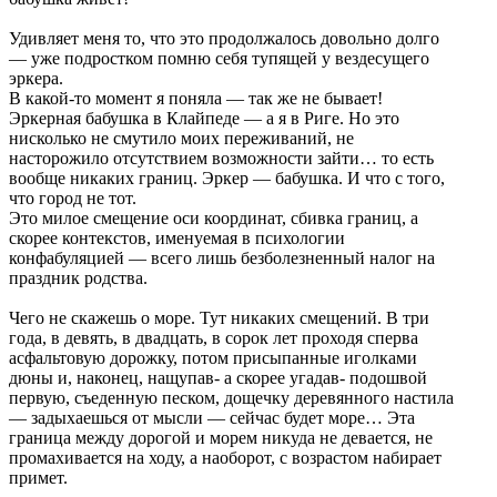
Удивляет меня то, что это продолжалось довольно долго
— уже подростком помню себя тупящей у вездесущего
эркера.
В какой-то момент я поняла — так же не бывает!
Эркерная бабушка в Клайпеде — а я в Риге. Но это
нисколько не смутило моих переживаний, не
насторожило отсутствием возможности зайти… то есть
вообще никаких границ. Эркер — бабушка. И что с того,
что город не тот.
Это милое смещение оси координат, сбивка границ, а
скорее контекстов, именуемая в психологии
конфабуляцией — всего лишь безболезненный налог на
праздник родства.
Чего не скажешь о море. Тут никаких смещений. В три
года, в девять, в двадцать, в сорок лет проходя сперва
асфальтовую дорожку, потом присыпанные иголками
дюны и, наконец, нащупав- а скорее угадав- подошвой
первую, съеденную песком, дощечку деревянного настила
— задыхаешься от мысли — сейчас будет море… Эта
граница между дорогой и морем никуда не девается, не
промахивается на ходу, а наоборот, с возрастом набирает
примет.