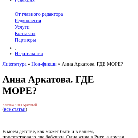
От главного редактора
Редколлегия
Услуги
Контакты
Партнеры
.
Издательство
Лиterraтура
»
Нон-фикшн
» Анна Аркатова. ГДЕ МОРЕ?
Анна Аркатова. ГДЕ
МОРЕ?
Колонка Анны Аркатовой
(
все статьи
)
В моём детстве, как может быть и в вашем,
присутствовало две бабушки. Одна жила в Риге, а другая