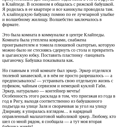
в Клайпеде. В основном я общалась с рижской бабушкой.
Я родилась в ее квартире и все каникулы проводила там.
А клайпедскую бабушку помню по ее лучезарной улыбке
и волшебному жилищу. Волшебство заключалось в
формате.
Это была комната в коммуналке в центре Клайпеды.
Комната была утеплена коврами, снабжена
проигрывателем и томила плюшевой скатертью, которую
можно было не стесняясь сдернуть со стола и превратить
в цыганскую юбку. Поставить пластинку -танцевать
цыганочку. Бабушка показывала как.
Но главным в этой комнате был эркер. Эркер отделялся
тюлевой занавеской, и в нём не просто разрешалось — а
предписывалось! — устраивать свою отдельную жизнь с
пуфиком, чайным сервизом и немецкой куклой Габи.
Эркер, натурально — контейнер мечты!
Особенность этого расклада в том, что приезжая из года в
год в Ригу, выходя соответственно из бабушкиного
подъезда на улице Заля и сворачивая за угол на улицу
Дзирнаву, я упиралась взглядом… в нарядный
оправленный малахитовой майоликой эркер. Любому, кто
шел со мной рядом, я сообщала — а тут моя вторая
бабушка живёт!