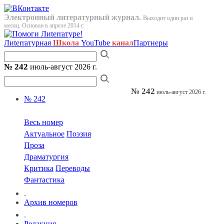
Электронный литературный журнал.
Выходит один раз в
месяц. Основан в апреле 2014 г.
Лиterraтурная
Школа
YouTube
канал
Партнеры
№ 242
июль-август 2026 г.
№ 242
июль-август 2026 г.
№ 242
Весь номер
Актуальное
Поэзия
Проза
Драматургия
Критика
Переводы
Фантастика
.
Архив номеров
.
Редакция