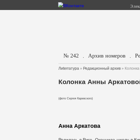
Элек
№ 242
Архив номеров
Р
.
.
Лиterraтура
»
Редакционный архив
» Колонка
Колонка Анны Аркатово
(фото Сергея Каревского)
Анна Аркатова
Родилась в Риге. Окончила школу в Ки