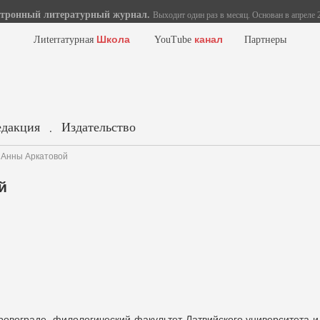
тронный литературный журнал.
Выходит один раз в месяц. Основан в апреле 2
Школа
канал
Лиterraтурная
YouTube
Партнеры
едакция
Издательство
.
 Анны Аркатовой
й
ровограде, филологический факультет Латвийского университета и