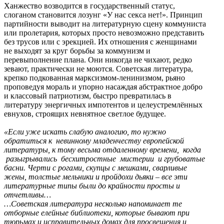
Ханжество возводится в государственный статус,
слоганом становится лозунг «У нас секса нет!». Принцип
партийности выводит на литературную сцену коммуниста
или пролетария, которых просто невозможно представить
без трусов или с эрекцией. Их отношения с женщинами
не выходят за круг борьбы за коммунизм и
перевыполнение плана. Они никогда не чихают, редко
зевают, практически не моются. Советская литература,
крепко подкованная марксизмом-ленинизмом, рьяно
проповедуя мораль и упорно насаждая абстрактное добро
и классовый патриотизм, быстро превратилась в
литературу энергичных импотентов и целеустремлённых
евнухов, строящих невнятное светлое будущее.
«Если уже искать слабую аналогию, то нужно
обратиться к невинному младенчеству европейской
литературы, к тому весьма отдаленному времени, когда
разыгрывались бесхитростные мистерии и грубоватые
басни. Черти с рогами, скупцы с мешками, сварливые
жены, толстые мельники и пройдохи дьяки – все эти
литературные типы были до крайности просты и
отчетливы…
…Советская литература несколько напоминает те
отборные елейные библиотеки, которые бывают при
тюрьмах и исправительных домах для просвещения и