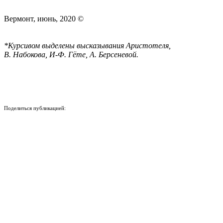
Вермонт, июнь, 2020 ©
*Курсивом выделены высказывания Аристотеля,
В. Набокова, И-Ф. Гёте, А. Берсеневой.
Поделиться публикацией:
3 737
Опубликовано
20 июн 2020
КОНКУРСЫ И ПРЕМИИ
АФИША
Наверх ↑
© 2014-2026 ИД Лиterraтура
Правовая информация