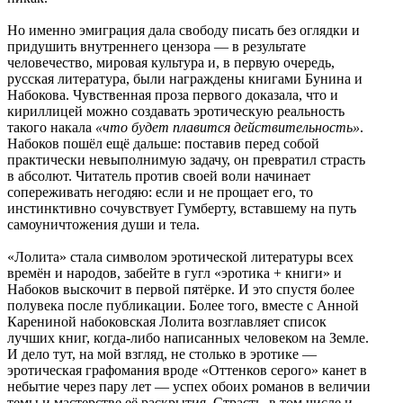
Но именно эмиграция дала свободу писать без оглядки и
придушить внутреннего цензора — в результате
человечество, мировая культура и, в первую очередь,
русская литература, были награждены книгами Бунина и
Набокова. Чувственная проза первого доказала, что и
кириллицей можно создавать эротическую реальность
такого накала
«что будет плавится действительность»
.
Набоков пошёл ещё дальше: поставив перед собой
практически невыполнимую задачу, он превратил страсть
в абсолют. Читатель против своей воли начинает
сопереживать негодяю: если и не прощает его, то
инстинктивно сочувствует Гумберту, вставшему на путь
самоуничтожения души и тела.
«Лолита» стала символом эротической литературы всех
времён и народов, забейте в гугл «эротика + книги» и
Набоков выскочит в первой пятёрке. И это спустя более
полувека после публикации. Более того, вместе с Анной
Карениной набоковская Лолита возглавляет список
лучших книг, когда-либо написанных человеком на Земле.
И дело тут, на мой взгляд, не столько в эротике —
эротическая графомания вроде «Оттенков серого» канет в
небытие через пару лет — успех обоих романов в величии
темы и мастерстве её раскрытия. Страсть, в том числе и