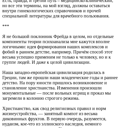
Есть, правда, и третий путь – медицинско-клинический,
но все эти термины, на мой взгляд, должны оставаться
внутри гинекологических справочников и прочей
специальной литературы для врачебного пользования.
***
Я не большой поклонник Фрейда в целом, но отдельные
компоненты теории психоанализа мне кажутся вполне
логичными: идея формирования наших комплексов и
фобий в раннем детстве, например. Причём способ этот
весьма успешно применим не только к человеку, но и к
группе людей. И даже к целой цивилизации.
Наша западно-европейская цивилизация родилась в
Греции, там же прошли наши младенческие годы и раннее
детство. На пору юности пришлось возникновение и
становление христианства. Изменения произошли
монументальные — после вольных игрищ и проказ мы
загремели в колонию строгого режима.
Христианство, как свод религиозных правил и норм
жизнеустройства, — занятный компот из весьма
диковинных фруктов. В первую очередь, разумеется,
иудаизм, кое-что из эллинского наследия, немного