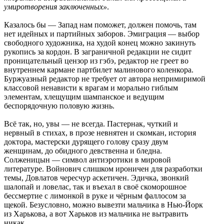
умиротворения заключенных»
.
Казалось бы — Запад нам поможет, должен помочь, там
нет идейных и партийных заборов. Эмиграция — выбор
свободного художника, на худой конец можно закинуть
рукопись за кордон. В заграничной редакции не сидит
проницательный цензор из гэбэ, редактор не греет во
внутреннем кармане партбилет малинового коленкора.
Буржуазный редактор не требует от автора непримиримой
классовой ненависти к врагам и морально гиблым
элементам, хлещущим шампанское и ведущим
беспорядочную половую жизнь.
Всё так, но, увы — не всегда. Пастернак, чуткий и
нервный в стихах, в прозе невнятен и скомкан, история
доктора, мастерски дурящего голову сразу двум
женщинам, до обидного девственна и бледна.
Солженицын — символ антиэротики в мировой
литературе. Войнович слишком ироничен для разработки
темы, Довлатов чересчур аскетичен. Эдичка, звонкий
шалопай и ловелас, так и въехал в своё скоморошное
бессмертие с лимонкой в руке и чёрным фаллосом за
щекой. Безусловно, можно вывезти мальчика в Нью-Йорк
из Харькова, а вот Харьков из мальчика не вытравить
никак.