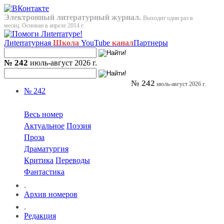
Электронный литературный журнал.
Выходит один раз в
месяц. Основан в апреле 2014 г.
Лиterraтурная
Школа
YouTube
канал
Партнеры
№ 242
июль-август 2026 г.
№ 242
июль-август 2026 г.
№ 242
Весь номер
Актуальное
Поэзия
Проза
Драматургия
Критика
Переводы
Фантастика
.
Архив номеров
.
Редакция