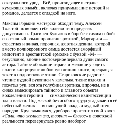
сексуального урода. Всё, происходящее в стране
кумачовых знамён, включая придумывание историй и
романов, делается с оглядкой на него.
Максим Горький мастерски обходит тему, Алексей
Толстой позволяет себе вольности в пределах
допустимого. Трагичен Булгаков в борьбе с самим собой:
его главный роман пропитан эротикой, Маргарита —
страстная и живая, порочная, азартная девица, которой
вместо полнокровного самца достаётся аморфный
импотент в арестантской ермолке с буквой «М» —
безусловно, вполне достоверное зеркало души самого
автора. Тайное обожание тирана и желание угодить
власти кастрируют любовную линию книги, превращая
текст в подростковое чтиво. Стариковские радости:
чтение нудной рукописи у камелька, тихие вздохи и
пожатья рук, вся эта голубиная эротика, впрочем, не в
силах замаскировать тайного и главного объекта
вожделения героини — символической квинтэссенции
зла и власти. Под маской без особого труда угадывается её
небесный жених — всемогущий вождь и мудрый отец
народов. Круг замкнулся, уроборос проглотил свой хвост.
«Сила, что желает зла, творит — благое»
в советской
реальности перевернулась ровно наоборот.