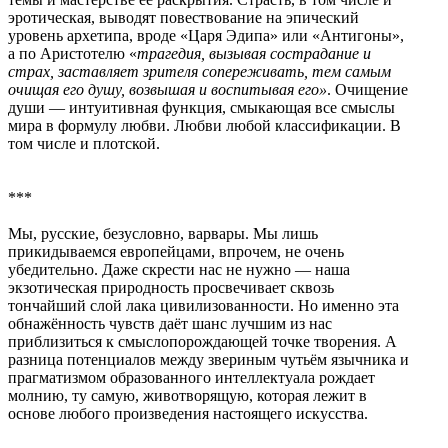
эротическая, выводят повествование на эпический
уровень архетипа, вроде «Царя Эдипа» или «Антигоны»,
а по Аристотелю «
трагедия, вызывая сострадание и
страх, заставляет зрителя сопереживать, тем самым
очищая его душу, возвышая и воспитывая его»
. Очищение
души — интуитивная функция, смыкающая все смыслы
мира в формулу любви. Любви любой классификации. В
том числе и плотской.
***
Мы, русские, безусловно, варвары. Мы лишь
прикидываемся европейцами, впрочем, не очень
убедительно. Даже скрести нас не нужно — наша
экзотическая природность просвечивает сквозь
тончайший слой лака цивилизованности. Но именно эта
обнажённость чувств даёт шанс лучшим из нас
приблизиться к смыслопорождающей точке творения. А
разница потенциалов между звериным чутьём язычника и
прагматизмом образованного интеллектуала рождает
молнию, ту самую, животворящую, которая лежит в
основе любого произведения настоящего искусства.