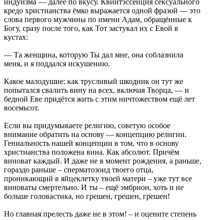
индуизма — далее по вкусу. Квинтэссенция сексуального
кредо христианства ёмко выражается одной фразой — это
слова первого мужчины по имени Адам, обращённые к
Богу, сразу после того, как Тот застукал их с Евой в
кустах:
— Та женщина, которую Ты дал мне, она соблазнила
меня, и я поддался искушению.
Какое малодушие: как трусливый шкодник он тут же
попытался свалить вину на всех, включая Творца, — и
бедной Еве придётся жить с этим ничтожеством ещё лет
восемьсот.
Если вы придумываете религию, советую особое
внимание обратить на основу — концепцию религии.
Гениальность нашей концепции в том, что в основу
христианства положена вина. Как абсолют. Причём
виноват каждый. И даже не в момент рождения, а раньше,
гораздо раньше – сперматозоид твоего отца,
проникающий в яйцеклетку твоей матери – уже тут все
виноваты смертельно. И ты – ещё эмбрион, хоть и не
больше головастика, но грешен, грешен, грешен!
Но главная прелесть даже не в этом! – и оцените степень