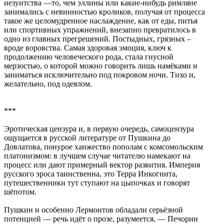
иезуитства —то, чем эллины или какие-нибудь римляне
занимались с невинностью кроликов, получая от процесса
такое же целомудренное наслаждение, как от еды, питья
или спортивных упражнений, внезапно превратилось в
одно из главных прегрешений. Постыдных, грязных –
вроде воровства. Самая здоровая эмоция, ключ к
продолжению человеческого рода, стала гнусной
мерзостью, о которой можно говорить лишь намёками и
заниматься исключительно под покровом ночи. Тихо и,
желательно, под одеялом.
***
Эротическая цензура и, в первую очередь, самоцензура
ощущается в русской литературе от Пушкина до
Довлатова, понурое ханжество пополам с комсомольским
платонизмом: в лучшем случае читателю намекают на
процесс или дают примерный вектор развития. Империя
русского эроса таинственна, это Терра Инкогнита,
путешественники тут ступают на цыпочках и говорят
шёпотом.
Пушкин и особенно Лермонтов обладали серьёзной
потенцией — речь идёт о прозе, разумеется, — Печорин