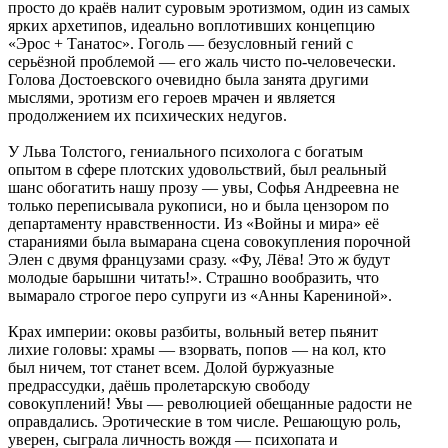
просто до краёв налит суровым эротизмом, один из самых
ярких архетипов, идеально воплотивших концепцию
«Эрос + Танатос». Гоголь — безусловный гений с
серьёзной проблемой — его жаль чисто по-человечески.
Голова Достоевского очевидно была занята другими
мыслями, эротизм его героев мрачен и является
продолжением их психических недугов.
У Льва Толстого, гениального психолога с богатым
опытом в сфере плотских удовольствий, был реальный
шанс обогатить нашу прозу — увы, Софья Андреевна не
только переписывала рукописи, но и была цензором по
департаменту нравственности. Из «Войны и мира» её
стараниями была вымарана сцена совокупления порочной
Элен с двумя французами сразу. «Фу, Лёва! Это ж будут
молодые барышни читать!». Страшно вообразить, что
вымарало строгое перо супруги из «Анны Карениной».
Крах империи: оковы разбиты, вольный ветер пьянит
лихие головы: храмы — взорвать, попов — на кол, кто
был ничем, тот станет всем. Долой буржуазные
предрассудки, даёшь пролетарскую свободу
совокуплений! Увы — революцией обещанные радости не
оправдались. Эротические в том числе. Решающую роль,
уверен, сыграла личность вождя — психопата и