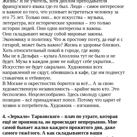
Жизнь? Я не учитель, хотя диплом преподавателя
французского языка где-то был. Люди – самое интересное
и важное из того, что успевает встретиться человеку за
его 75 лет. Только они... все искусства – музыка,
литература, все исторические хроники – это только
истории людей. Они одни интересны и важны.
Они складывают между собой мировые законы.
Экономику и политику. Что ж простому поэту, да ещё и с
гитарой, может быть важно? Жизнь и здоровье близких.
Хоть относительный покой в городе, где живу.
Мы не в Дельфах – культа Аполлона тут не было и не
будет. Музы в каждом доме не найдут себе укрытия...
Искусство не будет сакрально. Художники всех
направлений не сядут, обнявшись в кафе, где им поднесут
стаканчик и отбивную.
В Москве и окрестностях борются за всё... А за свою
художественную независимость – крайне мало кто. Это
бесполезно. Нецелесообразно. Здесь смолоду сдают
позиции – всё принадлежит попсе. Потому что царит её
хозяин и потребитель. Художник – изгнанник.
4. «Зеркало» Тарковского – плач по утрате, которая
ещё не произошла, но происходит непрерывно. Мне
самой бывает жалко каждого прожитого дня, даже
самого тяжёлого. А как складываются ваши