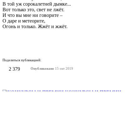
В той уж сорокалетней дымке...
Вот только это, свет не лжёт.
И что вы мне ни говорите –
О даре и метеорите,
Огонь и только. Жжёт и жжёт.
Поделиться публикацией:
2 379
Опубликовано
15 окт 2019
КОНКУРСЫ И ПРЕМИИ
АФИША
Наверх ↑
© 2014-2026 ИД Лиterraтура
Правовая информация
Владелец - Наталья Комелькова
Авторизация