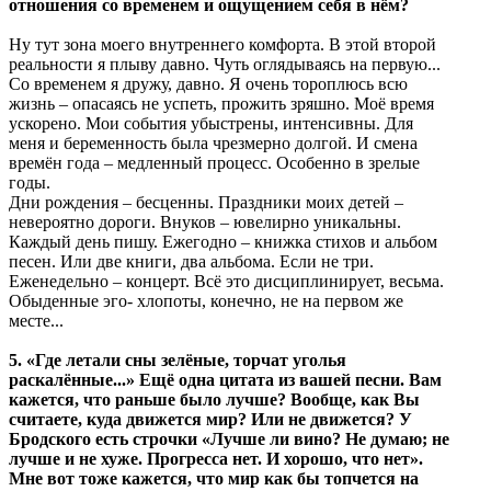
отношения со временем и ощущением себя в нём?
Ну тут зона моего внутреннего комфорта. В этой второй
реальности я плыву давно. Чуть оглядываясь на первую...
Со временем я дружу, давно. Я очень тороплюсь всю
жизнь – опасаясь не успеть, прожить зряшно. Моё время
ускорено. Мои события убыстрены, интенсивны. Для
меня и беременность была чрезмерно долгой. И смена
времён года – медленный процесс. Особенно в зрелые
годы.
Дни рождения – бесценны. Праздники моих детей –
невероятно дороги. Внуков – ювелирно уникальны.
Каждый день пишу. Ежегодно – книжка стихов и альбом
песен. Или две книги, два альбома. Если не три.
Еженедельно – концерт. Всё это дисциплинирует, весьма.
Обыденные эго- хлопоты, конечно, не на первом же
месте...
5. «Где летали сны зелёные, торчат уголья
раскалённые...» Ещё одна цитата из вашей песни. Вам
кажется, что раньше было лучше? Вообще, как Вы
считаете, куда движется мир? Или не движется? У
Бродского есть строчки «Лучше ли вино? Не думаю; не
лучше и не хуже. Прогресса нет. И хорошо, что нет».
Мне вот тоже кажется, что мир как бы топчется на