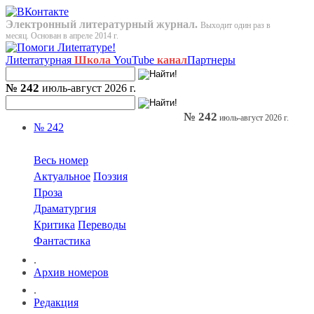
Электронный литературный журнал.
Выходит один раз в
месяц. Основан в апреле 2014 г.
Лиterraтурная
Школа
YouTube
канал
Партнеры
№ 242
июль-август 2026 г.
№ 242
июль-август 2026 г.
№ 242
Весь номер
Актуальное
Поэзия
Проза
Драматургия
Критика
Переводы
Фантастика
.
Архив номеров
.
Редакция