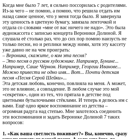
Когда мне было 7 лет, я сильно поссорилась с родителями.
Из-за чего – не помню, а помню, что решила отдать им
назад самое ценное, что у меня тогда было. Я завернула
эту ценность в цветную бумагу, завязала ленточкой и
отдала со словами «мне от вас ничего не надо». Это была
аудиокассета с записью концерта Вероники Долиной. Я
слушала её столько раз, что до сих пор помню наизусть не
только песни, но и реплики между ними, хотя эту кассету
уже давно не на чем проиграть:
– Вероника, скажите, о ком эта песня?
– Это песня о русском художнике. Например, Бунине...
Например, Саше Чёрном. Например, Георгии Иванове...
Можно привести не одно имя... Вот... Почти детская
песня «Песня Серой Шейки»...
Эта детская любовь, конечно, повлияла на меня. А может,
это не влияние, а совпадение. В любом случае это мой
«секретик», один из тех, что прятала в детстве под
цветными бутылочными стёклами. И теперь я делюсь им с
вами. Ещё одно яркое воспоминание из детства –
огромная радуга над степью. Мне захотелось соединить
эти воспоминания и задать Веронике Долиной 7 таких
вопросов:
1. «Как ваша светлость поживает?» Вы, конечно, сразу