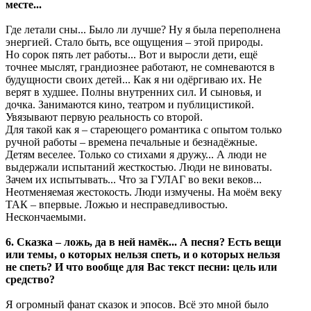
месте...
Где летали сны... Было ли лучше? Ну я была переполнена
энергией. Стало быть, все ощущения – этой природы.
Но сорок пять лет работы... Вот и выросли дети, ещё
точнее мыслят, грандиознее работают, не сомневаются в
будущности своих детей... Как я ни одёргиваю их. Не
верят в худшее. Полны внутренних сил. И сыновья, и
дочка. Занимаются кино, театром и публицистикой.
Увязывают первую реальность со второй.
Для такой как я – стареющего романтика с опытом только
ручной работы – времена печальные и безнадёжные.
Детям веселее. Только со стихами я дружу... А люди не
выдержали испытаний жесткостью. Люди не виноваты.
Зачем их испытывать... Что за ГУЛАГ во веки веков...
Неотменяемая жестокость. Люди измучены. На моём веку
ТАК – впервые. Ложью и несправедливостью.
Нескончаемыми.
6. Сказка – ложь, да в ней намёк... А песня? Есть вещи
или темы, о которых нельзя спеть, и о которых нельзя
не спеть? И что вообще для Вас текст песни: цель или
средство?
Я огромный фанат сказок и эпосов. Всё это мной было