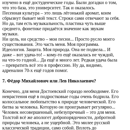
изучено в ещё достуденческие годы. Были догадки о том,
что это база, это университет. Так и оказалось.
Песенная культура – это лишь лёгонький аромат, коим
сбрызнут бывает мой текст. Строки сами отвечают за себя.
Но да, там есть музыкальность, пластика чуть выше
среднего, фонетике придаётся значение как звукам
музыки.
Ни цель, ни средство – мои песни... Просто русло моего
существования. Это часть меня. Моя программа.
Идеология. Защита. Моя природа. Она не подвела... И
даже – вот удача-то! – кому-то ещё оказалась не чуждой,
на что-то годной... Да ещё и много лет. Редкая удача была
– превратить всё это в профессию. Ну да, видимо,
адреналин 70-х ещё годов помог.
7. Фёдор Михайлович или Лев Николаевич?
Конечно, для меня Достоевский гораздо необходимее. Его
неврастения ещё в подростковые годы очень бодрила. Его
колоссальное любопытство к природе человеческой. Его
битва за человека. Которую он проигрывает регулярно...
Человек несовершенный, небезупречный – это для меня.
Толстой всё же апологет добропорядочности, добротной
природы человека, а не ущербной. Это милее русской
классической традиции, само собой. Вплоть до