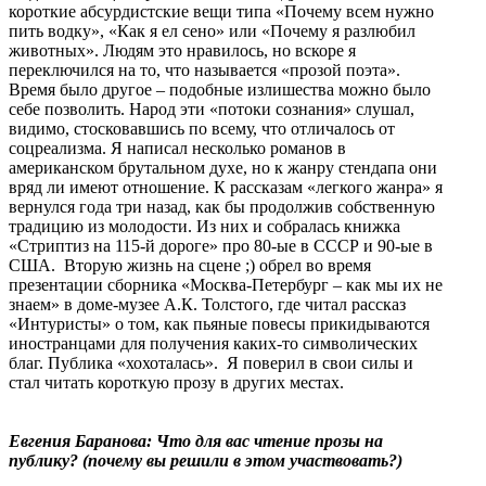
короткие абсурдистские вещи типа «Почему всем нужно
пить водку», «Как я ел сено» или «Почему я разлюбил
животных». Людям это нравилось, но вскоре я
переключился на то, что называется «прозой поэта».
Время было другое – подобные излишества можно было
себе позволить. Народ эти «потоки сознания» слушал,
видимо, стосковавшись по всему, что отличалось от
соцреализма. Я написал несколько романов в
американском брутальном духе, но к жанру стендапа они
вряд ли имеют отношение. К рассказам «легкого жанра» я
вернулся года три назад, как бы продолжив собственную
традицию из молодости. Из них и собралась книжка
«Стриптиз на 115-й дороге» про 80-ые в СССР и 90-ые в
США. Вторую жизнь на сцене ;) обрел во время
презентации сборника «Москва-Петербург – как мы их не
знаем» в доме-музее А.К. Толстого, где читал рассказ
«Интуристы» о том, как пьяные повесы прикидываются
иностранцами для получения каких-то символических
благ. Публика «хохоталась». Я поверил в свои силы и
стал читать короткую прозу в других местах.
Евгения Баранова: Что для вас чтение прозы на
публику? (почему вы решили в этом участвовать?)