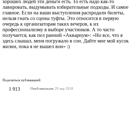
хороших людей эти деньги есть. То есть надо как-то
лавировать, выдумывать избирательные подходы. И самое
главное. Если на ваши выступления распродали билеты,
нельзя гнать со сцены туфты. Это относится в первую
очередь к организаторам таких вечеров, к их
профессионализму в выборе участников. А то часто
получается, как пел ранний «Аквариум»: «Но все, что я
здесь слышал, меня погружало в сон. Дайте мне мой кусок
жизни, пока я не вышел вон» :)
Поделиться публикацией:
1 913
Опубликовано
29 апр 2018
КОНКУРСЫ И ПРЕМИИ
АФИША