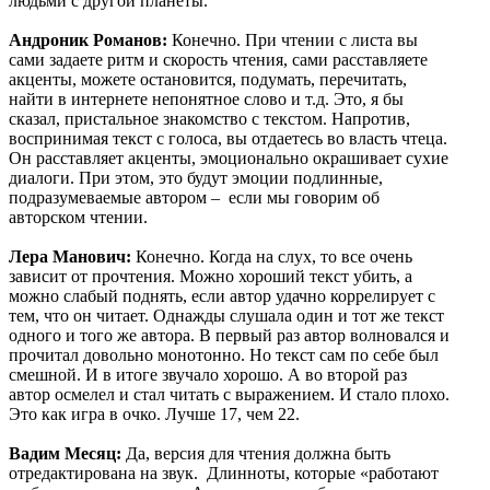
людьми с другой планеты.
Андроник Романов:
Конечно. При чтении с листа вы
сами задаете ритм и скорость чтения, сами расставляете
акценты, можете остановится, подумать, перечитать,
найти в интернете непонятное слово и т.д. Это, я бы
сказал, пристальное знакомство с текстом. Напротив,
воспринимая текст с голоса, вы отдаетесь во власть чтеца.
Он расставляет акценты, эмоционально окрашивает сухие
диалоги. При этом, это будут эмоции подлинные,
подразумеваемые автором – если мы говорим об
авторском чтении.
Лера Манович:
Конечно. Когда на слух, то все очень
зависит от прочтения. Можно хороший текст убить, а
можно слабый поднять, если автор удачно коррелирует с
тем, что он читает. Однажды слушала один и тот же текст
одного и того же автора. В первый раз автор волновался и
прочитал довольно монотонно. Но текст сам по себе был
смешной. И в итоге звучало хорошо. А во второй раз
автор осмелел и стал читать с выражением. И стало плохо.
Это как игра в очко. Лучше 17, чем 22.
Вадим Месяц:
Да, версия для чтения должна быть
отредактирована на звук. Длинноты, которые «работают