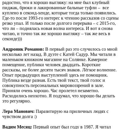
радостно, что я хорошо выгляжу: на мне был клубный
пиджак, брюки и лакированные бальные туфли – все
куплено в секонд-хенде, которые тогда только появились.
Где-то после 1993-го интерес к чтению рассказов со сцены
резко упал. И только после долгого перерыва – с 2015-го,
что ли – поднялась новая волна интереса. И вот я снова
читаю, и точно так же хорошо выгляжу – так же весь в
секонде)))
Андроник Романов:
В первый раз это случилось со мной
несколько лет назад. В дуэте с Катей Садур. Мы читали в
маленьком книжном магазине на Солянке. Камерное
помещение, публики человек двадцать. Короткие
рассказы, не более десяти тысяч знаков. Лёгкое волнение.
Опыт предыдущих выступлений здесь не помощник.
Публика везде разная. Есть твой текст, твой голос и
совокупность персональных мировоззрений в зале.
Приняли очень хорошо. Час пролетел незаметно.
Расходились неохотно. Я подумал, что хорошо бы делать
это регулярно.
Лера Манович:
Паразитирую на приличных людях с
чувством долга :)
Вадим Месяц:
Первый опыт был году в 1987. Я читал