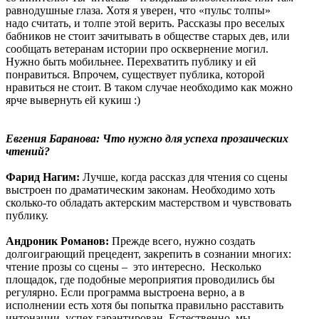
равнодушные глаза. Хотя я уверен, что «пульс толпы»
надо считать, и толпе этой верить. Рассказы про веселых
бабников не стоит зачитывать в обществе старых дев, или
сообщать ветеранам истории про осквернение могил.
Нужно быть мобильнее. Перехватить публику и ей
понравиться. Впрочем, существует публика, которой
нравиться не стоит. В таком случае необходимо как можно
ярче вывернуть ей кукиш :)
Евгения Баранова: Что нужно для успеха прозаических
чтений?
Фарид Нагим:
Лучше, когда рассказ для чтения со сцены
выстроен по драматическим законам. Необходимо хоть
сколько-то обладать актерским мастерством и чувствовать
публику.
Андроник Романов:
Прежде всего, нужно создать
долгоиграющий прецедент, закрепить в сознании многих:
чтение прозы со сцены – это интересно. Несколько
площадок, где подобные мероприятия проводились бы
регулярно. Если программа выстроена верно, а в
исполнении есть хотя бы попытка правильно расставить
интонации, успех гарантирован. Естественно, мы