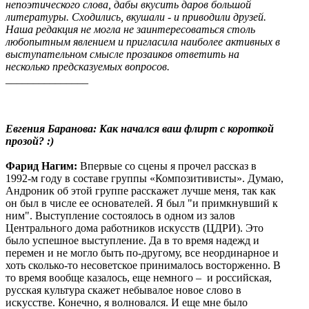
непоэтического слова, дабы вкусить даров большой
литературы. Сходились, вкушали - и приводили друзей.
Наша редакция не могла не заинтересоваться столь
любопытным явлением и пригласила наиболее активных в
выступательном смысле прозаиков ответить на
несколько предсказуемых вопросов.
_______________
Евгения Баранова: Как начался ваш флирт с короткой
прозой? :)
Фарид Нагим:
Впервые со сцены я прочел рассказ в
1992-м году в составе группы «Композитивисты». Думаю,
Андроник об этой группе расскажет лучше меня, так как
он был в числе ее основателей. Я был "и примкнувший к
ним". Выступление состоялось в одном из залов
Центрального дома работников искусств (ЦДРИ). Это
было успешное выступление. Да в то время надежд и
перемен и не могло быть по-другому, все неординарное и
хоть сколько-то несоветское принималось восторженно. В
то время вообще казалось, еще немного – и российская,
русская культура скажет небывалое новое слово в
искусстве. Конечно, я волновался. И еще мне было