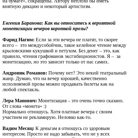
на бумаге», сокращены. Автору неплохо бы иметь
внятную дикцию и некоторый артистизм.
Евгения Баранова: Как вы относитесь к вероятной
монетизации вечеров короткой прозы?
Фарид Нагим:
Если за эти вечера не платят, то скорее
всего – это междусобойчик, такое келейное чтение между
крыловскими кукушкой и петухом. Без денег – это, как
правило, чтения графоманов эксгибиционистов. Я – за
монетизацию, но это зависит только от нас самих.
Андроник Романов:
Почему нет? Это некий театральный
жанр. Думаю, что на вечер хорошей, качественно
исполняемой прозы можно продавать билеты как на
любой спектакль.
Лера Манович:
Монетизация – это очень точно сказано.
От слова «монета» :)
Нормально отношусь. Хотя платные вечера c своим
участием не рекламирую. Неловко как-то.
Вадим Месяц:
К деньгам я отношусь со здоровым
интересом. Просто не надо забывать, что не у всех