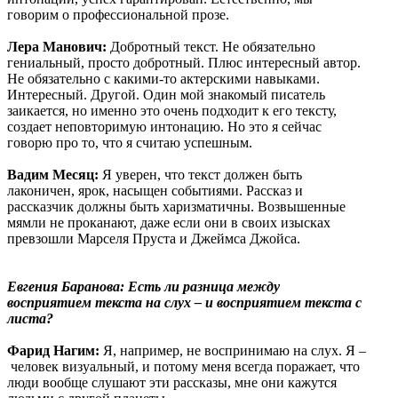
говорим о профессиональной прозе.
Лера Манович:
Добротный текст. Не обязательно
гениальный, просто добротный. Плюс интересный автор.
Не обязательно c какими-то актерскими навыками.
Интересный. Другой. Один мой знакомый писатель
заикается, но именно это очень подходит к его тексту,
создает неповторимую интонацию. Но это я сейчас
говорю про то, что я считаю успешным.
Вадим Месяц:
Я уверен, что текст должен быть
лаконичен, ярок, насыщен событиями. Рассказ и
рассказчик должны быть харизматичны. Возвышенные
мямли не проканают, даже если они в своих изысках
превзошли Марселя Пруста и Джеймса Джойса.
Евгения Баранова: Есть ли разница между
восприятием текста на слух – и восприятием текста с
листа?
Фарид Нагим:
Я, например, не воспринимаю на слух. Я –
человек визуальный, и потому меня всегда поражает, что
люди вообще слушают эти рассказы, мне они кажутся