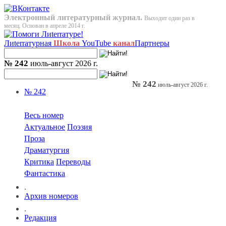
Электронный литературный журнал.
Выходит один раз в
месяц. Основан в апреле 2014 г.
Лиterraтурная
Школа
YouTube
канал
Партнеры
№ 242
июль-август 2026 г.
№ 242
июль-август 2026 г.
№ 242
Весь номер
Актуальное
Поэзия
Проза
Драматургия
Критика
Переводы
Фантастика
.
Архив номеров
.
Редакция