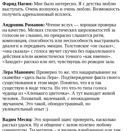
Фарид Нагим:
Мне было интересно. Я с детства люблю
выступать. Очень волнуюсь и очень люблю. Возможность
получить адреналиновый всплеск.
Андроник Романов:
Чтение вслух — хорошая проверка
на качество. Мелких стилистических шероховатостей за
голосом не слышно, но прекрасно слышится ритм,
композиция, способность или неспособность выстраивать
диалоги и передавать эмоции. Толстовское «он сказал»,
«она сказала» с голоса звучит скучно без параллельного
действия и/или акмеистически точного «как именно».
«Заходит» рассказ или нет, чувствуешь по реакции зала.
Лера Манович:
Примерно то же, что нацарапывание на
скамейке «здесь была Лера». Подтверждение факта своего
существования в этом мире. Понятно, что я и так
существую в виде текста. Но это что-то типа голоса
чудища из «Аленького цветочка». А тут выходит живой
человек. Лохматый, маленький, с неожиданным
звучанием. Это такой, обоюдострашный, но
увлекательный опыт :)
Вадим Месяц:
Это хороший шанс проверить, насколько
рассказ удался. Ну и общение с залом полезно любому
сочинителю. Ты читаешь – и видишь влюбленные или там