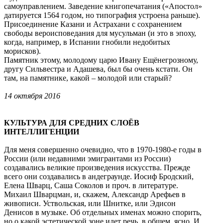
самоуправлением. Заведение книгопечатания («Апостол»
датируется 1564 годом, но типография устроена раньше).
Присоединение Казани и Астрахани с сохранением
свободы вероисповедания для мусульман (и это в эпоху,
когда, например, в Испании гнобили недобитых
морисков).
Памятник этому, молодому царю Ивану Ещёнегрозному,
другу Сильвестра и Адашева, был бы очень кстати. Он
там, на памятнике, какой – молодой или старый?
14 октября 2016
КУЛЬТУРА ДЛЯ СРЕДНИХ СЛОЁВ
ИНТЕЛЛИГЕНЦИИ
Для меня совершенно очевидно, что в 1970-1980-е годы в
России (или недавними эмигрантами из России)
создавались великие произведения искусства. Прежде
всего они создавались в андеграунде. Иосиф Бродский,
Елена Шварц, Саша Соколов и проч. в литературе.
Михаил Шварцман, и, скажем, Александр Арефьев в
живописи. Уствольская, или Шнитке, или Эдисон
Денисов в музыке. Об отдельных именах можно спорить,
но о какой эстетической зоне идет речь, в общем, ясно. И