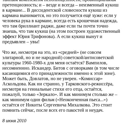
претенциозность; и – везде и всегда – неизменный кукиш
в кармане... В диссидентской словесности кукиш из
кармана вынимается, но это получается ещё хуже: если у
человека рука в кармане, всегда есть крошечная надежда,
что там бриллиант раджи, даже если ты почти точно
знаешь, что там кукиш (на этом построен художественный
эффект Юрия Трифонова). А если кукиш вынут и
предъявлен – увы!
Что же, несмотря на это, из «средней» (не совсем
элитарной, но и не народной) советской/антисоветской
культуры 1960-1980-х для меня остаётся? Вампилов,
несомненнно. Искандер. Битов с оговорками (в том числе
касающимися его принадлежности именно к этой зоне).
Может быть, Довлатов, но не уверен. «Комиссар»
Аскольдова. Как ни странно, у Тарковского-режиссёра,
несмотря на гениальные стихи его отца, остаётся,
пожалуй, только «Зеркало». И как минимум столько же –
как минимум один фильм («Неоконченная пьеса...»)
остаётся от Никиты Сергеевича Михалкова. Это стоит
помнить сейчас, после всех его пакостей и неудач.
8 июня 2010