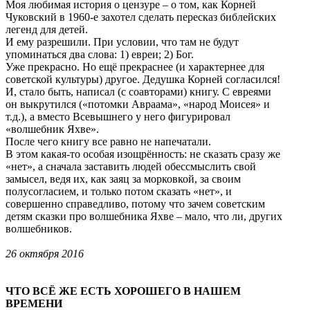
Моя любимая история о цензуре – о том, как Корней
Чуковский в 1960-е захотел сделать пересказ библейских
легенд для детей.
И ему разрешили. При условии, что там не будут
упоминаться два слова: 1) евреи; 2) Бог.
Уже прекрасно. Но ещё прекраснее (и характернее для
советской культуры) другое. Дедушка Корней согласился!
И, стало быть, написал (с соавторами) книгу. С евреями
он выкрутился («потомки Авраама», «народ Моисея» и
т.д.), а вместо Всевышнего у него фигурировал
«волшебник Яхве».
После чего книгу все равно не напечатали.
В этом какая-то особая изощрённость: не сказать сразу же
«нет», а сначала заставить людей обессмыслить свой
замысел, ведя их, как заяц за морковкой, за своим
полусогласием, и только потом сказать «нет», и
совершенно справедливо, потому что зачем советским
детям сказки про волшебника Яхве – мало, что ли, других
волшебников.
26 октября 2016
ЧТО ВСЁ ЖЕ ЕСТЬ ХОРОШЕГО В НАШЕМ
ВРЕМЕНИ