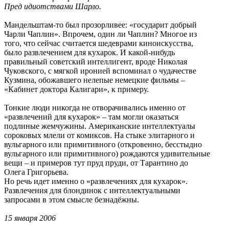
Пред идиотствами Шарло.
Мандельштам-то был прозорливее: «государит добрый
Чарли Чаплин». Впрочем, один ли Чаплин? Многое из
того, что сейчас считается шедеврами киноискусства,
было развлечением для кухарок. И какой-нибудь
правильный советский интеллигент, вроде Николая
Чуковского, с мягкой иронией вспоминал о чудачестве
Кузмина, обожавшего нелепые немецкие фильмы –
«Кабинет доктора Калигари», к примеру.
Тонкие люди никогда не отворачивались именно от
«развлечений для кухарок» – там могли оказаться
подлиные жемчужины. Американские интеллектуалы
сороковых млели от комиксов. На стыке элитарного и
вульгарного или примитивного (откровенно, бесстыдно
вульгарного или примитивного) рождаются удивительные
вещи – и примеров тут пруд пруди, от Тарантино до
Олега Григорьева.
Но речь идет именно о «развлечениях для кухарок».
Развлечения для блондинок с интеллектуальными
запросами в этом смысле безнадёжны.
15 января 2006