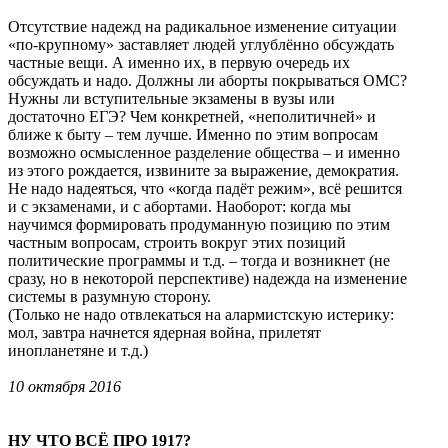
Отсутствие надежд на радикальное изменение ситуации
«по-крупному» заставляет людей углублённо обсуждать
частные вещи. А именно их, в первую очередь их
обсуждать и надо. Должны ли аборты покрываться ОМС?
Нужны ли вступительные экзамены в вузы или
достаточно ЕГЭ? Чем конкретней, «неполитичней» и
ближе к быту – тем лучше. Именно по этим вопросам
возможно осмысленное разделение общества – и именно
из этого рождается, извините за выражение, демократия.
Не надо надеяться, что «когда падёт режим», всё решится
и с экзаменами, и с абортами. Наоборот: когда мы
научимся формировать продуманную позицию по этим
частным вопросам, строить вокруг этих позиций
политические программы и т.д. – тогда и возникнет (не
сразу, но в некоторой перспективе) надежда на изменение
системы в разумную сторону.
(Только не надо отвлекаться на алармистскую истерику:
мол, завтра начнется ядерная война, прилетят
инопланетяне и т.д.)
10 октября 2016
НУ ЧТО ВСЁ ПРО 1917?