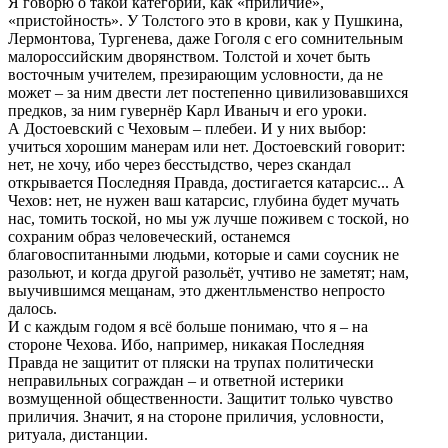
Я говорю о такой категории, как «приличие»,
«пристойность». У Толстого это в крови, как у Пушкина,
Лермонтова, Тургенева, даже Гоголя с его сомнительным
малороссийским дворянством. Толстой и хочет быть
восточным учителем, презирающим условности, да не
может – за ним двести лет постепенно цивилизовавшихся
предков, за ним гувернёр Карл Иваныч и его уроки.
А Достоевский с Чеховым – плебеи. И у них выбор:
учиться хорошим манерам или нет. Достоевский говорит:
нет, не хочу, ибо через бесстыдство, через скандал
открывается Последняя Правда, достигается катарсис... А
Чехов: нет, не нужен ваш катарсис, глубина будет мучать
нас, томить тоской, но мы уж лучше поживем с тоской, но
сохраним образ человеческий, останемся
благовоспитанными людьми, которые и сами соусник не
разольют, и когда другой разольёт, учтиво не заметят; нам,
выучившимся мещанам, это джентльменство непросто
далось.
И с каждым годом я всё больше понимаю, что я – на
стороне Чехова. Ибо, например, никакая Последняя
Правда не защитит от пляски на трупах политически
неправильных сограждан – и ответной истерики
возмущенной общественности. Защитит только чувство
приличия. Значит, я на стороне приличия, условности,
ритуала, дистанции.