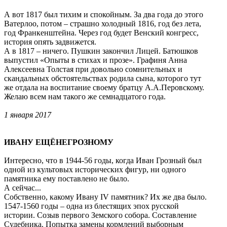
А вот 1817 был тихим и спокойным. За два года до этого
Ватерлоо, потом – страшно холодный 1816, год без лета,
год Франкенштейна. Через год будет Венский конгресс,
история опять задвижется.
А в 1817 – ничего. Пушкин закончил Лицей. Батюшков
выпустил «Опыты в стихах и прозе». Графиня Анна
Алексеевна Толстая при довольно сомнительных и
скандальных обстоятельствах родила сына, которого тут
же отдала на воспитание своему братцу А.А.Перовскому.
Желаю всем нам такого же семнадцатого года.
1 января 2017
ИВАНУ ЕЩЁНЕГРОЗНОМУ
Интересно, что в 1944-56 годы, когда Иван Грозный был
одной из культовых исторических фигур, ни одного
памятника ему поставлено не было.
А сейчас...
Собственно, какому Ивану IV памятник? Их же два было.
1547-1560 годы – одна из блестящих эпох русской
истории. Созыв первого Земского собора. Составление
Судебника. Попытка замены кормлений выборным