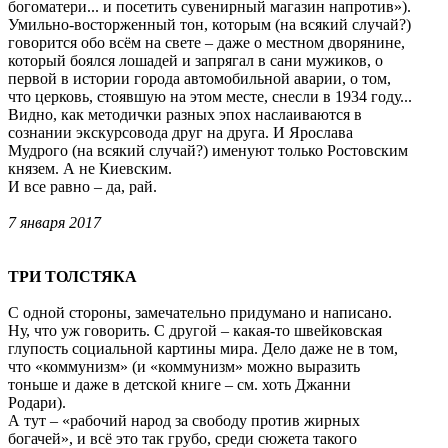
богоматери... и посетить сувенирный магазин напротив»).
Умильно-восторженный тон, которым (на всякий случай?)
говорится обо всём на свете – даже о местном дворянине,
который боялся лошадей и запрягал в сани мужиков, о
первой в истории города автомобильной аварии, о том,
что церковь, стоявшую на этом месте, снесли в 1934 году...
Видно, как методички разных эпох наслаиваются в
сознании экскурсовода друг на друга. И Ярослава
Мудрого (на всякий случай?) именуют только Ростовским
князем. А не Киевским.
И все равно – да, рай.
7 января 2017
ТРИ ТОЛСТЯКА
С одной стороны, замечательно придумано и написано.
Ну, что уж говорить. С другой – какая-то швейковская
глупость социальной картины мира. Дело даже не в том,
что «коммунизм» (и «коммунизм» можно выразить
тоньше и даже в детской книге – см. хоть Джанни
Родари).
А тут – «рабочий народ за свободу против жирных
богачей», и всё это так грубо, среди сюжета такого