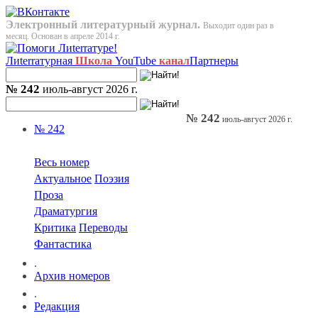
Электронный литературный журнал.
Выходит один раз в
месяц. Основан в апреле 2014 г.
Лиterraтурная
Школа
YouTube
канал
Партнеры
№ 242
июль-август 2026 г.
№ 242
июль-август 2026 г.
№ 242
Весь номер
Актуальное
Поэзия
Проза
Драматургия
Критика
Переводы
Фантастика
.
Архив номеров
.
Редакция