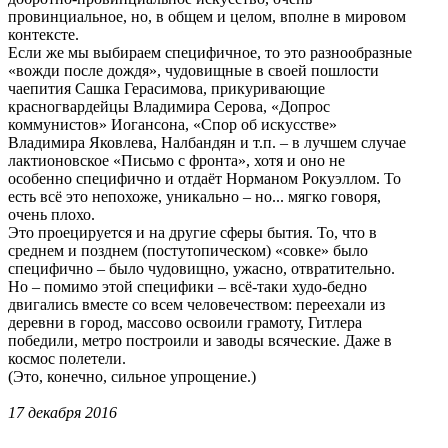
провинциальное, но, в общем и целом, вполне в мировом
контексте.
Если же мы выбираем специфичное, то это разнообразные
«вожди после дождя», чудовищные в своей пошлости
чаепития Сашка Герасимова, прикуривающие
красногвардейцы Владимира Серова, «Допрос
коммунистов» Иогансона, «Спор об искусстве»
Владимира Яковлева, Налбандян и т.п. – в лучшем случае
лактионовское «Письмо с фронта», хотя и оно не
особенно специфично и отдаёт Норманом Рокуэллом. То
есть всё это непохоже, уникально – но... мягко говоря,
очень плохо.
Это проецируется и на другие сферы бытия. То, что в
среднем и позднем (постутопическом) «совке» было
специфично – было чудовищно, ужасно, отвратительно.
Но – помимо этой специфики – всё-таки худо-бедно
двигались вместе со всем человечеством: переехали из
деревни в город, массово освоили грамоту, Гитлера
победили, метро построили и заводы всяческие. Даже в
космос полетели.
(Это, конечно, сильное упрощение.)
17 декабря 2016