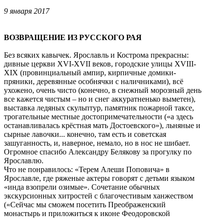
9 января 2017
ВОЗВРАЩЕНИЕ ИЗ РУССКОГО РАЯ
Без всяких кавычек. Ярославль и Кострома прекрасны:
дивные церкви XVI-XVII веков, городские улицы XVIII-
XIX (провинциальный ампир, кирпичные домики-
пряники, деревянные особнячки с наличниками), всё
ухожено, очень чисто (конечно, в снежный морозный день
все кажется чистым – но и снег аккуратненько выметен),
выставка ледяных скульптур, памятник пожарной таксе,
трогательные местные достопримечательности («а здесь
останавливалась крёстная мать Достоевского»), льняные и
сырные лавочки... конечно, там есть и советская
зашуганность, и, наверное, немало, но в нос не шибает.
Огромное спасибо Александру Белякову за прогулку по
Ярославлю.
Что не понравилось: «Терем Алеши Поповича» в
Ярославле, где ряженые актеры говорят с детьми языком
«инда взопрели озимые». Сочетание обычных
экскурсионных хитростей с благочестивым ханжеством
(«Сейчас мы сможем посетить Преображенский
монастырь и приложиться к иконе Феодоровской