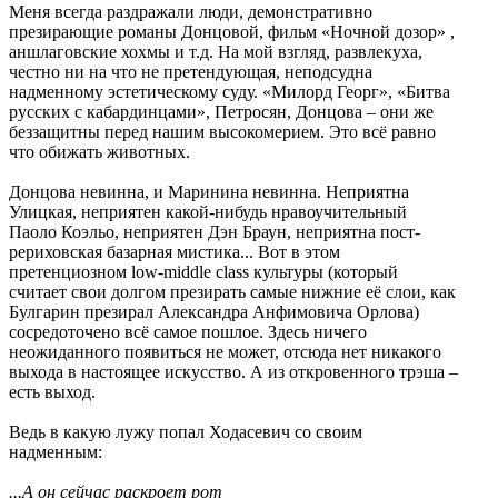
Меня всегда раздражали люди, демонстративно
презирающие романы Донцовой, фильм «Ночной дозор» ,
аншлаговские хохмы и т.д. На мой взгляд, развлекуха,
честно ни на что не претендующая, неподсудна
надменному эстетическому суду. «Милорд Георг», «Битва
русских с кабардинцами», Петросян, Донцова – они же
беззащитны перед нашим высокомерием. Это всё равно
что обижать животных.
Донцова невинна, и Маринина невинна. Неприятна
Улицкая, неприятен какой-нибудь нравоучительный
Паоло Коэльо, неприятен Дэн Браун, неприятна пост-
рериховская базарная мистика... Вот в этом
претенциозном low-middle class культуры (который
считает свои долгом презирать самые нижние её слои, как
Булгарин презирал Александра Анфимовича Орлова)
сосредоточено всё самое пошлое. Здесь ничего
неожиданного появиться не может, отсюда нет никакого
выхода в настоящее искусство. А из откровенного трэша –
есть выход.
Ведь в какую лужу попал Ходасевич со своим
надменным:
...А он сейчас раскроет рот