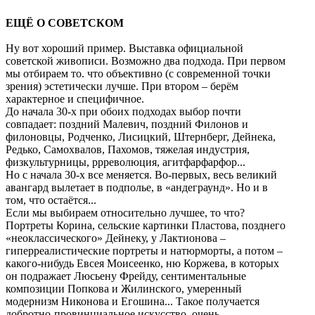
ЕЩЁ О СОВЕТСКОМ
Ну вот хороший пример. Выставка официальной
советской живописи. Возможно два подхода. При первом
мы отбираем то. что объективно (с современной точки
зрения) эстетически лучше. При втором – берём
характерное и специфичное.
До начала 30-х при обоих подходах выбор почти
совпадает: поздний Малевич, поздний Филонов и
филоновцы, Родченко, Лисицкий, Штернберг, Дейнека,
Редько, Самохвалов, Пахомов, тяжелая индустрия,
физкультурницы, ррреволюция, агитфарфарфор...
Но с начала 30-х все меняется. Во-первых, весь великий
авангард вылетает в подполье, в «андеграунд». Но и в
том, что остаётся...
Если мы выбираем относительно лучшее, то что?
Портреты Корина, сельские картинки Пластова, позднего
«неоклассического» Дейнеку, у Лактионова –
гиперреалистические портреты и натюрморты, а потом –
какого-нибудь Евсея Моисеенко, ню Коржева, в которых
он подражает Люсьену Фрейду, сентиментальные
композиции Попкова и Жилинского, умеренный
модернизм Никонова и Егошина... Такое получается
добротно-провинциальное искусство, очень