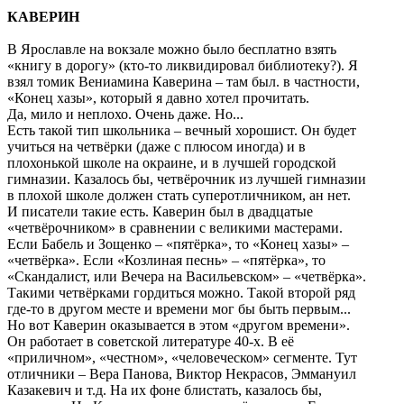
КАВЕРИН
В Ярославле на вокзале можно было бесплатно взять
«книгу в дорогу» (кто-то ликвидировал библиотеку?). Я
взял томик Вениамина Каверина – там был. в частности,
«Конец хазы», который я давно хотел прочитать.
Да, мило и неплохо. Очень даже. Но...
Есть такой тип школьника – вечный хорошист. Он будет
учиться на четвёрки (даже с плюсом иногда) и в
плохонькой школе на окраине, и в лучшей городской
гимназии. Казалось бы, четвёрочник из лучшей гимназии
в плохой школе должен стать суперотличником, ан нет.
И писатели такие есть. Каверин был в двадцатые
«четвёрочником» в сравнении с великими мастерами.
Если Бабель и Зощенко – «пятёрка», то «Конец хазы» –
«четвёрка». Если «Козлиная песнь» – «пятёрка», то
«Скандалист, или Вечера на Васильевском» – «четвёрка».
Такими четвёрками гордиться можно. Такой второй ряд
где-то в другом месте и времени мог бы быть первым...
Но вот Каверин оказывается в этом «другом времени».
Он работает в советской литературе 40-х. В её
«приличном», «честном», «человеческом» сегменте. Тут
отличники – Вера Панова, Виктор Некрасов, Эммануил
Казакевич и т.д. На их фоне блистать, казалось бы,