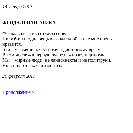
14 января 2017
ФЕОДАЛЬНАЯ ЭТИКА
Феодальная этика отжила своё.
Но всё-таки одна вещь в феодальной этике мне очень
нравится.
Это – уважение к честному и достойному врагу.
В том числе – в первую очередь – врагу мёртвому.
Мы – мирные люди, не ландскнехты и не политруки.
Но к нам это тоже относится.
20 февраля 2017
Продолжение >
________________
Cм. также: Валерий Шубинский. Избранные FB-записи 2014-15 гг. //
Лиterraтура, №№
52
,
53
. –
Прим. ред.