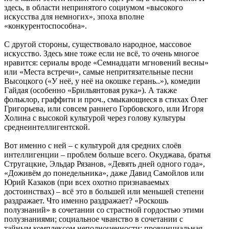
здесь, в области непринятого социумом «высокого
искусства для немногих», эпоха вполне
«конкурентоспособна».
С другой стороны, существовало народное, массовое
искусство. Здесь мне тоже если не всё, то очень многое
нравится: сериалы вроде «Семнадцати мгновений весны»
или «Места встречи», самые непритязательные песни
Высоцкого («У неё, у неё на окошке герань..»), комедии
Гайдая (особенно «Брильянтовая рука»). А также
фольклор, граффити и проч., смыкающиеся в стихах Олег
Григорьева, или совсем раннего Горбовского, или Игоря
Холина с высокой культурой через голову культуры
среднеинтеллигентской.
Вот именно с ней – с культурой для средних слоёв
интеллигенции – проблем больше всего. Окуджава, братья
Стругацкие, Эльдар Рязанов, «Девять дней одного года»,
«Доживём до понедельника», даже Давид Самойлов или
Юрий Казаков (при всех охотно признаваемых
достоинствах) – всё это в большей или меньшей степени
раздражает. Что именно раздражает? «Роскошь
полузнаний» в сочетании со страстной гордостью этими
полузнаниями; социальное чванство в сочетании с
тайным комплексом неполноценности; провинциальная