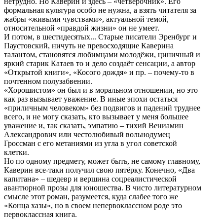
нетрудно. Но Каверин и здесь – «четвёрочник». Его
формальная культура особо не нужна, а взять читателя за
жабры «живыми чувствами», актуальной темой,
относительной «правдой жизни» он не умеет.
И потом, в шестидесятых... Старые писатели Эренбург и
Паустовский, ничуть не превосходящие Каверина
талантом, становятся любимцами молодёжи, циничный и
яркий старик Катаев то и дело создаёт сенсации, а автор
«Открытой книги», «Косого дождя» и пр. – почему-то в
почтенном полузабвении.
«Хорошистом» он был и в моральном отношении, но это
как раз вызывает уважение. В иные эпохи остаться
«приличным человеком» без подвигов и падений труднее
всего, и не могу сказать, кто вызывает у меня большее
уважение и, так сказать, эмпатию – тихий Вениамин
Александрович или честолюбивый вольнодумец
Гроссман с его метаниями из угла в угол советской
клетки.
Но по одному предмету, может быть, не самому главному,
Каверин все-таки получил свою пятёрку. Конечно, «Два
капитана» – шедевр и вершина соцреалистической
авантюрной прозы для юношества. В чисто литературном
смысле этот роман, разумеется, куда слабее того же
«Конца хазы», но в своем непервоклассном роде это
первоклассная книга.