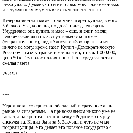
резко упало. Думаю, что и не только мое. Надо немножко
и в чужую шкуру уметь влезать человеку его ранга.
Вечером звонили маме – она мне сигарет купила, много –
5 блоков. Ура, конечно, но до её приезда еще день.
Умудрилась она купить и мяса – еще, значит, месяц
человеческой жизни. Заснул только с коньяком
(отвратительным), под «Алису» и «Зоопарк». Читать
ничего не могу, кроме газет. Купил «Демократическую
Россию» – газету травкинской партии, тираж 1.000.000,
цена 50 к., 16 полос половинных. Но – средняя, хотя и
смелая газета.
28.8.90.
***
Утром встал совершенно обалделый и сразу поехал на
рынок за сигаретами. На привокзальном никого уже не
застал, а на крытом – купил пачку «Родопи» за 3 р. у
спекулянта. Купил бы и за 5. Закурил и чуть не упал
посреди улицы. Что делает это поганое государство с
человеком! <…>