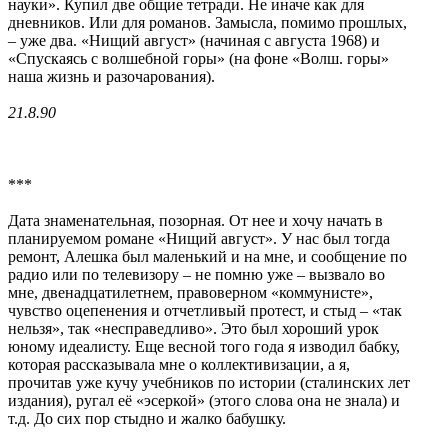
науки». Купил две общие тетради. Не иначе как для
дневников. Или для романов. Замысла, помимо прошлых,
– уже два. «Нищий август» (начиная с августа 1968) и
«Спускаясь с волшебной горы» (на фоне «Волш. горы»
наша жизнь и разочарования).
21.8.90
***
Дата знаменательная, позорная. От нее и хочу начать в
планируемом романе «Нищий август». У нас был тогда
ремонт, Алешка был маленький и на мне, и сообщение по
радио или по телевизору – не помню уже – вызвало во
мне, двенадцатилетнем, правоверном «коммунисте»,
чувство оцепенения и отчетливый протест, и стыд – «так
нельзя», так «несправедливо». Это был хороший урок
юному идеалисту. Еще весной того года я изводил бабку,
которая рассказывала мне о коллективизации, а я,
прочитав уже кучу учебников по истории (сталинских лет
издания), ругал её «эсеркой» (этого слова она не знала) и
т.д. До сих пор стыдно и жалко бабушку.