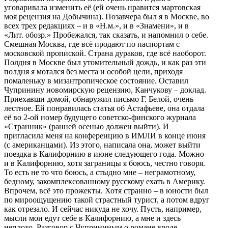
уговаривала изменить её (ей очень нравится мартовская
моя рецензия на Добычина). Позавчера был я в Москве, во
всех трех редакциях – и в «Н.м.», и в «Знамени», и в
«Лит. обозр.» Пробежался, так сказать, и напомнил о себе.
Смешная Москва, где всё продают по паспортам с
московской пропиской. Страна дураков, где всё наоборот.
Полдня в Москве был утомительный дождь, и как раз эти
полдня я мотался без места и особой цели, приходя
помаленьку в мизантропическое состояние. Оставил
Чупринину новомирскую рецензию, Канчукову – доклад.
Приехавши домой, обнаружил письмо Г. Белой, очень
лестное. Ей понравилась статья об Астафьеве, она отдала
её во 2-ой номер будущего советско-финского журнала
«Странник» (ранней осенью должен выйти). И
пригласила меня на конференцию в ИМЛИ в конце июня
(с американцами). Из этого, написала она, может выйти
поездка в Калифорнию в июне следующего года. Можно
и в Калифорнию, хотя заграницы я боюсь, честно говоря.
То есть не то что боюсь, а стыдно мне – неграмотному,
бедному, закомплексованному русскому ехать в Америку.
Впрочем, всё это прожекты. Хотя странно – в юности был
по мироощущению такой страстный турист, а потом вдруг
как отрезало. И сейчас никуда не хочу. Пусть, например,
мысли мои едут себе в Калифорнию, а мне и здесь
неплохо. Разговор с Чуприниным о романе вроде