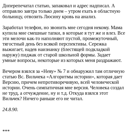
Доперепечатал статью, запаковал и адрес надписал. А
отправлю завтра только днем – утром ехать в областную
больницу, отвозить Люсину кровь на анализ.
Заработал телефон, но звонить мне сегодня некому. Мама
купила мне смешные тапки, в которые я тут же и влез. Все
эти мелочи как-то наполняют пустой, промежуточный,
тягостный день без всякой перспективы. Сережка
выжигает, надев наизнанку (блестящей подкладкой
наружу) пиджак от старой школьной формы. Задает
умные вопросы, некоторые из которых меня раздражают.
Вечером взялся за «Неву» № 7 и обнаружил там отличную
статью Вс. Вильчека «Алгоритмы истории», которая дает
Версию, причем непротиворечивую, всей человеческой
истории. Очень симпатичная мне версия. Человека создал
не труд, а отчуждение, ну и т.д. Откуда взялся этот
Вильчек? Ничего раньше его не читал.
24.8.90.
***