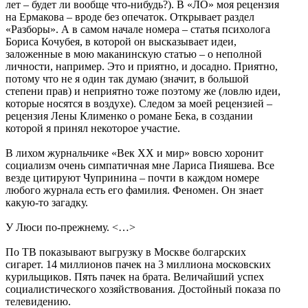
лет – будет ли вообще что-нибудь?). В «ЛО» моя рецензия
на Ермакова – вроде без опечаток. Открывает раздел
«Разборы». А в самом начале номера – статья психолога
Бориса Кочубея, в которой он высказывает идеи,
заложенные в мою маканинскую статью – о неполной
личности, например. Это и приятно, и досадно. Приятно,
потому что не я один так думаю (значит, в большой
степени прав) и неприятно тоже поэтому же (ловлю идеи,
которые носятся в воздухе). Следом за моей рецензией –
рецензия Лены Клименко о романе Бека, в создании
которой я принял некоторое участие.
В лихом журнальчике «Век ХХ и мир» вовсю хоронит
социализм очень симпатичная мне Лариса Пияшева. Все
везде цитируют Чупринина – почти в каждом номере
любого журнала есть его фамилия. Феномен. Он знает
какую-то загадку.
У Люси по-прежнему. <…>
По ТВ показывают выгрузку в Москве болгарских
сигарет. 14 миллионов пачек на 3 миллиона московских
курильщиков. Пять пачек на брата. Величайший успех
социалистического хозяйствования. Достойный показа по
телевидению.