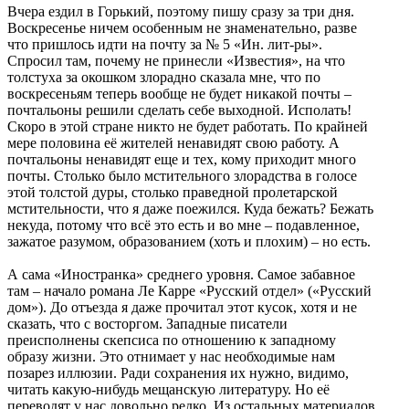
Вчера ездил в Горький, поэтому пишу сразу за три дня.
Воскресенье ничем особенным не знаменательно, разве
что пришлось идти на почту за № 5 «Ин. лит-ры».
Спросил там, почему не принесли «Известия», на что
толстуха за окошком злорадно сказала мне, что по
воскресеньям теперь вообще не будет никакой почты –
почтальоны решили сделать себе выходной. Исполать!
Скоро в этой стране никто не будет работать. По крайней
мере половина её жителей ненавидят свою работу. А
почтальоны ненавидят еще и тех, кому приходит много
почты. Столько было мстительного злорадства в голосе
этой толстой дуры, столько праведной пролетарской
мстительности, что я даже поежился. Куда бежать? Бежать
некуда, потому что всё это есть и во мне – подавленное,
зажатое разумом, образованием (хоть и плохим) – но есть.
А сама «Иностранка» среднего уровня. Самое забавное
там – начало романа Ле Карре «Русский отдел» («Русский
дом»). До отъезда я даже прочитал этот кусок, хотя и не
сказать, что с восторгом. Западные писатели
преисполнены скепсиса по отношению к западному
образу жизни. Это отнимает у нас необходимые нам
позарез иллюзии. Ради сохранения их нужно, видимо,
читать какую-нибудь мещанскую литературу. Но её
переводят у нас довольно редко. Из остальных материалов