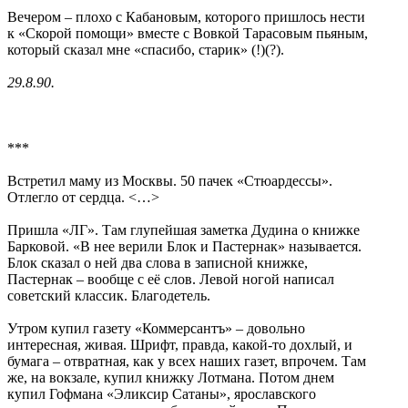
Вечером – плохо с Кабановым, которого пришлось нести
к «Скорой помощи» вместе с Вовкой Тарасовым пьяным,
который сказал мне «спасибо, старик» (!)(?).
29.8.90.
***
Встретил маму из Москвы. 50 пачек «Стюардессы».
Отлегло от сердца. <…>
Пришла «ЛГ». Там глупейшая заметка Дудина о книжке
Барковой. «В нее верили Блок и Пастернак» называется.
Блок сказал о ней два слова в записной книжке,
Пастернак – вообще с её слов. Левой ногой написал
советский классик. Благодетель.
Утром купил газету «Коммерсантъ» – довольно
интересная, живая. Шрифт, правда, какой-то дохлый, и
бумага – отвратная, как у всех наших газет, впрочем. Там
же, на вокзале, купил книжку Лотмана. Потом днем
купил Гофмана «Эликсир Сатаны», ярославского