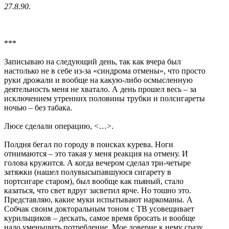
27.8.90.
***
Записываю на следующий день, так как вчера был
настолько не в себе из-за «синдрома отмены», что просто
руки дрожали и вообще на какую-либо осмысленную
деятельность меня не хватало. А день прошел весь – за
исключением утренних половины трубки и полсигареты
ночью – без табака.
Люсе сделали операцию, <…>.
Полдня бегал по городу в поисках курева. Ноги
отнимаются – это такая у меня реакция на отмену. И
голова кружится. А когда вечером сделал три-четыре
затяжки (нашел полувысыпавшуюся сигарету в
портсигаре старом), был вообще как пьяный, стало
казаться, что свет вдруг засветил ярче. Но тошно это.
Представляю, какие муки испытывают наркоманы. А
Собчак своим докторальным тоном с ТВ усовещивает
курильщиков – дескать, самое время бросать и вообще
надо уменьшить потребление. Мое доверие к нему сразу