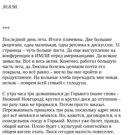
30.8.90.
***
Последний день лета. Итоги плачевны. Две большие
рецензии, одна маленькая, одна реплика в дискуссии. 31
страница – чуть больше листа. Да еще выступление на
конференции в ИМЛИ перед американцами. Да всякие
замыслы. Вот и весь актив. Конечно, работал большую
часть лета, да Люсина болезнь целиком почти его
покрыла, но всё равно – могло бы оно пройти и
продуктивнее. На вольные хлеба переходить мне никак
нельзя – помрем всей семьей с голодухи.
С утра часа три дозванивался до Горького (ныне снова –
Нижний Новгород), крутил и крутил диск до отупения –
ни разу-таки не прорвался. Потом просто заказал.
Перезванивать пришлось три раза, поскольку адрес моих
дел всё менялся и менялся. Но, кажется, договорился, и в
понедельник поеду в Горький. Купил уже билет, правда,
общий вагон. Плохо будет с культурой синегнойки в
общем вагоне ехать. Люся сегодня малость повеселее,