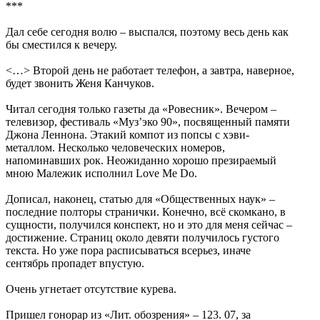
***
Дал себе сегодня волю – выспался, поэтому весь день как
бы сместился к вечеру.
<…> Второй день не работает телефон, а завтра, наверное,
будет звонить Женя Канчуков.
Читал сегодня только газеты да «Ровесник». Вечером –
телевизор, фестиваль «Муз’эко 90», посвященный памяти
Джона Леннона. Этакий компот из попсы с хэви-
металлом. Несколько человеческих номеров,
напоминавших рок. Неожиданно хорошо презираемый
мною Малежик исполнил Love Me Do.
Дописал, наконец, статью для «Общественных наук» –
последние полторы странички. Конечно, всё скомкано, в
сущности, получился конспект, но и это для меня сейчас –
достижение. Страниц около девяти получилось густого
текста. Но уже пора расписываться всерьез, иначе
сентябрь пропадет впустую.
Очень угнетает отсутствие курева.
Пришел гонорар из «Лит. обозрения» – 123. 07, за