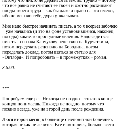
потому что никто не держится за землю, трудно – потому
что всё равно не считают ее твоей и охотно расхищают
плоды твоего труда – как бы даже и право на это имеют,
ибо не мешали тебе, дураку, вкалывать.
Мне надо быстрее начинать писать, а то я всерьез заболею
– уже начались (и это на фоне установившейся, наконец,
погоды) какие-то простудные явления. Надо садиться
писать – сначала Канчукову рецензию на Курчаткина,
потом переделать рецензию на Бородина, потом
переделать доклад, потом взяться за статью для
«Октября». И попробовать – в промежутках – роман.
3.6.90.
***
Попробуем еще раз. Никогда не поздно – это-то в конце
концов понимаешь. Никогда не поздно, потому что
поздно всегда, уже на второй день после рождения.
Люся второй месяц в больнице с непонятной болезнью,
которая никак не лечится. Все измотались, больше всего