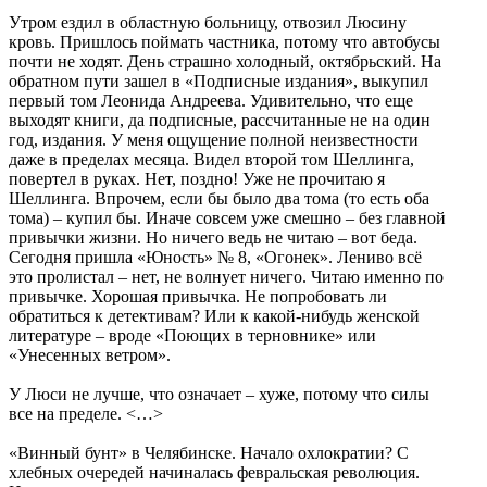
Утром ездил в областную больницу, отвозил Люсину
кровь. Пришлось поймать частника, потому что автобусы
почти не ходят. День страшно холодный, октябрьский. На
обратном пути зашел в «Подписные издания», выкупил
первый том Леонида Андреева. Удивительно, что еще
выходят книги, да подписные, рассчитанные не на один
год, издания. У меня ощущение полной неизвестности
даже в пределах месяца. Видел второй том Шеллинга,
повертел в руках. Нет, поздно! Уже не прочитаю я
Шеллинга. Впрочем, если бы было два тома (то есть оба
тома) – купил бы. Иначе совсем уже смешно – без главной
привычки жизни. Но ничего ведь не читаю – вот беда.
Сегодня пришла «Юность» № 8, «Огонек». Лениво всё
это пролистал – нет, не волнует ничего. Читаю именно по
привычке. Хорошая привычка. Не попробовать ли
обратиться к детективам? Или к какой-нибудь женской
литературе – вроде «Поющих в терновнике» или
«Унесенных ветром».
У Люси не лучше, что означает – хуже, потому что силы
все на пределе. <…>
«Винный бунт» в Челябинске. Начало охлократии? С
хлебных очередей начиналась февральская революция.