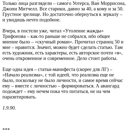
Только лица разглядели – самого Уотерса, Ван Моррисона,
Джони Митчелл. Все старики, давно за 40, а кому и за 50.
Грустное зрелище. Но достаточно обернуться к зеркалу –
и увидишь нечто подобное.
Вчера, в постели уже, читал «Утоление жажды»
Трифонова – как-то раньше не собрался, ибо общее
мнение было – «скучный роман». Прочитал страниц 50 и
мне – нравится. Значит, можно будет сделать статью. Там
есть художник, есть характеры, есть авторское почти «я»,
очень откровенное и современное. Дело стоит работы.
Еще одна идея – статьи-манифеста (скорее для ЛГ) –
«Начало реализма», с той идеей, что реализма еще не
было, поскольку не было личности, и самое время сейчас
ему – вместе с личностью – формироваться. А авангард
подождет – ему нечем пока что питаться, не на чем
паразитировать.
1.9.90.
***