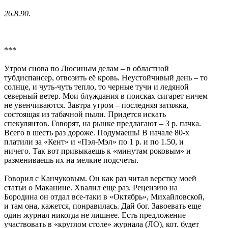
26.8.90.
***
Утром снова по Люсиным делам – в областной
тубдиспансер, отвозить её кровь. Неустойчивый день – то
солнце, и чуть-чуть тепло, то черные тучи и ледяной
северный ветер. Мои блуждания в поисках сигарет ничем
не увенчиваются. Завтра утром – последняя затяжка,
состоящая из табачной пыли. Придется искать
спекулянтов. Говорят, на рынке предлагают – 3 р. пачка.
Всего в шесть раз дороже. Подумаешь! В начале 80-х
платили за «Кент» и «Пэл-Мэл» по 1 р. и по 1.50, и
ничего. Так вот привыкаешь к «минутам роковым» и
размениваешь их на мелкие подсчеты.
Говорил с Канчуковым. Он как раз читал верстку моей
статьи о Маканине. Хвалил еще раз. Рецензию на
Бородина он отдал все-таки в «Октябрь», Михайловской,
и там она, кажется, понравилась. Дай бог. Завоевать еще
один журнал никогда не лишнее. Есть предложение
участвовать в «круглом столе» журнала (ЛО), кот. будет