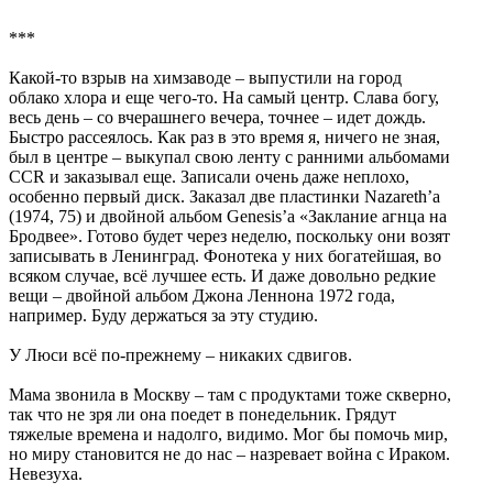
***
Какой-то взрыв на химзаводе – выпустили на город
облако хлора и еще чего-то. На самый центр. Слава богу,
весь день – со вчерашнего вечера, точнее – идет дождь.
Быстро рассеялось. Как раз в это время я, ничего не зная,
был в центре – выкупал свою ленту с ранними альбомами
CCR и заказывал еще. Записали очень даже неплохо,
особенно первый диск. Заказал две пластинки Nazareth’а
(1974, 75) и двойной альбом Genesis’а «Заклание агнца на
Бродвее». Готово будет через неделю, поскольку они возят
записывать в Ленинград. Фонотека у них богатейшая, во
всяком случае, всё лучшее есть. И даже довольно редкие
вещи – двойной альбом Джона Леннона 1972 года,
например. Буду держаться за эту студию.
У Люси всё по-прежнему – никаких сдвигов.
Мама звонила в Москву – там с продуктами тоже скверно,
так что не зря ли она поедет в понедельник. Грядут
тяжелые времена и надолго, видимо. Мог бы помочь мир,
но миру становится не до нас – назревает война с Ираком.
Невезуха.