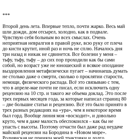
***
Второй день лета. Впервые тепло, почти жарко. Весь май
шли дожди, дом отсырел, холодно, как в подвале.
Чувствую себя больным во всех смыслах. Очень
неприятная невралгия в правой руке, всю руку от плеча
до кисти крутит, иной раз и ночь не сплю. Началось дня
три назад и никак не сдвинется. Все болезни у меня –
тьфу, тьфу, тьфу – до сих пор проходили как бы сами
собой, но возраст уже не юношеский и всякое опоздание
выздоровления метафизически пугает – начинаешь думать
не столько даже о смерти, сколько о проклятии старости,
немощи, физического распада. Всё это связываю с тем,
что в апреле-мае почти не писал, если исключить одну
рецензию на 10 стр. и такого же объема доклад. Это после
трех первых месяцев года, за которые написал страниц 80
– две большие статьи и рецензию. Всё это было принято в
трех разных редакциях на «ура», чем я некоторое время
был горд. Вообще линия моя «восходит», и довольно
круто, чем я даже малость обеспокоился – как бы не
упасть с высоты. Поэтому отчасти был даже рад неудаче
майской рецензии на Бородина в «Новом мире».
Роднянская не приняла моей трактовки и долго