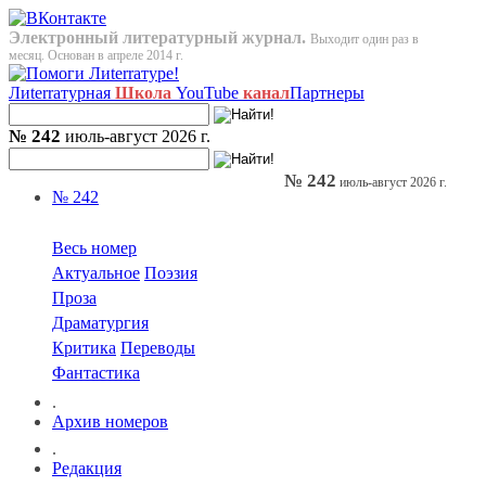
Электронный литературный журнал.
Выходит один раз в
месяц. Основан в апреле 2014 г.
Лиterraтурная
Школа
YouTube
канал
Партнеры
№ 242
июль-август 2026 г.
№ 242
июль-август 2026 г.
№ 242
Весь номер
Актуальное
Поэзия
Проза
Драматургия
Критика
Переводы
Фантастика
.
Архив номеров
.
Редакция