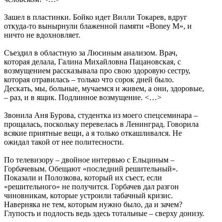
Зашел в пластинки. Бойко идет Вилли Токарев, вдруг
откуда-то вынырнули блаженной памяти «Boney M», и
ничто не вдохновляет.
Съездил в областную за Люсиным анализом. Врач,
которая делала, Галина Михайловна Пацановская, с
возмущением рассказывала про свою здоровую сестру,
которая отравилась – только что сорок дней было.
Дескать, мы, больные, мучаемся и живем, а они, здоровые,
– раз, и в ящик. Подлинное возмущение. <…>
Звонила Аня Бурова, студентка из моего спецсеминара –
прощалась, поскольку перевелась в Ленинград. Говорила
всякие приятные вещи, а я только откашливался. Не
ожидал такой от нее политесности.
По телевизору – двойное интервью с Ельциным –
Горбачевым. Обещают «последний решительный».
Показали и Полозкова, который их съест, если
«решительного» не получится. Горбачев дал разгон
чиновникам, которые устроили табачный кризис.
Наверняка не тем, которым нужно было, да и зачем?
Глупость и подлость ведь здесь тотальные – сверху донизу.