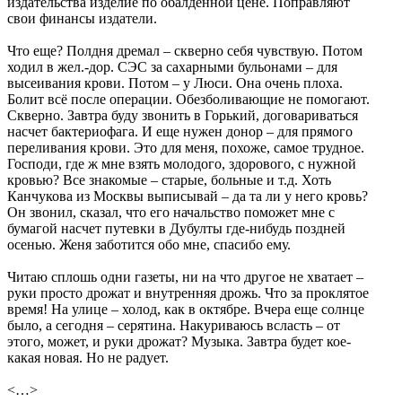
издательства изделие по обалденной цене. Поправляют
свои финансы издатели.
Что еще? Полдня дремал – скверно себя чувствую. Потом
ходил в жел.-дор. СЭС за сахарными бульонами – для
высеивания крови. Потом – у Люси. Она очень плоха.
Болит всё после операции. Обезболивающие не помогают.
Скверно. Завтра буду звонить в Горький, договариваться
насчет бактериофага. И еще нужен донор – для прямого
переливания крови. Это для меня, похоже, самое трудное.
Господи, где ж мне взять молодого, здорового, с нужной
кровью? Все знакомые – старые, больные и т.д. Хоть
Канчукова из Москвы выписывай – да та ли у него кровь?
Он звонил, сказал, что его начальство поможет мне с
бумагой насчет путевки в Дубулты где-нибудь поздней
осенью. Женя заботится обо мне, спасибо ему.
Читаю сплошь одни газеты, ни на что другое не хватает –
руки просто дрожат и внутренняя дрожь. Что за проклятое
время! На улице – холод, как в октябре. Вчера еще солнце
было, а сегодня – серятина. Накуриваюсь всласть – от
этого, может, и руки дрожат? Музыка. Завтра будет кое-
какая новая. Но не радует.
<…>