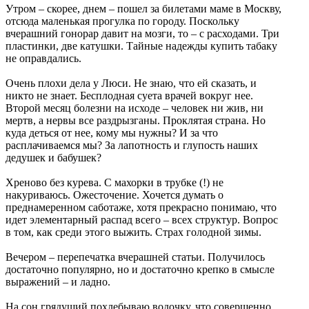
Утром – скорее, днем – пошел за билетами маме в Москву,
отсюда маленькая прогулка по городу. Поскольку
вчерашний гонорар давит на мозги, то – с расходами. Три
пластинки, две катушки. Тайные надежды купить табаку
не оправдались.
Очень плохи дела у Люси. Не знаю, что ей сказать, и
никто не знает. Бесплодная суета врачей вокруг нее.
Второй месяц болезни на исходе – человек ни жив, ни
мертв, а нервы все раздрызганы. Проклятая страна. Но
куда деться от нее, кому мы нужны? И за что
расплачиваемся мы? За лапотность и глупость наших
дедушек и бабушек?
Хреново без курева. С махорки в трубке (!) не
накуриваюсь. Ожесточение. Хочется думать о
преднамеренном саботаже, хотя прекрасно понимаю, что
идет элементарный распад всего – всех структур. Вопрос
в том, как среди этого выжить. Страх голодной зимы.
Вечером – перепечатка вчерашней статьи. Получилось
достаточно популярно, но и достаточно крепко в смысле
выражений – и ладно.
На сон грядущий похлебываю водочку, что совершенно