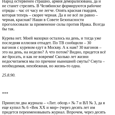
Народ остервенен страшно, армия деморализована, да и
не станет стрелять. В Челябинске формируются рабочие
отряды – час от часу не легче. Опять красная гвардия,
которая теперь – скорее черная. Да и не всё ли равно –
черная, красная? Наши в Совете Безопасности
проголосовали за применение силы против Ирака. Всегда
бы так.
Курева нет. Моей махорки осталось на день, и тогда уже
последняя иллюзия отпадет. По ТВ сообщили – 30
вагонов с куревом едут в Москву. А к нам? 30 вагонов –
это на день, на неделю? А что потом? Видно, придется всё
же бросать, и как не вовремя! Сколько лет жизни
недосчитаемся мы по причине нынешней смуты? Смута –
необходимая, неизбежная, но жизнь-то одна.
25.8.90.
***
Принесли два журнала – «Лит. обозр.» № 7 и ВЛ № 3, да я
еще купил № 6 «Век ХХ и мир» (через десять лет им
придется переименовывать журнал. Впрочем, через десять