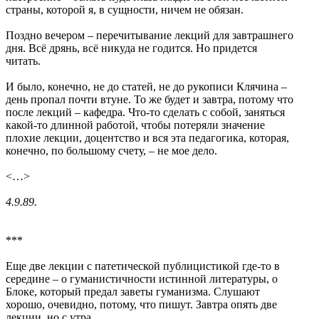
страны, которой я, в сущности, ничем не обязан.
Поздно вечером – перечитывание лекций для завтрашнего
дня. Всё дрянь, всё никуда не годится. Но придется
читать.
И было, конечно, не до статей, не до рукописи Клячина –
день пропал почти втуне. То же будет и завтра, потому что
после лекций – кафедра. Что-то сделать с собой, заняться
какой-то длинной работой, чтобы потеряли значение
плохие лекции, доцентство и вся эта педагогика, которая,
конечно, по большому счету, – не мое дело.
<…>
4.9.89.
***
Еще две лекции с патетической публицистикой где-то в
середине – о гуманистичности истинной литературы, о
Блоке, который предал заветы гуманизма. Слушают
хорошо, очевидно, потому, что пишут. Завтра опять две
лекции, но с утра.