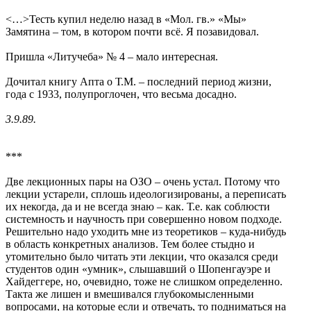
<…>Тесть купил неделю назад в «Мол. гв.» «Мы»
Замятина – том, в котором почти всё. Я позавидовал.
Пришла «Литучеба» № 4 – мало интересная.
Дочитал книгу Апта о Т.М. – последний период жизни,
года с 1933, полупроглочен, что весьма досадно.
3.9.89.
***
Две лекционных пары на ОЗО – очень устал. Потому что
лекции устарели, сплошь идеологизированы, а переписать
их некогда, да и не всегда знаю – как. Т.е. как соблюсти
системность и научность при совершенно новом подходе.
Решительно надо уходить мне из теоретиков – куда-нибудь
в область конкретных анализов. Тем более стыдно и
утомительно было читать эти лекции, что оказался среди
студентов один «умник», слышавший о Шопенгауэре и
Хайдеггере, но, очевидно, тоже не слишком определенно.
Такта же лишен и вмешивался глубокомысленными
вопросами, на которые если и отвечать, то подниматься на