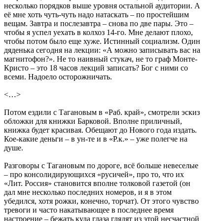
несколько порядков выше уровня остальной аудитории. А
её мне хоть чуть-чуть надо натаскать – по простейшим
вещам. Завтра и послезавтра – снова по две пары. Это –
чтобы я успел уехать в колхоз 14-го. Мне делают плохо,
чтобы потом было еще хуже. Истинный социализм. Один
дяденька сегодня на лекции: «А можно записывать вас на
магнитофон?». Не то наивный стукач, не то граф Монте-
Кристо – это 18 часов лекций записать? Бог с ними со
всеми. Надоело осторожничать.
<…>
Потом ездили с Тагановым в «Раб. край», смотрели эскиз
обложки для книжки Барковой. Вполне приличный,
книжка будет красивая. Обещают до Нового года издать.
Кое-какие деньги – в ун-те и в «Р.к.» – уже полегче на
душе.
Разговоры с Тагановым по дороге, всё больше невеселые
– про консолидирующихся «русичей», про то, что их
«Лит. Россия» становится вполне толковой газетой (он
дал мне несколько последних номеров, и я в этом
убедился, хотя рожки, конечно, торчат). От этого чувство
тревоги и часто накатывающее в последнее время
настроение – бежать куда глаза глядят из этой несчастной