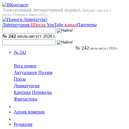
Электронный литературный журнал.
Выходит один раз в
месяц. Основан в апреле 2014 г.
Лиterraтурная
Школа
YouTube
канал
Партнеры
№ 242
июль-август 2026 г.
№ 242
июль-август 2026 г.
№ 242
Весь номер
Актуальное
Поэзия
Проза
Драматургия
Критика
Переводы
Фантастика
.
Архив номеров
.
Редакция