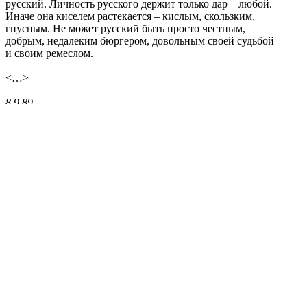
русский. Личность русского держит только дар – любой.
Иначе она киселем растекается – кислым, скользким,
гнусным. Не может русский быть просто честным,
добрым, недалеким бюргером, довольным своей судьбой
и своим ремеслом.
<…>
8.9.89.
Продолжение >
Поделиться публикацией:
6 284
Опубликовано
01 окт 2015
КОНКУРСЫ И ПРЕМИИ
АФИША