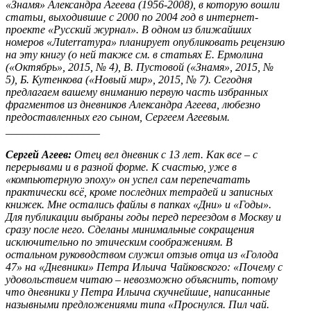
«Знамя» Александра Агеева (1956-2008), в которую вошли
статьи, выходившие с 2000 по 2004 год в интернет-
проекте «Русский журнал». В одном из ближайших
номеров «Лиterraтура» планирует опубликовать рецензию
на эту книгу (о ней также см. в статьях Е. Ермолина
(«Октябрь», 2015, № 4), В. Пустовой («Знамя», 2015, №
5), Б. Кутенкова («Новый мир», 2015, № 7). Сегодня
предлагаем вашему вниманию первую часть избранных
фрагментов из дневников Александра Агеева, любезно
предоставленных его сыном, Сергеем Агеевым.
_________________
Сергей Агеев:
Отец вел дневник с 13 лет. Как все – с
перерывами и в разной форме. К счастью, уже в
«компьютерную эпоху» он успел сам перепечатать
практически всё, кроме последних тетрадей и записных
книжек. Мне остались файлы в папках «Дни» и «Годы».
Для публикации выбраны годы перед переездом в Москву и
сразу после него. Сделаны минимальные сокращения
исключительно по этическим соображениям. В
остальном руководством служил отзыв отца из «Голода
47» на «Дневники» Петра Ильича Чайковского: «Почему с
удовольствием читаю – невозможно объяснить, потому
что дневники у Петра Ильича скучнейшие, написанные
назывными предложениями типа «Проснулся. Пил чай.