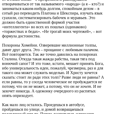
отворачиваться от так называемого «народа» (а я – кто?) и
заниматься каким-нибудь долгим, спокойным делом – в
сотый раз переводить Платона и Шекспира, изучать язык
суахили, систематизировать бабочек и муравьев. Это
должно быть единственной формой участия
«интеллигента» во всех их пошлых (одинаково)
«торжествах и бедах». «Не трогай моих чертежей», – вот
формула достоинства.
Похороны Хомейни. Озверевшие миллионные толпы,
давят друг друга. Это – прощание с любимым палачом.
Всё повторяется. Так же точно давились на похоронах
Сталина. Откуда такая жажда рабства, такая тяга под
вонючий сапог? И это тоже, кстати, мешает принять Бога,
ибо универсальность идеи, пожалуй, чрезмерна, раз и для
такого она может служить моделью. И Христу хочется
сказать: стоит ли ради этих толп? Разве люди не равны? А
если равны, то у соседа человеческое не пробуждается не
потому, что он не может, а потому, что он
не хочет.
И не
захочет никогда. А одежонку очередного из распятых
опять оприходует.
Как мало лиц осталось. Проедешься в автобусе,
пройдешься по улице, и домой возвращаешься
подавленный чем-то. Потом, распутывая, начинаешь