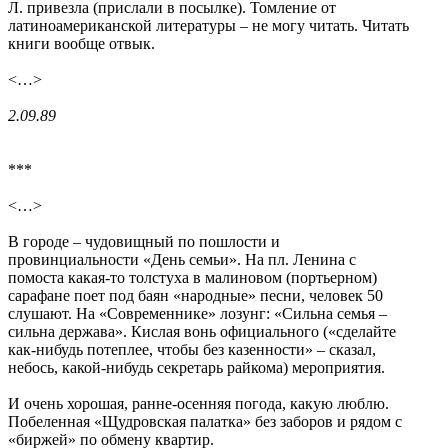
Л. привезла (прислали в посылке). Томление от
латиноамериканской литературы – не могу читать. Читать
книги вообще отвык.
<…>
2.09.89
***
<…>
В городе – чудовищный по пошлости и
провинциальности «День семьи». На пл. Ленина с
помоста какая-то толстуха в малиновом (портьерном)
сарафане поет под баян «народные» песни, человек 50
слушают. На «Современнике» лозунг: «Сильна семья –
сильна держава». Кислая вонь официального («сделайте
как-нибудь потеплее, чтобы без казенности» – сказал,
небось, какой-нибудь секретарь райкома) мероприятия.
И очень хорошая, ранне-осенняя погода, какую люблю.
Побеленная «Щудровская палатка» без заборов и рядом с
«биржей» по обмену квартир.