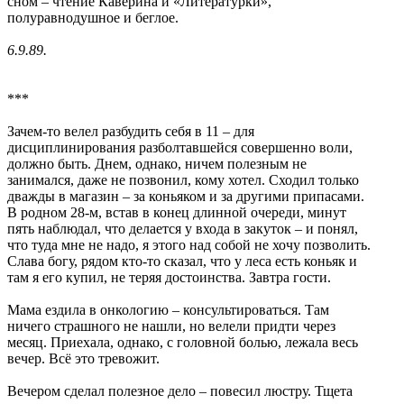
сном – чтение Каверина и «Литературки»,
полуравнодушное и беглое.
6.9.89.
***
Зачем-то велел разбудить себя в 11 – для
дисциплинирования разболтавшейся совершенно воли,
должно быть. Днем, однако, ничем полезным не
занимался, даже не позвонил, кому хотел. Сходил только
дважды в магазин – за коньяком и за другими припасами.
В родном 28-м, встав в конец длинной очереди, минут
пять наблюдал, что делается у входа в закуток – и понял,
что туда мне не надо, я этого над собой не хочу позволить.
Слава богу, рядом кто-то сказал, что у леса есть коньяк и
там я его купил, не теряя достоинства. Завтра гости.
Мама ездила в онкологию – консультироваться. Там
ничего страшного не нашли, но велели придти через
месяц. Приехала, однако, с головной болью, лежала весь
вечер. Всё это тревожит.
Вечером сделал полезное дело – повесил люстру. Тщета