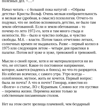
полезных дел. <…>
Начал читать – с большой пока натугой – «Образы
детства» Кристы Вольф. Очень мелкая изобразительность
и мелкая же (дробная, в смысле) психология. Отчего-то
подумал, что не люблю вспоминать детство, не было там
земли обетованной. Если и земля обетованная – то
почему-то лето 1972-го, хотя и там много стыда и
нелепости. Но – было и чувство победы, и чувство
свободы. М.б. – власти. Потом таких отчетливо легких,
солнечных времен не выдавалось. Разве – первый колхоз в
1975 или следующим летом – четыре дня практики в
палатке. Потом всё хуже и хуже, тревожней и тревожней.
Мысли о своей прозе, хотя и не материализуются ни во
что, не отстают. Какое-то постоянное напряжение,
которое, кажется (надеюсь и боюсь), во что-то разрядится.
Но избегаю всячески, с самого утра. Утро всегда –
озлобленное, мутное, жить не хочется. Первый вопрос:
была ли почта? А что в почте? Гонорар, известия из
«Волги» о статье, ЛО с Кураевым. Словно все эти пустяки
– перемена жизни. Перемена жизни только за
собственным письменным столом.
Нет на этом свете зрелища плачевней, чем бездарный