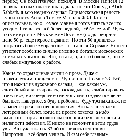
период. Он подзатянулся, пожалуй. В Москве записал 12
первоклассных пластинок в диапазоне от Doors до Black
Sabbath, и всю неделю слушал. Еще московская радость –
купил книгу Апта о Томасе Манне в ЖЗЛ. Книга
описательная, но о Томасе Манне я готов читать всё что
угодно. Его пафос всё более родной, всё более мой. Чуть-
чуть не купил в Москве же «Иосифа» (по договорной
цене 50 р., еще первое издание). Но эти 50 пришлось
потратить более «морально» – на сапоги Сережке. Нищета
угнетает особенно сильно именно в богатых московских
книжных магазинах. Это, кстати, один из боковых, но не
слабых импульсов к работе.
Какие-то отрывочные мысли о прозе. Даже с
практическим прицелом на Чупринина. Но мне 33. Всё,
что я нажил из духовного багажа, – кое-какой ум,
способный анализировать, раскладывать, комбинировать
известное, но совершенно не могущий создавать еще не
бывшее. Наверное, я буду пробовать, буду трепыхаться, но
заранее с тревогой невоплощения. Это как покупаешь
лотерейный билет, когда не просто хочется, а
надо
выиграть – при абсолютном сознании безнадежности и
нелепости действия. И никто не поможет в этом труде –
увы. Вот уж это-то к 33 обозначилось отчетливо.
Напротив – всё будет мешать. И сам себе главным