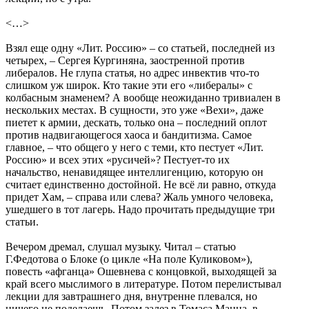
<…>
Взял еще одну «Лит. Россию» – со статьей, последней из
четырех, – Сергея Кургиняна, заостренной против
либералов. Не глупа статья, но адрес инвектив что-то
слишком уж широк. Кто такие эти его «либералы» с
колбасным знаменем? А вообще неожиданно тривиален в
нескольких местах. В сущности, это уже «Вехи», даже
пиетет к армии, дескать, только она – последний оплот
против надвигающегося хаоса и бандитизма. Самое
главное, – что общего у него с теми, кто пестует «Лит.
Россию» и всех этих «русичей»? Пестует-то их
начальство, ненавидящее интеллигенцию, которую он
считает единственно достойной. Не всё ли равно, откуда
придет Хам, – справа или слева? Жаль умного человека,
ушедшего в тот лагерь. Надо прочитать предыдущие три
статьи.
Вечером дремал, слушал музыку. Читал – статью
Г.Федотова о Блоке (о цикле «На поле Куликовом»),
повесть «афганца» Ошевнева с концовкой, выходящей за
край всего мыслимого в литературе. Потом перелистывал
лекции для завтрашнего дня, внутренне плевался, но
ничего не поделаешь. Потом залез в Томаса Манна, в