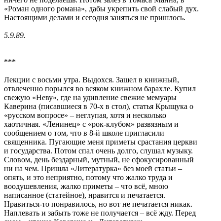
«Роман одного романа», дабы укрепить свой слабый дух.
Настоящими делами и сегодня заняться не пришлось.
5.9.89.
***
Лекции с восьми утра. Выдохся. Зашел в книжный,
отвлеченно порылся во всяком книжном барахле. Купил
свежую «Неву», где на удивление свежие мемуары
Каверина (писавшиеся в 70-х в стол), статья Крыщука о
«русском вопросе» – неглупая, хотя и несколько
хаотичная. «Ленинец» с «рок-клубом» развязным и
сообщением о том, что в 8-й школе пригласили
священника. Пугающие меня приметы срастания церкви
и государства. Потом спал очень долго, слушал музыку.
Словом, день бездарный, мутный, не сфокусированный
ни на чем. Пришла «Литературка» без моей статьи –
опять, и это неприятно, потому что жалко труда и
воодушевления, жалко приметы – что всё, мною
написанное (статейное), нравится и печатается.
Нравиться-то понравилось, но вот не печатается никак.
Наплевать и забыть тоже не получается – всё жду. Перед