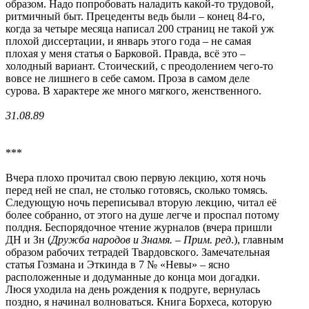
образом. Надо попробовать наладить какой-то трудовой,
ритмичный быт. Прецеденты ведь были – конец 84-го,
когда за четыре месяца написал 200 страниц не такой уж
плохой диссертации, и январь этого года – не самая
плохая у меня статья о Барковой. Правда, всё это –
холодный вариант. Стоический, с преодолением чего-то
вовсе не лишнего в себе самом. Проза в самом деле
сурова. В характере же много мягкого, женственного.
31.08.89
***
Вчера плохо прочитал свою первую лекцию, хотя ночь
перед ней не спал, не столько готовясь, сколько томясь.
Следующую ночь переписывал вторую лекцию, читал её
более собранно, от этого на душе легче и проспал потому
полдня. Беспорядочное чтение журналов (вчера пришли
ДН и Зн (
Дружба народов и Знамя. – Прим. ред
.), главным
образом рабочих тетрадей Твардовского. Замечательная
статья Гозмана и Эткинда в 7 № «Невы» – ясно
расположенные и додуманные до конца мои догадки.
Люся уходила на день рождения к подруге, вернулась
поздно, я начинал волноваться. Книга Борхеса, которую