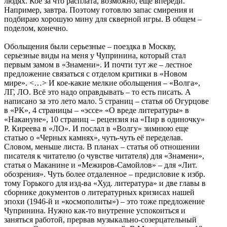
людях. Кое за что расплата, возможно, еще впереди.
Например, завтра. Поэтому готовлю запас смирения и
подбираю хорошую мину для скверной игры. В общем –
поделом, конечно.
Обольщения были серьезные – поездка в Москву,
серьезные виды на меня у Чупринина, который стал
первым замом в «Знамени». И почти тут же – лестное
предложение связаться с отделом критики в «Новом
мире». <…> И кое-какие мелкие обольщения – «Волга»,
ЛГ, ЛО. Всё это надо оправдывать – то есть писать. А
написано за это лето мало. 5 страниц – статья об Огурцове
в «РК», 4 страницы – «эссе» «О вреде литературы» в
«Накануне», 10 страниц – рецензия на «Пир в одиночку»
Р. Киреева в «ЛО». И послал в «Волгу» зимнюю еще
статью о «Черных камнях», чуть-чуть её переделав.
Словом, меньше листа. В планах – статья об отношении
писателя к читателю (о чувстве читателя) для «Знамени»,
статья о Маканине и «Межиров-Самойлов» – для «Лит.
обозрения». Чуть более отдаленное – предисловие к избр.
тому Горького для изд-ва «Худ. литература» и две главы в
сборнике документов о литературных кризисах нашей
эпохи (1946-й и «космополиты») – это тоже предложение
Чупринина. Нужно как-то внутренне успокоиться и
заняться работой, прервав музыкально-созерцательный