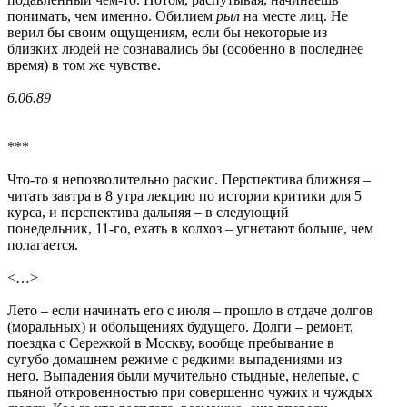
понимать, чем именно. Обилием
рыл
на месте лиц. Не
верил бы своим ощущениям, если бы некоторые из
близких людей не сознавались бы (особенно в последнее
время) в том же чувстве.
6.06.89
***
Что-то я непозволительно раскис. Перспектива ближняя –
читать завтра в 8 утра лекцию по истории критики для 5
курса, и перспектива дальняя – в следующий
понедельник, 11-го, ехать в колхоз – угнетают больше, чем
полагается.
<…>
Лето – если начинать его с июля – прошло в отдаче долгов
(моральных) и обольщениях будущего. Долги – ремонт,
поездка с Сережкой в Москву, вообще пребывание в
сугубо домашнем режиме с редкими выпадениями из
него. Выпадения были мучительно стыдные, нелепые, с
пьяной откровенностью при совершенно чужих и чуждых