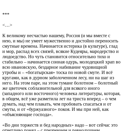
***
<…>
К великому несчастью нашему, Россия (и мы вместе с
нею, и мы) не умеет мужественно и достойно переносить
смутные времена. Начинается истерика (в культуре), глад
и мор, распад всех связей, всякие Кудеяры, мародерство и
людоедство. Но чуть становится относительно тихо и
стабильно – начинается сонная одурь, молодецкий храп во
всю ивановскую, бездарное набивание чудовищной
утробы и – «богатырская» тоска по новой смуте. И всё
кругами, как в дурном заболоченном лесу, ни на шаг из
него. На этом паре, на этом тумане болотном – болотный
же цветочек соблазнительной для всякого иного
(западного или восточного) человека литературы, которая,
в общем, всё уже разметила лет на триста вперед – о чем
думать, над чем плакать, чем пробовать спасаться и от
смуты, и от «буржуазного» покоя. И мы при ней, как
«объясняющие господа».
«Во дни торжеств и бед народных» надо – вот сейчас это
отчетливо понял – с презрением и равнодушием