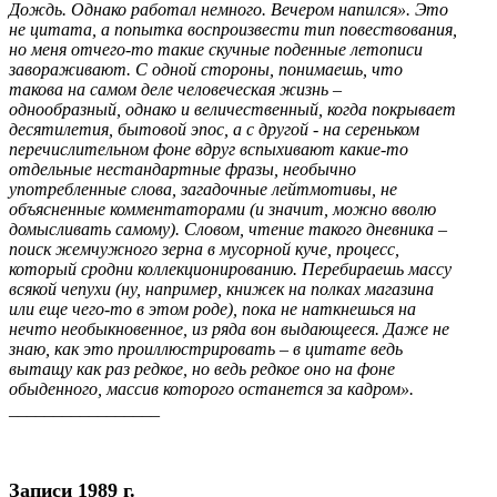
Дождь. Однако работал немного. Вечером напился». Это
не цитата, а попытка воспроизвести тип повествования,
но меня отчего-то такие скучные поденные летописи
завораживают. С одной стороны, понимаешь, что
такова на самом деле человеческая жизнь –
однообразный, однако и величественный, когда покрывает
десятилетия, бытовой эпос, а с другой - на сереньком
перечислительном фоне вдруг вспыхивают какие-то
отдельные нестандартные фразы, необычно
употребленные слова, загадочные лейтмотивы, не
объясненные комментаторами (и значит, можно вволю
домысливать самому). Словом, чтение такого дневника –
поиск жемчужного зерна в мусорной куче, процесс,
который сродни коллекционированию. Перебираешь массу
всякой чепухи (ну, например, книжек на полках магазина
или еще чего-то в этом роде), пока не наткнешься на
нечто необыкновенное, из ряда вон выдающееся. Даже не
знаю, как это проиллюстрировать – в цитате ведь
вытащу как раз редкое, но ведь редкое оно на фоне
обыденного, массив которого останется за кадром».
_________________
Записи 1989 г.