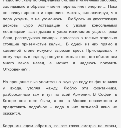
Радостно скачу по очередным скалам и каменным заборам,
заглядываю в обрывы – меня переполняет энергия… Пока
не начнут яростно и торопливо махать, сигнализируя, что
пора уходить, я не угомонюсь… Любуюсь на двухэтажную
церковь Сурб Аствацацин с узкими консольными
лестницами, заглядываю в узкое извилистое ущелье реки
Арпа, разглядываю хачкары, пролезаю в тесные отдельно
стоящие приземистые кельи… В одной из них прямо в
каменной стене искусно вырезан крест. Прикладываю к
нему ладонь в надежде ощутить мысли того, кто обитал там
много веков назад, а может, я надеюсь получить
Откровение?..
На прощание пью упоительно вкусную воду из фонтанчика
у входа, утоляя жажду. Люблю эти фонтанчики,
разбросанные там и тут по всей Армении. В Софии, в
Которе они тоже были, а вот в Москве невозможно и
представить подобное – вода в них питьевой явно не
окажется.
Когда мы едем обратно, во все глаза смотрю на скалы,