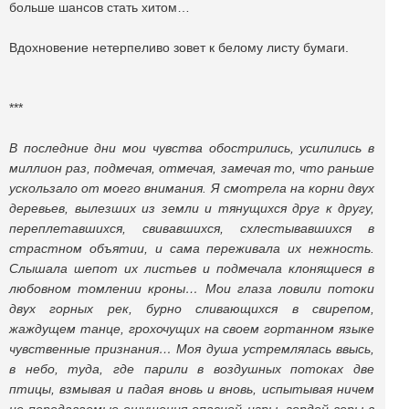
больше шансов стать хитом…
Вдохновение нетерпеливо зовет к белому листу бумаги.
***
В последние дни мои чувства обострились, усилились в
миллион раз, подмечая, отмечая, замечая то, что раньше
ускользало от моего внимания. Я смотрела на корни двух
деревьев, вылезших из земли и тянущихся друг к другу,
переплетавшихся, свивавшихся, схлестывавшихся в
страстном объятии, и сама переживала их нежность.
Слышала шепот их листьев и подмечала клонящиеся в
любовном томлении кроны… Мои глаза ловили потоки
двух горных рек, бурно сливающихся в свирепом,
жаждущем танце, грохочущих на своем гортанном языке
чувственные признания… Моя душа устремлялась ввысь,
в небо, туда, где парили в воздушных потоках две
птицы, взмывая и падая вновь и вновь, испытывая ничем