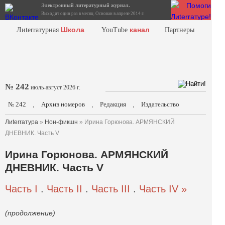
Электронный литературный журнал.
Выходит один раз в месяц. Основан в апреле 2014 г.
Школа
канал
Лиterraтурная
YouTube
Партнеры
№ 242
июль-август 2026 г.
№ 242
Архив номеров
Редакция
Издательство
.
.
.
Лиterraтура
»
Нон-фикшн
» Ирина Горюнова. АРМЯНСКИЙ
ДНЕВНИК. Часть V
Ирина Горюнова. АРМЯНСКИЙ
ДНЕВНИК. Часть V
Часть I
.
Часть II
.
Часть III
.
Часть IV »
(продолжение)