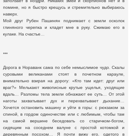
заползает в ноздри. Никаких змей и скорпионов нет и в
помине, но я быстро крещусь и стремительно выбираюсь
наверх.
Мой друг Рубен Пашинян поднимает с земли осколок
глиняного черепка и кладет мне в руку. Сжимаю его в
кулаке. На счастье…
***
Дорога в Нораванк сама по себе немыслимое чудо. Скалы
суровыми великанами стоят в почетном карауле,
внимательно взирая на дорогу: «Кто там идет: друг или
враг?» Мелькают живописные крутые ущелья, уходящие
вдаль… Разломы тела земли обнажают ее суть… От этой
наготы захватывает дух и перехватывает дыхание…
Хочется остановить машину и уйти в горы: с рюкзаком за
спиной, в гордом одиночестве или с любимым, чтобы там
на самой вершине беседовать со старичком-богом,
сидящим на соседнем валуне с простой котомкой и
деревянным посохом… Я почти вижу его, одетого в