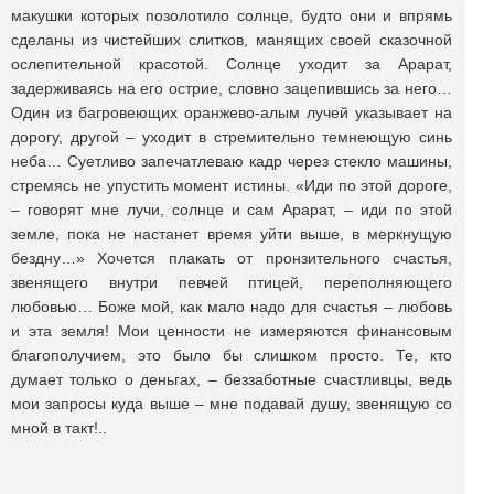
макушки которых позолотило солнце, будто они и впрямь
сделаны из чистейших слитков, манящих своей сказочной
ослепительной красотой. Солнце уходит за Арарат,
задерживаясь на его острие, словно зацепившись за него…
Один из багровеющих оранжево-алым лучей указывает на
дорогу, другой – уходит в стремительно темнеющую синь
неба… Суетливо запечатлеваю кадр через стекло машины,
стремясь не упустить момент истины. «Иди по этой дороге,
– говорят мне лучи, солнце и сам Арарат, – иди по этой
земле, пока не настанет время уйти выше, в меркнущую
бездну…» Хочется плакать от пронзительного счастья,
звенящего внутри певчей птицей, переполняющего
любовью… Боже мой, как мало надо для счастья – любовь
и эта земля! Мои ценности не измеряются финансовым
благополучием, это было бы слишком просто. Те, кто
думает только о деньгах, – беззаботные счастливцы, ведь
мои запросы куда выше – мне подавай душу, звенящую со
мной в такт!..