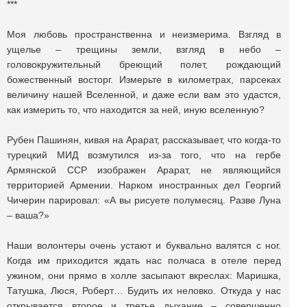
***
Моя любовь пространственна и неизмерима. Взгляд в
ущелье – трещины земли, взгляд в небо –
головокружительный бреющий полет, рождающий
божественный восторг. Измерьте в километрах, парсеках
величину нашей Вселенной, и даже если вам это удастся,
как измерить то, что находится за ней, иную вселенную?
Рубен Пашинян, кивая на Арарат, рассказывает, что когда-то
турецкий МИД возмутился из-за того, что на гербе
Армянской ССР изображен Арарат, не являющийся
территорией Армении. Нарком иностранных дел Георгий
Чичерин парировал: «А вы рисуете полумесяц. Разве Луна
– ваша?»
Наши волонтеры очень устают и буквально валятся с ног.
Когда им приходится ждать нас полчаса в отеле перед
ужином, они прямо в холле засыпают вкреслах: Маришка,
Татушка, Люся, Роберт… Будить их неловко. Откуда у нас
открывается второе и третье дыхание – совершенно