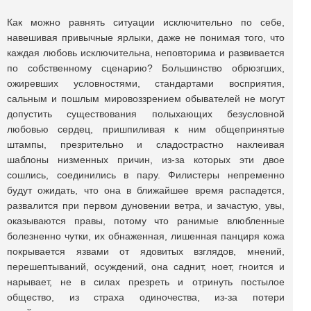
Как можно равнять ситуации исключительно по себе,
навешивая привычные ярлыки, даже не понимая того, что
каждая любовь исключительна, неповторима и развивается
по собственному сценарию? Большинство обрюзгших,
ожиревших условностями, стандартами восприятия,
сальным и пошлым мировоззрением обывателей не могут
допустить существования полыхающих безусловной
любовью сердец, пришпиливая к ним общепринятые
штампы, презрительно и сладострастно наклеивая
шаблоны низменных причин, из-за которых эти двое
сошлись, соединились в пару. Филистеры непременно
будут ожидать, что она в ближайшее время распадется,
развалится при первом дуновении ветра, и зачастую, увы,
оказываются правы, потому что ранимые влюбленные
болезненно чутки, их обнаженная, лишенная панциря кожа
покрывается язвами от ядовитых взглядов, мнений,
перешептываний, осуждений, она саднит, ноет, гноится и
нарывает, не в силах презреть и отринуть постылое
общество, из страха одиночества, из-за потери