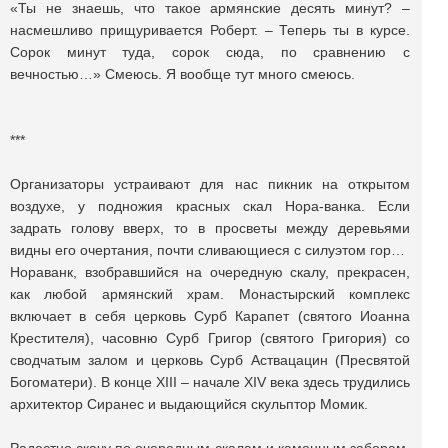
«Ты не знаешь, что такое армянские десять минут? –
насмешливо прищуривается Роберт. – Теперь ты в курсе.
Сорок минут туда, сорок сюда, по сравнению с
вечностью…» Смеюсь. Я вообще тут много смеюсь.
***
Организаторы устраивают для нас пикник на открытом
воздухе, у подножия красных скал Нора-ванка. Если
задрать голову вверх, то в просветы между деревьями
видны его очертания, почти сливающиеся с силуэтом гор…
Нораванк, взобравшийся на очередную скалу, прекрасен,
как любой армянский храм. Монастырский комплекс
включает в себя церковь Сурб Карапет (святого Иоанна
Крестителя), часовню Сурб Григор (святого Григория) со
сводчатым залом и церковь Сурб Аствацацин (Пресвятой
Богоматери). В конце XIII – начале XIV века здесь трудились
архитектор Сиранес и выдающийся скульптор Момик.