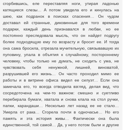
сгорбившись, еле переставляя ноги, утирая ладонью
катящиеся слезы… А потом увидела его и кинулась на
шею, как подранок в поисках спасения… Он чудом
доставал ей странные, диковинные для того времени
подарки, каждый день признавался в любви, но ее
постоянно преследовала мысль, что он найдет подругу
более подходящую ему по возрасту и бросит ее. И тогда
она сама бросила, отрезала мучительную, связывавшую их
пуповину, упала в объятия к случайному, постороннему
человеку, чтобы только не думать, не сходить с ума, не
чувствовать себя ненужной, лишней, виноватой,
разрушившей его жизнь… Он часто проходил мимо ее
работы и в витрине офиса видел ее силуэт… Если она
замечала его, то всегда отводила взгляд, делая вид, что
сосредоточена на чем-то важном: смешно и суетливо
перебирала бумаги, хватала и снова клала на стол ручки,
папки, карандаши… Несколько лет назад ее не стало…
Умерла от рака… Сгорела почти в одночасье… Но его
память и эта история живы… Фактически она была
единственной, той самой… Да, у него потом были и другие