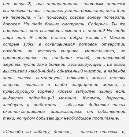
нее кинусь?), она затараторила, плотным потоком
выплевывая слова, стараясь успеть досказать, пока я ее
не перебила: «Ты, по-моему, совсем голову потеряла,
дорогая. На тебя больно смотреть. Соберись. Ты же
понимаешь, что выглядишь смешно и нелепо? На тебе
лица нет. Я тебе только добра желаю…» Мелкие
острые зубки в оскалившемся ротовом отверстии
походили на челюсть хищника, малосильного, но
претендующего на поедание живой, теплокровной
жертвы, пусть даже больной, агонизирующей… Ее глаза
выискивали какой-нибудь обнаженный участок, в надежде
хоть слегка вампирнуть, откачать малую толику
энергии, впиться в слабо защищенное место, в
пульсирующую горячей кровью выпуклую жилку, если
выдастся подходящий момент. Куснуть, дернуть,
хлебнуть и отбежать – обычные действия таких
охотников-шакалов, шарахающихся от собственной
тени, но чудом добывающих необходимое пропитание.
«Спасибо за заботу, дорогая, – ласково отвечаю я,