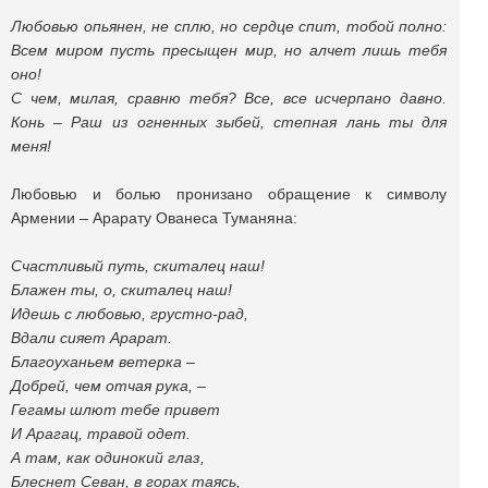
Любовью опьянен, не сплю, но сердце спит, тобой полно:
Всем миром пусть пресыщен мир, но алчет лишь тебя
оно!
С чем, милая, сравню тебя? Все, все исчерпано давно.
Конь – Раш из огненных зыбей, степная лань ты для
меня!
Любовью и болью пронизано обращение к символу
Армении – Арарату Ованеса Туманяна:
Счастливый путь, скиталец наш!
Блажен ты, о, скиталец наш!
Идешь с любовью, грустно-рад,
Вдали сияет Арарат.
Благоуханьем ветерка –
Добрей, чем отчая рука, –
Гегамы шлют тебе привет
И Арагац, травой одет.
А там, как одинокий глаз,
Блеснет Севан, в горах таясь,