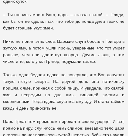
одних суток!
– Ты гневишь моего Бога, царь, – сказал святой. – Гляди,
как бы он не сделал так, что тебе до конца дней твоих не
будет страшен укус змеи.
Никто не понял этих слов. Царские слуги бросили Григора в
жуткую яму, а потом ушли прочь, уверенные, что тот умрет
раньше, чем они достигнут дворца. Другие люди, в том
числе и те, кого учил Григор, подумали так же.
Только одна бедная вдова не поверила, что Бог допустит
такую лютую смерть. На другой день она потихоньку
пришла к яме, принеся с собой пищу. И увидела, что святой
жив и невредим на дне ямы, кишащей змеями и
скорпионами. Тогда вдова спустила ему еду. И стала тайком
каждый день приносить ее.
Царь Трдат тем временем пировал в своем дворце. И вот,
прямо на пиру, случилось немыслимое: внезапно тело царя
с головы до ног покрылось густой шерстью. Зубы его начали