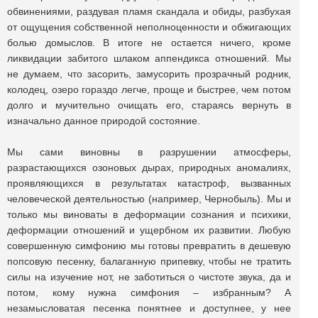
обвинениями, раздувая пламя скандала и обиды, разбухая
от ощущения собственной неполноценности и обжигающих
болью домыслов. В итоге не остается ничего, кроме
ликвидации забитого шлаком аппендикса отношений. Мы
не думаем, что засорить, замусорить прозрачный родник,
колодец, озеро гораздо легче, проще и быстрее, чем потом
долго и мучительно очищать его, стараясь вернуть в
изначально данное природой состояние.
Мы сами виновны в разрушении атмосферы,
разрастающихся озоновых дырах, природных аномалиях,
проявляющихся в результатах катастроф, вызванных
человеческой деятельностью (например, Чернобыль). Мы и
только мы виноваты в деформации сознания и психики,
деформации отношений и ущербном их развитии. Любую
совершенную симфонию мы готовы превратить в дешевую
попсовую песенку, балаганную припевку, чтобы не тратить
силы на изучение нот, не заботиться о чистоте звука, да и
потом, кому нужна симфония – избранным? А
незамысловатая песенка понятнее и доступнее, у нее