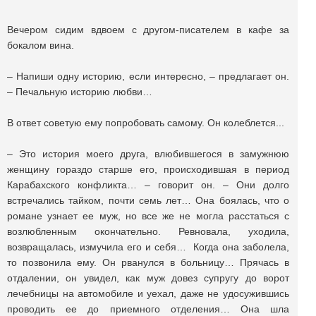
Вечером сидим вдвоем с другом-писателем в кафе за
бокалом вина.
– Напиши одну историю, если интересно, – предлагает он.
– Печальную историю любви…
В ответ советую ему попробовать самому. Он колеблется...
– Это история моего друга, влюбившегося в замужнюю
женщину гораздо старше его, происходившая в период
Карабахского конфликта… – говорит он. – Они долго
встречались тайком, почти семь лет… Она боялась, что о
романе узнает ее муж, но все же не могла расстаться с
возлюбленным окончательно. Ревновала, уходила,
возвращалась, измучила его и себя… Когда она заболела,
то позвонила ему. Он рванулся в больницу… Прячась в
отдалении, он увидел, как муж довез супругу до ворот
лечебницы на автомобиле и уехал, даже не удосужившись
проводить ее до приемного отделения… Она шла