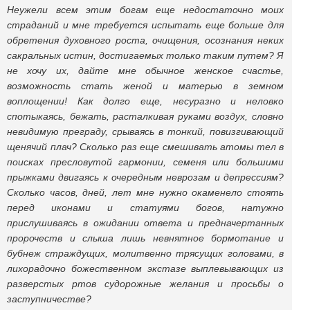
Неужели всем этим богам еще недостаточно моих
страданий и мне требуется испытать еще больше для
обретения духовного роста, очищения, осознания неких
сакральных истин, достигаемых только таким путем? Я
не хочу их, дайте мне обычное женское счастье,
возможность стать женой и матерью в земном
воплощении! Как долго еще, несуразно и неловко
спотыкаясь, бежать, расталкивая руками воздух, словно
невидимую преграду, срываясь в тонкий, повизгивающий
щенячий плач? Сколько раз еще смешивать атомы тел в
поисках пресловутой гармонии, семеня или большими
прыжками двигаясь к очередным неврозам и депрессиям?
Сколько часов, дней, лет мне нужно окаменело стоять
перед иконами и статуями богов, натужно
прислушиваясь в ожидании ответа и предначертанных
пророчеств и слыша лишь невнятное бормотание и
бубнеж страждущих, молитвенно трясущих головами, в
лихорадочно божественном экстазе выплевывающих из
разверстых ртов судорожные желания и просьбы о
заступничестве?