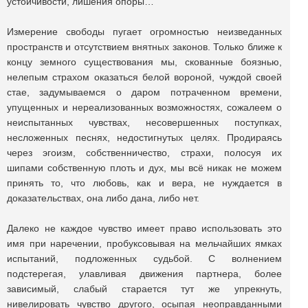
устойчивости, лишения опоры…
Измерение свободы пугает огромностью неизведанных
пространств и отсутствием внятных законов. Только ближе к
концу земного существования мы, скованные боязнью,
нелепым страхом оказаться белой вороной, чуждой своей
стае, задумываемся о даром потраченном времени,
упущенных и нереализованных возможностях, сожалеем о
неиспытанных чувствах, несовершенных поступках,
несложенных песнях, недостигнутых целях. Продираясь
через эгоизм, собственничество, страхи, полосуя их
шипами собственную плоть и дух, мы всё никак не можем
принять то, что любовь, как и вера, не нуждается в
доказательствах, она либо дана, либо нет.
Далеко не каждое чувство имеет право использовать это
имя при наречении, пробуксовывая на мельчайших ямках
испытаний, подложенных судьбой. С волнением
подстерегая, улавливая движения партнера, более
зависимый, слабый старается тут же упрекнуть,
нивелировать чувство другого, осыпая неоправданными