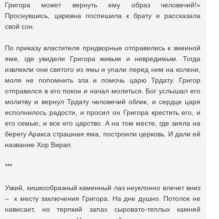
Григора может вернуть ему образ человечий!»
Проснувшись, царевна поспешила к брату и рассказала
свой сон.
По приказу властителя придворные отправились к змеиной
яме, где увидели Григора живым и невредимым. Тогда
извлекли они святого из ямы и упали перед ним на колени,
моля не попомнить зла и помочь царю Трдату. Григор
отправился в его покои и начал молиться. Бог услышал его
молитву и вернул Трдату человечий облик, и сердце царя
исполнилось радости, и просил он Григора крестить его, и
его семью, и все его царство. А на том месте, где зияла на
берегу Аракса страшная яма, построили церковь. И дали ей
название Хор Вирап.
***
Узкий, кишкообразный каменный лаз неуклонно влечет вниз
– к месту заключения Григора. На дне душно. Потолок не
нависает, но терпкий запах сыровато-теплых камней