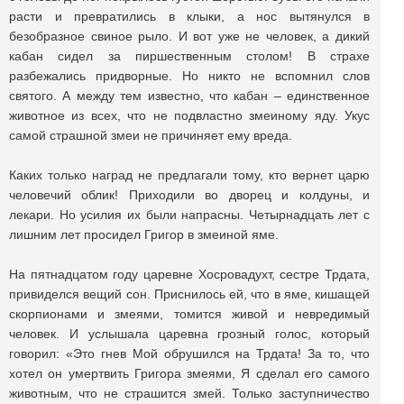
расти и превратились в клыки, а нос вытянулся в
безобразное свиное рыло. И вот уже не человек, а дикий
кабан сидел за пиршественным столом! В страхе
разбежались придворные. Но никто не вспомнил слов
святого. А между тем известно, что кабан – единственное
животное из всех, что не подвластно змеиному яду. Укус
самой страшной змеи не причиняет ему вреда.
Каких только наград не предлагали тому, кто вернет царю
человечий облик! Приходили во дворец и колдуны, и
лекари. Но усилия их были напрасны. Четырнадцать лет с
лишним лет просидел Григор в змеиной яме.
На пятнадцатом году царевне Хосровадухт, сестре Трдата,
привиделся вещий сон. Приснилось ей, что в яме, кишащей
скорпионами и змеями, томится живой и невредимый
человек. И услышала царевна грозный голос, который
говорил: «Это гнев Мой обрушился на Трдата! За то, что
хотел он умертвить Григора змеями, Я сделал его самого
животным, что не страшится змей. Только заступничество