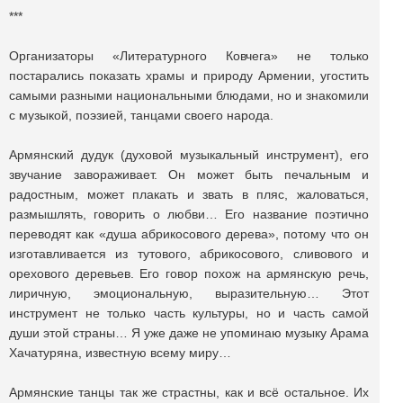
***
Организаторы «Литературного Ковчега» не только
постарались показать храмы и природу Армении, угостить
самыми разными национальными блюдами, но и знакомили
с музыкой, поэзией, танцами своего народа.
Армянский дудук (духовой музыкальный инструмент), его
звучание завораживает. Он может быть печальным и
радостным, может плакать и звать в пляс, жаловаться,
размышлять, говорить о любви… Его название поэтично
переводят как «душа абрикосового дерева», потому что он
изготавливается из тутового, абрикосового, сливового и
орехового деревьев. Его говор похож на армянскую речь,
лиричную, эмоциональную, выразительную… Этот
инструмент не только часть культуры, но и часть самой
души этой страны… Я уже даже не упоминаю музыку Арама
Хачатуряна, известную всему миру…
Армянские танцы так же страстны, как и всё остальное. Их