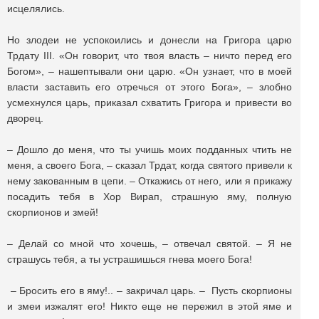
исцелялись.
Но злодеи не успокоились и донесли на Григора царю
Трдату III. «Он говорит, что твоя власть – ничто перед его
Богом», – нашептывали они царю. «Он узнает, что в моей
власти заставить его отречься от этого Бога», – злобно
усмехнулся царь, приказал схватить Григора и привести во
дворец.
– Дошло до меня, что ты учишь моих подданных чтить не
меня, а своего Бога, – сказал Трдат, когда святого привели к
нему закованным в цепи. – Откажись от него, или я прикажу
посадить тебя в Хор Вирап, страшную яму, полную
скорпионов и змей!
– Делай со мной что хочешь, – отвечал святой. – Я не
страшусь тебя, а ты устрашишься гнева моего Бога!
– Бросить его в яму!.. – закричал царь. – Пусть скорпионы
и змеи изжалят его! Никто еще не пережил в этой яме и