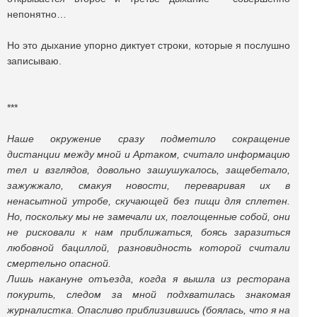
непонятно…
Но это дыхание упорно диктует строки, которые я послушно
записываю.
***
Наше окружение сразу подметило сокращение
дистанции между мной и Артаком, считало информацию
тел и взглядов, довольно зашушукалось, защебетало,
зажужжало, смакуя новости, переваривая их в
ненасытной утробе, скучающей без пищи для сплетен.
Но, поскольку мы не замечали их, поглощенные собой, они
не рисковали к нам приближаться, боясь заразиться
любовной бациллой, разновидность которой считали
смертельно опасной.
Лишь накануне отъезда, когда я вышла из ресторана
покурить, следом за мной подхватилась знакомая
журналистка. Опасливо приблизившись (боялась, что я на