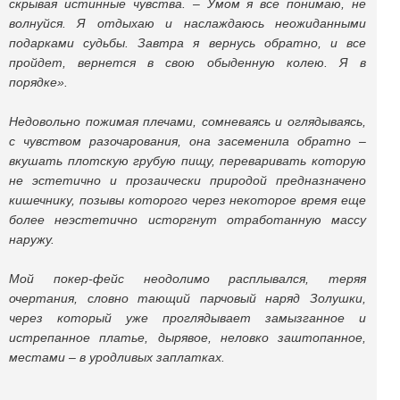
скрывая истинные чувства. – Умом я все понимаю, не
волнуйся. Я отдыхаю и наслаждаюсь неожиданными
подарками судьбы. Завтра я вернусь обратно, и все
пройдет, вернется в свою обыденную колею. Я в
порядке».
Недовольно пожимая плечами, сомневаясь и оглядываясь,
с чувством разочарования, она засеменила обратно –
вкушать плотскую грубую пищу, переваривать которую
не эстетично и прозаически природой предназначено
кишечнику, позывы которого через некоторое время еще
более неэстетично исторгнут отработанную массу
наружу.
Мой покер-фейс неодолимо расплывался, теряя
очертания, словно тающий парчовый наряд Золушки,
через который уже проглядывает замызганное и
истрепанное платье, дырявое, неловко заштопанное,
местами – в уродливых заплатках.