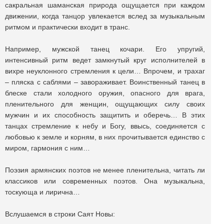
сакральная шаманская природа ощущается при каждом
движении, когда танцор увлекается вслед за музыкальным
ритмом и практически входит в транс.
Например, мужской танец кочари. Его упругий,
интенсивный ритм ведет замкнутый круг исполнителей в
вихре неуклонного стремления к цели… Впрочем, и трахаг
– пляска с саблями – завораживает. Воинственный танец в
блеске стали холодного оружия, опасного для врага,
пленительного для женщин, ощущающих силу своих
мужчин и их способность защитить и оберечь… В этих
танцах стремление к небу и Богу, ввысь, соединяется с
любовью к земле и корням, в них прочитывается единство с
миром, гармония с ним…
Поэзия армянских поэтов не менее пленительна, читать ли
классиков или современных поэтов. Она музыкальна,
тоскующа и лирична…
Вслушаемся в строки Саят Новы: