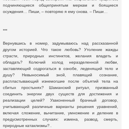
подчиняющиеся общепринятым меркам и боящиеся
осуждения… Пиши, – повторяю я ему снова. – Пиши…
***
Вернувшись в номер, задумываюсь над рассказанной
другом историей. Что такое любовь? Утоление жажды
страсти, природных инстинктов, желания владеть и
обладать? Колючий холод неразделенной любви,
заставляющий содрогаться в ознобе, леденящий тело и
душу? Невыносимый зной, плавящий сознание,
распластывающий изнемогшие после объятий тела на
сбитых простынях? Шаманский ритуал, призванный
соединить энергии двух существ для достижения и
реализации целей? Узаконенный брачный договор,
учитывающий различные варианты решения уравнений,
включая сложение, вычитание, умножение и деление в
предусмотренных случаях: измена, развод, смерть,
природные катаклизмы?..