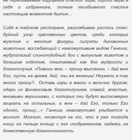
не передаваемые ощущения опасной игры, гордой веры в
себя и избранника, полные неизбывного счастья
настоящим моментом бытия…
Сидя в тайском ресторане, разглядываю роспись стен:
буйный узор чувственных цветов, среди которых
мужские и женские фигуры, силуэты диковинных
животных, восседающий с невозмутимым видом Ганеша,
мудроглазый слоноподобный бог с выпуклым животом и
большим хоботом, почитаемый как бог мудрости и
благополучия. «Помоги мне, – прошу мысленно, – дай мне
Его, пусть на время, дай, ты же можешь! Неужели я так
много прошу?.. Оставь игры в маски и величие другим,
одари их финансовым благополучием, славой, властью,
мнимыми вершинами, с которых они будут высокомерно
взирать на остальных, а мне – дай Его, только Его
одного, прошу…» Ганеша невозмутимо улыбается и
молчит. Молчит, несмотря на то, что я уже полгода
ношу на пальце кольцо с его изображением, надеясь на
божественную благосклонность.