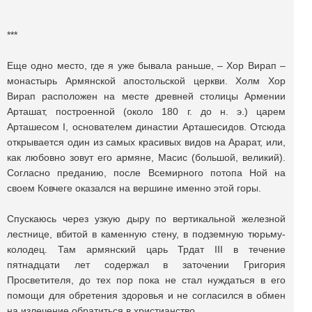
***
Еще одно место, где я уже бывала раньше, – Хор Вирап –
монастырь Армянской апостольской церкви. Холм Хор
Вирап расположен на месте древней столицы Армении
Арташат, построенной (около 180 г. до н. э.) царем
Арташесом I, основателем династии Арташесидов. Отсюда
открывается один из самых красивых видов на Арарат, или,
как любовно зовут его армяне, Масис (большой, великий).
Согласно преданию, после Всемирного потопа Ной на
своем Ковчеге оказался на вершине именно этой горы.
Спускаюсь через узкую дыру по вертикальной железной
лестнице, вбитой в каменную стену, в подземную тюрьму-
колодец. Там армянский царь Трдат III в течение
пятнадцати лет содержал в заточении Григория
Просветителя, до тех пор пока не стал нуждаться в его
помощи для обретения здоровья и не согласился в обмен
на излечение обратиться в христианство…