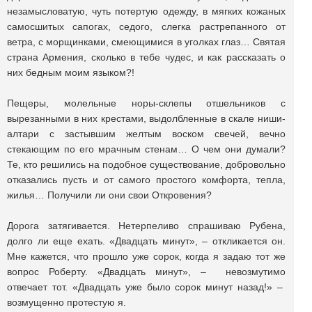
незамысловатую, чуть потертую одежду, в мягких кожаных
самосшитых сапогах, седого, слегка растрепанного от
ветра, с морщинками, смеющимися в уголках глаз… Святая
страна Армения, сколько в тебе чудес, и как рассказать о
них бедным моим языком?!
Пещеры, молельные норы-склепы отшельников с
вырезанными в них крестами, выдолбленные в скале ниши-
алтари с застывшим желтым воском свечей, вечно
стекающим по его мрачным стенам… О чем они думали?
Те, кто решились на подобное существование, добровольно
отказались пусть и от самого простого комфорта, тепла,
жилья… Получили ли они свои Откровения?
Дорога затягивается. Нетерпеливо спрашиваю Рубена,
долго ли еще ехать. «Двадцать минут», – откликается он.
Мне кажется, что прошло уже сорок, когда я задаю тот же
вопрос Роберту. «Двадцать минут», – невозмутимо
отвечает тот. «Двадцать уже было сорок минут назад!» –
возмущенно протестую я.