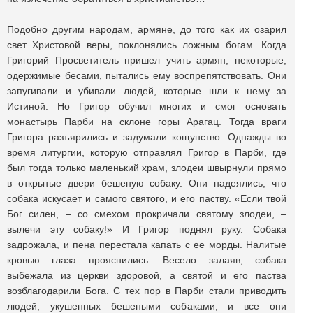
Подобно другим народам, армяне, до того как их озарил
свет Христовой веры, поклонялись ложным богам. Когда
Григорий Просветитель пришел учить армян, некоторые,
одержимые бесами, пытались ему воспрепятствовать. Они
запугивали и убивали людей, которые шли к нему за
Истиной. Но Григор обучил многих и смог основать
монастырь Парби на склоне горы Арагац. Тогда враги
Григора разъярились и задумали кощунство. Однажды во
время литургии, которую отправлял Григор в Парби, где
был тогда только маленький храм, злодеи швырнули прямо
в открытые двери бешеную собаку. Они надеялись, что
собака искусает и самого святого, и его паству. «Если твой
Бог силен, – со смехом прокричали святому злодеи, –
вылечи эту собаку!» И Григор поднял руку. Собака
задрожала, и пена перестала капать с ее морды. Налитые
кровью глаза прояснились. Весело залаяв, собака
выбежала из церкви здоровой, а святой и его паства
возблагодарили Бога. С тех пор в Парби стали приводить
людей, укушенных бешеными собаками, и все они