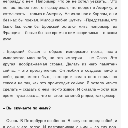
неправду о нем. Например, что он не хотел уезжать… Это
не так. Более того, он сразу знал, что поедет в Америку, и
хотел ехать – только в Америку. Не из-за нас с Карлом, он и
без нас бы поехал. Милош любил шутить: «Представим, что
было бы, если бы Бродский остался жить, например, во
Франции… Левые бы все время с ним ссорились» – в таком
духе.
…Бродский бывал в образе имперского поэта, поэта
имперского масштаба, но эта империя – не Союз. Это
другая, воображаемая страна. Делать из него памятник
сейчас – это преступление. Он любил и создавал миф о
себе, даже, может быть, в конце и сам в него верил, но
совсем не так, как это происходит сейчас. Я хотела что-то
сделать – сказать о нем что-то живое. И сказала – хотя все
время чувствовала, что он стоит со мной рядом, как цензор.
– Вы скучаете по нему?
– Очень. В Петербурге особенно. Я вижу его перед собой, и
я слышу его голос. И разговариваю с ним – до сих пор.