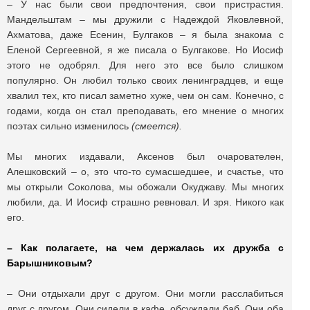
– У нас были свои предпочтения, свои пристрастия.
Мандельштам – мы дружили с Надеждой Яковлевной,
Ахматова, даже Есенин, Булгаков – я была знакома с
Еленой Сергеевной, я же писала о Булгакове. Но Иосиф
этого не одобрял. Для него это все было слишком
популярно. Он любил только своих ленинградцев, и еще
хвалил тех, кто писал заметно хуже, чем он сам. Конечно, с
годами, когда он стал преподавать, его мнение о многих
поэтах сильно изменилось
(смеется).
Мы многих издавали, Аксенов был очарователен,
Алешковский – о, это что-то сумасшедшее, и счастье, что
мы открыли Соколова, мы обожали Окуджаву. Мы многих
любили, да. И Иосиф страшно ревновал. И зря. Никого как
его.
– Как полагаете, на чем держалась их дружба с
Барышниковым?
– Они отдыхали друг с другом. Они могли расслабиться
друг с другом. Они сидели в кафе, обсуждали баб. Они оба