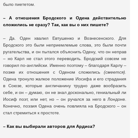
было пиететом.
–
А отношения Бродского и Одена действительно
сложились не сразу? Так, как вы о них пишете?
– Да. Оден хвалил Евтушенко и Вознесенского. Для
Бродского это были неприемлемые слова, это были почти
ругательства, и он пытался объяснить Одену, что он неправ
– но Карл не стал этого переводить. Бродский совсем не
говорил по-английски. Именно поэтому – благодаря Карлу –
позже их отношения с Оденом сложились
(смеется).
Одена тронуло жалкое положение Иосифа и его страдания
в Союзе, которые англичанину трудно даже вообразить
себе, и он – думаю, он не знал досконально, гениальный ли
Иосиф поэт, или нет, но – он ручался за него в Лондоне.
Конечно, поэзия Одена очень повлияла на Бродского – он
стал стремиться к простоте.
– Как вы выбирали авторов для Ардиса?