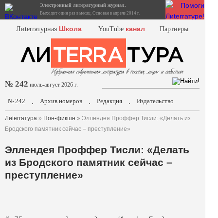
Электронный литературный журнал.
Выходит один раз в месяц. Основан в апреле 2014 г.
Школа
канал
Лиterraтурная
YouTube
Партнеры
№ 242
июль-август 2026 г.
№ 242
Архив номеров
Редакция
Издательство
.
.
.
Лиterraтура
»
Нон-фикшн
» Эллендея Проффер Тисли: «Делать из
Бродского памятник сейчас – преступление»
Эллендея Проффер Тисли: «Делать
из Бродского памятник сейчас –
преступление»