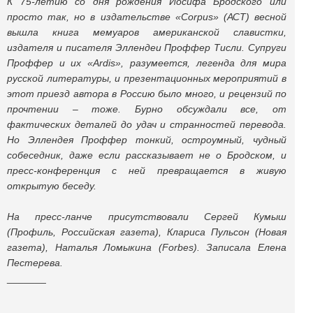
К 75-летию со дня рождения Иосифа Бродского или
просто так, но в издательстве «Corpus» (АСТ) весной
вышла книга мемуаров американской славистки,
издателя и писателя Эллендеи Проффер Тисли. Супруги
Проффер и их «Ardis», разумеется, легенда для мира
русской литературы, и презентационных мероприятий в
этот приезд автора в Россию было много, и рецензий по
прочтении – тоже. Бурно обсуждали все, от
фактических деталей до удач и странностей перевода.
Но Эллендея Проффер тонкий, остроумный, чудный
собеседник, даже если рассказывает не о Бродском, и
пресс-конференция с ней превращается в живую
открытую беседу.
На пресс-ланче присутствовали Сергей Кумыш
(Профиль, Российская газета), Клариса Пульсон (Новая
газета), Наталья Ломыкина (Forbes). Записала Елена
Пестерева.
_______