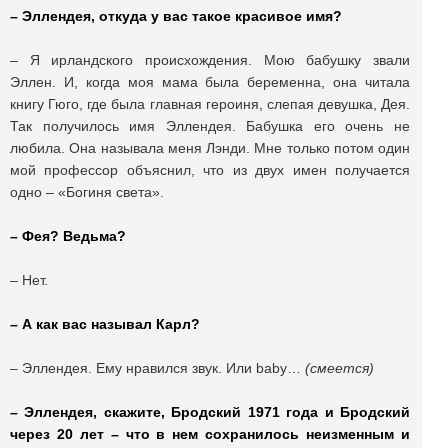
–
Эллендея, откуда у вас такое красивое имя?
– Я ирландского происхождения. Мою бабушку звали
Эллен. И, когда моя мама была беременна, она читала
книгу Гюго, где была главная героиня, слепая девушка, Дея.
Так получилось имя Эллендея. Бабушка его очень не
любила. Она называла меня Лэнди. Мне только потом один
мой профессор объяснил, что из двух имен получается
одно – «Богиня света».
–
Фея? Ведьма?
– Нет.
–
А как вас называл Карл?
– Эллендея. Ему нравился звук. Или baby…
(смеется)
–
Эллендея, скажите, Бродский 1971 года и Бродский
через 20 лет – что в нем сохранилось неизменным и