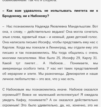
обыкновенным! Так что я спорила.
–
Как вам удавалось не испытывать пиетета ни к
Бродскому, ни к Набокову?
– Нас познакомила Надежда Яковлевна Мандельштам. Вот
она, к слову, – действительно ведьма! Она могла сочетать
злые слова, ядовитый язык – и нежный, даже детский голос.
Она написала письмо Иосифу, чтобы представить ему нас с
Карлом. Когда мы поехали в Ленинград, мы отдали ему это
письмо и так познакомились. Мы тогда общались с очень
многими писателями. Мне было 25, Иосифу 29, Карлу 31.
Какой тут пиетет… А Набоков… Понимаете, мы
американцы особого типа. У нас нет таких представлений
об иерархии и элите. Мы разночинцы. Демократия и наше
личное любопытство – это все, что у нас есть.
С Набоковым мы познакомились иначе. Набоков оказался
огромный!!! Вовсе не маленький интеллектуал! Я ожидала
увидеть Кафку, понимаете? А он оказался действительно
огромным! Это было удивительно, да, но, конечно, это не