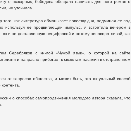
нигу о пожарных, Лебедева обещала написать для него роман о
сии, не уточнила.
р того, как литература обманывает повестку дня, подминая ее под
но используя ее продвигающий импульс, я встретила вечером в
, так и не доставленную нецифровой и потому неповоротливой, как
м Серебряков с книгой «Чужой язык», о которой на сайте
ся жизни и напрасно прибегает к сюжетам насилия в отстраненном
ился от запросов общества, и может быть, это актуальный способ
 контента.
куссии о способах самопродвижения молодого автора сказала, что
е.