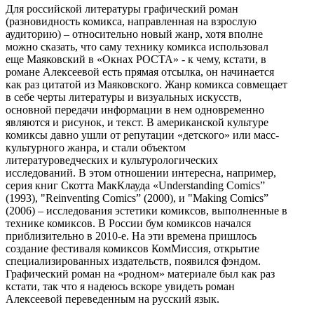
Для российской литературы графический роман
(разновидность комикса, направленная на взрослую
аудиторию) – относительно новый жанр, хотя вполне
можно сказать, что саму технику комикса использовал
еще Маяковский в «Окнах РОСТА» - к чему, кстати, в
романе Алексеевой есть прямая отсылка, он начинается
как раз цитатой из Маяковского. Жанр комикса совмещает
в себе черты литературы и визуальных искусств,
основной передачи информации в нем одновременно
являются и рисунок, и текст. В американской культуре
комиксы давно ушли от репутации «детского» или масс-
культурного жанра, и стали объектом
литературоведческих и культурологических
исследований. В этом отношении интересна, например,
серия книг Скотта МакКлауда «Understanding Comics”
(1993), "Reinventing Comics” (2000), и "Making Comics”
(2006) – исследования эстетики комиксов, выполненные в
технике комиксов. В России бум комиксов начался
приблизительно в 2010-е. На эти времена пришлось
создание фестиваля комиксов КомМиссия, открытие
специализированных издательств, появился фэндом.
Графический роман на «родном» материале был как раз
кстати, так что я надеюсь вскоре увидеть роман
Алексеевой переведенным на русский язык.