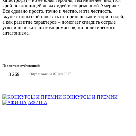
катастрофа) – но ее юная героиня, тем не менее, видится
ярой поклонницей левых идей в современной Америке.
Все сделано просто, точно и честно, и эта честность,
вкупе с попыткой показать историю не как историю идей,
а как развитие характеров – помогает сгладить острые
углы и не искать ни компромиссов, ни политического
антагонизма.
Поделиться публикацией:
3 269
Опубликовано
07 фев 2017
КОНКУРСЫ И ПРЕМИИ
АФИША
Наверх ↑
© 2014-2026 ИД Лиterraтура
Правовая информация