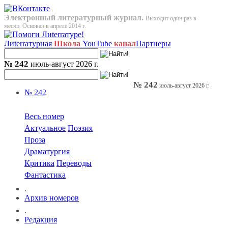
Электронный литературный журнал.
Выходит один раз в
месяц. Основан в апреле 2014 г.
Лиterraтурная
Школа
YouTube
канал
Партнеры
№ 242
июль-август 2026 г.
№ 242
июль-август 2026 г.
№ 242
Весь номер
Актуальное
Поэзия
Проза
Драматургия
Критика
Переводы
Фантастика
.
Архив номеров
.
Редакция