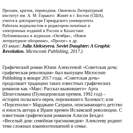
Прозаик, критик, переводчик. Окончила Литературный
институт им. А. М. Горького. Живёт в г. Бостон (США),
учится в докторантуре Гарвардского университета.
Работала журналистом и редактором печатных и
электронных изданий в России и Казахстане.
Публиковалась в журналах «Октябрь», «Новое
литературное обозрение», «Пролог» и др.
(О книге:
Julia Alekseyeva. Soviet Daughter: A Graphic
Revolution.
Microcosm Publishing, 2017.)
Графический роман Юлии Алексеевой «Советская дочь:
графическая революция» был выпущен Microcosm
Publishing в январе 2017 года. «Советская дочь»
продолжает традицию таких известных графических
романов как «Маус: Рассказ выжившего» Арта
Шпигельмана (Пулицеровская премия, 1992 год) –
истории польского еврея, пережившего Холокост; или
«Персеполис» Марджане Сатрапи, описывающего детство
и юность автора в Иране времен Исламской революции. С
известным графическим романом Алисон Бехдел
«Веселый дом: семейная трагикомедия» Алексееву роднит
тема сложных взаимоотношений в семье.