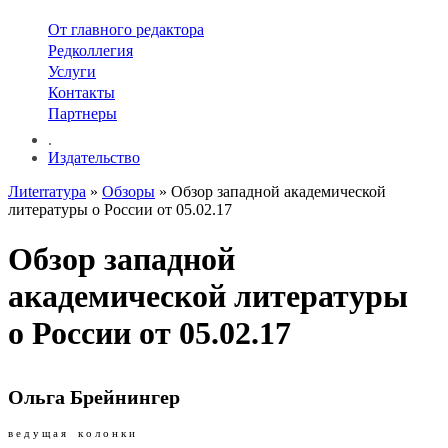
От главного редактора
Редколлегия
Услуги
Контакты
Партнеры
.
Издательство
Лиterraтура
»
Обзоры
» Обзор западной академической
литературы о России от 05.02.17
Обзор западной
академической литературы
о России от 05.02.17
Ольга Брейнингер
в е д у щ а я к о л о н к и