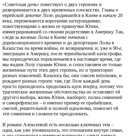
«Советская дочь» повествует о двух героинях и
разворачивается в двух временных плоскостях. Главы о
еврейской девочке Лоле, родившейся в Киеве в начале 20
века, перемежаются короткими интерлюдиями,
повествующими о жизни ее правнучки Юлии,
иммигрировавшей со своими родителями в Америку. Так,
следя за жизнью Лолы в Киеве начиная с
дореволюционного времени и до депортации Лолы в
Казахстан на время войны, ее возвращения, и, уже в 90-е,
эмиграции в Америку, после чернобыльской катастрофы,
мы периодически переключаемся в настоящее время, где
мы видим Лолу глазами Юлии, и сопоставляем не только
жизненные пути этих двух героинь, но и траектории
разных поколений. Казалось бы, они совсем непохожи, и
рождают разных героев: там, где Лоле каждый день
просто приходилось продолжать идти вперед, потому что
трагические жизненные обстоятельства не оставляют ей
другого выбора, жизнь Юлии, наоборот, полна сомнений
и саморефлексии – и именно пример ее прабабушки,
смелой, решительной и полной идеализма, помогает ей
эти сомнения и сложности преодолевать.
В романе Алексеевой есть несколько ключевых тем –
одна, как уже упоминалось, это отношения внутри семьи,
и она становится ключевым вопросом с самых первых