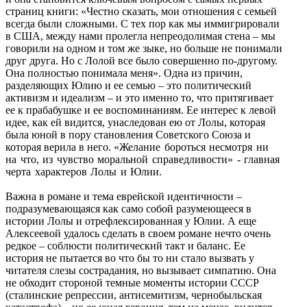
страниц книги: «Честно сказать, мои отношения с семьей
всегда были сложными. С тех пор как мы иммигрировали
в США, между нами пролегла непреодолимая стена – мы
говорили на одном и том же зыке, но больше не понимали
друг друга. Но с Лолой все было совершенно по-другому.
Она полностью понимала меня». Одна из причин,
разделяющих Юлию и ее семью – это политический
активизм и идеализм – и это именно то, что притягивает
ее к прабабушке и ее воспоминаниям. Ее интерес к левой
идее, как ей видится, унаследован ею от Лолы, которая
была юной в пору становления Советского Союза и
которая верила в него.
«Желание бороться несмотря ни
на что, из чувство моральной справедливости» - главная
черта характеров Лолы и Юлии.
Важна в романе и тема еврейской идентичности –
подразумевающаяся как само собой разумеющееся в
истории Лолы и отрефлексированная у Юлии. А еще
Алексеевой удалось сделать в своем романе нечто очень
редкое – соблюсти политический такт и баланс. Ее
история не пытается во что бы то ни стало вызвать у
читателя слезы сострадания, но вызывает симпатию. Она
не обходит стороной темные моменты истории СССР
(сталинские репрессии, антисемитизм, чернобыльская