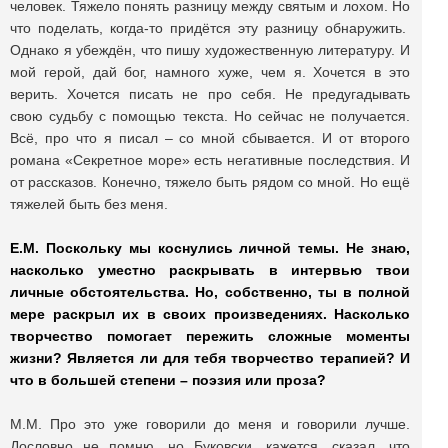
человек. Тяжело понять разницу между святым и лохом. Но
что поделать, когда-то придётся эту разницу обнаружить.
Однако я убеждён, что пишу художественную литературу. И
мой герой, дай бог, намного хуже, чем я. Хочется в это
верить. Хочется писать не про себя. Не предугадывать
свою судьбу с помощью текста. Но сейчас не получается.
Всё, про что я писал – со мной сбывается. И от второго
романа «Секретное море» есть негативные последствия. И
от рассказов. Конечно, тяжело быть рядом со мной. Но ещё
тяжелей быть без меня.
Е.М. Поскольку мы коснулись личной темы. Не знаю,
насколько уместно раскрывать в интервью твои
личные обстоятельства. Но, собственно, ты в полной
мере раскрыл их в своих произведениях. Насколько
творчество помогает пережить сложные моменты
жизни? Является ли для тебя творчество терапией? И
что в большей степени – поэзия или проза?
М.М. Про это уже говорили до меня и говорили лучше.
Дословно не помню, но Буковски, кажется, сказал, что