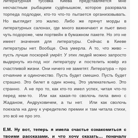
литературная тусовка Киева представляется мне
несчастным рыбацким судёнышком, которое разорвала
торпеда подлодки, кто-то что-то пытается организовывать.
Но выглядит это жалко. Либо же прячут морды в
литературных салонах, где много важничают и пьют вино
чуть подороже, чем портвейн в бумажном пакете. Но это не
имеет значения для литературы. Сейчас в Киеве
литературы нет. Вообще. Она умерла. А то, что живо –
пусть лучше поскорей умрёт. У этих людей можно запросто
выдернуть из-под ног литературу и постелить ковёр из
счастливой жизни. Они ничего не заметят. Литература – про
отчаяние и одиночество. Пусть будет смешно. Пусть будет
страшно. Это билет в один конец. Это увлекательно. Это
странно. А не про то, как кто-то имел успех, читая что-то
перед кем-то. Или как какая-то сволочь пила вино с
Жаданом, Андруховичем, а ты нет. Или как сволочь
поехала на дачу к учредителю премии и там читала стихи,
это всё не про это.
Е.М. Ну вот, теперь я имела счастье ознакомиться с
твоими рассказами, и что хочу сказать… поначалу