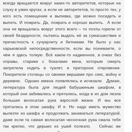
всегда вращается вокруг каких-то авторитетов, которые на
слуху в узких кругах, а если не авторитетов, то просто тех, у
кого есть помещение и выпивка, где можно посидеть и
выпить. И пожрать. Да, пожрать и хорошо выпить. А если
она не вращалась вокруг этого всего – то поэты горели от
своей бездарности, пытаясь выдать её за сумасшествие и
причастность к сучукрлиту и битникам. Не было у нас
харьковской непосредственности, если вы понимаете, о
чём я здесь толкую. Всё какое-то надменное, в очках без
оправы, старики с бокалами вина, которым смерть
запретила ходить в туалет, и приторное откровение.
Покорители столицы со своими виршами про секс, войну и
деревню. Однако имена появлялись и исчезали. Думаю,
литература была для людей бабушкиным шкафом, в
который они забивались и прятались, когда в их дом лезла
большая волосатая рука взрослой жизни. И мы все
прятались в этом шкафу. И я. Но надо иметь мужество
вылезти из шкафа и продолжать заниматься литературой,
даже если та самая волосатая чесночная рука сжала тебя
так крепко, что дерьмо из ушей полезло. Сейчас же