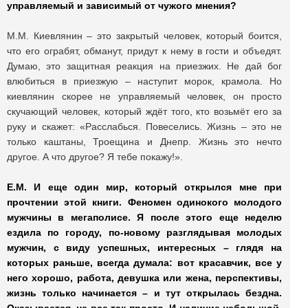
управляемый и зависимый от чужого мнения?
М.М. Киевлянин – это закрытый человек, который боится,
что его ограбят, обманут, придут к нему в гости и объедят.
Думаю, это защитная реакция на приезжих. Не дай бог
влюбиться в приезжую – наступит морок, крамола. Но
киевлянин скорее не управляемый человек, он просто
скучающий человек, который ждёт того, кто возьмёт его за
руку и скажет: «Расслабься. Повеселись. Жизнь – это не
только каштаны, Троещина и Днепр. Жизнь это нечто
другое. А что другое? Я тебе покажу!».
Е.М. И еще один мир, который открылся мне при
прочтении этой книги. Феномен одинокого молодого
мужчины в мегаполисе. Я после этого еще неделю
ездила по городу, по-новому разглядывая молодых
мужчин, с виду успешных, интересных – глядя на
которых раньше, всегда думала: вот красавчик, все у
него хорошо, работа, девушка или жена, перспективы,
жизнь только начинается – и тут открылась бездна.