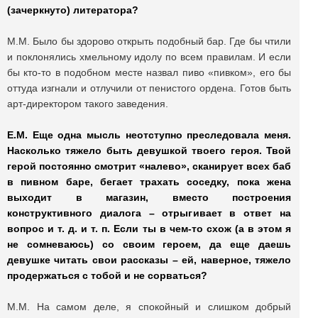
(зачеркнуто) литератора?
М.М. Было бы здорово открыть подобный бар. Где бы чтили
и поклонялись хмельному идолу по всем правилам. И если
бы кто-то в подобном месте назвал пиво «пивком», его бы
оттуда изгнали и отлучили от пенистого ордена. Готов быть
арт-директором такого заведения.
Е.М. Еще одна мысль неотступно преследовала меня.
Насколько тяжело быть девушкой твоего героя. Твой
герой постоянно смотрит «налево», сканирует всех баб
в пивном баре, бегает трахать соседку, пока жена
выходит в магазин, вместо построения
конструктивного диалога – отрыгивает в ответ на
вопрос и т. д. и т. п. Если ты в чем-то схож (а в этом я
не сомневаюсь) со своим героем, да еще даешь
девушке читать свои рассказы – ей, наверное, тяжело
продержаться с тобой и не сорваться?
М.М. На самом деле, я спокойный и слишком добрый