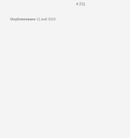
4 211
Опубликовано
11 май 2019
КОНКУРСЫ И ПРЕМИИ
АФИША
Наверх ↑
© 2014-2026 ИД Лиterraтура