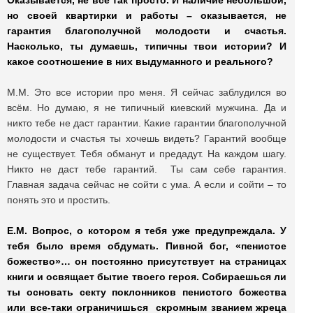
Оказывается, не все так просто. И наличие небольшой,
но своей квартирки и работы – оказывается, не
гарантия благополучной молодости и счастья.
Насколько, ты думаешь, типичны твои истории? И
какое соотношение в них выдуманного и реального?
М.М. Это все истории про меня. Я сейчас заблудился во
всём. Но думаю, я не типичный киевский мужчина. Да и
никто тебе не даст гарантии. Какие гарантии благополучной
молодости и счастья ты хочешь видеть? Гарантий вообще
не существует. Тебя обманут и предадут. На каждом шагу.
Никто не даст тебе гарантий. Ты сам себе гарантия.
Главная задача сейчас не сойти с ума. А если и сойти – то
понять это и простить.
Е.М. Вопрос, о котором я тебя уже предупреждала. У
тебя было время обдумать. Пивной бог, «пенистое
божество»… он постоянно присутствует на страницах
книги и освящает бытие твоего героя. Собираешься ли
ты основать секту поклонников пенистого божества
или все-таки ограничишься скромным званием жреца