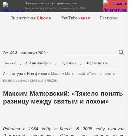
Электронный литературный журнал.
Выходит один раз в месяц. Основан в апреле 2014 г.
Школа
канал
Лиterraтурная
YouTube
Партнеры
№ 242
июль-август 2026 г.
№ 242
Архив номеров
Редакция
Издательство
.
.
.
Лиterraтура
»
Нон-фикшн
» Максим Матковский: «Тяжело понять
разницу между святым и лохом»
Максим Матковский: «Тяжело понять
разницу между святым и лохом»
Родился в 1984 году в Киеве. В 2005 году окончил
Дамасский институт (Сирия) по специальности