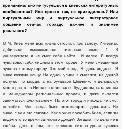
принципиально не тусуешься в киевских литературных
сообществах? Или просто так, не приходилось? Или
виртуальный мир и виртуальное литературное
общение сейчас гораздо важнее и значимее
реального?
М.М. Киев меня всю жизнь отторгал. Как занозу. Интернат.
Дебильная высокомерная гимназия номер 1. В
университете я не смог себя найти. И далее. Я всегда
чувствовал себя лишним в этом городе. У меня смешанные
чувства к этому городу. Это мой город. Я здесь родился. Я
знаю каждую улицу. На одной улице я смеялся, на другой
получал по морде, а на бульваре Шевченко я целовался
много раз, а на Нивках я становился буддистом, сатанистом
и менеджером региональных продаж, и даже пытался
заниматься фехтованием. Но этот город я никогда не смог
полюбить. Мне всегда было некомфортно здесь жить. Не
знаю, с чем это связано. Как можно полюбить Киев, если ты
видел его во время затяжного дождя? Загадка. Но дело не в
любви. Дело в том, что киевская литературная тусовка