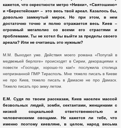
кажется, что окрестности метро «Нивки», «Святошино»
и «Берестейская» – это весь твой ареал. Казалось бы,
довольно замкнутый мирок. Но при этом, в нем
достаточно точно и полно отражается весь Киев –
огромный мегаполис со всеми его страстями и
проблемами. Ты не хотел бы выйти за пределы своего
ареала? Или не считаешь это нужным?
М.М. Выходил уже. Действия моего романа «Попугай в
медвежьей берлоге» происходят в Сирии, декорациями к
повести «Господи, хорошо-то как!» послужила столица
непризнанной ПМР Тирасполь. Мне тяжело писать в Киеве
не про Киев, тяжело писать в Дамаске не про Дамаск.
Тяжело писать про зиму летом.
Е.М. Судя по твоим рассказам, Киев населен массой
безвольных людей, зомби, сектантами, женщинами с
низкой социальной ответственностью и
человеческими овощами. Не кажется ли тебе, что
именно поэтому киевляне, в целом, народ весьма