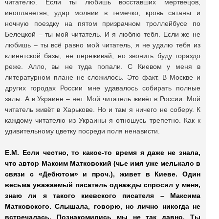
читателю. Если ты любишь восставших мертвецов,
инопланетян, удар молнии в темечко, кровь сатаны и
ночную поездку на пятом призрачном троллейбусе по
Белецкой – ты мой читатель. И я люблю тебя. Если же не
любишь – ты всё равно мой читатель, я не удалю тебя из
клиентской базы, не переживай, но звонить буду гораздо
реже. Алло, вы не туда попали. С Киевом у меня в
литературном плане не сложилось. Это факт. В Москве и
других городах России мне удавалось собирать полные
залы. А в Украине – нет. Мой читатель живёт в России. Мой
читатель живёт в Харькове. Но и там я ничего не соберу. К
каждому читателю из Украины я отношусь трепетно. Как к
удивительному цветку посреди поля ненависти.
Е.М. Если честно, то какое-то время я даже не знала,
что автор Максим Матковский (чье имя уже мелькало в
связи с «Дебютом» и проч.), живет в Киеве. Один
весьма уважаемый писатель однажды спросил у меня,
знаю ли я такого киевского писателя – Максима
Матковского. Слышала, говорю, но лично никогда не
встречалась. Познакомились мы не так давно. Ты