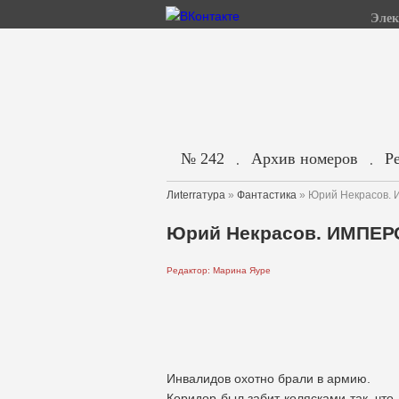
Элек
№ 242
Архив номеров
Р
.
.
Лиterraтура
»
Фантастика
» Юрий Некрасов
Юрий Некрасов. ИМПЕ
Редактор: Марина Яуре
Инвалидов охотно брали в армию.
Коридор был забит колясками так, что