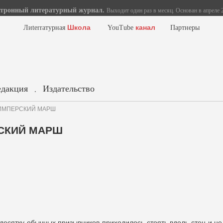
тронный литературный журнал.
Выходит один раз в месяц. Основан в апреле 2
Школа
канал
Лиterraтурная
YouTube
Партнеры
едакция
Издательство
.
. ИМПЕРСКИЙ МАРШ
РСКИЙ МАРШ
 десятку обычных призывников приходилось стоять вдоль стен и не