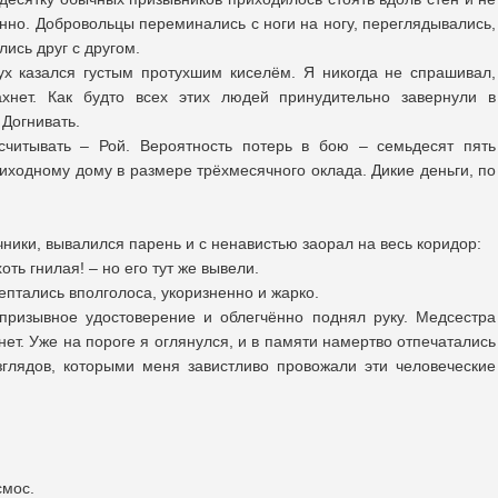
нно. Добровольцы переминались с ноги на ногу, переглядывались,
ись друг с другом.
ух казался густым протухшим киселём. Я никогда не спрашивал,
хнет. Как будто всех этих людей принудительно завернули в
 Догнивать.
считывать – Рой. Вероятность потерь в бою – семьдесят пять
иходному дому в размере трёхмесячного оклада. Дикие деньги, по
чники, вывалился парень и с ненавистью заорал на весь коридор:
оть гнилая! – но его тут же вывели.
ептались вполголоса, укоризненно и жарко.
 призывное удостоверение и облегчённо поднял руку. Медсестра
нет. Уже на пороге я оглянулся, и в памяти намертво отпечатались
зглядов, которыми меня завистливо провожали эти человеческие
смос.