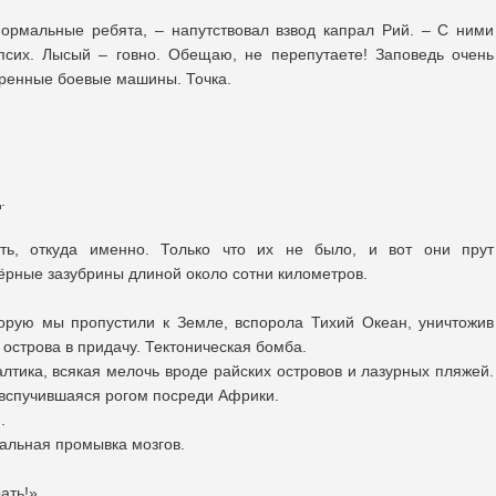
нормальные ребята, – напутствовал взвод капрал Рий. – С ними
псих. Лысый – говно. Обещаю, не перепутаете! Заповедь очень
еренные боевые машины. Точка.
.
ть, откуда именно. Только что их не было, и вот они прут
ёрные зазубрины длиной около сотни километров.
торую мы пропустили к Земле, вспорола Тихий Океан, уничтожив
 острова в придачу. Тектоническая бомба.
тика, всякая мелочь вроде райских островов и лазурных пляжей.
 вспучившаяся рогом посреди Африки.
.
тальная промывка мозгов.
ать!»