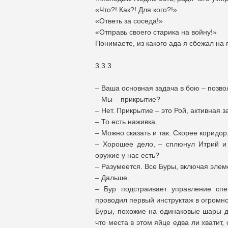
«Что?! Как?! Для кого?!»
«Ответь за соседа!»
«Отправь своего старика на войну!»
Понимаете, из какого ада я сбежал на
3.3.3
– Ваша основная задача в бою – позво
– Мы – прикрытие?
– Нет. Прикрытие – это Рой, активная
– То есть наживка.
– Можно сказать и так. Скорее коридор
– Хорошее дело, – сплюнул Итрий и
оружие у нас есть?
– Разумеется. Все Буры, включая эле
– Дальше.
– Бур подстраивает управление сп
проводил первый инструктаж в огромно
Буры, похожие на одинаковые шары дл
что места в этом яйце едва ли хватит, 