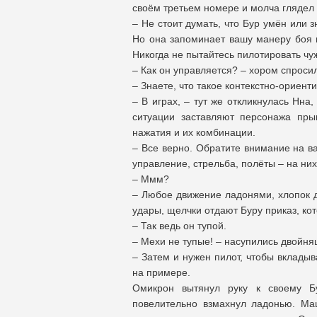
своём третьем номере и молча глядел 
– Не стоит думать, что Бур умён или з
Но она запоминает вашу манеру боя и
Никогда не пытайтесь пилотировать чу
– Как он управляется? – хором спроси
– Знаете, что такое контекстно-ориен
– В играх, – тут же откликнулась Нна
ситуации заставляют персонажа прыг
нажатия и их комбинации.
– Все верно. Обратите внимание на ва
управление, стрельба, полёты – на них
– Ммм?
– Любое движение ладонями, хлопок др
удары, щелчки отдают Буру приказ, кот
– Так ведь он тупой.
– Мехи не тупые! – насупились двойня
– Затем и нужен пилот, чтобы вкладыв
на примере.
Омикрон вытянул руку к своему Бу
повелительно взмахнул ладонью. Ма