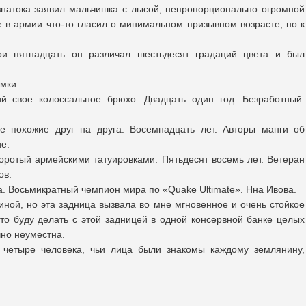
знатока заявил мальчишка с лысой, непропорционально огромной
е в армии что-то гласил о минимальном призывном возрасте, но к
.
ои пятнадцать он различал шестьдесят градаций цвета и был
мки.
ий свое колоссальное брюхо. Двадцать один год. Безработный.
не похожие друг на друга. Восемнадцать лет. Авторы манги об
е.
поротый армейскими татуировками. Пятьдесят восемь лет. Ветеран
ов.
да. Восьмикратный чемпион мира по «Quake Ultimate». Нна Ивова.
иной, но эта задница вызвала во мне мгновенное и очень стойкое
что буду делать с этой задницей в одной консервной банке целых
чно неуместна.
четыре человека, чьи лица были знакомы каждому землянину,