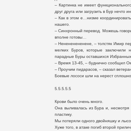
– Картинка не имеет функциональног
друг друга или загрузить в Бур нечто ин
– Как в этом е…низме координировать
нашего.
– Синхронный перевод. Можешь говорит
вполне готовы…
– Ненененененене, – толстяк Имир пе
мелких Буров, которые заключили 
парадные Буры оставшихся Избранных
– Время 13-45, – буднично сообщил Ом
– Проучим пидарасов, – сказал ветера
Боевые лососи шли на нерест сплошн
5.5.5.5.5
Крови было очень много.
Она выливалась из Бура и, несмотря
пластику.
Мы потеряли одного двойняшку и лыс
Хуже того, в атаке погиб второй прили