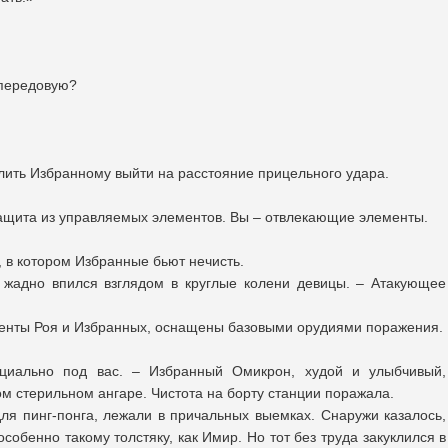
 передовую?
лить Избранному выйти на расстояние прицельного удара.
 защита из управляемых элементов. Вы – отвлекающие элементы.
, в котором Избранные бьют нечисть.
 жадно впился взглядом в круглые колени девицы. – Атакующее
менты Роя и Избранных, оснащены базовыми орудиями поражения.
ециально под вас. – Избранный Омикрон, худой и улыбчивый,
м стерильном ангаре. Чистота на борту станции поражала.
я пинг-понга, лежали в причальных выемках. Снаружи казалось,
особенно такому толстяку, как Имир. Но тот без труда закуклился в