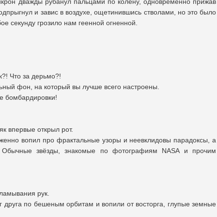
икрон дважды рубанул пальцами по колену, одновременно прижав
одпрыгнул и завис в воздухе, ощетинившись стволами, но это было
ое секунду грозило нам геенной огненной.
к?! Что за дерьмо?!
ьный фон, на который вы лучше всего настроены.
ле бомбардировки!
як впервые открыл рот.
женно вопил про фрактальные узоры и неевклидовы парадоксы, а
. Обычные звёзды, знакомые по фотографиям NASA и прочим
аламывания рук.
г друга по бешеным орбитам и вопили от восторга, глупые земные