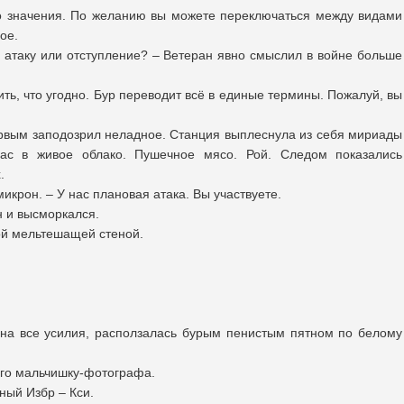
о значения. По желанию вы можете переключаться между видами
ое.
 атаку или отступление? – Ветеран явно смыслил в войне больше
ь, что угодно. Бур переводит всё в единые термины. Пожалуй, вы
рвым заподозрил неладное. Станция выплеснула из себя мириады
нас в живое облако. Пушечное мясо. Рой. Следом показались
.
икрон. – У нас плановая атака. Вы участвуете.
н и высморкался.
ой мельтешащей стеной.
 на все усилия, расползалась бурым пенистым пятном по белому
ого мальчишку-фотографа.
чный Избр – Кси.