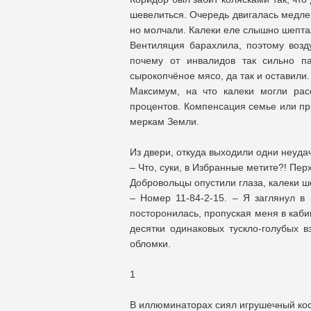
шевелиться. Очередь двигалась медле
но молчали. Калеки еле слышно шептал
Вентиляция барахлила, поэтому возд
почему от инвалидов так сильно па
сырокопчёное мясо, да так и оставили.
Максимум, на что калеки могли рас
процентов. Компенсация семье или пр
меркам Земли.
Из двери, откуда выходили одни неуда
– Что, суки, в Избранные метите?! Перх
Добровольцы опустили глаза, калеки ш
– Номер 11-84-2-15. – Я заглянул в
посторонилась, пропуская меня в каби
десятки одинаковых тускло-голубых в
обломки.
1
В иллюминаторах сиял игрушечный ко