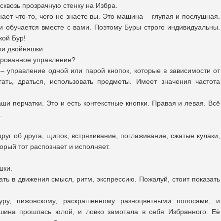
сквозь прозрачную стенку на Избра.
нает что-то, чего не знаете вы. Это машина – глупая и послушная.
 обучается вместе с вами. Поэтому Буры строго индивидуальны.
жой Бур!
ли двойняшки.
тированное управление?
, – управление одной или парой кнопок, которые в зависимости от
ать, драться, использовать предметы. Имеет значения частота
ши перчатки. Это и есть контекстные кнопки. Правая и левая. Всё
.
уг об друга, щипок, встряхивание, поглаживание, сжатые кулаки,
орый тот распознает и исполняет.
шки.
ать в движения смысл, ритм, экспрессию. Пожалуй, стоит показать
ру, пижонскому, раскрашенному разноцветными полосами, и
шина прошлась юлой, и ловко замотала в себя Избранного. Её