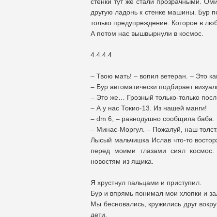
стенки тут же стали прозрачными. Ом
другую ладонь к стенке машины. Бур п
только предупреждение. Которое в люб
А потом нас вышвырнули в космос.
4.4.4.4
– Твою мать! – вопил ветеран. – Это ка
– Бур автоматически подбирает визуал
– Это же… Грозный только-только пос
– А у нас Токио-13. Из нашей манги!
– dm 6, – равнодушно сообщила баба.
– Минас-Моргул. – Пожалуй, наш толст
Лысый мальчишка Ислав что-то востор
перед моими глазами сиял космос
новостям из ящика.
Я хрустнул пальцами и приступил.
Бур и впрямь понимал мои хлопки и з
Мы бесновались, кружились друг вокру
дети.