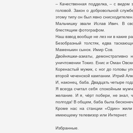
– Качественная подделка, – с видом 
головой. Закон о добровольной служб
этому типу он был явно снисходителен
Мальчишку звали Ислав Ивич. В св
блестящим фотографом.
Наш взвод вообще не лез ни в какие ра
Безобразный толстяк, едва таскающ
Маменькин сынок. Имир Сов.
Двойняшки-азиаты, демонстративно 
уничтожении Токио. Енис и Оман Овски
Коренастый мужик, с ног до головы у
второй чеченской кампании. Итрий Алк
И, наконец, баба. Двадцать четыре го
Я всегда считал себя спокойным мужч
желание. И я, чёрт побери, не знал, 
полгода! В общем, баба была бесконе
Кроме нас на станции «Один» жили 
имеющему телевизор или Интернет.
Избранные.