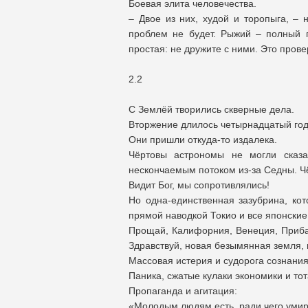
Боевая элита человечества.
– Двое из них, худой и торопыга, – 
проблем не будет. Рыжий – полный 
простая: не дружите с ними. Это пров
2.2
С Землёй творились скверные дела.
Вторжение длилось четырнадцатый год
Они пришли откуда-то издалека.
Чёртовы астрономы не могли сказа
нескончаемым потоком из-за Седны. Ч
Видит Бог, мы сопротивлялись!
Но одна-единственная зазубрина, ко
прямой наводкой Токио и все японские
Прощай, Калифорния, Венеция, Прибал
Здравствуй, новая безымянная земля,
Массовая истерия и судорога сознания
Паника, сжатые кулаки экономики и то
Пропаганда и агитация:
«Молодым людям есть, ради чего умир