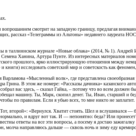
ах.
и вопрошанием смотрит на западную границу, предлагая внимани
ящих, рассказ «Телеграммы из Альтоны» недавнего лауреата НО
ы в таллиннском журнале «Новые облака» (2014, № 1). Андрей И
 Семена Ханина, Артура Пунте. Из интересных материалов номер
етского прошлого, ярко иллюстрирующую отношения между немца
и книги) исследовать советский мир и советскость как феномен,
ея Варламова «Мысленный волк», где представлена своеобразная
дра Грина. В этом же номере: «Рассказы дачника» казанского ав
брал вас здесь, – сказал Гайка, – потому что во всем должен бы
 обещал машину. Ты, Марк, скопил денег. Ты, Иван, старший и б
тобы по правилам. Если я убью всех, то мне никто не заплатит. 
 «Тот, второй»: «Вернулся. Хватит стоять. Шел и вслушивался —
 нормально, и вдруг вот так. И — непонятно: беда? Или пронес
стны ответы на все эти вопросы, а посему я достаю зажигалку и
гон, молча направляюсь дальше — сквозь ночь и зиму еду крем