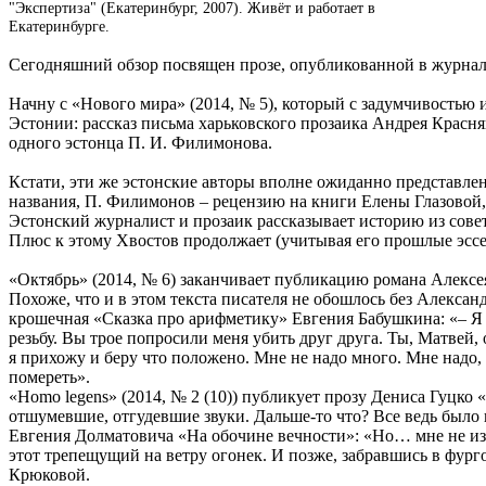
"Экспертиза" (Екатеринбург, 2007). Живёт и работает в
Екатеринбурге.
Сегодняшний обзор посвящен прозе, опубликованной в журнал
Начну с «Нового мира» (2014, № 5), который с задумчивостью 
Эстонии: рассказ письма харьковского прозаика Андрея Красн
одного эстонца П. И. Филимонова.
Кстати, эти же эстонские авторы вполне ожиданно представлен
названия, П. Филимонов – рецензию на книги Елены Глазовой,
Эстонский журналист и прозаик рассказывает историю из сов
Плюс к этому Хвостов продолжает (учитывая его прошлые эссе 
«Октябрь» (2014, № 6) заканчивает публикацию романа Алекс
Похоже, что и в этом текста писателя не обошлось без Алексан
крошечная «Сказка про арифметику» Евгения Бабушкина: «– Я со
резьбу. Вы трое попросили меня убить друг друга. Ты, Матвей,
я прихожу и беру что положено. Мне не надо много. Мне надо, ч
помереть».
«Homo legens» (2014, № 2 (10)) публикует прозу Дениса Гуцко
отшумевшие, отгудевшие звуки. Дальше-то что? Все ведь было
Евгения Долматовича «На обочине вечности»: «Но… мне не изве
этот трепещущий на ветру огонек. И позже, забравшись в фур
Крюковой.