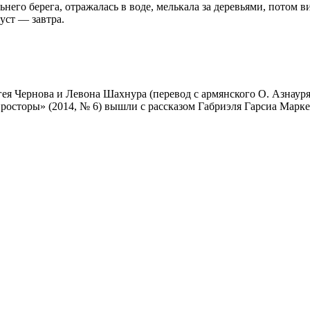
льнего берега, отражалась в воде, мелькала за деревьями, потом 
густ — завтра.
ея Чернова и Левона Шахнура (перевод с армянского О. Азнауря
просторы» (2014, № 6) вышли с рассказом Габриэля Гарсиа Марк