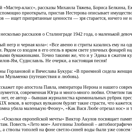
ой «Мастер-класс», рассказы Михаила Тяжева, Бориса Белкина, 
 беспомощно приоткрыта, пристав Нестерова описывает имущество
 — ищет припрятанные ценности — зря старается, ничего не на
несколько рассказов о Сталинграде 1942 года, о маленькой девоч
ый негр и черная кола»: «Все авеню и стриты казались ему на о
. Рядом со входом в его отель в ярком свете уличных фонарей 
ными бумажниками. Точно такими же, что и у Эдика в сжатом ку
илов-Ям, Судиславль. Не очерки, а настоящая песня!
ины Горлановой и Вячеслава Букура: «В приемной сидела женщи
ви Мульменко (путешествия и любовь).
асскажет про апостола Павла, императора Нерона и нашего совре
зумеется, современная Югра и много-много любви. Отметим та
но нет, ее автор – бывшая журналистка криминальных рубрик пр
IX веков, в которых вулканом бурлят такие страсти, что кажетс
мна убила маленькую Феону», «Как Вася Любе отрезал нос» и т.
ть «Осколки европейской мечты» Виктор Акулов посвящает памя
ам. Повесть «Лето мое» Ангелины Злобиной – автобиографическ
, а стволы тополей на фоне светло-синей воды были уже совсем