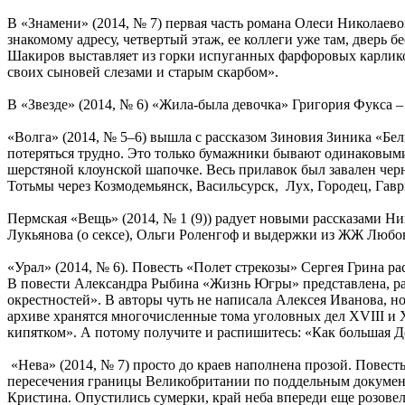
В «Знамени» (2014, № 7) первая часть романа Олеси Николаев
знакомому адресу, четвертый этаж, ее коллеги уже там, дверь
Шакиров выставляет из горки испуганных фарфоровых карликов
своих сыновей слезами и старым скарбом».
В «Звезде» (2014, № 6) «Жила-была девочка» Григория Фукса – 
«Волга» (2014, № 5–6) вышла с рассказом Зиновия Зиника «Бел
потеряться трудно. Это только бумажники бывают одинаковыми
шерстяной клоунской шапочке. Весь прилавок был завален чер
Тотьмы через Козмодемьянск, Васильсурск, Лух, Городец, Гавр
Пермская «Вещь» (2014, № 1 (9)) радует новыми рассказами Н
Лукьянова (о сексе), Ольги Роленгоф и выдержки из ЖЖ Любо
«Урал» (2014, № 6). Повесть «Полет стрекозы» Сергея Грина р
В повести Александра Рыбина «Жизнь Югры» представлена, ра
окрестностей». В авторы чуть не написала Алексея Иванова, 
архиве хранятся многочисленные тома уголовных дел XVIII и X
кипятком». А потому получите и распишитесь: «Как большая До
«Нева» (2014, № 7) просто до краев наполнена прозой. Повес
пересечения границы Великобритании по поддельным документ
Кристина. Опустились сумерки, край неба впереди еще розовел