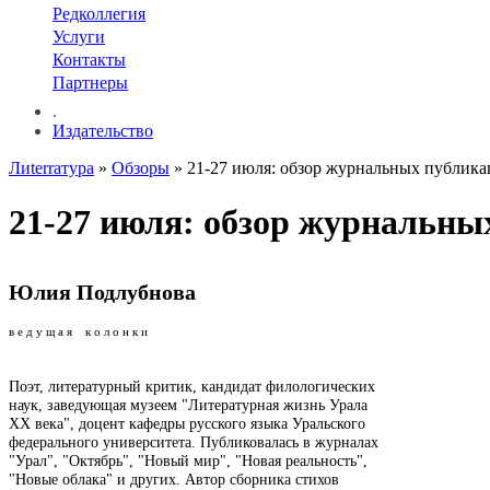
Редколлегия
Услуги
Контакты
Партнеры
.
Издательство
Лиterraтура
»
Обзоры
» 21-27 июля: обзор журнальных публик
21-27 июля: обзор журнальны
Юлия Подлубнова
в е д у щ а я к о л о н к и
Поэт, литературный критик, кандидат филологических
наук, заведующая музеем "Литературная жизнь Урала
ХХ века", доцент кафедры русского языка Уральского
федерального университета. Публиковалась в журналах
"Урал", "Октябрь", "Новый мир", "Новая реальность",
"Новые облака" и других. Автор сборника стихов