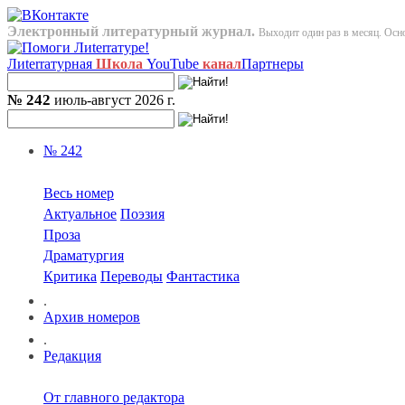
Электронный литературный журнал.
Выходит один раз в месяц. Осно
Лиterraтурная
Школа
YouTube
канал
Партнеры
№ 242
июль-август 2026 г.
№ 242
Весь номер
Актуальное
Поэзия
Проза
Драматургия
Критика
Переводы
Фантастика
.
Архив номеров
.
Редакция
От главного редактора