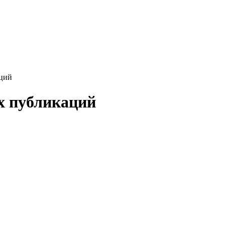
аций
х публикаций