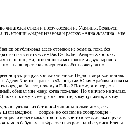
ю читателей стихи и прозу соседей из Украины, Беларуси,
Са из Эстонии Андрея Иванова и рассказ «Анна Жгалина» еще
ванов опубликовал здесь отрывок из романа, пока без
а стоит отметить эссе «Das Deutsche» Андрея Хвостова.
ми и эстонцами, особенности менталитета двух народов.
 что в наши времена смотрится особенно актуально.
 реконструкция русской жизни эпохи Первой мировой войны.
тора Аделя Хаирова, рассказ «За петуха» Юрия Арабова и совсем
ть порядок. Знаете, почему я Гайка? Потому что верую в
едный, обещал мне жену, когда пожелаю. Но я ничего не желаю,
Я пока посижу в снегу, а вы решите, кому тут жить, а кому
 будто выуживал из бетонной тишины только что здесь
ет? Шаги медиков — бодрые, но совсем не ободряющие».
 чиркаю колесиком. Стою так какое-то время, держа в руке
ировать мою бабушку…» Фрагмент из романа «Безумие» Елены