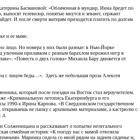
Екатерины Басмановой: «Облаченная в мундир, Инна бредет по
, выносят телевизор, понятые мнутся и зевают, сержант
йдет. И после смерти матерям приходится платить по долгам
ке и ее маме.
дно лицо. Но номера у них были разные: в Нью-Йорке
над уличным прилавком с разным барахлом ворожил негр в
лаке». «Повесть о двух голова» Михаила Бару движется от
на с лицом беды…». Здесь же небольшая проза Алексея
менника, который после поездки на Восток стал вероучителем.
кже «Криминальную летопись Екатеринбурга и его
ессы 1990-х Ирина Карпова. «В Свердловском государственном
я, открываешь не папку с архивными материалами, а кастрюлю с
 д.
ти Солженицына и рассказывает о попытке нелегального
ая семейная история: «К поезду нас с мамой отвозила
 темными. Маринка сидела со мной рядом на заднем сиденье и,