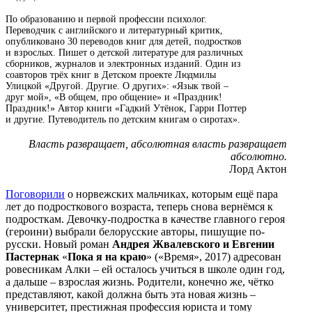
По образованию и первой профессии психолог.
Переводчик с английского и литературный критик,
опубликовано 30 переводов книг для детей, подростков
и взрослых. Пишет о детской литературе для различных
сборников, журналов и электронных изданий. Один из
соавторов трёх книг в Детском проекте Людмилы
Улицкой «Другой. Другие. О других»: «Язык твой –
друг мой», «В общем, про общение» и «Праздник!
Праздник!» Автор книги «Гадкий Утёнок, Гарри Поттер
и другие. Путеводитель по детским книгам о сиротах».
Власть развращает, абсолютная власть развращает
абсолютно.
Лорд Актон
Поговорили
о норвежских мальчиках, которым ещё пара
лет до подросткового возраста, теперь снова вернёмся к
подросткам. Девочку-подростка в качестве главного героя
(героини) выбрали белорусские авторы, пишущие по-
русски. Новый роман
Андрея Жвалевского и Евгении
Пастернак
«
Пока я на краю
» («Время», 2017) адресован
ровесникам Алки – ей осталось учиться в школе один год,
а дальше – взрослая жизнь. Родители, конечно же, чётко
представляют, какой должна быть эта новая жизнь –
университет, престижная профессия юриста и тому