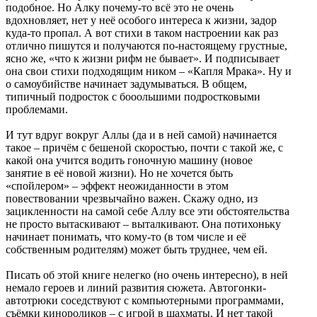
подобное. Но Алку почему-то всё это не очень
вдохновляет, нет у неё особого интереса к жизни, задор
куда-то пропал. А вот стихи в таком настроении как раз
отлично пишутся и получаются по-настоящему грустные,
ясно же, «что к жизни рифм не бывает». И подписывает
она свои стихи подходящим ником – «Капля Мрака». Ну и
о самоубийстве начинает задумываться. В общем,
типичный подросток с бооольшими подростковыми
проблемами.
И тут вдруг вокруг Аллы (да и в ней самой) начинается
такое – причём с бешеной скоростью, почти с такой же, с
какой она учится водить гоночную машину (новое
занятие в её новой жизни). Но не хочется быть
«спойлером» – эффект неожиданности в этом
повествовании чрезвычайно важен. Скажу одно, из
зацикленности на самой себе Аллу все эти обстоятельства
не просто вытаскивают – выталкивают. Она потихоньку
начинает понимать, что кому-то (в том числе и её
собственным родителям) может быть труднее, чем ей.
Писать об этой книге нелегко (но очень интересно), в ней
немало героев и линий развития сюжета. Автогонки-
автотрюки соседствуют с компьютерными программами,
съёмки кинороликов – с игрой в шахматы. И нет такой