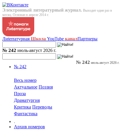
Электронный литературный журнал.
Выходит один раз в
месяц. Основан в апреле 2014 г.
Лиterraтурная
Школа
YouTube
канал
Партнеры
№ 242
июль-август 2026 г.
№ 242
июль-август 2026 г.
№ 242
Весь номер
Актуальное
Поэзия
Проза
Драматургия
Критика
Переводы
Фантастика
.
Архив номеров