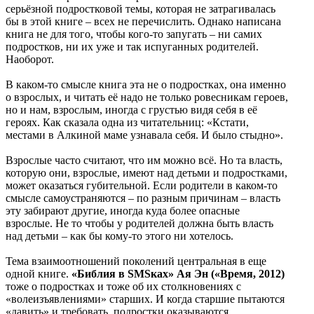
серьёзной подростковой темы, которая не затрагивалась
бы в этой книге – всех не перечислить. Однако написана
книга не для того, чтобы кого-то запугать – ни самих
подростков, ни их уже и так испуганных родителей.
Наоборот.
В каком-то смысле книга эта не о подростках, она именно
о взрослых, и читать её надо не только ровесникам героев,
но и нам, взрослым, иногда с грустью видя себя в её
героях. Как сказала одна из читательниц: «Кстати,
местами в Алкиной маме узнавала себя. И было стыдно».
Взрослые часто считают, что им можно всё. Но та власть,
которую они, взрослые, имеют над детьми и подростками,
может оказаться губительной. Если родители в каком-то
смысле самоустраняются – по разным причинам – власть
эту забирают другие, иногда куда более опасные
взрослые. Не то чтобы у родителей должна быть власть
над детьми – как бы кому-то этого ни хотелось.
Тема взаимоотношений поколений центральная в еще
одной книге.
«Библия в
SMS
ках» Ая Эн («Время, 2012)
тоже о подростках и тоже об их столкновениях с
«волеизъявлениями» старших. И когда старшие пытаются
«давить» и требовать, подростки оказываются