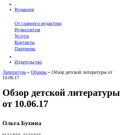
.
Редакция
От главного редактора
Редколлегия
Услуги
Контакты
Партнеры
.
Издательство
Лиterraтура
»
Обзоры
» Обзор детской литературы от
10.06.17
Обзор детской литературы
от 10.06.17
Ольга Бухина
в е д у щ а я к о л о н к и