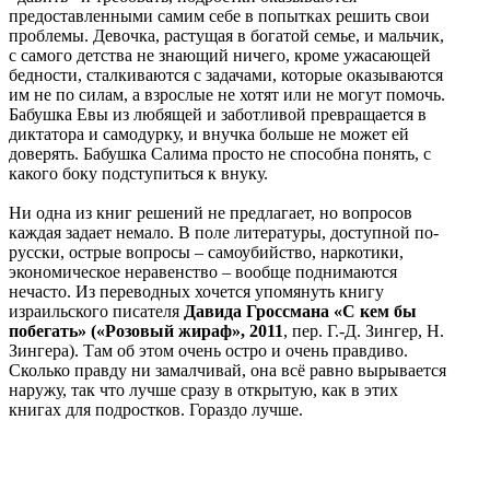
предоставленными самим себе в попытках решить свои
проблемы. Девочка, растущая в богатой семье, и мальчик,
с самого детства не знающий ничего, кроме ужасающей
бедности, сталкиваются с задачами, которые оказываются
им не по силам, а взрослые не хотят или не могут помочь.
Бабушка Евы из любящей и заботливой превращается в
диктатора и самодурку, и внучка больше не может ей
доверять. Бабушка Салима просто не способна понять, с
какого боку подступиться к внуку.
Ни одна из книг решений не предлагает, но вопросов
каждая задает немало. В поле литературы, доступной по-
русски, острые вопросы – самоубийство, наркотики,
экономическое неравенство – вообще поднимаются
нечасто. Из переводных хочется упомянуть книгу
израильского писателя
Давида Гроссмана «С кем бы
побегать»
(«Розовый жираф», 2011
, пер. Г.-Д. Зингер, Н.
Зингера). Там об этом очень остро и очень правдиво.
Сколько правду ни замалчивай, она всё равно вырывается
наружу, так что лучше сразу в открытую, как в этих
книгах для подростков. Гораздо лучше.