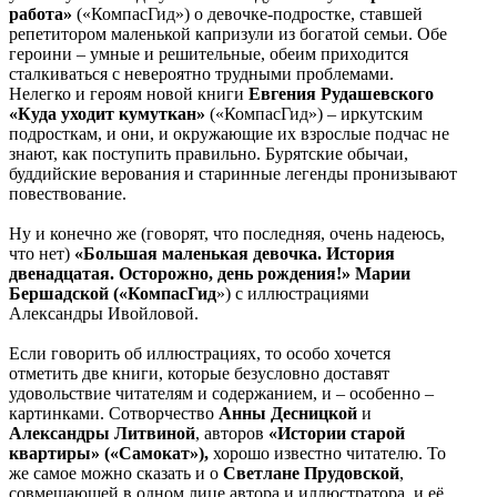
работа»
(«КомпасГид») о девочке-подростке, ставшей
репетитором маленькой капризули из богатой семьи. Обе
героини – умные и решительные, обеим приходится
сталкиваться с невероятно трудными проблемами.
Нелегко и героям новой книги
Евгения Рудашевского
«Куда уходит кумуткан»
(«КомпасГид») – иркутским
подросткам, и они, и окружающие их взрослые подчас не
знают, как поступить правильно. Бурятские обычаи,
буддийские верования и старинные легенды пронизывают
повествование.
Ну и конечно же (говорят, что последняя, очень надеюсь,
что нет)
«Большая маленькая девочка. История
двенадцатая. Осторожно, день рождения!» Марии
Бершадской («КомпасГид
») с иллюстрациями
Александры Ивойловой.
Если говорить об иллюстрациях, то особо хочется
отметить две книги, которые безусловно доставят
удовольствие читателям и содержанием, и – особенно –
картинками. Сотворчество
Анны Десницкой
и
Александры Литвиной
, авторов
«Истории старой
квартиры» («Самокат»),
хорошо известно читателю. То
же самое можно сказать и о
Светлане Прудовской
,
совмещающей в одном лице автора и иллюстратора, и её