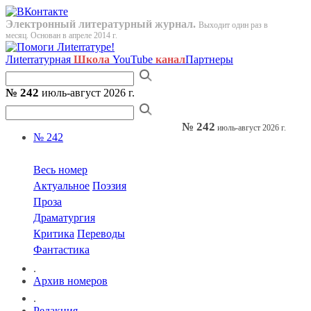
Электронный литературный журнал.
Выходит один раз в
месяц. Основан в апреле 2014 г.
Лиterraтурная
Школа
YouTube
канал
Партнеры
№ 242
июль-август 2026 г.
№ 242
июль-август 2026 г.
№ 242
Весь номер
Актуальное
Поэзия
Проза
Драматургия
Критика
Переводы
Фантастика
.
Архив номеров
.
Редакция