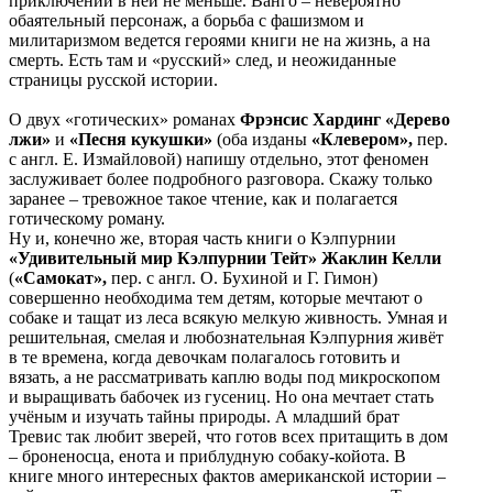
приключений в ней не меньше. Ванго – невероятно
обаятельный персонаж, а борьба с фашизмом и
милитаризмом ведется героями книги не на жизнь, а на
смерть. Есть там и «русский» след, и неожиданные
страницы русской истории.
О двух «готических» романах
Фрэнсис Хардинг «Дерево
лжи»
и
«Песня кукушки»
(оба изданы
«Клевером»,
пер.
с англ. Е. Измайловой) напишу отдельно, этот феномен
заслуживает более подробного разговора. Скажу только
заранее – тревожное такое чтение, как и полагается
готическому роману.
Ну и, конечно же, вторая часть книги о Кэлпурнии
«Удивительный мир Кэлпурнии Тейт» Жаклин Келли
(
«Самокат»,
пер. с англ. О. Бухиной и Г. Гимон)
совершенно необходима тем детям, которые мечтают о
собаке и тащат из леса всякую мелкую живность. Умная и
решительная, смелая и любознательная Кэлпурния живёт
в те времена, когда девочкам полагалось готовить и
вязать, а не рассматривать каплю воды под микроскопом
и выращивать бабочек из гусениц. Но она мечтает стать
учёным и изучать тайны природы. А младший брат
Тревис так любит зверей, что готов всех притащить в дом
– броненосца, енота и приблудную собаку-койота. В
книге много интересных фактов американской истории –