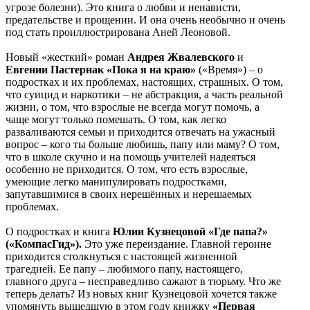
угрозе болезни). Это книга о любви и ненависти,
предательстве и прощении. И она очень необычно и очень
под стать проиллюстрирована Аней Леоновой.
Новый «жесткий» роман
Андрея Жвалевского
и
Евгении Пастернак «Пока я на краю»
(«Время») – о
подростках и их проблемах, настоящих, страшных. О том,
что суицид и наркотики – не абстракция, а часть реальной
жизни, о том, что взрослые не всегда могут помочь, а
чаще могут только помешать. О том, как легко
разваливаются семьи и приходится отвечать на ужасный
вопрос – кого ты больше любишь, папу или маму? О том,
что в школе скучно и на помощь учителей надеяться
особенно не приходится. О том, что есть взрослые,
умеющие легко манипулировать подростками,
запутавшимися в своих нерешённых и нерешаемых
проблемах.
О подростках и книга
Юлии Кузнецовой «Где папа?»
(«КомпасГид»).
Это уже переиздание. Главной героине
приходится столкнуться с настоящей жизненной
трагедией. Ее папу – любимого папу, настоящего,
главного друга – несправедливо сажают в тюрьму. Что же
теперь делать? Из новых книг Кузнецовой хочется также
упомянуть вышедшую в этом году книжку
«Первая