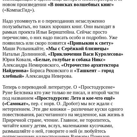
новом произведении
«В поисках волшебных книг»
(«КомпасГид»).
Надо упомянуть и о переизданиях незаслуженно
полузабытых, но таких хороших книг. Они выходят в
рамках проекта Ильи Бернштейна. Сейчас просто
перечисляю, о них надо писать особо и подробно. Уже
появились или скоро появятся
«Привыкни к свету»
Маши Рольникайте,
«Мы с Серёжкой близнецы»
Натальи Долининой,
«Приключения Васи Куролесова»
Юрия Коваля,
«Белые, голубые и собака Никс»
Александра Немировского,
«Отрочество архитектора
Найденова»
Бориса Ряховского и
«Ташкент – город
хлебный»
Александра Неверова.
Теперь о переводной литературе. О «Простодурсене»
Руне Белсвика кто уже только не писал, и второй части
под названием
«Простодурсен: Лето и кое-что ещё»
(«Самокат»,
пер. с норв. О. Дробот) мы все ждали с
нетерпением. Эти две книжки – различные куски одного
повествования, рассчитанного на медленное, как жизнь в
Приречной стране, чтение. Главное, не торопитесь,
читайте книгу детям, вслух, маленькими кусочками,
размышляйте о ней, говорите о ней (и любуйтесь
потрясающими иллюстрациями Варвары Помидор –