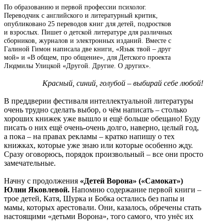
По образованию и первой профессии психолог.
Переводчик с английского и литературный критик,
опубликовано 25 переводов книг для детей, подростков
и взрослых. Пишет о детской литературе для различных
сборников, журналов и электронных изданий. Вместе с
Галиной Гимон написала две книги, «Язык твой – друг
мой» и «В общем, про общение», для Детского проекта
Людмилы Улицкой «Другой. Другие. О других».
Красный, синий, голубой – выбирай себе любой!
В преддверии фестиваля интеллектуальной литературы
очень трудно сделать выбор, о чём написать – столько
хороших книжек уже вышло и ещё больше обещано! Буду
писать о них ещё очень-очень долго, наверно, целый год,
а пока – на правах рекламы – кратко напишу о тех
книжках, которые уже знаю или которые особенно жду.
Сразу оговорюсь, порядок произвольный – все они просто
замечательные.
Начну с продолжения
«Детей Ворона» («Самокат»)
Юлии Яковлевой.
Напомню содержание первой книги –
трое детей, Катя, Шурка и Бобка остались без папы и
мамы, которых арестовали. Они, казалось, обречены стать
настоящими «детьми Ворона», того самого, что унёс их