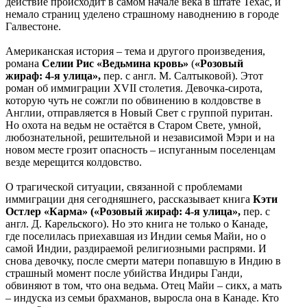
действие происходит в самом начале века в штате Техас, и
немало страниц уделено страшному наводнению в городе
Галвестоне.
Американская история – тема и другого произведения,
романа
Селии Рис «Ведьмина кровь»
(
«Розовый
жираф: 4-я улица»,
пер. с англ. М. Салтыковой). Этот
роман об иммиграции XVII столетия. Девочка-сирота,
которую чуть не сожгли по обвинению в колдовстве в
Англии, отправляется в Новый Свет с группой пуритан.
Но охота на ведьм не остаётся в Старом Свете, умной,
любознательной, решительной и независимой Мэри и на
новом месте грозит опасность – испуганным поселенцам
везде мерещится колдовство.
О трагической ситуации, связанной с проблемами
иммиграции дня сегодняшнего, рассказывает книга
Кэти
Остлер «Карма» («Розовый жираф: 4-я улица»,
пер. с
англ. Д. Карельского). Но это книга не только о Канаде,
где поселилась приехавшая из Индии семья Майи, но о
самой Индии, раздираемой религиозными распрями. И
снова девочку, после смерти матери попавшую в Индию в
страшный момент после убийства Индиры Ганди,
обвиняют в том, что она ведьма. Отец Майи – сикх, а мать
– индуска из семьи брахманов, выросла она в Канаде. Кто