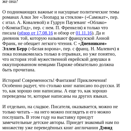
же она?
О поднимающих важные и насущные политические темы
романах Алки Зее «Леопард за стеклом» («Самокат», пер.
с итал. А. Ковалевой) и Гудрун Паузеванг «Облако»
(«КомпасГид», пер. с нем. П. Френкеля) я только что
писала (
обзор от 17.08.16
и обзор от
01.11.16
). Да и
дневник той, которую называют французской Анной
Франк, не обещает легкого чтения. С «
Дневником»
Эллен Берр
(«Белая ворона», пер. с франц. Н. Малевич) я
пока познакомилась только в отрывках, но уже понятно,
что история этой мужественной еврейской девушки в
оккупированном немцами Париже обязательно должна
быть прочитана.
История! Современность! Фантазия! Приключения!
Особенно радует, что столько книг написано по-русски. И
то, как хорошо они написаны. А еще то, как хорошо
переведены те, которые написаны на других языках.
И отдельно, на сладкое. Писателя, оказывается, можно не
только читать – на него можно поглядеть и его можно
послушать. В этом году на выставку приедут
замечательные детские авторы. Приедет знакомый нам по
множеству уже переведённых книг англичанин
Дэвид