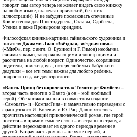
говорят, сам автор теперь не желает видеть свою книжку
на любом языке, включая норвежский, без этих
иллюстраций). И не забудьте посмаковать спеченные
Ковригсеном для Простодурсена, Октавы, Сдобсена,
Утенка и даже Пронырсена крендели.
Философская книжка-картинка тайваньского художника и
писателя
Джимми Лиао «Звёздная, звёздная ночь»
(«МиФ»,
пер. с англ. О. Бухиной и Г. Гимон) необычна
своими яркими, завораживающими иллюстрациями и
рассчитана на любой возраст. Одиночество, ссорящиеся
родители, поиски друга, потеря любимых бабушки и
дедушки – все эти темы важны для любого ребенка,
подростка и даже для взрослого.
«Ванго. Принц без королевства» Тимоти де Фомбеля
–
вторая часть дилогии о Ванго (а он – мой любимый
герой). Обе книжки вышли в совместном издании
«Самоката» и «КомпасГида» и замечательно переведены с
французского И. Волевич и Ю. Рац. Давно хотелось
прочитать настоящий приключенческий роман, где герой
носится – в прямом смысле слова – из страны в страну, а
действие перескакивает из одного периода времени в
другой. Вторая часть романа – не хуже первой, и