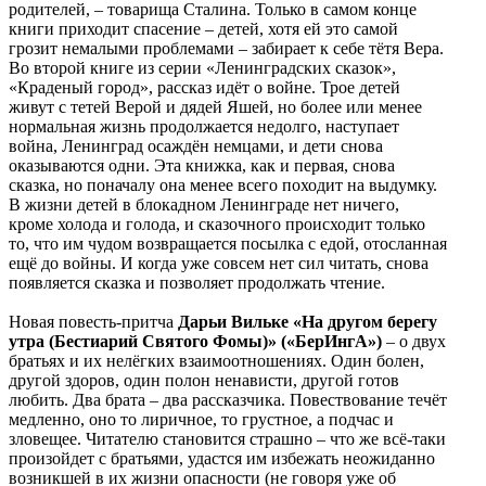
родителей, – товарища Сталина. Только в самом конце
книги приходит спасение – детей, хотя ей это самой
грозит немалыми проблемами – забирает к себе тётя Вера.
Во второй книге из серии «Ленинградских сказок»,
«Краденый город», рассказ идёт о войне. Трое детей
живут с тетей Верой и дядей Яшей, но более или менее
нормальная жизнь продолжается недолго, наступает
война, Ленинград осаждён немцами, и дети снова
оказываются одни. Эта книжка, как и первая, снова
сказка, но поначалу она менее всего походит на выдумку.
В жизни детей в блокадном Ленинграде нет ничего,
кроме холода и голода, и сказочного происходит только
то, что им чудом возвращается посылка с едой, отосланная
ещё до войны. И когда уже совсем нет сил читать, снова
появляется сказка и позволяет продолжать чтение.
Новая повесть-притча
Дарьи Вильке «На другом берегу
утра (Бестиарий Святого Фомы)» («БерИнгА»)
– о двух
братьях и их нелёгких взаимоотношениях. Один болен,
другой здоров, один полон ненависти, другой готов
любить. Два брата – два рассказчика. Повествование течёт
медленно, оно то лиричное, то грустное, а подчас и
зловещее. Читателю становится страшно – что же всё-таки
произойдет с братьями, удастся им избежать неожиданно
возникшей в их жизни опасности (не говоря уже об