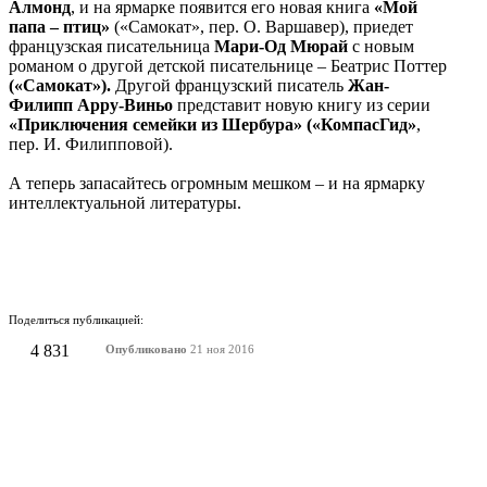
Алмонд
, и на ярмарке появится его новая книга
«Мой
папа – птиц»
(«Самокат», пер. О. Варшавер), приедет
французская писательница
Мари-Од Мюрай
с новым
романом о другой детской писательнице – Беатрис Поттер
(«Самокат»).
Другой французский писатель
Жан-
Филипп Арру-Виньо
представит новую книгу из серии
«Приключения семейки из Шербура» («КомпасГид»
,
пер. И. Филипповой).
А теперь запасайтесь огромным мешком – и на ярмарку
интеллектуальной литературы.
Поделиться публикацией:
4 831
Опубликовано
21 ноя 2016
КОНКУРСЫ И ПРЕМИИ
АФИША