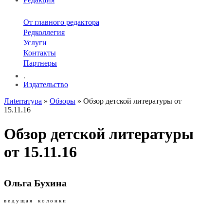
От главного редактора
Редколлегия
Услуги
Контакты
Партнеры
.
Издательство
Лиterraтура
»
Обзоры
» Обзор детской литературы от
15.11.16
Обзор детской литературы
от 15.11.16
Ольга Бухина
в е д у щ а я к о л о н к и