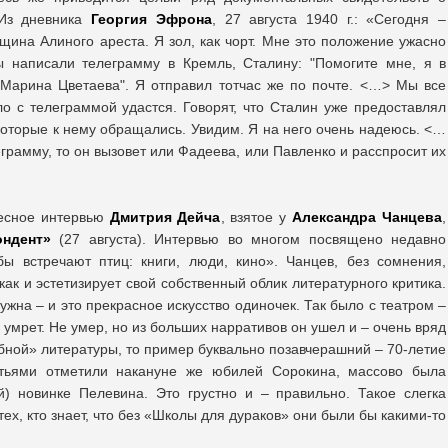
 Из дневника
Георгия Эфрона
, 27 августа 1940 г.: «Сегодня –
щина Алиного ареста. Я зол, как чорт. Мне это положение ужасно
 написали телеграмму в Кремль, Сталину: "Помогите мне, я в
Марина Цветаева". Я отправил тотчас же по почте. <…> Мы все
ло с телеграммой удастся. Говорят, что Сталин уже предоставлял
которые к нему обращались. Увидим. Я на него очень надеюсь. <…
еграмму, то он вызовет или Фадеева, или Павленко и расспросит их
ресное интервью
Дмитрия Дейча
, взятое у
Александра Чанцева
,
ондент»
(27 августа). Интервью во многом посвящено недавно
ы встречают птиц: книги, люди, кино». Чанцев, без сомнения,
как и эстетизирует свой собственный облик литературного критика.
ужна – и это прекрасное искусство одиночек. Так было с театром –
 умрет. Не умер, но из больших нарративов он ушел и – очень вряд
мбной» литературы, то пример буквально позавчерашний – 70-летие
тьями отметили накануне же юбилей Сорокина, массово была
й) новинке Пелевина. Это грустно и – правильно. Такое слегка
ех, кто знает, что без «Школы для дураков» они были бы какими-то