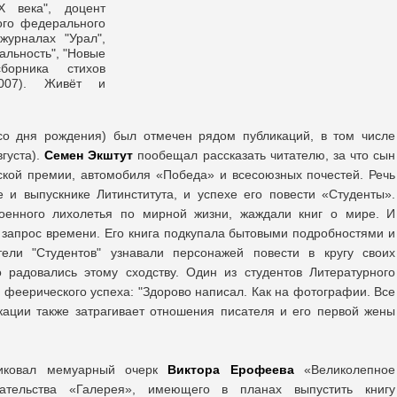
Х века", доцент
ого федерального
журналах "Урал",
альность", "Новые
борника стихов
 2007). Живёт и
о дня рождения) был отмечен рядом публикаций, в том числе
густа).
Семен Экштут
пообещал рассказать читателю, за что сын
ской премии, автомобиля «Победа» и всесоюзных почестей. Речь
 и выпускнике Литинститута, и успехе его повести «Студенты».
военного лихолетья по мирной жизни, жаждали книг о мире. И
т запрос времени. Его книга подкупала бытовыми подробностями и
ели "Студентов" узнавали персонажей повести в кругу своих
о радовались этому сходству. Один из студентов Литературного
 феерического успеха: "Здорово написал. Как на фотографии. Все
кации также затрагивает отношения писателя и его первой жены
ликовал мемуарный очерк
Виктора Ерофеева
«Великолепное
дательства «Галерея», имеющего в планах выпустить книгу