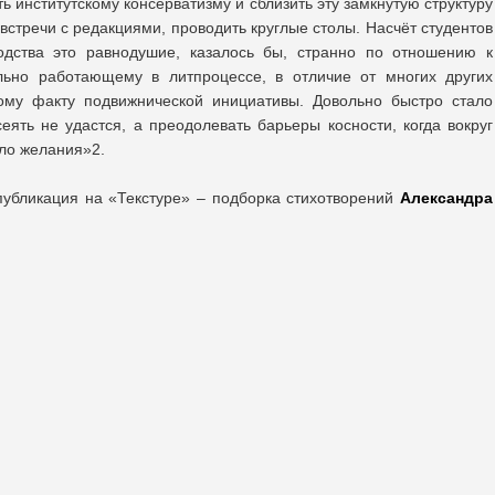
ь институтскому консерватизму и сблизить эту замкнутую структуру
 встречи с редакциями, проводить круглые столы. Насчёт студентов
одства это равнодушие, казалось бы, странно по отношению к
льно работающему в литпроцессе, в отличие от многих других
мому факту подвижнической инициативы. Довольно быстро стало
еять не удастся, а преодолевать барьеры косности, когда вокруг
ло желания»2.
убликация на «Текстуре» – подборка стихотворений
Александра