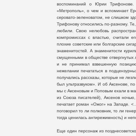
воспоминаний о Юрии Трифонове. Т
«Метрополь», о чем и вспоминает Ер
серовато-зеленоватом, не слишком зд
Трифонову относились по-разному. Те,
любили. Свою нелюбовь распростран
компромиссах с властью, считали е
плохие советские или болгарские сига
знаменитостей. А знаменитости курил
смущенными в обществе отвергнутых 
и не принимал взвешенную позици
нежелании печататься в подцензурны
получались рассказы, которые не лезл
был ультразвуком». И об Аксенове, п
мы с Аксеновым и Поповым ехали в мае
из Союза писателей), Аксенов ночью,
печатает роман «Ожог» на Западе. <…
поговорил то ли полковник, то ли гене
тогда ценилась антирежимность) и не
Еще один персонаж из позднесоветск