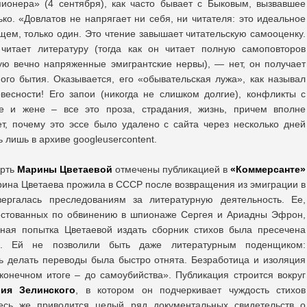
ионера» (4 сентября), как часто бывает с Быковым, вызвавшее
ко. «Довлатов не напрягает ни себя, ни читателя: это идеальное
общем, только один. Это чтение завышает читательскую самооценку.
 читает литературу (тогда как он читает полную самоповторов
ую вечно напряженные эмигрантские нервы), — нет, он получает
го бытия. Оказывается, его «обывательская лужа», как называл
весности! Его запои (никогда не слишком долгие), конфликты с
е и жене – все это проза, страдания, жизнь, причем вполне
т, почему это эссе было удалено с сайта через несколько дней
 лишь в архиве googleusercontent.
ерть
Марины Цветаевой
отмечены публикацией в
«Коммерсанте»
Марина Цветаева прожила в СССР после возвращения из эмиграции в
ергалась преследованиям за литературную деятельность. Ее,
рестованных по обвинению в шпионаже Сергея и Ариадны Эфрон,
нная попытка Цветаевой издать сборник стихов была пресечена
та. Ей не позволили быть даже литературным поденщиком:
ь делать переводы была быстро отнята. Безработица и изоляция
конечном итоге – до самоубийства». Публикация строится вокруг
ия Зелинского
, в котором он подчеркивает чуждость стихов
десь же приводится целый ряд документальных свидетельств о