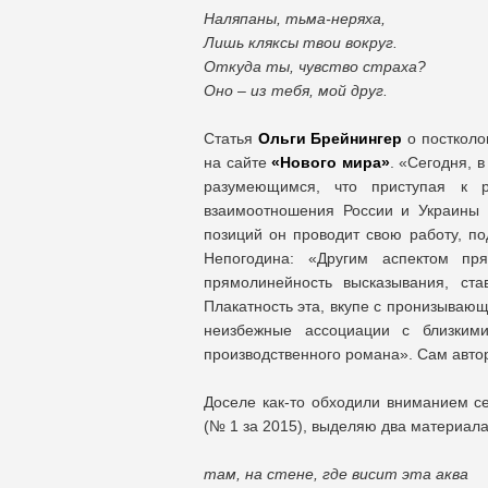
Наляпаны, тьма-неряха,
Лишь кляксы твои вокруг.
Откуда ты, чувство страха?
Оно – из тебя, мой друг.
Статья
Ольги Брейнингер
о посткол
на сайте
«Нового мира»
. «Сегодня, 
разумеющимся, что приступая к р
взаимоотношения России и Украины п
позиций он проводит свою работу, по
Непогодина: «Другим аспектом пря
прямолинейность высказывания, ста
Плакатность эта, вкупе с пронизывающ
неизбежные ассоциации с близкими
производственного романа». Сам автор
Доселе как-то обходили вниманием с
(№ 1 за 2015), выделяю два материал
там, на стене, где висит эта аква