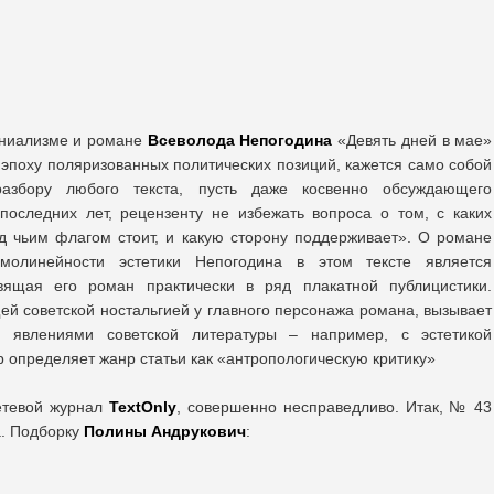
ониализме и романе
Всеволода Непогодина
«Девять дней в мае»
в эпоху поляризованных политических позиций, кажется само собой
азбору любого текста, пусть даже косвенно обсуждающего
оследних лет, рецензенту не избежать вопроса о том, с каких
д чьим флагом стоит, и какую сторону поддерживает». О романе
молинейности эстетики Непогодина в этом тексте является
вящая его роман практически в ряд плакатной публицистики.
ей советской ностальгией у главного персонажа романа, вызывает
 явлениями советской литературы – например, с эстетикой
 определяет жанр статьи как «антропологическую критику»
етевой журнал
TextOnly
, совершенно несправедливо. Итак, № 43
а. Подборку
Полины Андрукович
: