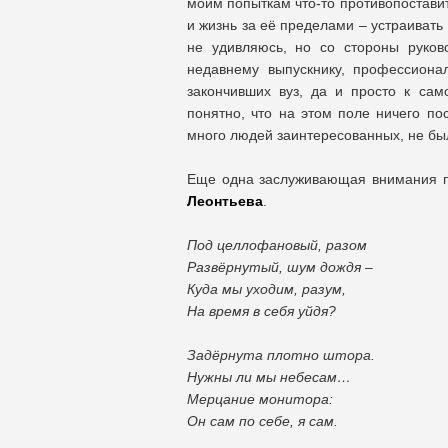
моим попыткам что-то противопоставит
и жизнь за её пределами – устраивать
не удивляюсь, но со стороны руков
недавнему выпускнику, профессиона
закончивших вуз, да и просто к са
понятно, что на этом поле ничего пос
много людей заинтересованных, не бы
Еще одна заслуживающая внимания п
Леонтьева
.
Под целлофановый, разом
Развёрнутый, шум дождя –
Куда мы уходим, разум,
На время в себя уйдя?
Задёрнута плотно штора.
Нужны ли мы небесам…
Мерцание монитора:
Он сам по себе, я сам.