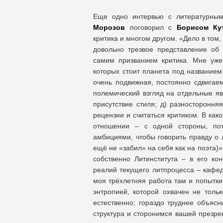
Еще одно интервью с литературным
Морозов
поговорил с
Борисом Ку
критика и многом другом. «Дело в том,
довольно трезвое представление об
самим призванием критика. Мне уже 
которых стоит планета под названием
очень подвижная, постоянно сдвигаем
полемический взгляд на отдельные яв
присутствие стиля; д) разносторонн
рецензии и считаться критиком. В как
отношении – с одной стороны, пот
амбициями, чтобы говорить правду о 
ещё не «забил» на себя как на поэта)
собственно Литинститута – в его ко
реалий текущего литпроцесса – кафед
моя трёхлетняя работа там и попытки
энтропией, которой охвачен не тольк
естественно; гораздо труднее объяс
структура и сторонимся вашей презре