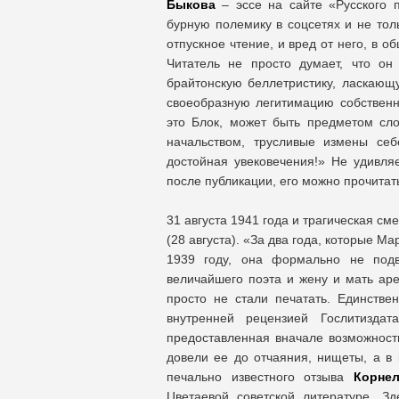
Быкова
– эссе на сайте «Русского п
бурную полемику в соцсетях и не толь
отпускное чтение, и вред от него, в 
Читатель не просто думает, что он
брайтонскую беллетристику, ласкающ
своеобразную легитимацию собственно
это Блок, может быть предметом сло
начальством, трусливые измены себ
достойная увековечения!» Не удивляе
после публикации, его можно прочитать
31 августа 1941 года и трагическая см
(28 августа). «За два года, которые 
1939 году, она формально не подв
величайшего поэта и жену и мать а
просто не стали печатать. Единстве
внутренней рецензией Гослитизда
предоставленная вначале возможност
довели ее до отчаяния, нищеты, а в 
печально известного отзыва
Корнел
Цветаевой советской литературе. З