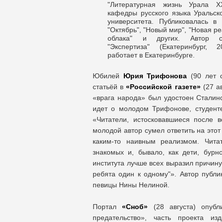
"Литературная жизнь Урала Х
кафедры русского языка Уральск
университета. Публиковалась в 
"Октябрь", "Новый мир", "Новая ре
облака" и других. Автор с
"Экспертиза" (Екатеринбург,
работает в Екатеринбурге.
Юбилей
Юрия Трифонова
(90 лет с
статьёй в
«Российской газете»
(27 ав
«врага народа» был удостоен Сталин
идет о молодом Трифонове, студенте
«Читатели, истосковавшиеся после 
молодой автор сумел ответить на это
каким-то наивным реализмом. Читат
знакомых и, бывало, как дети, бурн
института лучше всех выразил причину
ребята один к одному"». Автор публи
певицы Нины Нелиной.
Портал
«Сноб»
(28 августа) опуб
предательство», часть проекта из