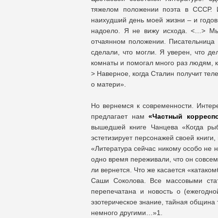
тяжелом положении поэта в СССР.
наихудший день моей жизни – и годов
надоело. Я не вижу исхода. <…> Мы
отчаянном положении. Писательница 
сделали, что могли. Я уверен, что де
комнаты и помогал много раз людям, 
> Наверное, когда Сталин получит тел
о матери».
Но вернемся к современности. Инте
предлагает нам
«Частный корресп
вышедшей книге Чанцева «Когда рыб
эстетизирует персонажей своей книги, 
«Литература сейчас никому особо не н
одно время переживали, что он совсем
ли вернется. Что же касается «катако
Саши Соколова. Все массовыми ста
перепечатана и новость о (ежегодно
эзотерическое знание, тайная община т
немного другими…»1.