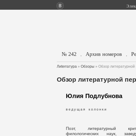
Элек
№ 242
Архив номеров
Р
.
.
Лиterraтура
»
Обзоры
» Обзор литературной п
Обзор литературной пери
Юлия Подлубнова
в е д у щ а я к о л о н к и
Поэт, литературный крит
филологических наук, заве