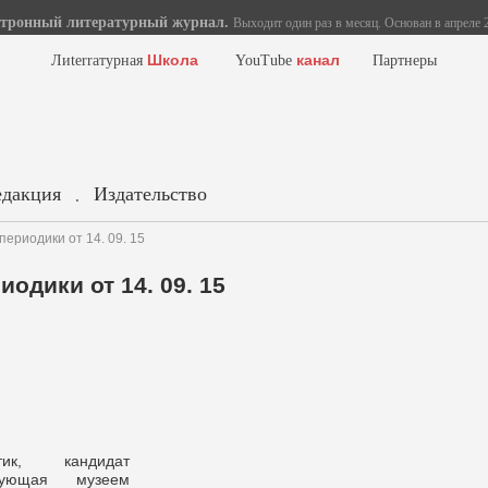
тронный литературный журнал.
Выходит один раз в месяц. Основан в апреле 2
Школа
канал
Лиterraтурная
YouTube
Партнеры
едакция
Издательство
.
ериодики от 14. 09. 15
одики от 14. 09. 15
ик, кандидат
дующая музеем