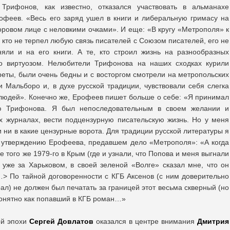
рифонов, как известно, отказался участвовать в альманахе
офеев. «Весь его заряд ушел в книги и либеральную гримасу на
оровом лице с неловкими очками». И еще: «В кругу «Метрополя» к
 кто не терпел любую связь писателей с Союзом писателей, его не
яли и на его книги. А те, кто строил жизнь на разнообразных
го виртуозом. Нелюбители Трифонова на наших сходках курили
реты, были очень бедны и с восторгом смотрели на метропольских
и Мальборо и, в духе русской традиции, чувствовали себя слегка
людей». Конечно же, Ерофеев пишет больше о себе: «Я принимал
ю Трифонова. Я был непоследовательным в своем желании и
х журналах, вести подцензурную писательскую жизнь. Но у меня
и ни в какие цензурные ворота. Для традиции русской литературы я
о утверждению Ерофеева, предавшем дело «Метрополя»: «А когда
 того же 1979-го в Крым (где и узнали, что Попова и меня выгнали
 уже за Харьковом, в своей зеленой «Волге» сказал мне, что он
> По тайной договоренности с КГБ Аксенов (с ним доверительно
рал) не должен был печатать за границей этот весьма скверный (но
понятно как попавший в КГБ роман…»
ой эпохи
Сергей Довлатов
оказался в центре внимания
Дмитрия