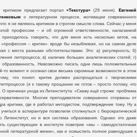
 критиком предлагает портал
«Текстура»
(29 июня).
Евгений
тенковым
о литературном процессе, мотивации современного
 что я не являюсь критиком в строгом смысле слова. Сейчас у меня
 этой профессии – и об огромной ответственности, налагаемой
приходилось говорить, что для меня есть несколько китов, на
 «профессия – критик»: вроде бы незыблемая, но на самом деле
ая с места разными обстоятельствами. Это: а) регулярность; б)
ления литпроцесса; в) наличие больших аналитических статей; г)
яя образованность. Невозможно писать одни лишь положительные
ой-то момент я осознал свои весьма скромные возможности в этом
ому, что понял: критик должен распрощаться с творческими
литпроцессе (я к такому прощанию не готов – просто потому, что
». О причинах ухода из Литинститута: «Скажу ещё строже: проблема
нсервативности. Многие преподаватели совершенно оторваны от
ра критики, где я работал методистом, подтверждение тому. Ну а
 учиться в аспирантуре позволили столкнуться с бюрократической
о Литинститут, но и вся система образования. Однако это даже
нить существующее в институте поветрие «мы – самодостаточная
нной литературной жизни», как и осмыслить полное равнодушие к